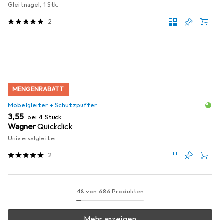
Gleitnagel, 1 Stk.
2
MENGENRABATT
Möbelgleiter + Schutzpuffer
EUR
3,55
bei 4 Stück
Wagner
Quickclick
Universalgleiter
2
48 von 686 Produkten
Mehr anzeigen