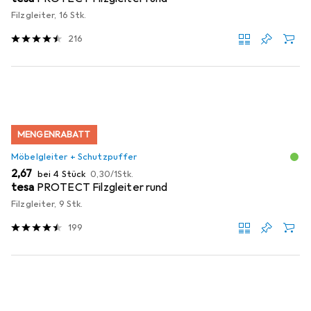
Filzgleiter, 16 Stk.
216
MENGENRABATT
Möbelgleiter + Schutzpuffer
EUR
EUR
2,67
bei 4 Stück
0,30
/
1Stk.
tesa
PROTECT Filzgleiter rund
Filzgleiter, 9 Stk.
199