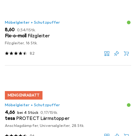
Möbelgleiter + Schutzpuffer
EUR
EUR
8,60
0,54
/
1Stk.
Fix-o-moll
Filzgleiter
Filzgleiter, 16 Stk.
82
MENGENRABATT
Möbelgleiter + Schutzpuffer
EUR
EUR
4,66
bei 4 Stück
0,17
/
1Stk.
tesa
PROTECT Lärmstopper
Anschlagdämpfer, Universalgleiter, 28 Stk.
96