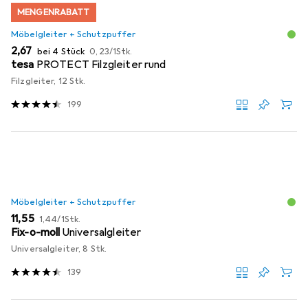
MENGENRABATT
Möbelgleiter + Schutzpuffer
EUR
EUR
2,67
bei 4 Stück
0,23
/
1Stk.
tesa
PROTECT Filzgleiter rund
Filzgleiter, 12 Stk.
199
Möbelgleiter + Schutzpuffer
EUR
EUR
11,55
1,44
/
1Stk.
Fix-o-moll
Universalgleiter
Universalgleiter, 8 Stk.
139