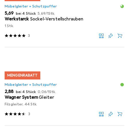
Möbelgleiter + Schutzpuffer
EUR
EUR
5,69
bei 4 Stück
5,69
/
1Stk.
Werkstarck
Sockel-Verstellschrauben
1 Stk.
3
MENGENRABATT
Möbelgleiter + Schutzpuffer
EUR
EUR
2,88
bei 4 Stück
0,06
/
1Stk.
Wagner System
Gleiter
Filzgleiter, 44 Stk.
3