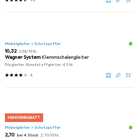
Möbelgleiter + Schutzpuffer
EUR
EUR
10,32
2,58
/
1Stk.
Wagner System
Klemmschalengleiter
Filzgleiter, Kunststoffgleiter, 4 Stk.
4
MENGENRABATT
Möbelgleiter + Schutzpuffer
EUR
EUR
2,70
bei 4 Stück
2,70
/
1Stk.