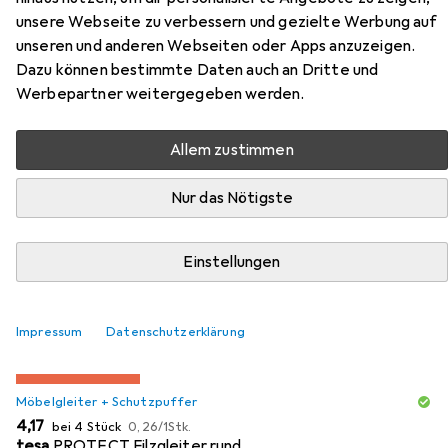
unsere Webseite zu verbessern und gezielte Werbung auf
unseren und anderen Webseiten oder Apps anzuzeigen.
Dazu können bestimmte Daten auch an Dritte und
Zubehör für Vicco Unterschrank
Werbepartner weitergegeben werden.
R-Line
Allem zustimmen
Hier findest du passendes Zubehör zum Produkt Vicco
Unterschrank R-Line aus der Kategorie Möbelgleiter +
Nur das Nötigste
Schutzpuffer.
Relevanz
Einstellungen
Produktliste
Impressum
Datenschutzerklärung
MENGENRABATT
Möbelgleiter + Schutzpuffer
EUR
EUR
4,17
bei 4 Stück
0,26
/
1Stk.
tesa
PROTECT Filzgleiter rund