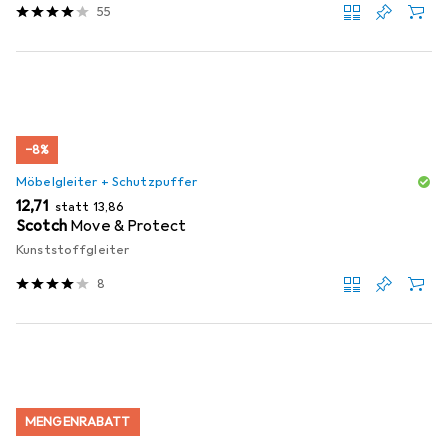
55
−8%
Möbelgleiter + Schutzpuffer
EUR
EUR
12,71
statt
13,86
Scotch
Move & Protect
Kunststoffgleiter
8
MENGENRABATT