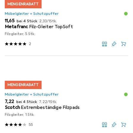
MENGENRABATT
Möbelgleiter + Schutzpuffer
EUR
EUR
11,65
bei 4 Stück
2,33
/
1Stk.
Metafranc
Filz-Gleiter TopSoft
Filzgleiter, 5 Stk.
2
MENGENRABATT
Möbelgleiter + Schutzpuffer
EUR
EUR
7,22
bei 4 Stück
7,22
/
1Stk.
Scotch
Extrembeständige Filzpads
Filzgleiter, 1 Stk.
55