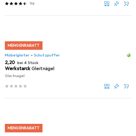
96
MENGENRABATT
Möbelgleiter + Schutzpuffer
EUR
2,20
bei 4 Stück
Werkstarck
Gleitnägel
Gleitnagel
MENGENRABATT