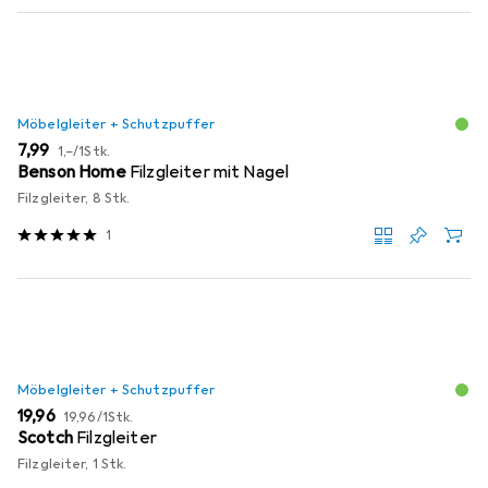
Möbelgleiter + Schutzpuffer
EUR
EUR
7,99
1,–
/
1Stk.
Benson Home
Filzgleiter mit Nagel
Filzgleiter, 8 Stk.
1
Möbelgleiter + Schutzpuffer
EUR
EUR
19,96
19,96
/
1Stk.
Scotch
Filzgleiter
Filzgleiter, 1 Stk.