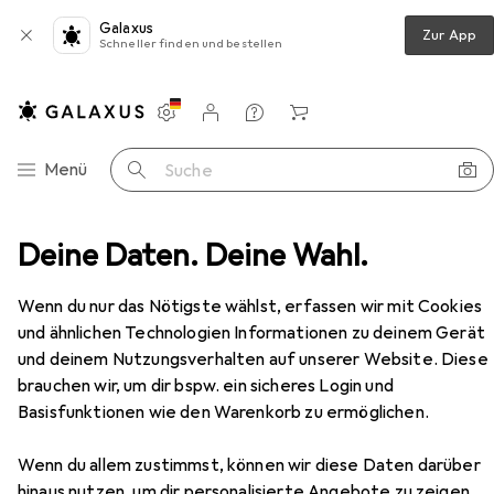
Galaxus
Zur App
Schneller finden und bestellen
Einstellungen
Kundenkonto
Vergleichslisten
Merklisten
Warenkorb
Navigation nach Kategorien
Menü
Suche
Deine Daten. Deine Wahl.
Wohnzimmer
Regal
Vicco Unterschrank R-Line
Zubehör
Wenn du nur das Nötigste wählst, erfassen wir mit Cookies
und ähnlichen Technologien Informationen zu deinem Gerät
und deinem Nutzungsverhalten auf unserer Website. Diese
EUR
165,29
brauchen wir, um dir bspw. ein sicheres Login und
Vicco
Unterschrank R-Line
Basisfunktionen wie den Warenkorb zu ermöglichen.
Wenn du allem zustimmst, können wir diese Daten darüber
hinaus nutzen, um dir personalisierte Angebote zu zeigen,