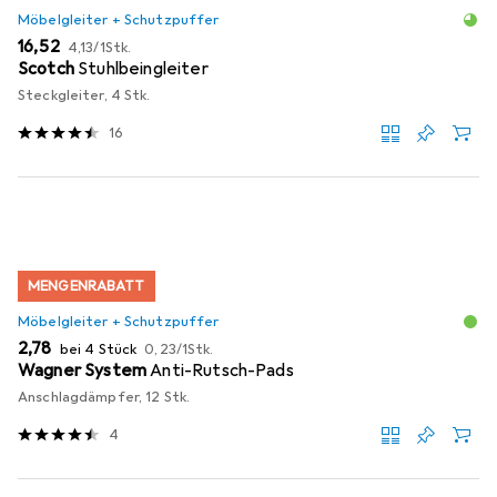
Möbelgleiter + Schutzpuffer
EUR
EUR
16,52
4,13
/
1Stk.
Scotch
Stuhlbeingleiter
Steckgleiter, 4 Stk.
16
MENGENRABATT
Möbelgleiter + Schutzpuffer
EUR
EUR
2,78
bei 4 Stück
0,23
/
1Stk.
Wagner System
Anti-Rutsch-Pads
Anschlagdämpfer, 12 Stk.
4