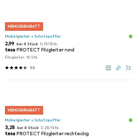
MENGENRABATT
Möbelgleiter + Schutzpuffer
EUR
EUR
2,99
bei 4 Stück
0,19
/
1Stk.
tesa
PROTECT Filzgleiter rund
Filzgleiter, 16 Stk.
88
MENGENRABATT
Möbelgleiter + Schutzpuffer
EUR
EUR
3,28
bei 4 Stück
3,28
/
1Stk.
tesa
PROTECT Filzgleiter rechteckig