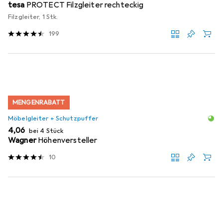
tesa
PROTECT Filzgleiter rechteckig
Filzgleiter, 1 Stk.
199
MENGENRABATT
Möbelgleiter + Schutzpuffer
EUR
4,06
bei 4 Stück
Wagner
Höhenversteller
10