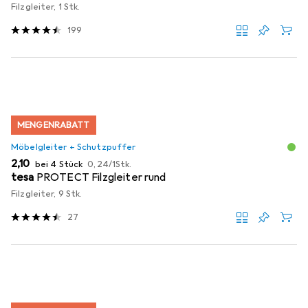
Filzgleiter, 1 Stk.
199
MENGENRABATT
Möbelgleiter + Schutzpuffer
EUR
EUR
2,10
bei 4 Stück
0,24
/
1Stk.
tesa
PROTECT Filzgleiter rund
Filzgleiter, 9 Stk.
27