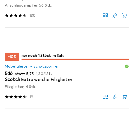
Anschlagdämpfer, 56 Stk.
130
noch 1 Stück
nur noch 1 Stück
im Sale
im Sale
−10%
Möbelgleiter + Schutzpuffer
EUR
EUR
EUR
5,16
statt
5,75
1,30
/
1Stk.
Scotch
Extra weiche Filzgleiter
Filzgleiter, 4 Stk.
19