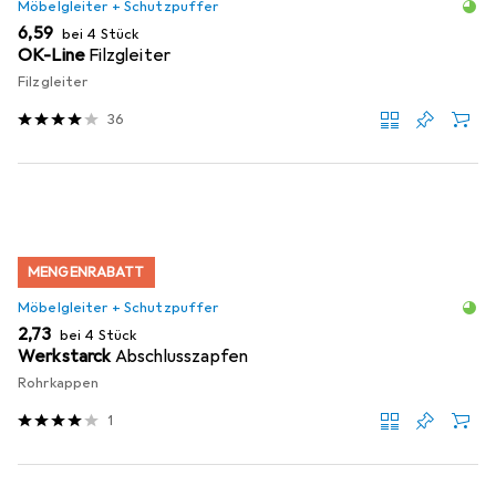
Möbelgleiter + Schutzpuffer
EUR
6,59
bei 4 Stück
OK-Line
Filzgleiter
Filzgleiter
36
MENGENRABATT
Möbelgleiter + Schutzpuffer
EUR
2,73
bei 4 Stück
Werkstarck
Abschlusszapfen
Rohrkappen
1