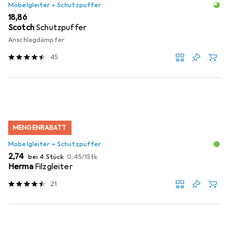
Möbelgleiter + Schutzpuffer
EUR
18,86
Scotch
Schutzpuffer
Anschlagdämpfer
45
MENGENRABATT
Möbelgleiter + Schutzpuffer
EUR
EUR
2,74
bei 4 Stück
0,45
/
1Stk.
Herma
Filzgleiter
21