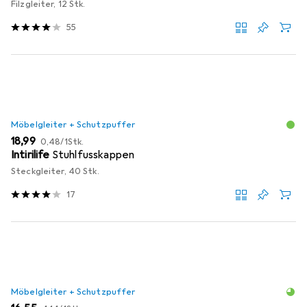
Filzgleiter, 12 Stk.
55
Möbelgleiter + Schutzpuffer
EUR
EUR
18,99
0,48
/
1Stk.
Intirilife
Stuhlfusskappen
Steckgleiter, 40 Stk.
17
Möbelgleiter + Schutzpuffer
EUR