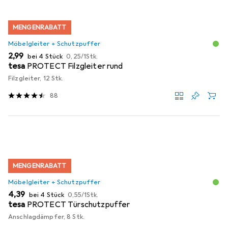
MENGENRABATT
Möbelgleiter + Schutzpuffer
EUR
EUR
2,99
bei 4 Stück
0,25
/
1Stk.
tesa
PROTECT Filzgleiter rund
Filzgleiter, 12 Stk.
88
MENGENRABATT
Möbelgleiter + Schutzpuffer
EUR
EUR
4,39
bei 4 Stück
0,55
/
1Stk.
tesa
PROTECT Türschutzpuffer
Anschlagdämpfer, 8 Stk.