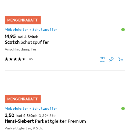
MENGENRABATT
Möbelgleiter + Schutzpuffer
EUR
14,95
bei 4 Stück
Scotch
Schutzpuffer
Anschlagdämpfer
45
MENGENRABATT
Möbelgleiter + Schutzpuffer
EUR
EUR
3,50
bei 4 Stück
0,39
/
1Stk.
Hansi-Siebert
Parkettgleiter Premium
Parkettgleiter, 9 Stk.