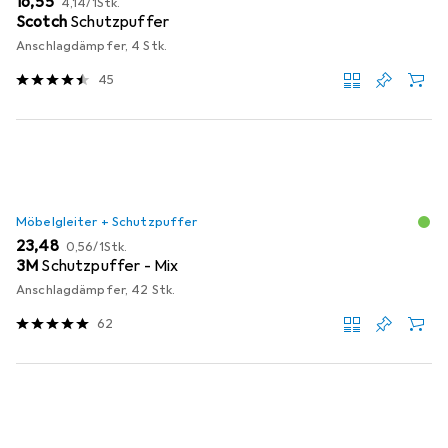
EUR
16,55
4,14
/
1Stk.
Scotch
Schutzpuffer
Anschlagdämpfer, 4 Stk.
45
Möbelgleiter + Schutzpuffer
EUR
EUR
23,48
0,56
/
1Stk.
3M
Schutzpuffer - Mix
Anschlagdämpfer, 42 Stk.
62