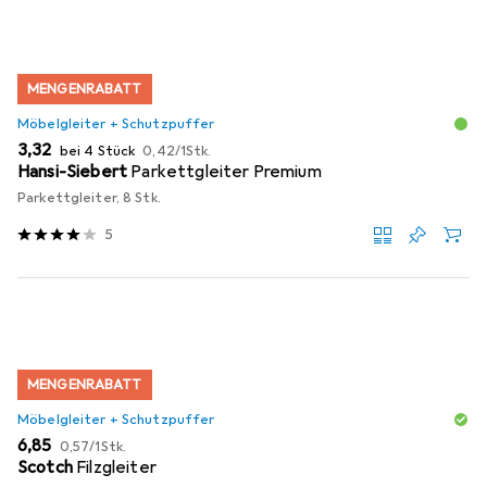
MENGENRABATT
Möbelgleiter + Schutzpuffer
EUR
EUR
3,32
bei 4 Stück
0,42
/
1Stk.
Hansi-Siebert
Parkettgleiter Premium
Parkettgleiter, 8 Stk.
5
MENGENRABATT
Möbelgleiter + Schutzpuffer
EUR
EUR
6,85
0,57
/
1Stk.
Scotch
Filzgleiter