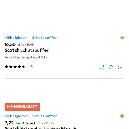
Möbelgleiter + Schutzpuffer
EUR
EUR
16,55
4,14
/
1Stk.
Scotch
Schutzpuffer
Anschlagdämpfer, 4 Stk.
45
MENGENRABATT
Möbelgleiter + Schutzpuffer
EUR
EUR
7,22
bei 4 Stück
7,22
/
1Stk.
Scotch
Extrembeständige Filzpads