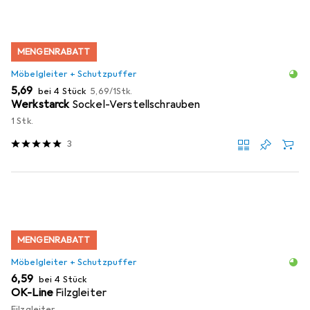
MENGENRABATT
Möbelgleiter + Schutzpuffer
EUR
EUR
5,69
bei 4 Stück
5,69
/
1Stk.
Werkstarck
Sockel-Verstellschrauben
1 Stk.
3
MENGENRABATT
Möbelgleiter + Schutzpuffer
EUR
6,59
bei 4 Stück
OK-Line
Filzgleiter
Filzgleiter