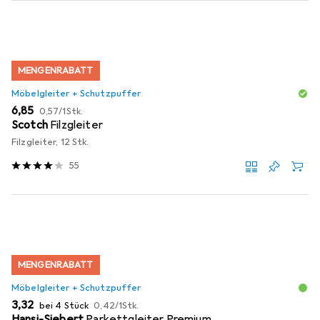
MENGENRABATT
Möbelgleiter + Schutzpuffer
EUR
EUR
6,85
0,57
/
1Stk.
Scotch
Filzgleiter
Filzgleiter, 12 Stk.
55
MENGENRABATT
Möbelgleiter + Schutzpuffer
EUR
EUR
3,32
bei 4 Stück
0,42
/
1Stk.
Hansi-Siebert
Parkettgleiter Premium