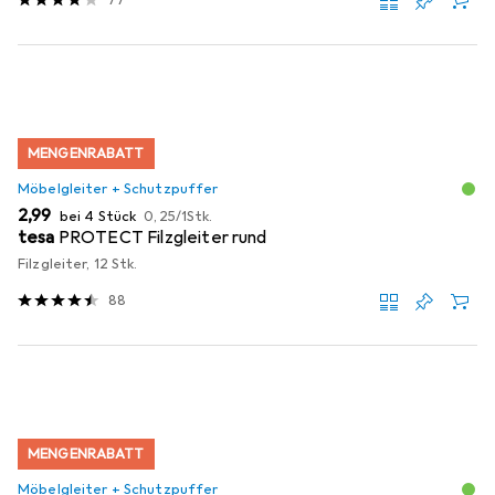
77
MENGENRABATT
Möbelgleiter + Schutzpuffer
EUR
EUR
2,99
bei 4 Stück
0,25
/
1Stk.
tesa
PROTECT Filzgleiter rund
Filzgleiter, 12 Stk.
88
MENGENRABATT
Möbelgleiter + Schutzpuffer