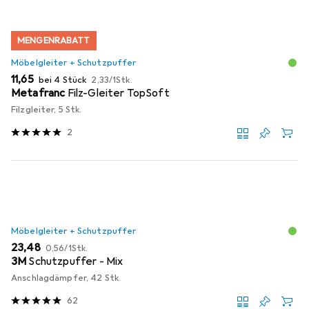
MENGENRABATT
Möbelgleiter + Schutzpuffer
EUR
EUR
11,65
bei 4 Stück
2,33
/
1Stk.
Metafranc
Filz-Gleiter TopSoft
Filzgleiter, 5 Stk.
2
Möbelgleiter + Schutzpuffer
EUR
EUR
23,48
0,56
/
1Stk.
3M
Schutzpuffer - Mix
Anschlagdämpfer, 42 Stk.
62