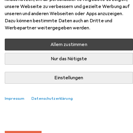
unsere Webseite zu verbessern und gezielte Werbung auf
unseren und anderen Webseiten oder Apps anzuzeigen.
Zubehör für Vicco Unterschrank
Dazu können bestimmte Daten auch an Dritte und
Werbepartner weitergegeben werden.
R-Line
Allem zustimmen
Hier findest du passendes Zubehör zum Produkt Vicco
Unterschrank R-Line aus der Kategorie Möbelgleiter +
Nur das Nötigste
Schutzpuffer.
Einstellungen
Beliebt
Möbelgleiter + Schutzpuffer
Zubehör Büromöbel
Relevanz
Impressum
Datenschutzerklärung
Produktliste