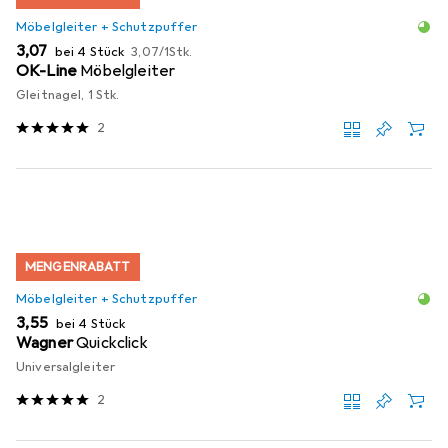
Möbelgleiter + Schutzpuffer
EUR
EUR
3,07
bei 4 Stück
3,07
/
1Stk.
OK-Line
Möbelgleiter
Gleitnagel, 1 Stk.
2
MENGENRABATT
Möbelgleiter + Schutzpuffer
EUR
3,55
bei 4 Stück
Wagner
Quickclick
Universalgleiter
2