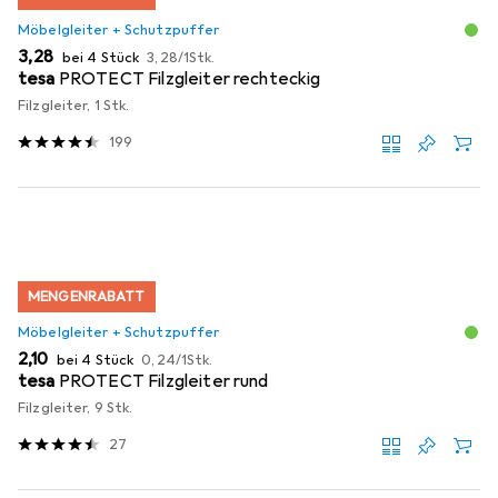
Möbelgleiter + Schutzpuffer
EUR
EUR
3,28
bei 4 Stück
3,28
/
1Stk.
tesa
PROTECT Filzgleiter rechteckig
Filzgleiter, 1 Stk.
199
MENGENRABATT
Möbelgleiter + Schutzpuffer
EUR
EUR
2,10
bei 4 Stück
0,24
/
1Stk.
tesa
PROTECT Filzgleiter rund
Filzgleiter, 9 Stk.
27