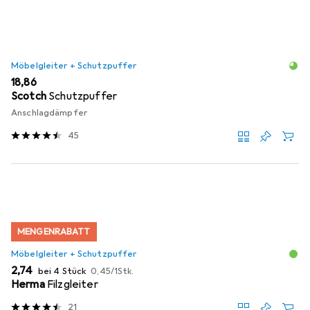
Möbelgleiter + Schutzpuffer
EUR
18,86
Scotch
Schutzpuffer
Anschlagdämpfer
45
MENGENRABATT
Möbelgleiter + Schutzpuffer
EUR
EUR
2,74
bei 4 Stück
0,45
/
1Stk.
Herma
Filzgleiter
21