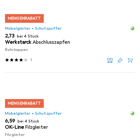
MENGENRABATT
Möbelgleiter + Schutzpuffer
EUR
2,73
bei 4 Stück
Werkstarck
Abschlusszapfen
Rohrkappen
1
MENGENRABATT
Möbelgleiter + Schutzpuffer
EUR
6,59
bei 4 Stück
OK-Line
Filzgleiter
Filzgleiter