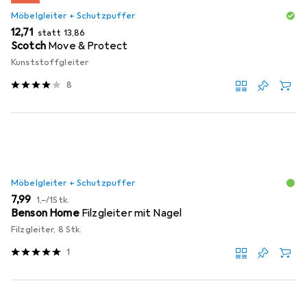
Möbelgleiter + Schutzpuffer
EUR
EUR
12,71
statt
13,86
Scotch
Move & Protect
Kunststoffgleiter
8
Möbelgleiter + Schutzpuffer
EUR
EUR
7,99
1,–
/
1Stk.
Benson Home
Filzgleiter mit Nagel
Filzgleiter, 8 Stk.
1