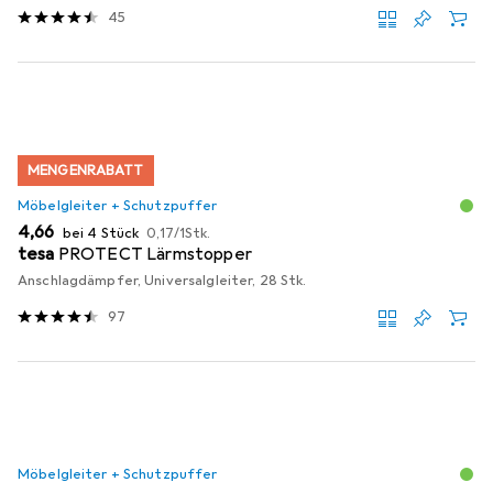
45
MENGENRABATT
Möbelgleiter + Schutzpuffer
EUR
EUR
4,66
bei 4 Stück
0,17
/
1Stk.
tesa
PROTECT Lärmstopper
Anschlagdämpfer, Universalgleiter, 28 Stk.
97
Möbelgleiter + Schutzpuffer