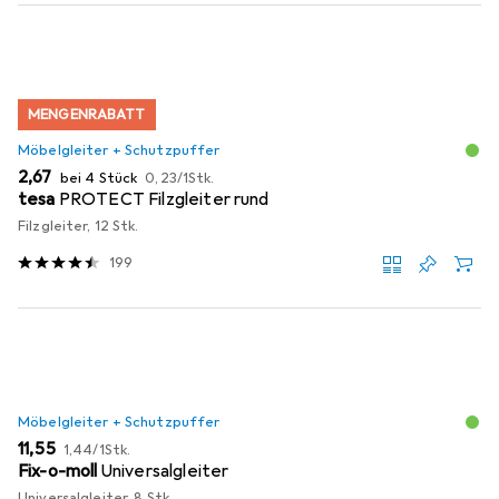
MENGENRABATT
Möbelgleiter + Schutzpuffer
EUR
EUR
2,67
bei 4 Stück
0,23
/
1Stk.
tesa
PROTECT Filzgleiter rund
Filzgleiter, 12 Stk.
199
Möbelgleiter + Schutzpuffer
EUR
EUR
11,55
1,44
/
1Stk.
Fix-o-moll
Universalgleiter
Universalgleiter, 8 Stk.