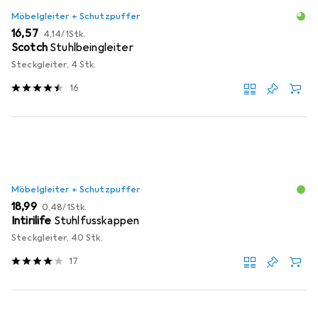
Möbelgleiter + Schutzpuffer
EUR
EUR
16,57
4,14
/
1Stk.
Scotch
Stuhlbeingleiter
Steckgleiter, 4 Stk.
16
Möbelgleiter + Schutzpuffer
EUR
EUR
18,99
0,48
/
1Stk.
Intirilife
Stuhlfusskappen
Steckgleiter, 40 Stk.
17