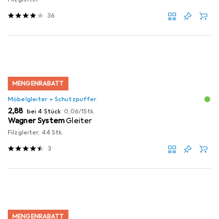
36
MENGENRABATT
Möbelgleiter + Schutzpuffer
EUR
EUR
2,88
bei 4 Stück
0,06
/
1Stk.
Wagner System
Gleiter
Filzgleiter, 44 Stk.
3
MENGENRABATT