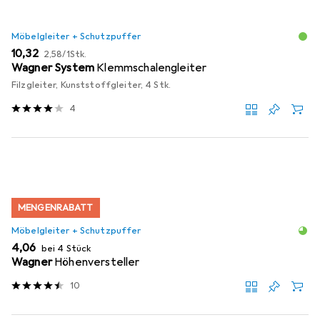
Möbelgleiter + Schutzpuffer
EUR
EUR
10,32
2,58
/
1Stk.
Wagner System
Klemmschalengleiter
Filzgleiter, Kunststoffgleiter, 4 Stk.
4
MENGENRABATT
Möbelgleiter + Schutzpuffer
EUR
4,06
bei 4 Stück
Wagner
Höhenversteller
10