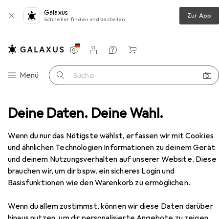
Galaxus
Zur App
Schneller finden und bestellen
Einstellungen
Kundenkonto
Vergleichslisten
Merklisten
Warenkorb
Navigation nach Kategorien
Menü
Suche
Deine Daten. Deine Wahl.
Wohnzimmer
Regal
Vicco Unterschrank R-Line
Zubehör
Wenn du nur das Nötigste wählst, erfassen wir mit Cookies
und ähnlichen Technologien Informationen zu deinem Gerät
und deinem Nutzungsverhalten auf unserer Website. Diese
EUR
97,46
brauchen wir, um dir bspw. ein sicheres Login und
Vicco
Unterschrank R-Line
40 x 46 x 81.60 cm
Basisfunktionen wie den Warenkorb zu ermöglichen.
Wenn du allem zustimmst, können wir diese Daten darüber
hinaus nutzen, um dir personalisierte Angebote zu zeigen,