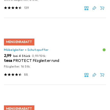
139
MENGENRABATT
Möbelgleiter + Schutzpuffer
EUR
EUR
2,99
bei 4 Stück
0,19
/
1Stk.
tesa
PROTECT Filzgleiter rund
Filzgleiter, 16 Stk.
88
MENGENRABATT