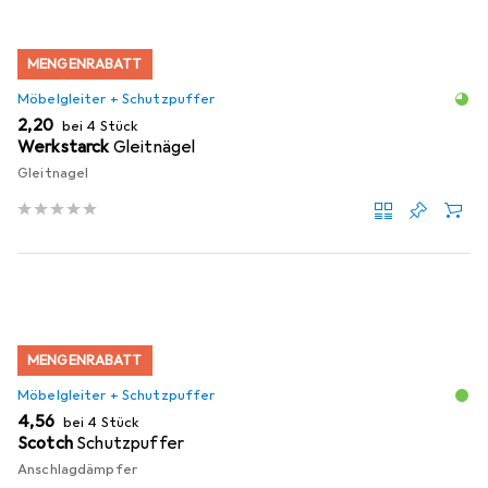
MENGENRABATT
Möbelgleiter + Schutzpuffer
EUR
2,20
bei 4 Stück
Werkstarck
Gleitnägel
Gleitnagel
MENGENRABATT
Möbelgleiter + Schutzpuffer
EUR
4,56
bei 4 Stück
Scotch
Schutzpuffer
Anschlagdämpfer