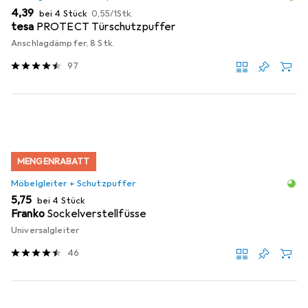
EUR
EUR
4,39
bei 4 Stück
0,55
/
1Stk.
tesa
PROTECT Türschutzpuffer
Anschlagdämpfer, 8 Stk.
97
MENGENRABATT
Möbelgleiter + Schutzpuffer
EUR
5,75
bei 4 Stück
Franko
Sockelverstellfüsse
Universalgleiter
46