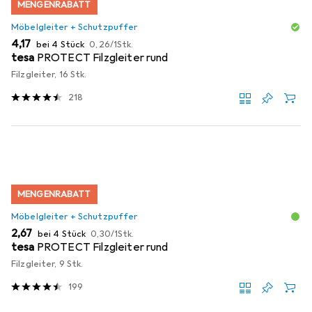
MENGENRABATT
Möbelgleiter + Schutzpuffer
EUR
EUR
4,17
bei 4 Stück
0,26
/
1Stk.
tesa
PROTECT Filzgleiter rund
Filzgleiter, 16 Stk.
218
MENGENRABATT
Möbelgleiter + Schutzpuffer
EUR
EUR
2,67
bei 4 Stück
0,30
/
1Stk.
tesa
PROTECT Filzgleiter rund
Filzgleiter, 9 Stk.
199