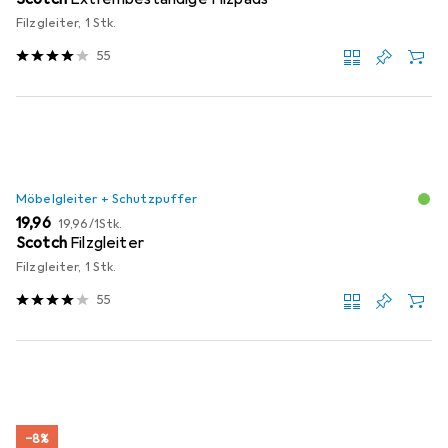
Filzgleiter, 1 Stk.
55
Möbelgleiter + Schutzpuffer
EUR
EUR
19,96
19,96
/
1Stk.
Scotch
Filzgleiter
Filzgleiter, 1 Stk.
55
−8%