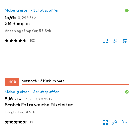
Möbelgleiter + Schutzpuffer
EUR
EUR
15,95
0,29
/
1Stk.
3M
Bumpon
Anschlagdämpfer, 56 Stk.
130
noch 1 Stück
nur noch 1 Stück
im Sale
im Sale
−10%
Möbelgleiter + Schutzpuffer
EUR
EUR
EUR
5,16
statt
5,75
1,30
/
1Stk.
Scotch
Extra weiche Filzgleiter
Filzgleiter, 4 Stk.
19