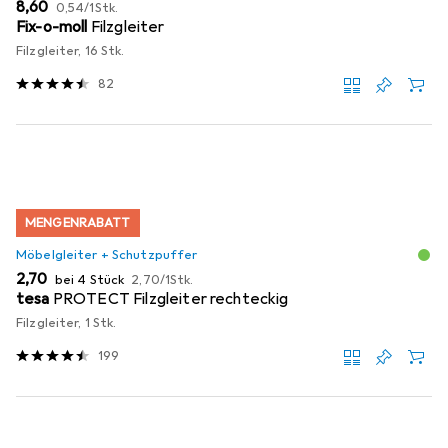
EUR
EUR
8,60
0,54
/
1Stk.
Fix-o-moll
Filzgleiter
Filzgleiter, 16 Stk.
82
MENGENRABATT
Möbelgleiter + Schutzpuffer
EUR
EUR
2,70
bei 4 Stück
2,70
/
1Stk.
tesa
PROTECT Filzgleiter rechteckig
Filzgleiter, 1 Stk.
199