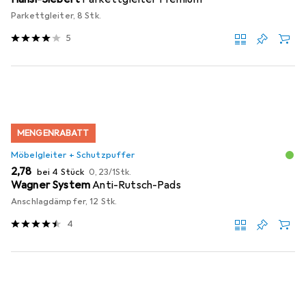
Parkettgleiter, 8 Stk.
5
MENGENRABATT
Möbelgleiter + Schutzpuffer
EUR
EUR
2,78
bei 4 Stück
0,23
/
1Stk.
Wagner System
Anti-Rutsch-Pads
Anschlagdämpfer, 12 Stk.
4