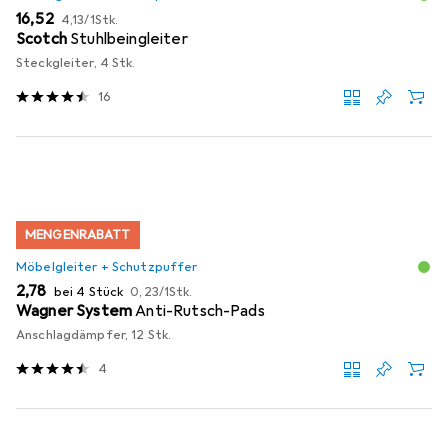
EUR
EUR
16,52
4,13
/
1Stk.
Scotch
Stuhlbeingleiter
Steckgleiter, 4 Stk.
16
MENGENRABATT
Möbelgleiter + Schutzpuffer
EUR
EUR
2,78
bei 4 Stück
0,23
/
1Stk.
Wagner System
Anti-Rutsch-Pads
Anschlagdämpfer, 12 Stk.
4