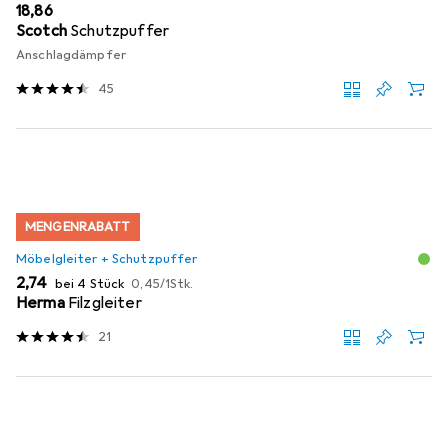
EUR
18,86
Scotch
Schutzpuffer
Anschlagdämpfer
45
MENGENRABATT
Möbelgleiter + Schutzpuffer
EUR
EUR
2,74
bei 4 Stück
0,45
/
1Stk.
Herma
Filzgleiter
21