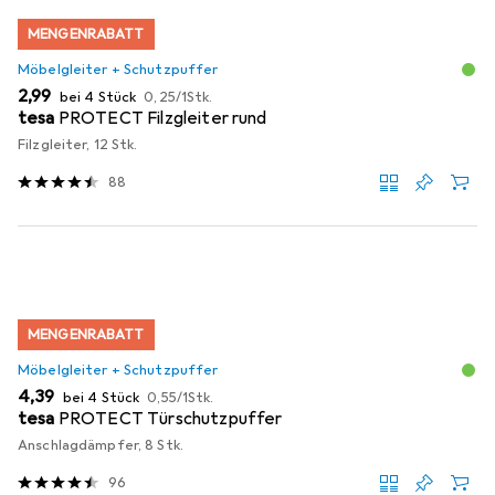
MENGENRABATT
Möbelgleiter + Schutzpuffer
EUR
EUR
2,99
bei 4 Stück
0,25
/
1Stk.
tesa
PROTECT Filzgleiter rund
Filzgleiter, 12 Stk.
88
MENGENRABATT
Möbelgleiter + Schutzpuffer
EUR
EUR
4,39
bei 4 Stück
0,55
/
1Stk.
tesa
PROTECT Türschutzpuffer
Anschlagdämpfer, 8 Stk.
96