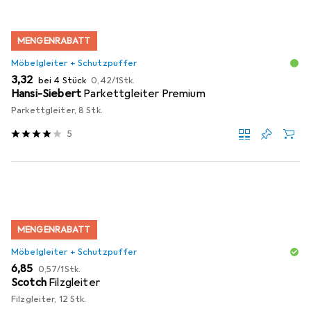
MENGENRABATT
Möbelgleiter + Schutzpuffer
EUR
EUR
3,32
bei 4 Stück
0,42
/
1Stk.
Hansi-Siebert
Parkettgleiter Premium
Parkettgleiter, 8 Stk.
5
MENGENRABATT
Möbelgleiter + Schutzpuffer
EUR
EUR
6,85
0,57
/
1Stk.
Scotch
Filzgleiter
Filzgleiter, 12 Stk.