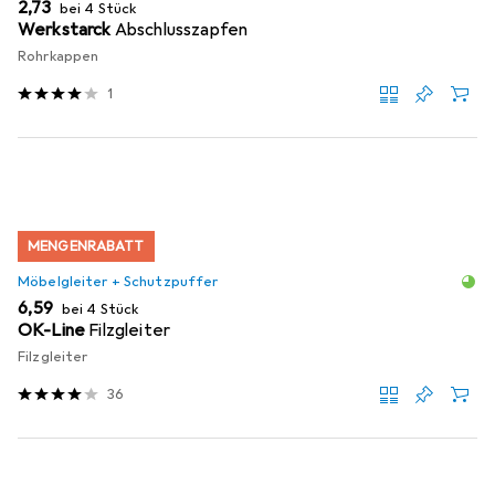
EUR
2,73
bei 4 Stück
Werkstarck
Abschlusszapfen
Rohrkappen
1
MENGENRABATT
Möbelgleiter + Schutzpuffer
EUR
6,59
bei 4 Stück
OK-Line
Filzgleiter
Filzgleiter
36