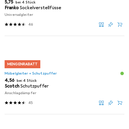
EUR
5,75
bei 4 Stück
Franko
Sockelverstellfüsse
Universalgleiter
46
MENGENRABATT
Möbelgleiter + Schutzpuffer
EUR
4,56
bei 4 Stück
Scotch
Schutzpuffer
Anschlagdämpfer
45