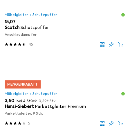
Möbelgleiter + Schutzpuffer
EUR
15,07
Scotch
Schutzpuffer
Anschlagdämpfer
45
MENGENRABATT
Möbelgleiter + Schutzpuffer
EUR
EUR
3,50
bei 4 Stück
0,39
/
1Stk.
Hansi-Siebert
Parkettgleiter Premium
Parkettgleiter, 9 Stk.
5