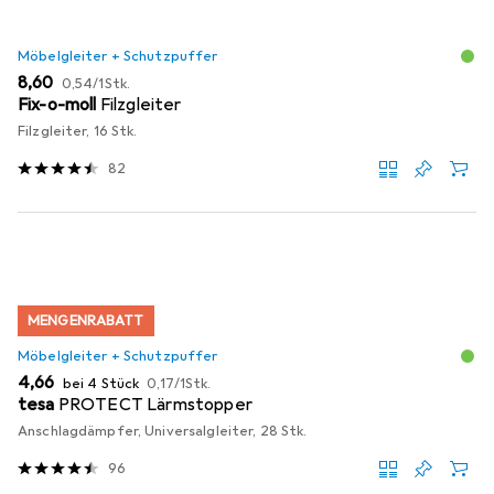
Möbelgleiter + Schutzpuffer
EUR
EUR
8,60
0,54
/
1Stk.
Fix-o-moll
Filzgleiter
Filzgleiter, 16 Stk.
82
MENGENRABATT
Möbelgleiter + Schutzpuffer
EUR
EUR
4,66
bei 4 Stück
0,17
/
1Stk.
tesa
PROTECT Lärmstopper
Anschlagdämpfer, Universalgleiter, 28 Stk.
96