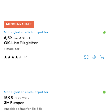
MENGENRABATT
Möbelgleiter + Schutzpuffer
EUR
6,59
bei 4 Stück
OK-Line
Filzgleiter
Filzgleiter
36
Möbelgleiter + Schutzpuffer
EUR
EUR
15,95
0,29
/
1Stk.
3M
Bumpon
Anschlagdämpfer, 56 Stk.