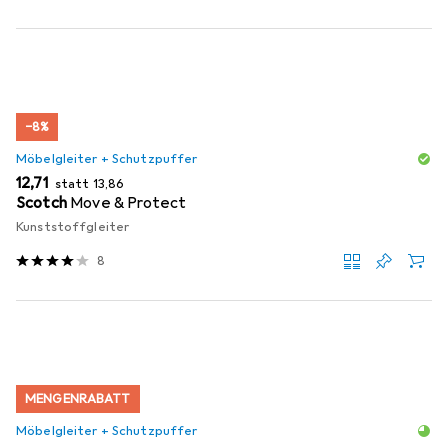
−8%
Möbelgleiter + Schutzpuffer
EUR
EUR
12,71
statt
13,86
Scotch
Move & Protect
Kunststoffgleiter
8
MENGENRABATT
Möbelgleiter + Schutzpuffer