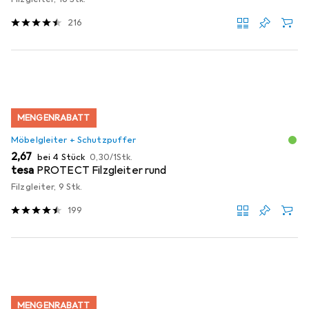
216
MENGENRABATT
Möbelgleiter + Schutzpuffer
EUR
EUR
2,67
bei 4 Stück
0,30
/
1Stk.
tesa
PROTECT Filzgleiter rund
Filzgleiter, 9 Stk.
199
MENGENRABATT