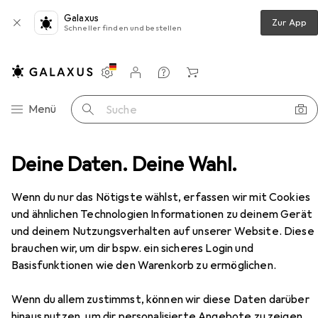
Galaxus
Zur App
Schneller finden und bestellen
Einstellungen
Kundenkonto
Vergleichslisten
Merklisten
Warenkorb
Navigation nach Kategorien
Menü
Suche
Deine Daten. Deine Wahl.
Wohnzimmer
Regal
Vicco Unterschrank R-Line
Zubehör
Wenn du nur das Nötigste wählst, erfassen wir mit Cookies
und ähnlichen Technologien Informationen zu deinem Gerät
und deinem Nutzungsverhalten auf unserer Website. Diese
EUR
131,97
brauchen wir, um dir bspw. ein sicheres Login und
Vicco
Unterschrank R-Line
Basisfunktionen wie den Warenkorb zu ermöglichen.
Wenn du allem zustimmst, können wir diese Daten darüber
hinaus nutzen, um dir personalisierte Angebote zu zeigen,