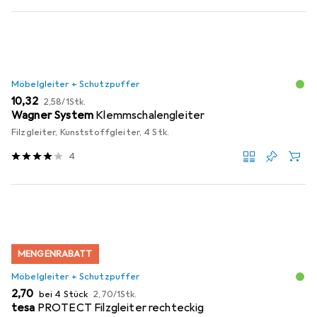
Möbelgleiter + Schutzpuffer
EUR
EUR
10,32
2,58
/
1Stk.
Wagner System
Klemmschalengleiter
Filzgleiter, Kunststoffgleiter, 4 Stk.
4
MENGENRABATT
Möbelgleiter + Schutzpuffer
EUR
EUR
2,70
bei 4 Stück
2,70
/
1Stk.
tesa
PROTECT Filzgleiter rechteckig