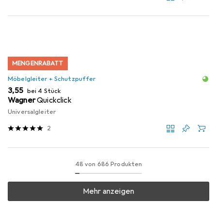
MENGENRABATT
Möbelgleiter + Schutzpuffer
EUR
3,55
bei 4 Stück
Wagner
Quickclick
Universalgleiter
2
48 von 686 Produkten
Mehr anzeigen