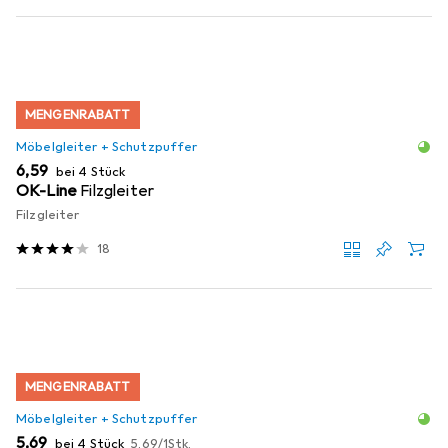
MENGENRABATT
Möbelgleiter + Schutzpuffer
EUR
6,59
bei 4 Stück
OK-Line
Filzgleiter
Filzgleiter
18
MENGENRABATT
Möbelgleiter + Schutzpuffer
EUR
EUR
5,69
bei 4 Stück
5,69
/
1Stk.