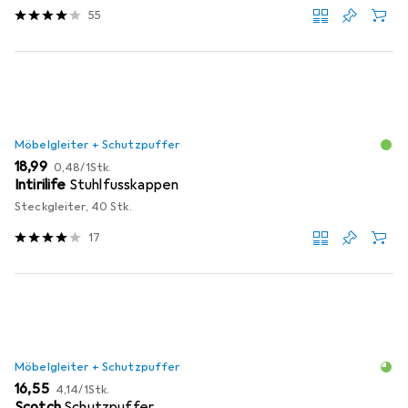
55
Möbelgleiter + Schutzpuffer
EUR
EUR
18,99
0,48
/
1Stk.
Intirilife
Stuhlfusskappen
Steckgleiter, 40 Stk.
17
Möbelgleiter + Schutzpuffer
EUR
EUR
16,55
4,14
/
1Stk.
Scotch
Schutzpuffer