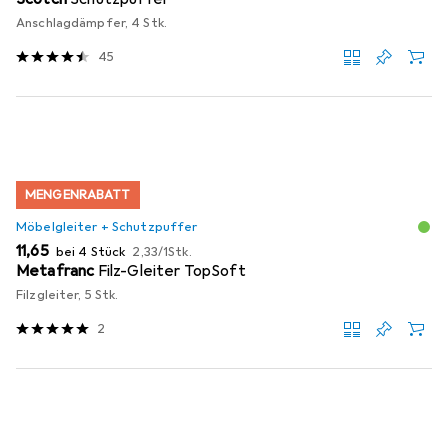
Anschlagdämpfer, 4 Stk.
45
MENGENRABATT
Möbelgleiter + Schutzpuffer
EUR
EUR
11,65
bei 4 Stück
2,33
/
1Stk.
Metafranc
Filz-Gleiter TopSoft
Filzgleiter, 5 Stk.
2