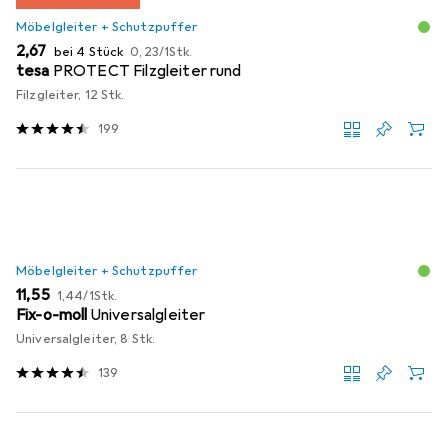
Möbelgleiter + Schutzpuffer
EUR
EUR
2,67
bei 4 Stück
0,23
/
1Stk.
tesa
PROTECT Filzgleiter rund
Filzgleiter, 12 Stk.
199
Möbelgleiter + Schutzpuffer
EUR
EUR
11,55
1,44
/
1Stk.
Fix-o-moll
Universalgleiter
Universalgleiter, 8 Stk.
139