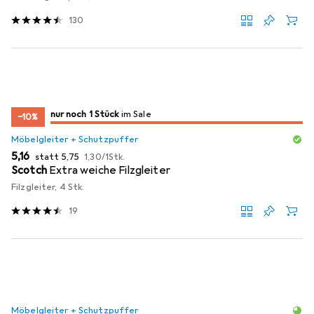
130
noch 1 Stück
nur noch 1 Stück
im Sale
im Sale
−10%
Möbelgleiter + Schutzpuffer
EUR
EUR
EUR
5,16
statt
5,75
1,30
/
1Stk.
Scotch
Extra weiche Filzgleiter
Filzgleiter, 4 Stk.
19
Möbelgleiter + Schutzpuffer