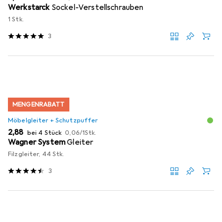
Werkstarck
Sockel-Verstellschrauben
1 Stk.
3
MENGENRABATT
Möbelgleiter + Schutzpuffer
EUR
EUR
2,88
bei 4 Stück
0,06
/
1Stk.
Wagner System
Gleiter
Filzgleiter, 44 Stk.
3