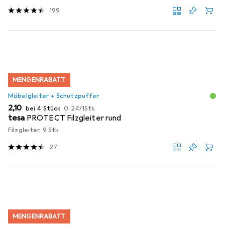
199
MENGENRABATT
Möbelgleiter + Schutzpuffer
EUR
EUR
2,10
bei 4 Stück
0,24
/
1Stk.
tesa
PROTECT Filzgleiter rund
Filzgleiter, 9 Stk.
27
MENGENRABATT