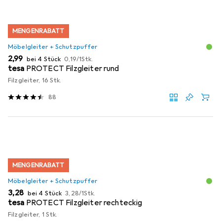
MENGENRABATT
Möbelgleiter + Schutzpuffer
EUR
EUR
2,99
bei 4 Stück
0,19
/
1Stk.
tesa
PROTECT Filzgleiter rund
Filzgleiter, 16 Stk.
88
MENGENRABATT
Möbelgleiter + Schutzpuffer
EUR
EUR
3,28
bei 4 Stück
3,28
/
1Stk.
tesa
PROTECT Filzgleiter rechteckig
Filzgleiter, 1 Stk.