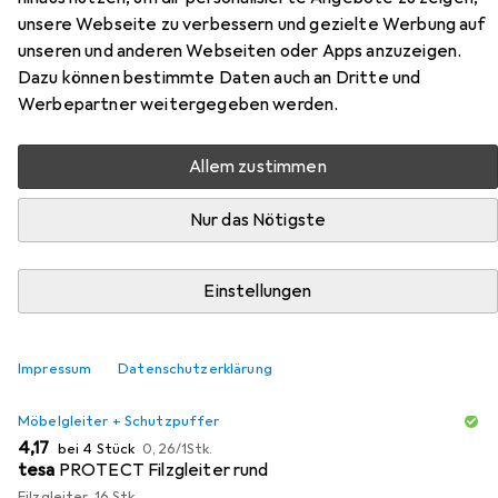
unsere Webseite zu verbessern und gezielte Werbung auf
unseren und anderen Webseiten oder Apps anzuzeigen.
Zubehör für Vicco Unterschrank
Dazu können bestimmte Daten auch an Dritte und
R-Line
Werbepartner weitergegeben werden.
Hier findest du passendes Zubehör zum Produkt Vicco
Allem zustimmen
Unterschrank R-Line aus der Kategorie Möbelgleiter +
Schutzpuffer.
Nur das Nötigste
Relevanz
Produktliste
Einstellungen
Impressum
Datenschutzerklärung
MENGENRABATT
Möbelgleiter + Schutzpuffer
EUR
EUR
4,17
bei 4 Stück
0,26
/
1Stk.
tesa
PROTECT Filzgleiter rund
Filzgleiter, 16 Stk.