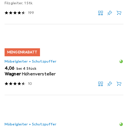
Filzgleiter, 1 Stk.
199
MENGENRABATT
Möbelgleiter + Schutzpuffer
EUR
4,06
bei 4 Stück
Wagner
Höhenversteller
10
Möbelgleiter + Schutzpuffer