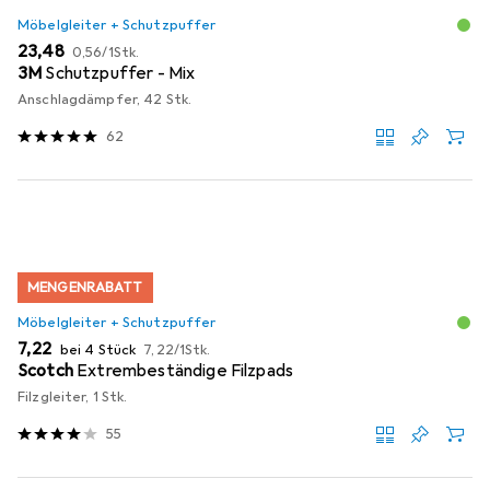
Möbelgleiter + Schutzpuffer
EUR
EUR
23,48
0,56
/
1Stk.
3M
Schutzpuffer - Mix
Anschlagdämpfer, 42 Stk.
62
MENGENRABATT
Möbelgleiter + Schutzpuffer
EUR
EUR
7,22
bei 4 Stück
7,22
/
1Stk.
Scotch
Extrembeständige Filzpads
Filzgleiter, 1 Stk.
55