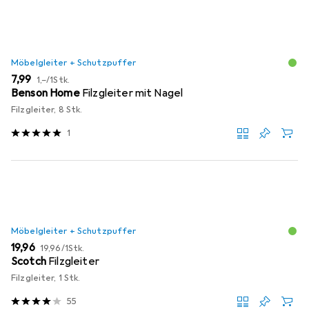
Möbelgleiter + Schutzpuffer
EUR
EUR
7,99
1,–
/
1Stk.
Benson Home
Filzgleiter mit Nagel
Filzgleiter, 8 Stk.
1
Möbelgleiter + Schutzpuffer
EUR
EUR
19,96
19,96
/
1Stk.
Scotch
Filzgleiter
Filzgleiter, 1 Stk.
55