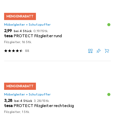
MENGENRABATT
Möbelgleiter + Schutzpuffer
EUR
EUR
2,99
bei 4 Stück
0,19
/
1Stk.
tesa
PROTECT Filzgleiter rund
Filzgleiter, 16 Stk.
88
MENGENRABATT
Möbelgleiter + Schutzpuffer
EUR
EUR
3,28
bei 4 Stück
3,28
/
1Stk.
tesa
PROTECT Filzgleiter rechteckig
Filzgleiter, 1 Stk.