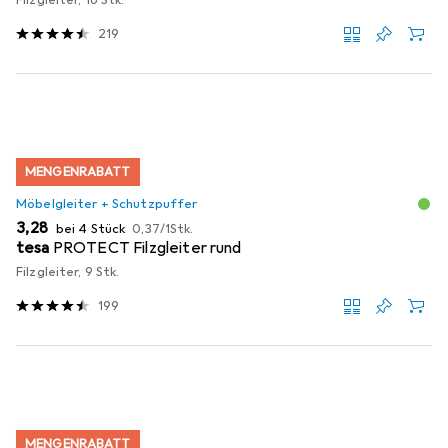
Filzgleiter, 16 Stk.
219
MENGENRABATT
Möbelgleiter + Schutzpuffer
EUR
EUR
3,28
bei 4 Stück
0,37
/
1Stk.
tesa
PROTECT Filzgleiter rund
Filzgleiter, 9 Stk.
199
MENGENRABATT