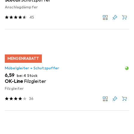
Scotch
Schutzpuffer
Anschlagdämpfer
45
MENGENRABATT
Möbelgleiter + Schutzpuffer
EUR
6,59
bei 4 Stück
OK-Line
Filzgleiter
Filzgleiter
36