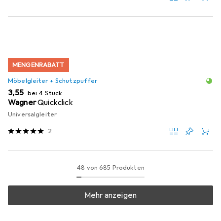
MENGENRABATT
Möbelgleiter + Schutzpuffer
EUR
3,55
bei 4 Stück
Wagner
Quickclick
Universalgleiter
2
48 von 685 Produkten
Mehr anzeigen