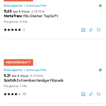
Möbelgleiter + Schutzpuffer
EUR
EUR
11,65
bei 4 Stück
2,33
/
1Stk.
Metafranc
Filz-Gleiter TopSoft
Filzgleiter, 5 Stk.
2
MENGENRABATT
Möbelgleiter + Schutzpuffer
EUR
EUR
9,21
bei 4 Stück
9,21
/
1Stk.
Scotch
Extrembeständige Filzpads
Filzgleiter, 1 Stk.
55