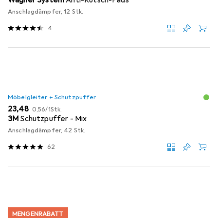
Wagner System
Anti-Rutsch-Pads
Anschlagdämpfer, 12 Stk.
4
Möbelgleiter + Schutzpuffer
EUR
EUR
23,48
0,56
/
1Stk.
3M
Schutzpuffer - Mix
Anschlagdämpfer, 42 Stk.
62
MENGENRABATT