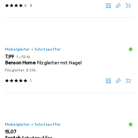
8
Möbelgleiter + Schutzpuffer
EUR
EUR
7,99
1,–
/
1Stk.
Benson Home
Filzgleiter mit Nagel
Filzgleiter, 8 Stk.
1
Möbelgleiter + Schutzpuffer
EUR
15,07