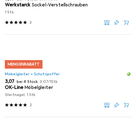
Werkstarck
Sockel-Verstellschrauben
1 Stk.
3
MENGENRABATT
Möbelgleiter + Schutzpuffer
EUR
EUR
3,07
bei 4 Stück
3,07
/
1Stk.
OK-Line
Möbelgleiter
Gleitnagel, 1 Stk.
2