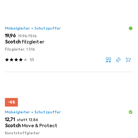
Möbelgleiter + Schutzpuffer
EUR
EUR
19,96
19,96
/
1Stk.
Scotch
Filzgleiter
Filzgleiter, 1 Stk.
55
−8%
Möbelgleiter + Schutzpuffer
EUR
EUR
12,71
statt
13,86
Scotch
Move & Protect
Kunststoffgleiter