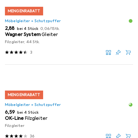
MENGENRABATT
Möbelgleiter + Schutzpuffer
EUR
EUR
2,88
bei 4 Stück
0,06
/
1Stk.
Wagner System
Gleiter
Filzgleiter, 44 Stk.
3
MENGENRABATT
Möbelgleiter + Schutzpuffer
EUR
6,59
bei 4 Stück
OK-Line
Filzgleiter
Filzgleiter
36