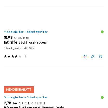
Möbelgleiter + Schutzpuffer
EUR
EUR
18,99
0,48
/
1Stk.
Intirilife
Stuhlfusskappen
Steckgleiter, 40 Stk.
17
MENGENRABATT
Möbelgleiter + Schutzpuffer
EUR
EUR
2,78
bei 4 Stück
0,23
/
1Stk.