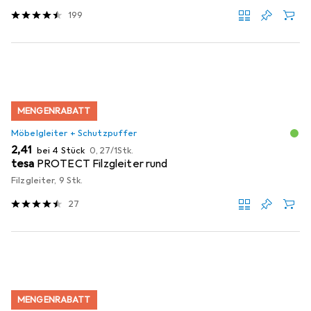
199
MENGENRABATT
Möbelgleiter + Schutzpuffer
EUR
EUR
2,41
bei 4 Stück
0,27
/
1Stk.
tesa
PROTECT Filzgleiter rund
Filzgleiter, 9 Stk.
27
MENGENRABATT