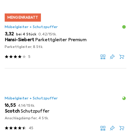
MENGENRABATT
Möbelgleiter + Schutzpuffer
EUR
EUR
3,32
bei 4 Stück
0,42
/
1Stk.
Hansi-Siebert
Parkettgleiter Premium
Parkettgleiter, 8 Stk.
5
Möbelgleiter + Schutzpuffer
EUR
EUR
16,55
4,14
/
1Stk.
Scotch
Schutzpuffer
Anschlagdämpfer, 4 Stk.
45