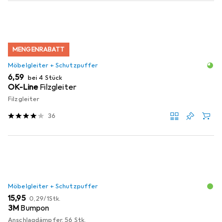
MENGENRABATT
Möbelgleiter + Schutzpuffer
EUR
6,59
bei 4 Stück
OK-Line
Filzgleiter
Filzgleiter
36
Möbelgleiter + Schutzpuffer
EUR
EUR
15,95
0,29
/
1Stk.
3M
Bumpon
Anschlagdämpfer, 56 Stk.