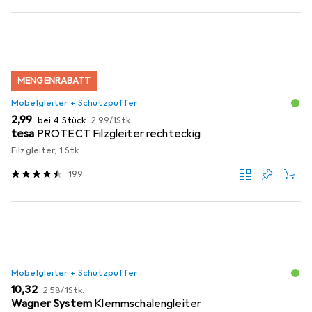
MENGENRABATT
Möbelgleiter + Schutzpuffer
EUR
EUR
2,99
bei 4 Stück
2,99
/
1Stk.
tesa
PROTECT Filzgleiter rechteckig
Filzgleiter, 1 Stk.
199
Möbelgleiter + Schutzpuffer
EUR
EUR
10,32
2,58
/
1Stk.
Wagner System
Klemmschalengleiter