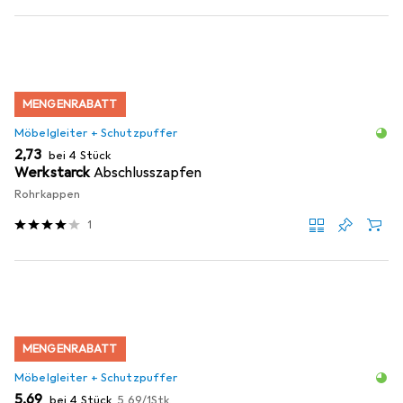
MENGENRABATT
Möbelgleiter + Schutzpuffer
EUR
2,73
bei 4 Stück
Werkstarck
Abschlusszapfen
Rohrkappen
1
MENGENRABATT
Möbelgleiter + Schutzpuffer
EUR
EUR
5,69
bei 4 Stück
5,69
/
1Stk.