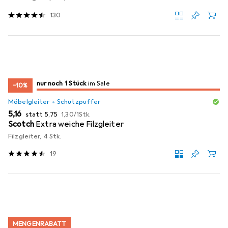
130
noch 1 Stück
nur noch 1 Stück
im Sale
im Sale
−10%
Möbelgleiter + Schutzpuffer
EUR
EUR
EUR
5,16
statt
5,75
1,30
/
1Stk.
Scotch
Extra weiche Filzgleiter
Filzgleiter, 4 Stk.
19
MENGENRABATT