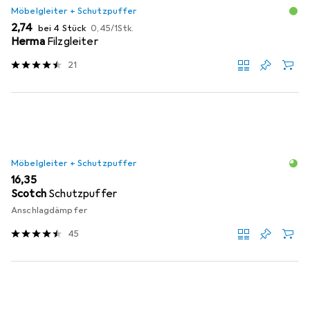
Möbelgleiter + Schutzpuffer
EUR
EUR
2,74
bei 4 Stück
0,45
/
1Stk.
Herma
Filzgleiter
21
Möbelgleiter + Schutzpuffer
EUR
16,35
Scotch
Schutzpuffer
Anschlagdämpfer
45