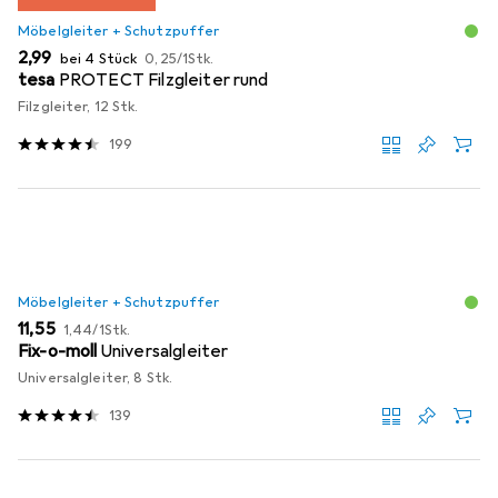
Möbelgleiter + Schutzpuffer
EUR
EUR
2,99
bei 4 Stück
0,25
/
1Stk.
tesa
PROTECT Filzgleiter rund
Filzgleiter, 12 Stk.
199
Möbelgleiter + Schutzpuffer
EUR
EUR
11,55
1,44
/
1Stk.
Fix-o-moll
Universalgleiter
Universalgleiter, 8 Stk.
139