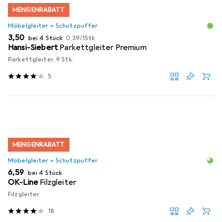
MENGENRABATT
Möbelgleiter + Schutzpuffer
EUR
EUR
3,50
bei 4 Stück
0,39
/
1Stk.
Hansi-Siebert
Parkettgleiter Premium
Parkettgleiter, 9 Stk.
5
MENGENRABATT
Möbelgleiter + Schutzpuffer
EUR
6,59
bei 4 Stück
OK-Line
Filzgleiter
Filzgleiter
18