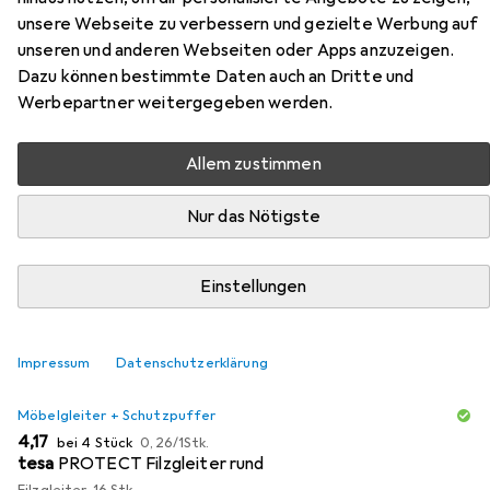
unsere Webseite zu verbessern und gezielte Werbung auf
unseren und anderen Webseiten oder Apps anzuzeigen.
Zubehör für Vicco Unterschrank
Dazu können bestimmte Daten auch an Dritte und
R-Line
Werbepartner weitergegeben werden.
Hier findest du passendes Zubehör zum Produkt Vicco
Allem zustimmen
Unterschrank R-Line aus der Kategorie Möbelgleiter +
Schutzpuffer.
Nur das Nötigste
Relevanz
Einstellungen
Produktliste
Impressum
Datenschutzerklärung
MENGENRABATT
Möbelgleiter + Schutzpuffer
EUR
EUR
4,17
bei 4 Stück
0,26
/
1Stk.
tesa
PROTECT Filzgleiter rund