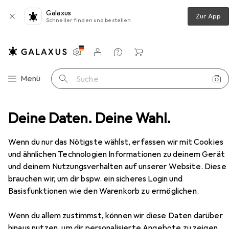
Galaxus
Zur App
Schneller finden und bestellen
Einstellungen
Kundenkonto
Vergleichslisten
Merklisten
Warenkorb
Navigation nach Kategorien
Menü
Suche
Deine Daten. Deine Wahl.
Wohnzimmer
Regal
Vicco Unterschrank R-Line
Zubehör
Wenn du nur das Nötigste wählst, erfassen wir mit Cookies
und ähnlichen Technologien Informationen zu deinem Gerät
EUR
154,58
und deinem Nutzungsverhalten auf unserer Website. Diese
Vicco
Unterschrank R-Line
brauchen wir, um dir bspw. ein sicheres Login und
40 x 60 x 81.60 cm
Basisfunktionen wie den Warenkorb zu ermöglichen.
Wenn du allem zustimmst, können wir diese Daten darüber
hinaus nutzen, um dir personalisierte Angebote zu zeigen,