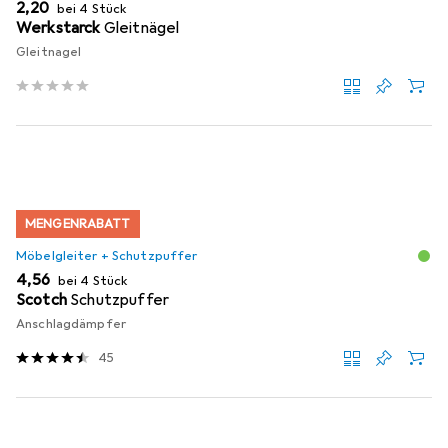
EUR
2,20
bei 4 Stück
Werkstarck
Gleitnägel
Gleitnagel
MENGENRABATT
Möbelgleiter + Schutzpuffer
EUR
4,56
bei 4 Stück
Scotch
Schutzpuffer
Anschlagdämpfer
45