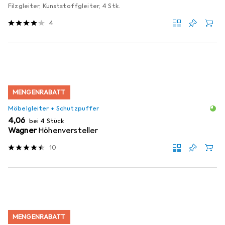
Filzgleiter, Kunststoffgleiter, 4 Stk.
4
MENGENRABATT
Möbelgleiter + Schutzpuffer
EUR
4,06
bei 4 Stück
Wagner
Höhenversteller
10
MENGENRABATT