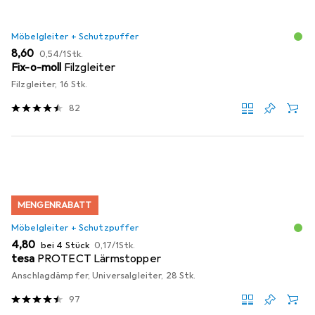
Möbelgleiter + Schutzpuffer
EUR
EUR
8,60
0,54
/
1Stk.
Fix-o-moll
Filzgleiter
Filzgleiter, 16 Stk.
82
MENGENRABATT
Möbelgleiter + Schutzpuffer
EUR
EUR
4,80
bei 4 Stück
0,17
/
1Stk.
tesa
PROTECT Lärmstopper
Anschlagdämpfer, Universalgleiter, 28 Stk.
97