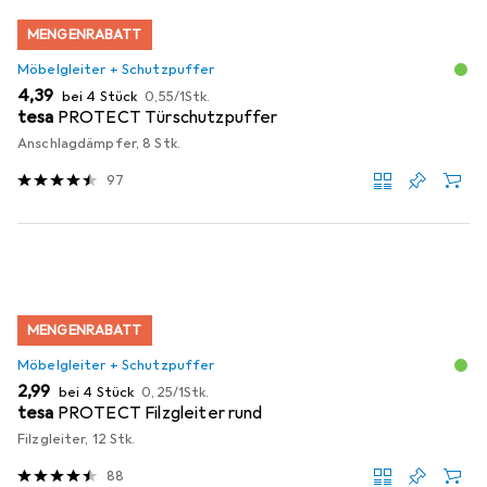
MENGENRABATT
Möbelgleiter + Schutzpuffer
EUR
EUR
4,39
bei 4 Stück
0,55
/
1Stk.
tesa
PROTECT Türschutzpuffer
Anschlagdämpfer, 8 Stk.
97
MENGENRABATT
Möbelgleiter + Schutzpuffer
EUR
EUR
2,99
bei 4 Stück
0,25
/
1Stk.
tesa
PROTECT Filzgleiter rund
Filzgleiter, 12 Stk.
88