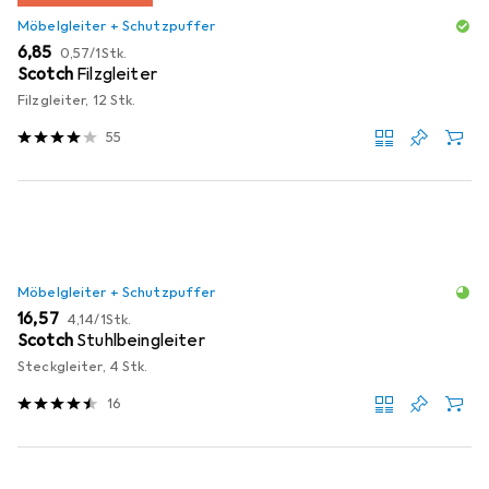
Möbelgleiter + Schutzpuffer
EUR
EUR
6,85
0,57
/
1Stk.
Scotch
Filzgleiter
Filzgleiter, 12 Stk.
55
Möbelgleiter + Schutzpuffer
EUR
EUR
16,57
4,14
/
1Stk.
Scotch
Stuhlbeingleiter
Steckgleiter, 4 Stk.
16