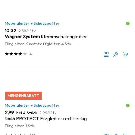
Möbelgleiter + Schutzpuffer
EUR
EUR
10,32
2,58
/
1Stk.
Wagner System
Klemmschalengleiter
Filzgleiter, Kunststoffgleiter, 4 Stk.
4
MENGENRABATT
Möbelgleiter + Schutzpuffer
EUR
EUR
2,99
bei 4 Stück
2,99
/
1Stk.
tesa
PROTECT Filzgleiter rechteckig
Filzgleiter, 1 Stk.