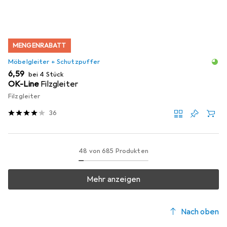
MENGENRABATT
Möbelgleiter + Schutzpuffer
EUR
6,59
bei 4 Stück
OK-Line
Filzgleiter
Filzgleiter
36
48 von 685 Produkten
Mehr anzeigen
Nach oben