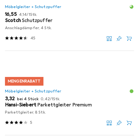
Möbelgleiter + Schutzpuffer
EUR
EUR
16,55
4,14
/
1Stk.
Scotch
Schutzpuffer
Anschlagdämpfer, 4 Stk.
45
MENGENRABATT
Möbelgleiter + Schutzpuffer
EUR
EUR
3,32
bei 4 Stück
0,42
/
1Stk.
Hansi-Siebert
Parkettgleiter Premium
Parkettgleiter, 8 Stk.
5