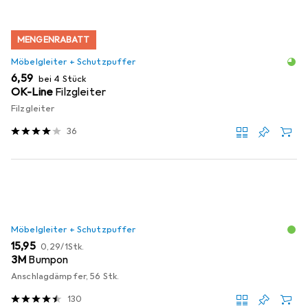
MENGENRABATT
Möbelgleiter + Schutzpuffer
EUR
6,59
bei 4 Stück
OK-Line
Filzgleiter
Filzgleiter
36
Möbelgleiter + Schutzpuffer
EUR
EUR
15,95
0,29
/
1Stk.
3M
Bumpon
Anschlagdämpfer, 56 Stk.
130