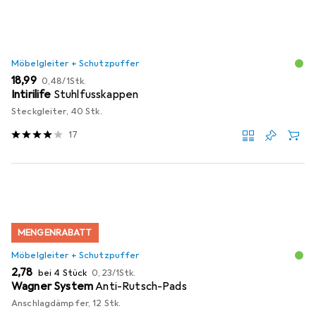
Möbelgleiter + Schutzpuffer
EUR
EUR
18,99
0,48
/
1Stk.
Intirilife
Stuhlfusskappen
Steckgleiter, 40 Stk.
17
MENGENRABATT
Möbelgleiter + Schutzpuffer
EUR
EUR
2,78
bei 4 Stück
0,23
/
1Stk.
Wagner System
Anti-Rutsch-Pads
Anschlagdämpfer, 12 Stk.