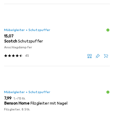
Möbelgleiter + Schutzpuffer
EUR
15,07
Scotch
Schutzpuffer
Anschlagdämpfer
45
Möbelgleiter + Schutzpuffer
EUR
EUR
7,99
1,–
/
1Stk.
Benson Home
Filzgleiter mit Nagel
Filzgleiter, 8 Stk.