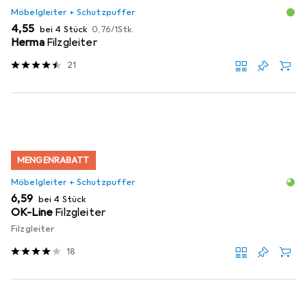
Möbelgleiter + Schutzpuffer
EUR
EUR
4,55
bei 4 Stück
0,76
/
1Stk.
Herma
Filzgleiter
21
MENGENRABATT
Möbelgleiter + Schutzpuffer
EUR
6,59
bei 4 Stück
OK-Line
Filzgleiter
Filzgleiter
18