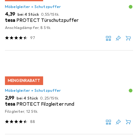
Möbelgleiter + Schutzpuffer
EUR
EUR
4,39
bei 4 Stück
0,55
/
1Stk.
tesa
PROTECT Türschutzpuffer
Anschlagdämpfer, 8 Stk.
97
MENGENRABATT
Möbelgleiter + Schutzpuffer
EUR
EUR
2,99
bei 4 Stück
0,25
/
1Stk.
tesa
PROTECT Filzgleiter rund
Filzgleiter, 12 Stk.
88