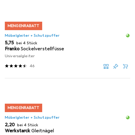
MENGENRABATT
Möbelgleiter + Schutzpuffer
EUR
5,75
bei 4 Stück
Franko
Sockelverstellfüsse
Universalgleiter
46
MENGENRABATT
Möbelgleiter + Schutzpuffer
EUR
2,20
bei 4 Stück
Werkstarck
Gleitnägel