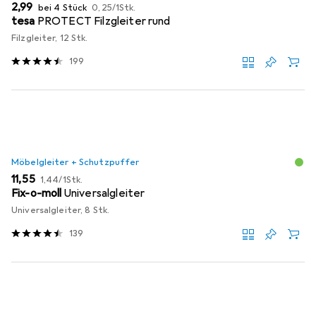
EUR
EUR
2,99
bei 4 Stück
0,25
/
1Stk.
tesa
PROTECT Filzgleiter rund
Filzgleiter, 12 Stk.
199
Möbelgleiter + Schutzpuffer
EUR
EUR
11,55
1,44
/
1Stk.
Fix-o-moll
Universalgleiter
Universalgleiter, 8 Stk.
139