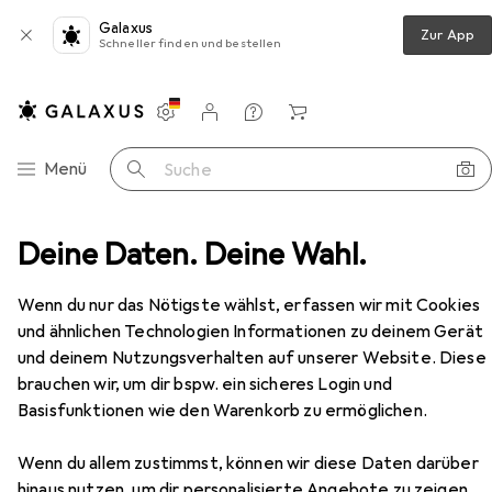
Galaxus
Zur App
Schneller finden und bestellen
Einstellungen
Kundenkonto
Vergleichslisten
Merklisten
Warenkorb
Navigation nach Kategorien
Menü
Suche
Deine Daten. Deine Wahl.
Wohnzimmer
Regal
Vicco Unterschrank R-Line
Zubehör
Wenn du nur das Nötigste wählst, erfassen wir mit Cookies
und ähnlichen Technologien Informationen zu deinem Gerät
EUR
148,63
und deinem Nutzungsverhalten auf unserer Website. Diese
Vicco
Unterschrank R-Line
brauchen wir, um dir bspw. ein sicheres Login und
Basisfunktionen wie den Warenkorb zu ermöglichen.
Wenn du allem zustimmst, können wir diese Daten darüber
hinaus nutzen, um dir personalisierte Angebote zu zeigen,