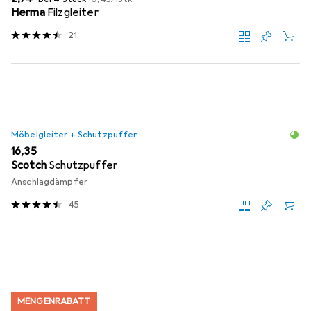
Herma
Filzgleiter
21
Möbelgleiter + Schutzpuffer
EUR
16,35
Scotch
Schutzpuffer
Anschlagdämpfer
45
MENGENRABATT