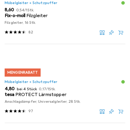
Möbelgleiter + Schutzpuffer
EUR
EUR
8,60
0,54
/
1Stk.
Fix-o-moll
Filzgleiter
Filzgleiter, 16 Stk.
82
MENGENRABATT
Möbelgleiter + Schutzpuffer
EUR
EUR
4,80
bei 4 Stück
0,17
/
1Stk.
tesa
PROTECT Lärmstopper
Anschlagdämpfer, Universalgleiter, 28 Stk.
97