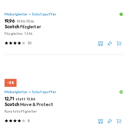
Möbelgleiter + Schutzpuffer
EUR
EUR
19,96
19,96
/
1Stk.
Scotch
Filzgleiter
Filzgleiter, 1 Stk.
55
−8%
Möbelgleiter + Schutzpuffer
EUR
EUR
12,71
statt
13,86
Scotch
Move & Protect
Kunststoffgleiter
8