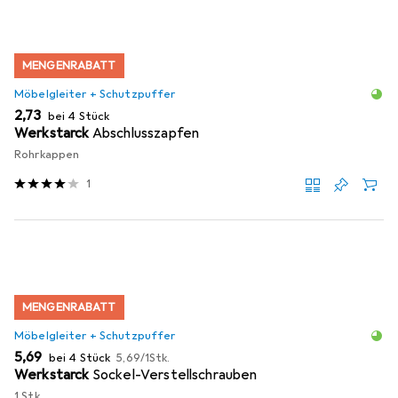
MENGENRABATT
Möbelgleiter + Schutzpuffer
EUR
2,73
bei 4 Stück
Werkstarck
Abschlusszapfen
Rohrkappen
1
MENGENRABATT
Möbelgleiter + Schutzpuffer
EUR
EUR
5,69
bei 4 Stück
5,69
/
1Stk.
Werkstarck
Sockel-Verstellschrauben
1 Stk.