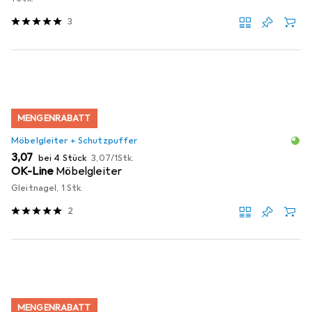
3
MENGENRABATT
Möbelgleiter + Schutzpuffer
EUR
EUR
3,07
bei 4 Stück
3,07
/
1Stk.
OK-Line
Möbelgleiter
Gleitnagel, 1 Stk.
2
MENGENRABATT