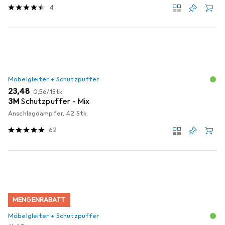
4
Möbelgleiter + Schutzpuffer
EUR
EUR
23,48
0,56
/
1Stk.
3M
Schutzpuffer - Mix
Anschlagdämpfer, 42 Stk.
62
MENGENRABATT
Möbelgleiter + Schutzpuffer