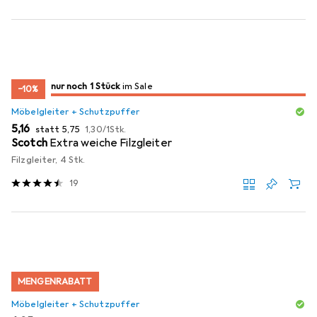
noch 1 Stück
nur noch 1 Stück
im Sale
im Sale
−10%
Möbelgleiter + Schutzpuffer
EUR
EUR
EUR
5,16
statt
5,75
1,30
/
1Stk.
Scotch
Extra weiche Filzgleiter
Filzgleiter, 4 Stk.
19
MENGENRABATT
Möbelgleiter + Schutzpuffer