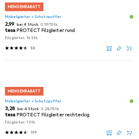
MENGENRABATT
Möbelgleiter + Schutzpuffer
EUR
EUR
2,99
bei 4 Stück
0,19
/
1Stk.
tesa
PROTECT Filzgleiter rund
Filzgleiter, 16 Stk.
88
MENGENRABATT
Möbelgleiter + Schutzpuffer
EUR
EUR
3,28
bei 4 Stück
3,28
/
1Stk.
tesa
PROTECT Filzgleiter rechteckig
Filzgleiter, 1 Stk.
199