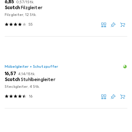
EUR
EUR
6,85
0,57
/
1Stk.
Scotch
Filzgleiter
Filzgleiter, 12 Stk.
55
Möbelgleiter + Schutzpuffer
EUR
EUR
16,57
4,14
/
1Stk.
Scotch
Stuhlbeingleiter
Steckgleiter, 4 Stk.
16