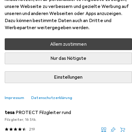
Zubehör für Vicco Unterschrank
unsere Webseite zu verbessern und gezielte Werbung auf
R-Line
unseren und anderen Webseiten oder Apps anzuzeigen.
Dazu können bestimmte Daten auch an Dritte und
Werbepartner weitergegeben werden.
Hier findest du passendes Zubehör zum Produkt Vicco
Unterschrank R-Line aus der Kategorie Möbelgleiter +
Schutzpuffer.
Allem zustimmen
Relevanz
Nur das Nötigste
Produktliste
Einstellungen
MENGENRABATT
Impressum
Datenschutzerklärung
Möbelgleiter + Schutzpuffer
EUR
EUR
4,17
bei 4 Stück
0,26
/
1Stk.
tesa
PROTECT Filzgleiter rund
Filzgleiter, 16 Stk.
219