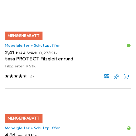
MENGENRABATT
Möbelgleiter + Schutzpuffer
EUR
EUR
2,41
bei 4 Stück
0,27
/
1Stk.
tesa
PROTECT Filzgleiter rund
Filzgleiter, 9 Stk.
27
MENGENRABATT
Möbelgleiter + Schutzpuffer
EUR
4,06
bei 4 Stück