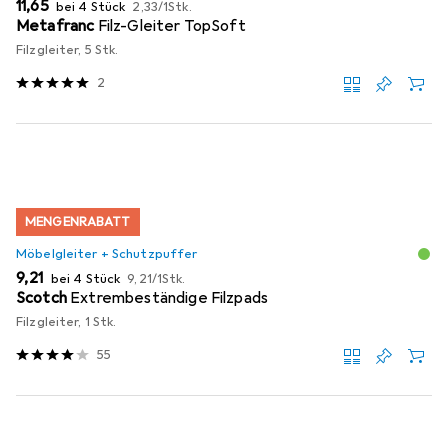
EUR
EUR
11,65
bei 4 Stück
2,33
/
1Stk.
Metafranc
Filz-Gleiter TopSoft
Filzgleiter, 5 Stk.
2
MENGENRABATT
Möbelgleiter + Schutzpuffer
EUR
EUR
9,21
bei 4 Stück
9,21
/
1Stk.
Scotch
Extrembeständige Filzpads
Filzgleiter, 1 Stk.
55