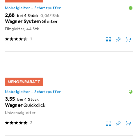
Möbelgleiter + Schutzpuffer
EUR
EUR
2,88
bei 4 Stück
0,06
/
1Stk.
Wagner System
Gleiter
Filzgleiter, 44 Stk.
3
MENGENRABATT
Möbelgleiter + Schutzpuffer
EUR
3,55
bei 4 Stück
Wagner
Quickclick
Universalgleiter
2