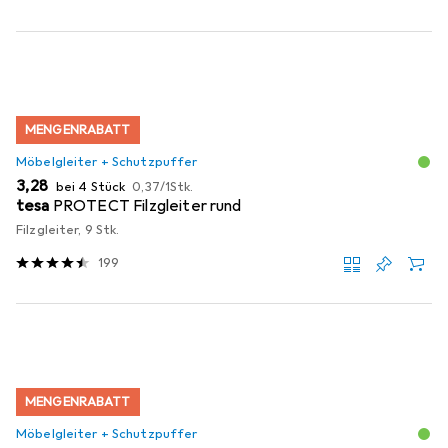
MENGENRABATT
Möbelgleiter + Schutzpuffer
EUR
EUR
3,28
bei 4 Stück
0,37
/
1Stk.
tesa
PROTECT Filzgleiter rund
Filzgleiter, 9 Stk.
199
MENGENRABATT
Möbelgleiter + Schutzpuffer