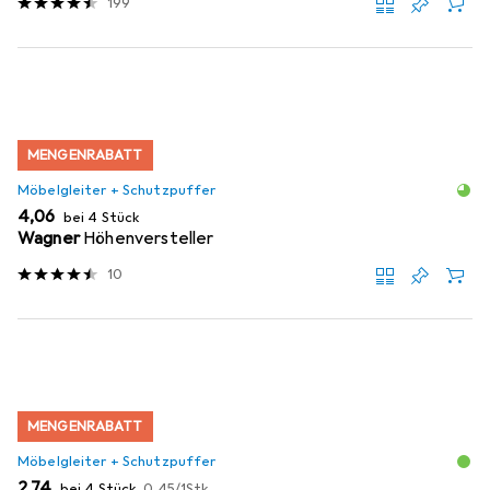
199
MENGENRABATT
Möbelgleiter + Schutzpuffer
EUR
4,06
bei 4 Stück
Wagner
Höhenversteller
10
MENGENRABATT
Möbelgleiter + Schutzpuffer
EUR
EUR
2,74
bei 4 Stück
0,45
/
1Stk.