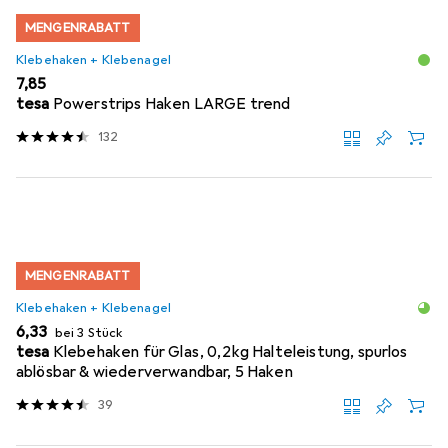
MENGENRABATT
Klebehaken + Klebenagel
EUR
7,85
tesa
Powerstrips Haken LARGE trend
132
MENGENRABATT
Klebehaken + Klebenagel
EUR
6,33
bei 3 Stück
tesa
Klebehaken für Glas, 0,2kg Halteleistung, spurlos
ablösbar & wiederverwandbar, 5 Haken
39