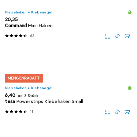
Klebehaken + Klebenagel
EUR
20,35
Command
Mini-Haken
63
MENGENRABATT
Klebehaken + Klebenagel
EUR
6,40
bei 3 Stück
tesa
Powerstrips Klebehaken Small
11