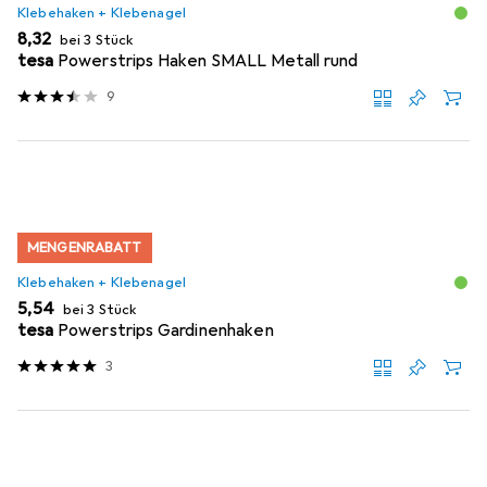
Klebehaken + Klebenagel
EUR
8,32
bei 3 Stück
tesa
Powerstrips Haken SMALL Metall rund
9
MENGENRABATT
Klebehaken + Klebenagel
EUR
5,54
bei 3 Stück
tesa
Powerstrips Gardinenhaken
3