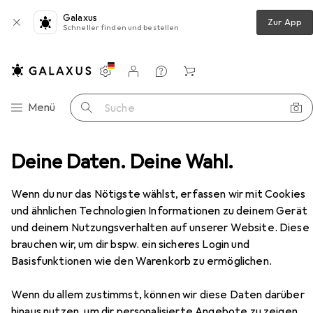
Galaxus
Zur App
Schneller finden und bestellen
Einstellungen
Kundenkonto
Vergleichslisten
Merklisten
Warenkorb
Navigation nach Kategorien
Menü
Suche
ddekoration
Deine Daten. Deine Wahl.
Bilderrahmen
Victoria Clip 60x80cm
Zubehör
Wenn du nur das Nötigste wählst, erfassen wir mit Cookies
und ähnlichen Technologien Informationen zu deinem Gerät
EUR
32,90
und deinem Nutzungsverhalten auf unserer Website. Diese
Victoria
Clip 60x80cm
brauchen wir, um dir bspw. ein sicheres Login und
60 x 80 cm
Basisfunktionen wie den Warenkorb zu ermöglichen.
Wenn du allem zustimmst, können wir diese Daten darüber
hinaus nutzen, um dir personalisierte Angebote zu zeigen,