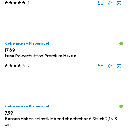
1
Klebehaken + Klebenagel
EUR
17,89
tesa
Powerbutton Premium Haken
5
Klebehaken + Klebenagel
EUR
7,99
Benson
Haken selbstklebend abnehmbar 6 Stück 2,1 x 3
cm