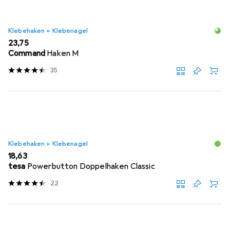
Klebehaken + Klebenagel
EUR
23,75
Command
Haken M
35
Klebehaken + Klebenagel
EUR
18,63
tesa
Powerbutton Doppelhaken Classic
22