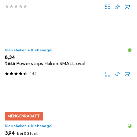
Klebehaken + Klebenagel
EUR
8,34
tesa
Powerstrips Haken SMALL oval
142
MENGENRABATT
Klebehaken + Klebenagel
EUR
3,94
bei 3 Stück