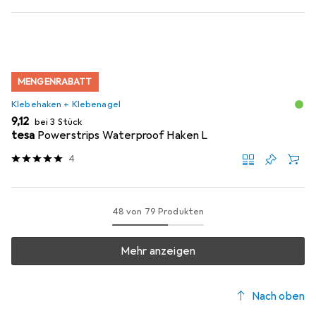
MENGENRABATT
Klebehaken + Klebenagel
EUR
9,12
bei 3 Stück
tesa
Powerstrips Waterproof Haken L
4
48 von 79 Produkten
Mehr anzeigen
Nach oben