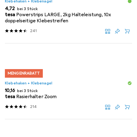
Klebehaken + Klebenagel
EUR
4,72
bei 3 Stück
tesa
Powerstrips LARGE, 2kg Halteleistung, 10x
doppelseitige Klebestreifen
241
MENGENRABATT
Klebehaken + Klebenagel
EUR
10,16
bei 3 Stück
tesa
Rasierhalter Zoom
214