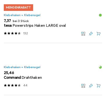
MENGENRABATT
Klebehaken + Klebenagel
EUR
7,37
bei 3 Stück
tesa
Powerstrips Haken LARGE oval
132
Klebehaken + Klebenagel
EUR
25,46
Command
Drahthaken
44