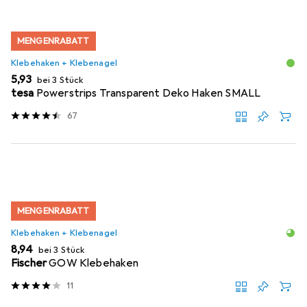
MENGENRABATT
Klebehaken + Klebenagel
EUR
5,93
bei 3 Stück
tesa
Powerstrips Transparent Deko Haken SMALL
67
MENGENRABATT
Klebehaken + Klebenagel
EUR
8,94
bei 3 Stück
Fischer
GOW Klebehaken
11