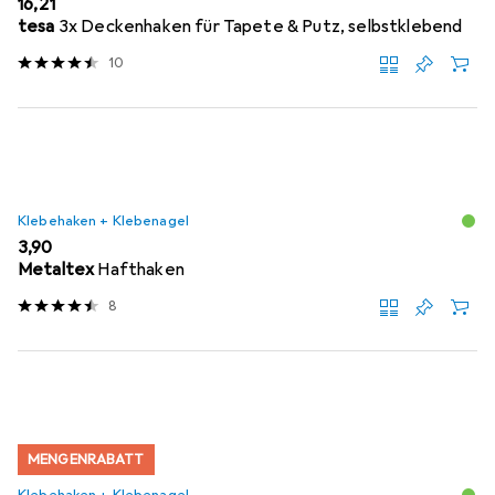
EUR
16,21
tesa
3x Deckenhaken für Tapete & Putz, selbstklebend
10
Klebehaken + Klebenagel
EUR
3,90
Metaltex
Hafthaken
8
MENGENRABATT
Klebehaken + Klebenagel