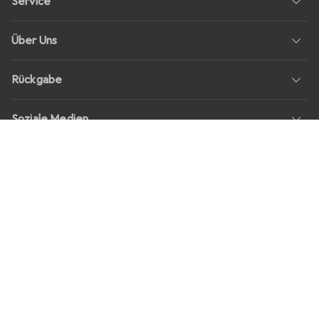
Service
Über Uns
Rückgabe
Soziale Medien
Stellenangebote
Preise
Alle Preise in EUR inkl. MwSt., zzgl.
Versandkosten
bei Bestellungen
unter
30,–
Shop Version
master-20260807-2039-31207921115-1
Unsere Onlineshops
digitec.ch
galaxus.ch
galaxus.at
galaxus.fr
galaxus.it
galaxus.nl
galaxus.be