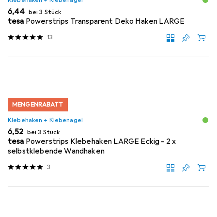
EUR
6,44
bei 3 Stück
tesa
Powerstrips Transparent Deko Haken LARGE
13
MENGENRABATT
Klebehaken + Klebenagel
EUR
6,52
bei 3 Stück
tesa
Powerstrips Klebehaken LARGE Eckig - 2 x
selbstklebende Wandhaken
3