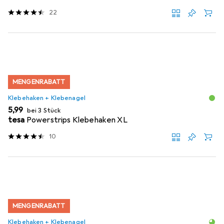
22
MENGENRABATT
Klebehaken + Klebenagel
EUR
5,99
bei 3 Stück
tesa
Powerstrips Klebehaken XL
10
MENGENRABATT
Klebehaken + Klebenagel