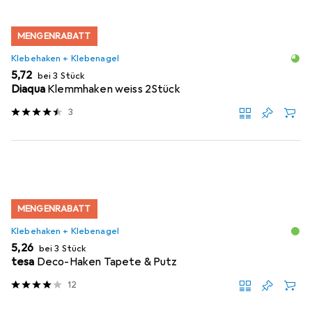
MENGENRABATT
Klebehaken + Klebenagel
EUR
5,72
bei 3 Stück
Diaqua
Klemmhaken weiss 2Stück
3
MENGENRABATT
Klebehaken + Klebenagel
EUR
5,26
bei 3 Stück
tesa
Deco-Haken Tapete & Putz
12