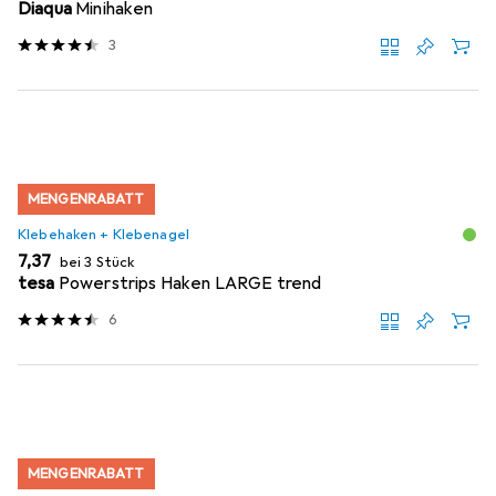
Diaqua
Minihaken
3
MENGENRABATT
Klebehaken + Klebenagel
EUR
7,37
bei 3 Stück
tesa
Powerstrips Haken LARGE trend
6
MENGENRABATT