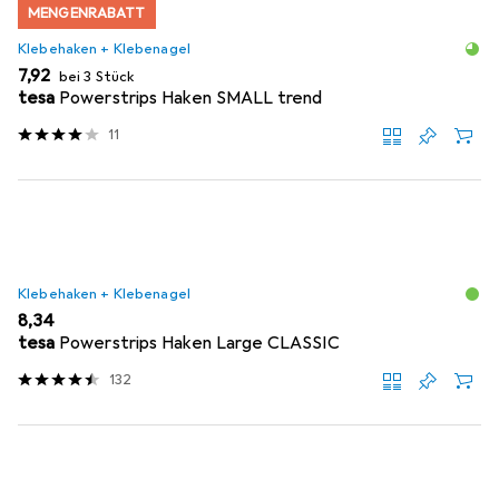
MENGENRABATT
Klebehaken + Klebenagel
EUR
7,92
bei 3 Stück
tesa
Powerstrips Haken SMALL trend
11
Klebehaken + Klebenagel
EUR
8,34
tesa
Powerstrips Haken Large CLASSIC
132