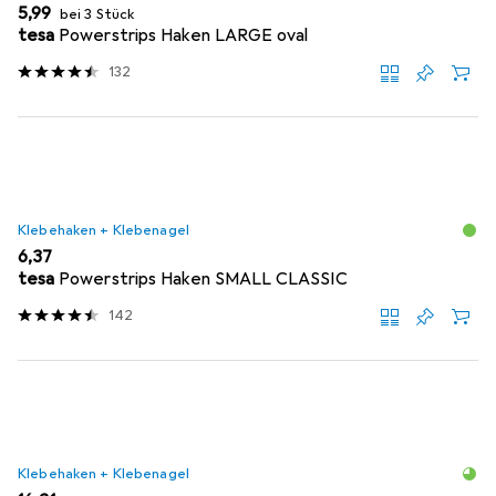
EUR
5,99
bei 3 Stück
tesa
Powerstrips Haken LARGE oval
132
Klebehaken + Klebenagel
EUR
6,37
tesa
Powerstrips Haken SMALL CLASSIC
142
Klebehaken + Klebenagel