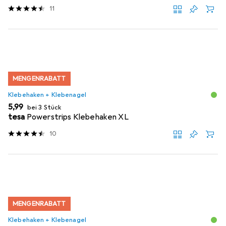
11
MENGENRABATT
Klebehaken + Klebenagel
EUR
5,99
bei 3 Stück
tesa
Powerstrips Klebehaken XL
10
MENGENRABATT
Klebehaken + Klebenagel