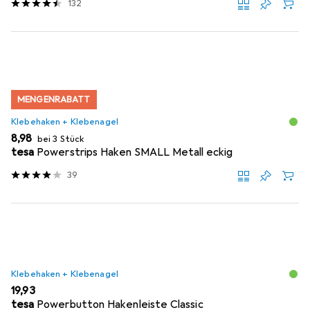
132
MENGENRABATT
Klebehaken + Klebenagel
EUR
8,98
bei 3 Stück
tesa
Powerstrips Haken SMALL Metall eckig
39
Klebehaken + Klebenagel
EUR
19,93
tesa
Powerbutton Hakenleiste Classic