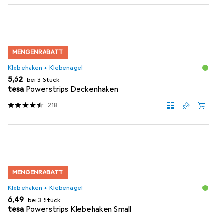
MENGENRABATT
Klebehaken + Klebenagel
EUR
5,62
bei 3 Stück
tesa
Powerstrips Deckenhaken
218
MENGENRABATT
Klebehaken + Klebenagel
EUR
6,49
bei 3 Stück
tesa
Powerstrips Klebehaken Small