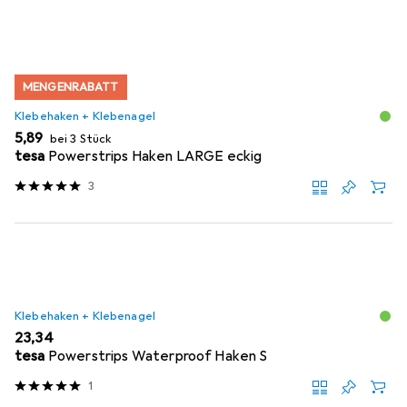
MENGENRABATT
Klebehaken + Klebenagel
EUR
5,89
bei 3 Stück
tesa
Powerstrips Haken LARGE eckig
3
Klebehaken + Klebenagel
EUR
23,34
tesa
Powerstrips Waterproof Haken S
1