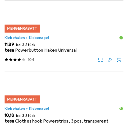
MENGENRABATT
Klebehaken + Klebenagel
EUR
11,89
bei 3 Stück
tesa
Powerbutton Haken Universal
104
MENGENRABATT
Klebehaken + Klebenagel
EUR
10,18
bei 3 Stück
tesa
Clothes hook Powerstrips, 3 pcs, transparent