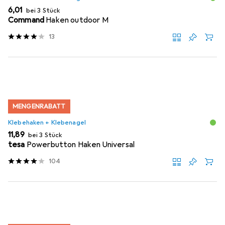
EUR
6,01
bei 3 Stück
Command
Haken outdoor M
13
MENGENRABATT
Klebehaken + Klebenagel
EUR
11,89
bei 3 Stück
tesa
Powerbutton Haken Universal
104