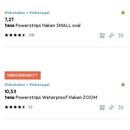
Klebehaken + Klebenagel
EUR
7,27
tesa
Powerstrips Haken SMALL oval
218
MENGENRABATT
Klebehaken + Klebenagel
EUR
10,53
tesa
Powerstrips Waterproof Haken ZOOM
53