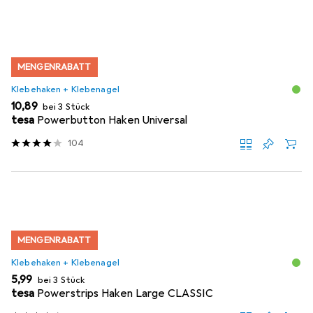
MENGENRABATT
Klebehaken + Klebenagel
EUR
10,89
bei 3 Stück
tesa
Powerbutton Haken Universal
104
MENGENRABATT
Klebehaken + Klebenagel
EUR
5,99
bei 3 Stück
tesa
Powerstrips Haken Large CLASSIC