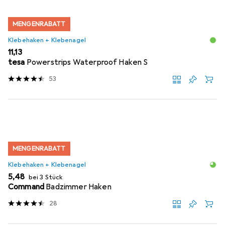
MENGENRABATT
Klebehaken + Klebenagel
EUR
11,13
tesa
Powerstrips Waterproof Haken S
53
MENGENRABATT
Klebehaken + Klebenagel
EUR
5,48
bei 3 Stück
Command
Badzimmer Haken
28