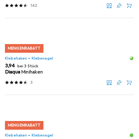
142
MENGENRABATT
Klebehaken + Klebenagel
EUR
3,94
bei 3 Stück
Diaqua
Minihaken
3
MENGENRABATT
Klebehaken + Klebenagel