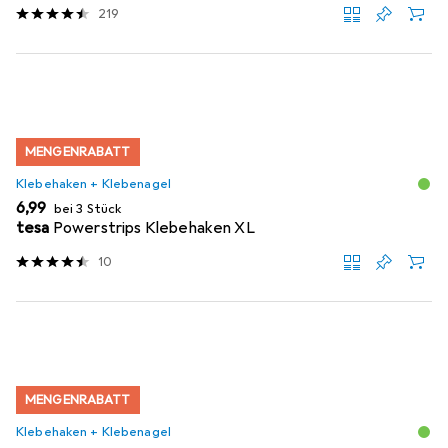
219
MENGENRABATT
Klebehaken + Klebenagel
EUR
6,99
bei 3 Stück
tesa
Powerstrips Klebehaken XL
10
MENGENRABATT
Klebehaken + Klebenagel