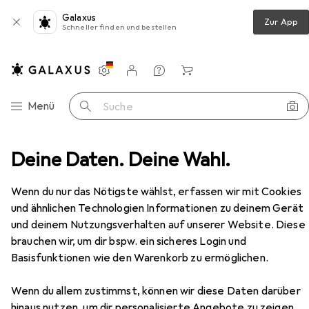
Galaxus
Zur App
Schneller finden und bestellen
Einstellungen
Kundenkonto
Vergleichslisten
Merklisten
Warenkorb
Navigation nach Kategorien
Menü
Suche
en
Deine Daten. Deine Wahl.
Victoria Photo frame Seoul 50x70, silver (1303331)
Zubehör
Wenn du nur das Nötigste wählst, erfassen wir mit Cookies
EUR
EUR
43,90
statt
46,90
und ähnlichen Technologien Informationen zu deinem Gerät
Victoria
Photo frame Seoul 50x70,
und deinem Nutzungsverhalten auf unserer Website. Diese
silver (1303331)
brauchen wir, um dir bspw. ein sicheres Login und
Basisfunktionen wie den Warenkorb zu ermöglichen.
Wenn du allem zustimmst, können wir diese Daten darüber
Zubehör für Victoria Photo
hinaus nutzen, um dir personalisierte Angebote zu zeigen,