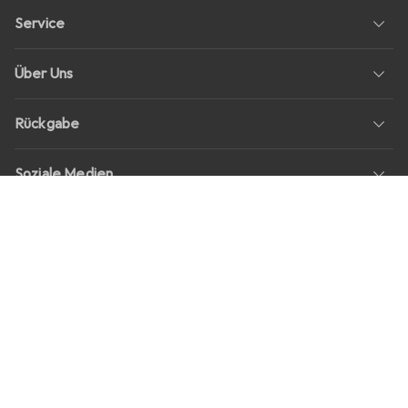
Service
Über Uns
Rückgabe
Soziale Medien
Stellenangebote
Preise
Alle Preise in EUR inkl. MwSt., zzgl.
Versandkosten
bei Bestellungen
unter
30,–
Shop Version
master-20260807-2039-31207921115-1
Unsere Onlineshops
digitec.ch
galaxus.ch
galaxus.at
galaxus.fr
galaxus.it