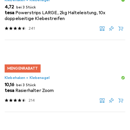
Klebehaken + Klebenagel
EUR
4,72
bei 3 Stück
tesa
Powerstrips LARGE, 2kg Halteleistung, 10x
doppelseitige Klebestreifen
241
MENGENRABATT
Klebehaken + Klebenagel
EUR
10,16
bei 3 Stück
tesa
Rasierhalter Zoom
214