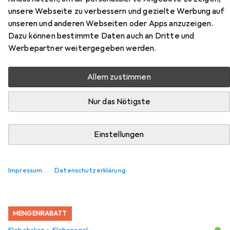
unsere Webseite zu verbessern und gezielte Werbung auf
frame Seoul 50x70, silver
unseren und anderen Webseiten oder Apps anzuzeigen.
(1303331)
Dazu können bestimmte Daten auch an Dritte und
Werbepartner weitergegeben werden.
Hier findest du passendes Zubehör zum Produkt Victoria
Photo frame Seoul 50x70, silver (1303331) aus der
Allem zustimmen
Kategorie Klebehaken + Klebenagel.
Nur das Nötigste
Beliebt
Klebehaken + Klebenagel
Nägel
Einstellungen
Relevanz
Produktliste
Impressum
Datenschutzerklärung
MENGENRABATT