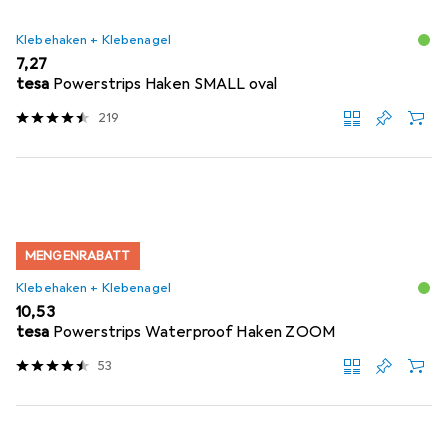
Klebehaken + Klebenagel
EUR
7,27
tesa
Powerstrips Haken SMALL oval
219
MENGENRABATT
Klebehaken + Klebenagel
EUR
10,53
tesa
Powerstrips Waterproof Haken ZOOM
53