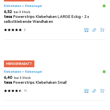
Klebehaken + Klebenagel
EUR
6,52
bei 3 Stück
tesa
Powerstrips Klebehaken LARGE Eckig - 2 x
selbstklebende Wandhaken
3
MENGENRABATT
Klebehaken + Klebenagel
EUR
6,40
bei 3 Stück
tesa
Powerstrips Klebehaken Small
11