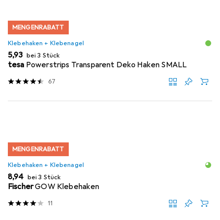
MENGENRABATT
Klebehaken + Klebenagel
EUR
5,93
bei 3 Stück
tesa
Powerstrips Transparent Deko Haken SMALL
67
MENGENRABATT
Klebehaken + Klebenagel
EUR
8,94
bei 3 Stück
Fischer
GOW Klebehaken
11