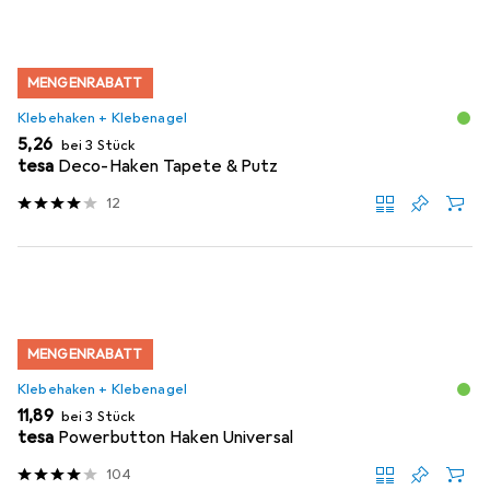
MENGENRABATT
Klebehaken + Klebenagel
EUR
5,26
bei 3 Stück
tesa
Deco-Haken Tapete & Putz
12
MENGENRABATT
Klebehaken + Klebenagel
EUR
11,89
bei 3 Stück
tesa
Powerbutton Haken Universal
104