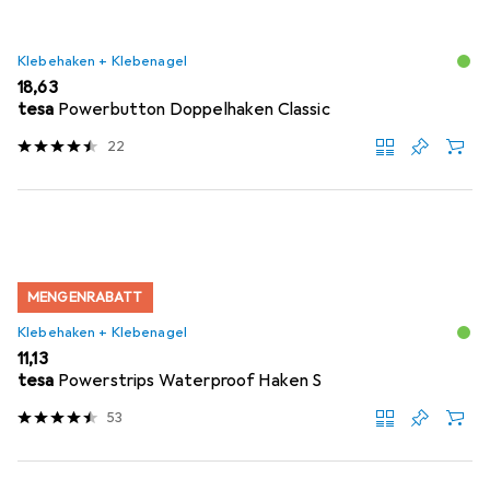
Klebehaken + Klebenagel
EUR
18,63
tesa
Powerbutton Doppelhaken Classic
22
MENGENRABATT
Klebehaken + Klebenagel
EUR
11,13
tesa
Powerstrips Waterproof Haken S
53