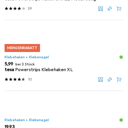
39
MENGENRABATT
Klebehaken + Klebenagel
EUR
5,99
bei 3 Stück
tesa
Powerstrips Klebehaken XL
10
Klebehaken + Klebenagel
EUR
19,93