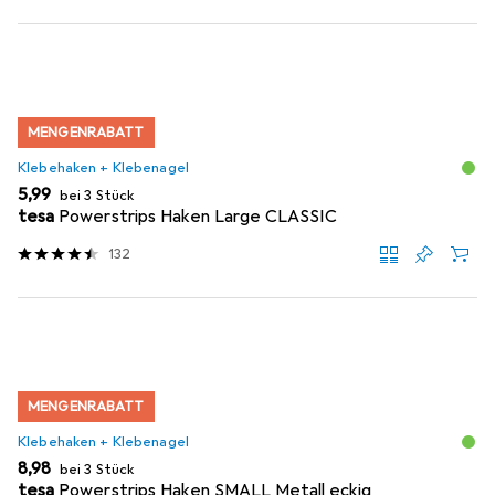
MENGENRABATT
Klebehaken + Klebenagel
EUR
5,99
bei 3 Stück
tesa
Powerstrips Haken Large CLASSIC
132
MENGENRABATT
Klebehaken + Klebenagel
EUR
8,98
bei 3 Stück
tesa
Powerstrips Haken SMALL Metall eckig