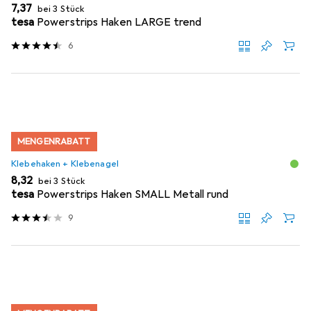
EUR
7,37
bei 3 Stück
tesa
Powerstrips Haken LARGE trend
6
MENGENRABATT
Klebehaken + Klebenagel
EUR
8,32
bei 3 Stück
tesa
Powerstrips Haken SMALL Metall rund
9