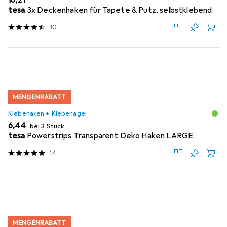
EUR
16,21
tesa
3x Deckenhaken für Tapete & Putz, selbstklebend
10
MENGENRABATT
Klebehaken + Klebenagel
EUR
6,44
bei 3 Stück
tesa
Powerstrips Transparent Deko Haken LARGE
14
MENGENRABATT