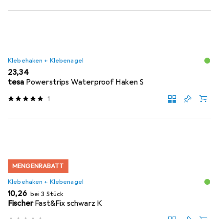
Klebehaken + Klebenagel
EUR
23,34
tesa
Powerstrips Waterproof Haken S
1
MENGENRABATT
Klebehaken + Klebenagel
EUR
10,26
bei 3 Stück
Fischer
Fast&Fix schwarz K