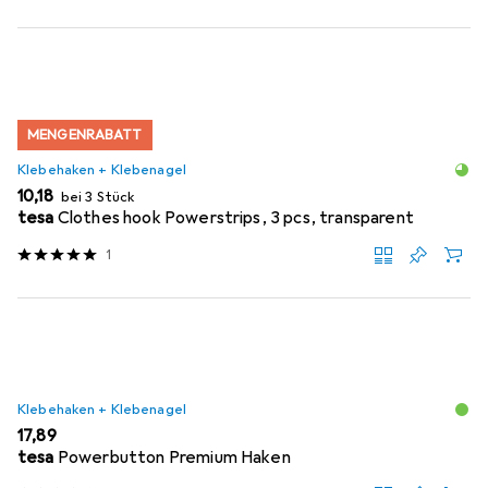
MENGENRABATT
Klebehaken + Klebenagel
EUR
10,18
bei 3 Stück
tesa
Clothes hook Powerstrips, 3 pcs, transparent
1
Klebehaken + Klebenagel
EUR
17,89
tesa
Powerbutton Premium Haken