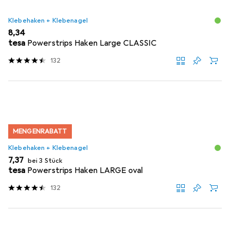
Klebehaken + Klebenagel
EUR
8,34
tesa
Powerstrips Haken Large CLASSIC
132
MENGENRABATT
Klebehaken + Klebenagel
EUR
7,37
bei 3 Stück
tesa
Powerstrips Haken LARGE oval
132