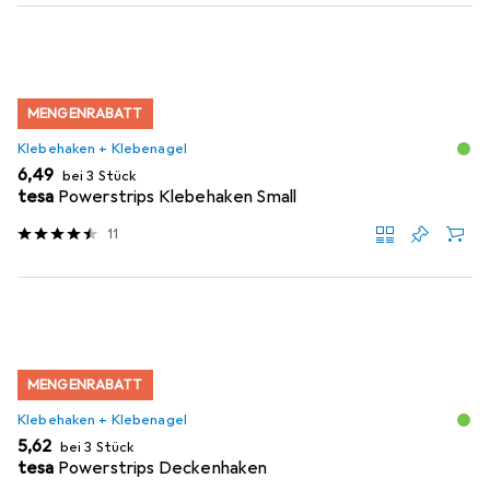
MENGENRABATT
Klebehaken + Klebenagel
EUR
6,49
bei 3 Stück
tesa
Powerstrips Klebehaken Small
11
MENGENRABATT
Klebehaken + Klebenagel
EUR
5,62
bei 3 Stück
tesa
Powerstrips Deckenhaken