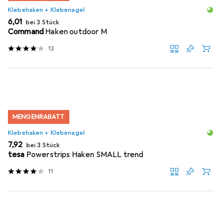
Klebehaken + Klebenagel
EUR
6,01
bei 3 Stück
Command
Haken outdoor M
13
MENGENRABATT
Klebehaken + Klebenagel
EUR
7,92
bei 3 Stück
tesa
Powerstrips Haken SMALL trend
11