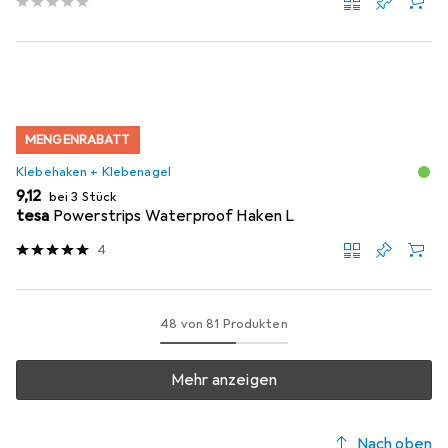
MENGENRABATT
Klebehaken + Klebenagel
EUR
9,12
bei 3 Stück
tesa
Powerstrips Waterproof Haken L
4
48 von 81 Produkten
Mehr anzeigen
Nach oben