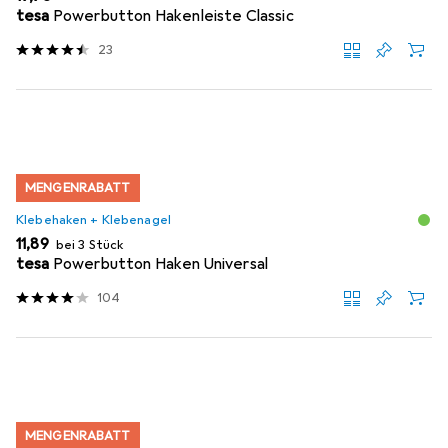
tesa
Powerbutton Hakenleiste Classic
23
MENGENRABATT
Klebehaken + Klebenagel
EUR
11,89
bei 3 Stück
tesa
Powerbutton Haken Universal
104
MENGENRABATT