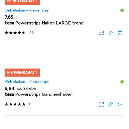
MENGENRABATT
Klebehaken + Klebenagel
EUR
7,85
tesa
Powerstrips Haken LARGE trend
132
MENGENRABATT
Klebehaken + Klebenagel
EUR
5,54
bei 3 Stück
tesa
Powerstrips Gardinenhaken
3