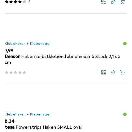
5
Klebehaken + Klebenagel
EUR
7,99
Benson
Haken selbstklebend abnehmbar 6 Stück 2,1 x 3
cm
Klebehaken + Klebenagel
EUR
8,34
tesa
Powerstrips Haken SMALL oval