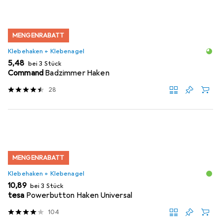
MENGENRABATT
Klebehaken + Klebenagel
EUR
5,48
bei 3 Stück
Command
Badzimmer Haken
28
MENGENRABATT
Klebehaken + Klebenagel
EUR
10,89
bei 3 Stück
tesa
Powerbutton Haken Universal
104