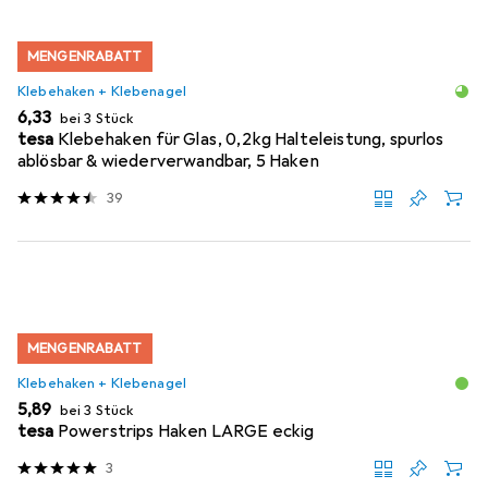
MENGENRABATT
Klebehaken + Klebenagel
EUR
6,33
bei 3 Stück
tesa
Klebehaken für Glas, 0,2kg Halteleistung, spurlos
ablösbar & wiederverwandbar, 5 Haken
39
MENGENRABATT
Klebehaken + Klebenagel
EUR
5,89
bei 3 Stück
tesa
Powerstrips Haken LARGE eckig
3