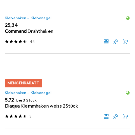
Klebehaken + Klebenagel
EUR
25,34
Command
Drahthaken
44
MENGENRABATT
Klebehaken + Klebenagel
EUR
5,72
bei 3 Stück
Diaqua
Klemmhaken weiss 2Stück
3