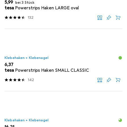
EUR
5,99
bei 3 Stück
tesa
Powerstrips Haken LARGE oval
132
Klebehaken + Klebenagel
EUR
6,37
tesa
Powerstrips Haken SMALL CLASSIC
142
Klebehaken + Klebenagel