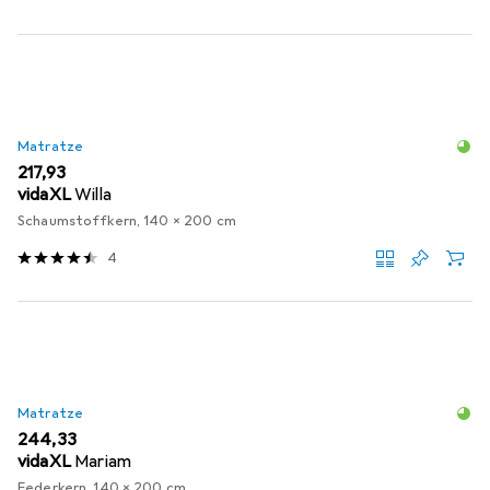
Matratze
EUR
217,93
vidaXL
Willa
Schaumstoffkern, 140 x 200 cm
4
Matratze
EUR
244,33
vidaXL
Mariam
Federkern, 140 x 200 cm