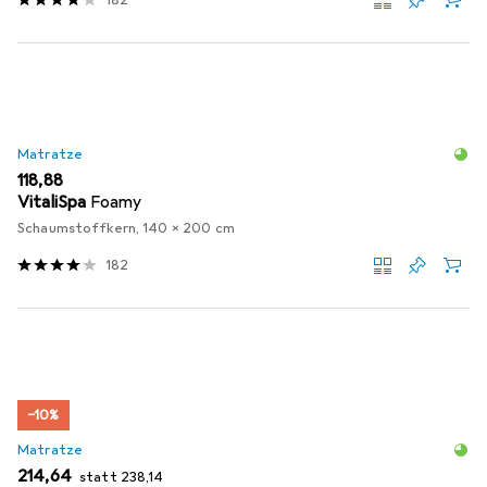
Matratze
EUR
118,88
VitaliSpa
Foamy
Schaumstoffkern, 140 x 200 cm
182
−10%
Matratze
EUR
EUR
214,64
statt
238,14