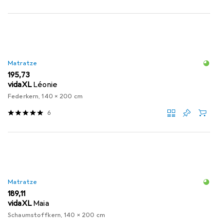
Matratze
EUR
195,73
vidaXL
Léonie
Federkern, 140 x 200 cm
6
Matratze
EUR
189,11
vidaXL
Maia
Schaumstoffkern, 140 x 200 cm