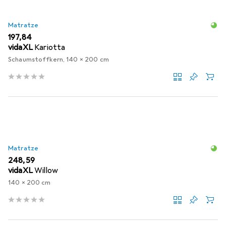
Matratze
EUR
197,84
vidaXL
Kariotta
Schaumstoffkern, 140 x 200 cm
Matratze
EUR
248,59
vidaXL
Willow
140 x 200 cm