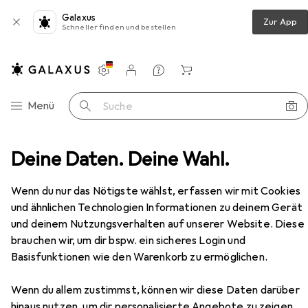
Galaxus
Zur App
Schneller finden und bestellen
Einstellungen
Kundenkonto
Vergleichslisten
Merklisten
Warenkorb
Navigation nach Kategorien
Menü
Suche
nen
Deine Daten. Deine Wahl.
Möbel
Schlafzimmer
Bett
vidaXL Zuri
Zubehör
EUR
141,99
Wenn du nur das Nötigste wählst, erfassen wir mit Cookies
vidaXL
Zuri
und ähnlichen Technologien Informationen zu deinem Gerät
140 x 200 cm
und deinem Nutzungsverhalten auf unserer Website. Diese
brauchen wir, um dir bspw. ein sicheres Login und
Basisfunktionen wie den Warenkorb zu ermöglichen.
Zubehör für vidaXL Zuri
Wenn du allem zustimmst, können wir diese Daten darüber
Hier findest du passendes Zubehör zum Produkt vidaXL
hinaus nutzen, um dir personalisierte Angebote zu zeigen,