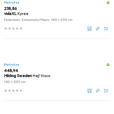
Matratze
EUR
238,86
vidaXL
Kyree
Federkern, Schaumstoffkern, 140 x 200 cm
Matratze
EUR
448,94
Hilding Sweden
Hej! Visco
140 x 200 cm