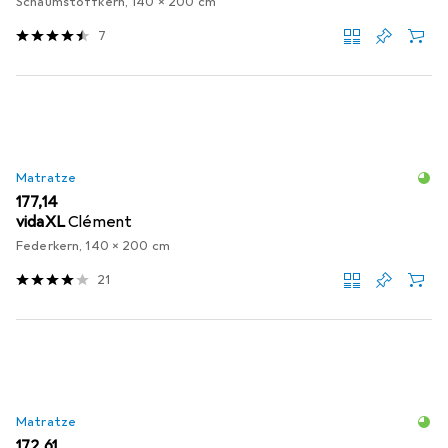
Schaumstoffkern, 140 x 200 cm
7
Matratze
EUR
177,14
vidaXL
Clément
Federkern, 140 x 200 cm
21
Matratze
EUR
172,61