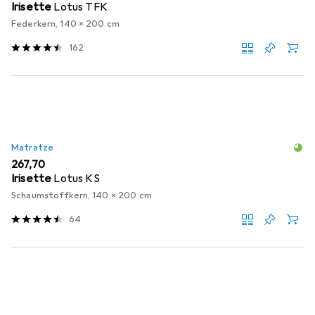
Irisette
Lotus TFK
Federkern, 140 x 200 cm
162
Matratze
EUR
267,70
Irisette
Lotus KS
Schaumstoffkern, 140 x 200 cm
64