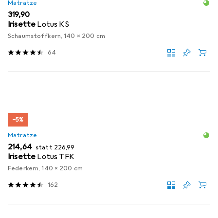
Matratze
EUR
319,90
Irisette
Lotus KS
Schaumstoffkern, 140 x 200 cm
64
−5%
Matratze
EUR
EUR
214,64
statt
226,99
Irisette
Lotus TFK
Federkern, 140 x 200 cm
162