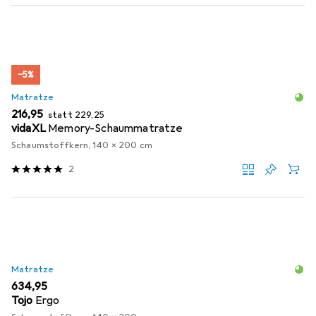
−5%
Matratze
EUR
EUR
216,95
statt
229,25
vidaXL
Memory-Schaummatratze
Schaumstoffkern, 140 x 200 cm
2
Matratze
EUR
634,95
Tojo
Ergo