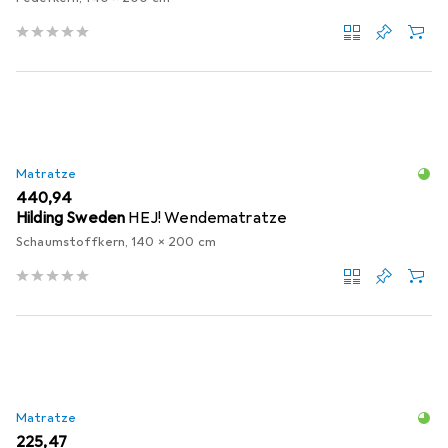
Matratze
EUR
440,94
Hilding Sweden
HEJ! Wendematratze
Schaumstoffkern, 140 x 200 cm
Matratze
EUR
225,47