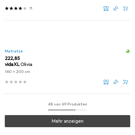
11
Matratze
EUR
222,85
vidaXL
Olivia
140 x 200 cm
48 von 69 Produkten
Mehr anzeigen