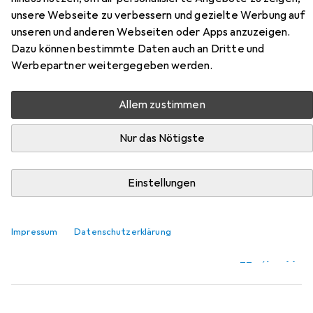
Zuri aus der Kategorie Matratze.
unsere Webseite zu verbessern und gezielte Werbung auf
unseren und anderen Webseiten oder Apps anzuzeigen.
Dazu können bestimmte Daten auch an Dritte und
Beliebt
VidaXL
Werbepartner weitergegeben werden.
Relevanz
Allem zustimmen
Produktliste
Nur das Nötigste
Einstellungen
Matratze
EUR
169,99
Bestschlaf
Visko Gästematratze
Impressum
Datenschutzerklärung
Schaumstoffkern, 140 x 200 cm
43