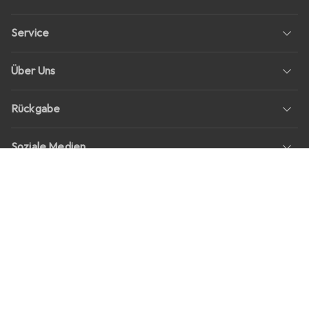
Service
Über Uns
Rückgabe
Soziale Medien
Stellenangebote
Preise
Alle Preise in EUR inkl. MwSt., zzgl.
Versandkosten
bei Bestellungen
unter
30,–
Shop Version
master-20260806-1621-31110367516-1
Unsere Onlineshops