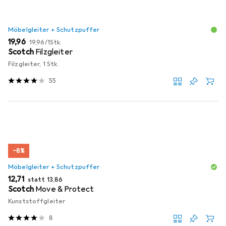
Möbelgleiter + Schutzpuffer
EUR
EUR
19,96
19,96
/
1Stk.
Scotch
Filzgleiter
Filzgleiter, 1 Stk.
55
−8%
Möbelgleiter + Schutzpuffer
EUR
EUR
12,71
statt
13,86
Scotch
Move & Protect
Kunststoffgleiter
8