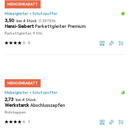
MENGENRABATT
Möbelgleiter + Schutzpuffer
EUR
EUR
3,50
bei 4 Stück
0,39
/
1Stk.
Hansi-Siebert
Parkettgleiter Premium
Parkettgleiter, 9 Stk.
5
MENGENRABATT
Möbelgleiter + Schutzpuffer
EUR
2,73
bei 4 Stück
Werkstarck
Abschlusszapfen
Rohrkappen
1