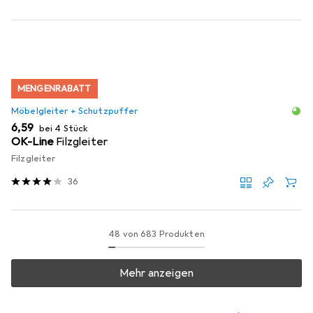
MENGENRABATT
Möbelgleiter + Schutzpuffer
EUR
6,59
bei 4 Stück
OK-Line
Filzgleiter
Filzgleiter
36
48 von 683 Produkten
Mehr anzeigen