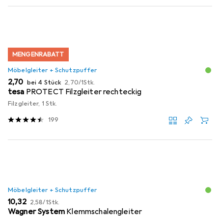
MENGENRABATT
Möbelgleiter + Schutzpuffer
EUR
EUR
2,70
bei 4 Stück
2,70
/
1Stk.
tesa
PROTECT Filzgleiter rechteckig
Filzgleiter, 1 Stk.
199
Möbelgleiter + Schutzpuffer
EUR
EUR
10,32
2,58
/
1Stk.
Wagner System
Klemmschalengleiter