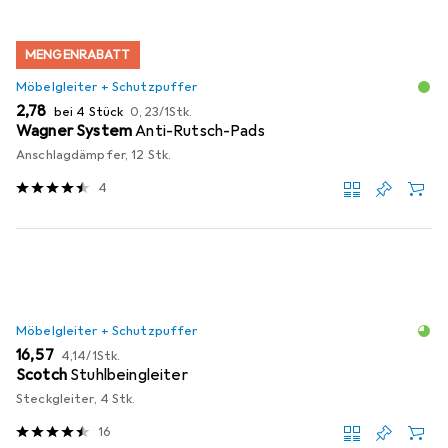
MENGENRABATT
Möbelgleiter + Schutzpuffer
EUR
EUR
2,78
bei 4 Stück
0,23
/
1Stk.
Wagner System
Anti-Rutsch-Pads
Anschlagdämpfer, 12 Stk.
4
Möbelgleiter + Schutzpuffer
EUR
EUR
16,57
4,14
/
1Stk.
Scotch
Stuhlbeingleiter
Steckgleiter, 4 Stk.
16