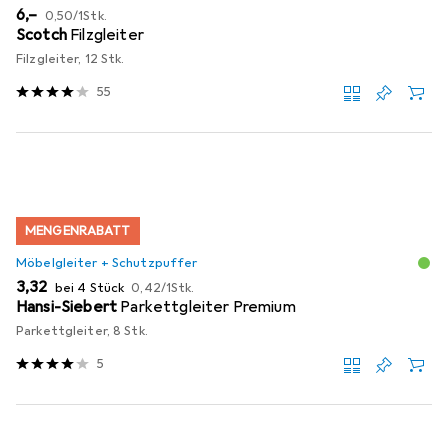
EUR
EUR
6,–
0,50
/
1Stk.
Scotch
Filzgleiter
Filzgleiter, 12 Stk.
55
MENGENRABATT
Möbelgleiter + Schutzpuffer
EUR
EUR
3,32
bei 4 Stück
0,42
/
1Stk.
Hansi-Siebert
Parkettgleiter Premium
Parkettgleiter, 8 Stk.
5