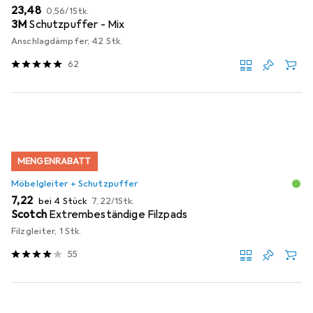
EUR
EUR
23,48
0,56
/
1Stk.
3M
Schutzpuffer - Mix
Anschlagdämpfer, 42 Stk.
62
MENGENRABATT
Möbelgleiter + Schutzpuffer
EUR
EUR
7,22
bei 4 Stück
7,22
/
1Stk.
Scotch
Extrembeständige Filzpads
Filzgleiter, 1 Stk.
55