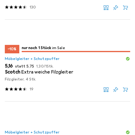
130
noch 1 Stück
nur noch 1 Stück
im Sale
im Sale
−10%
Möbelgleiter + Schutzpuffer
EUR
EUR
EUR
5,16
statt
5,75
1,30
/
1Stk.
Scotch
Extra weiche Filzgleiter
Filzgleiter, 4 Stk.
19
Möbelgleiter + Schutzpuffer