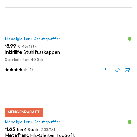
Möbelgleiter + Schutzpuffer
EUR
EUR
18,99
0,48
/
1Stk.
Intirilife
Stuhlfusskappen
Steckgleiter, 40 Stk.
17
MENGENRABATT
Möbelgleiter + Schutzpuffer
EUR
EUR
11,65
bei 4 Stück
2,33
/
1Stk.
Metafranc
Filz-Gleiter TopSoft