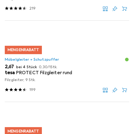
219
MENGENRABATT
Möbelgleiter + Schutzpuffer
EUR
EUR
2,67
bei 4 Stück
0,30
/
1Stk.
tesa
PROTECT Filzgleiter rund
Filzgleiter, 9 Stk.
199
MENGENRABATT