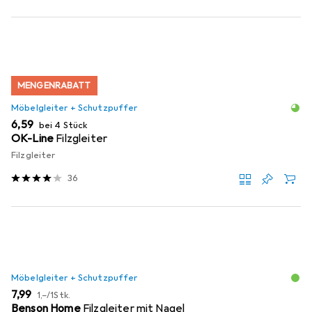
MENGENRABATT
Möbelgleiter + Schutzpuffer
EUR
6,59
bei 4 Stück
OK-Line
Filzgleiter
Filzgleiter
36
Möbelgleiter + Schutzpuffer
EUR
EUR
7,99
1,–
/
1Stk.
Benson Home
Filzgleiter mit Nagel