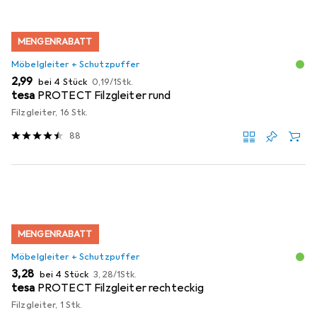
MENGENRABATT
Möbelgleiter + Schutzpuffer
EUR
EUR
2,99
bei 4 Stück
0,19
/
1Stk.
tesa
PROTECT Filzgleiter rund
Filzgleiter, 16 Stk.
88
MENGENRABATT
Möbelgleiter + Schutzpuffer
EUR
EUR
3,28
bei 4 Stück
3,28
/
1Stk.
tesa
PROTECT Filzgleiter rechteckig
Filzgleiter, 1 Stk.