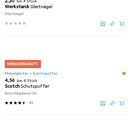
EUR
2,20
bei 4 Stück
Werkstarck
Gleitnägel
Gleitnagel
MENGENRABATT
Möbelgleiter + Schutzpuffer
EUR
4,56
bei 4 Stück
Scotch
Schutzpuffer
Anschlagdämpfer
45