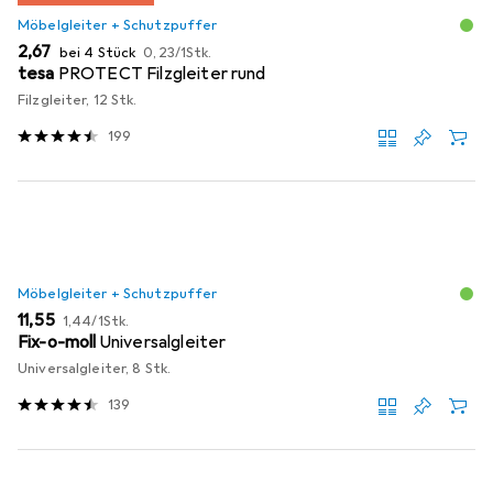
Möbelgleiter + Schutzpuffer
EUR
EUR
2,67
bei 4 Stück
0,23
/
1Stk.
tesa
PROTECT Filzgleiter rund
Filzgleiter, 12 Stk.
199
Möbelgleiter + Schutzpuffer
EUR
EUR
11,55
1,44
/
1Stk.
Fix-o-moll
Universalgleiter
Universalgleiter, 8 Stk.
139