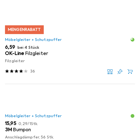
MENGENRABATT
Möbelgleiter + Schutzpuffer
EUR
6,59
bei 4 Stück
OK-Line
Filzgleiter
Filzgleiter
36
Möbelgleiter + Schutzpuffer
EUR
EUR
15,95
0,29
/
1Stk.
3M
Bumpon
Anschlagdämpfer, 56 Stk.