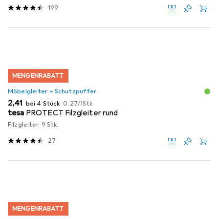
199
MENGENRABATT
Möbelgleiter + Schutzpuffer
EUR
EUR
2,41
bei 4 Stück
0,27
/
1Stk.
tesa
PROTECT Filzgleiter rund
Filzgleiter, 9 Stk.
27
MENGENRABATT