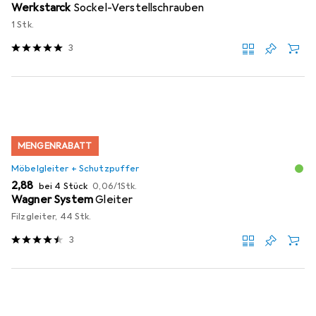
Werkstarck
Sockel-Verstellschrauben
1 Stk.
3
MENGENRABATT
Möbelgleiter + Schutzpuffer
EUR
EUR
2,88
bei 4 Stück
0,06
/
1Stk.
Wagner System
Gleiter
Filzgleiter, 44 Stk.
3