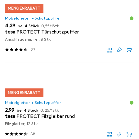
MENGENRABATT
Möbelgleiter + Schutzpuffer
EUR
EUR
4,39
bei 4 Stück
0,55
/
1Stk.
tesa
PROTECT Türschutzpuffer
Anschlagdämpfer, 8 Stk.
97
MENGENRABATT
Möbelgleiter + Schutzpuffer
EUR
EUR
2,99
bei 4 Stück
0,25
/
1Stk.
tesa
PROTECT Filzgleiter rund
Filzgleiter, 12 Stk.
88