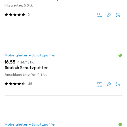
Filzgleiter, 5 Stk.
2
Möbelgleiter + Schutzpuffer
EUR
EUR
16,55
4,14
/
1Stk.
Scotch
Schutzpuffer
Anschlagdämpfer, 4 Stk.
45
Möbelgleiter + Schutzpuffer