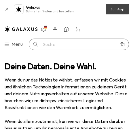
Galaxus
Zur App
Schneller finden und bestellen
Einstellungen
Kundenkonto
Vergleichslisten
Merklisten
Warenkorb
Navigation nach Kategorien
Menü
Suche
Deine Daten. Deine Wahl.
Möbel
Wohnzimmer
Regal
vidaXL Graham
Zubehör
Wenn du nur das Nötigste wählst, erfassen wir mit Cookies
und ähnlichen Technologien Informationen zu deinem Gerät
EUR
93,63
vidaXL
Graham
und deinem Nutzungsverhalten auf unserer Website. Diese
102 x 32 x 108 cm
brauchen wir, um dir bspw. ein sicheres Login und
Basisfunktionen wie den Warenkorb zu ermöglichen.
Wenn du allem zustimmst, können wir diese Daten darüber
hinaus nutzen, um dir personalisierte Angebote zu zeigen,