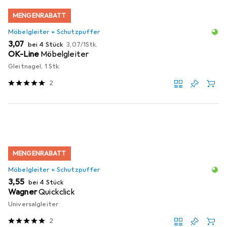
MENGENRABATT
Möbelgleiter + Schutzpuffer
EUR
EUR
3,07
bei 4 Stück
3,07
/
1Stk.
OK-Line
Möbelgleiter
Gleitnagel, 1 Stk.
2
MENGENRABATT
Möbelgleiter + Schutzpuffer
EUR
3,55
bei 4 Stück
Wagner
Quickclick
Universalgleiter
2