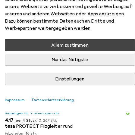
Zubehör für vidaXL Graham
unsere Webseite zu verbessern und gezielte Werbung auf
unseren und anderen Webseiten oder Apps anzuzeigen.
Hier findest du passendes Zubehör zum Produkt vidaXL
Dazu können bestimmte Daten auch an Dritte und
Graham aus der Kategorie Möbelgleiter + Schutzpuffer.
Werbepartner weitergegeben werden.
Allem zustimmen
Beliebt
VidaXL
Nur das Nötigste
Relevanz
Produktliste
Einstellungen
Impressum
Datenschutzerklärung
MENGENRABATT
Möbelgleiter + Schutzpuffer
EUR
EUR
4,17
bei 4 Stück
0,26
/
1Stk.
tesa
PROTECT Filzgleiter rund
Filzgleiter, 16 Stk.