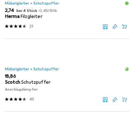
Möbelgleiter + Schutzpuffer
EUR
EUR
2,74
bei 4 Stück
0,45
/
1Stk.
Herma
Filzgleiter
21
Möbelgleiter + Schutzpuffer
EUR
18,86
Scotch
Schutzpuffer
Anschlagdämpfer
45