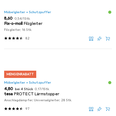
Möbelgleiter + Schutzpuffer
EUR
EUR
8,60
0,54
/
1Stk.
Fix-o-moll
Filzgleiter
Filzgleiter, 16 Stk.
82
MENGENRABATT
Möbelgleiter + Schutzpuffer
EUR
EUR
4,80
bei 4 Stück
0,17
/
1Stk.
tesa
PROTECT Lärmstopper
Anschlagdämpfer, Universalgleiter, 28 Stk.
97