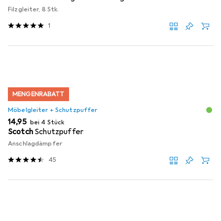
Filzgleiter, 8 Stk.
1
MENGENRABATT
Möbelgleiter + Schutzpuffer
EUR
14,95
bei 4 Stück
Scotch
Schutzpuffer
Anschlagdämpfer
45