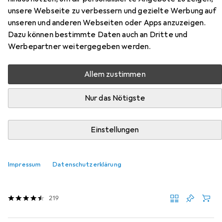
Zubehör für vidaXL Nahmendorf
unsere Webseite zu verbessern und gezielte Werbung auf
unseren und anderen Webseiten oder Apps anzuzeigen.
Hier findest du passendes Zubehör zum Produkt vidaXL
Dazu können bestimmte Daten auch an Dritte und
Nahmendorf aus der Kategorie Möbelgleiter +
Werbepartner weitergegeben werden.
Schutzpuffer.
Relevanz
Allem zustimmen
Produktliste
Nur das Nötigste
Einstellungen
MENGENRABATT
Möbelgleiter + Schutzpuffer
EUR
EUR
4,17
bei 4 Stück
0,26
/
1Stk.
Impressum
Datenschutzerklärung
tesa
PROTECT Filzgleiter rund
Filzgleiter, 16 Stk.
219