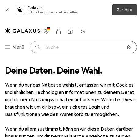
Galaxus
Zur App
Schneller finden und bestellen
Einstellungen
Kundenkonto
Vergleichslisten
Merklisten
Warenkorb
Navigation nach Kategorien
Menü
Suche
Schlafzimmer
Deine Daten. Deine Wahl.
Schminktisch
vidaXL Nahmendorf
Zubehör
Wenn du nur das Nötigste wählst, erfassen wir mit Cookies
EUR
175,24
und ähnlichen Technologien Informationen zu deinem Gerät
vidaXL
Nahmendorf
und deinem Nutzungsverhalten auf unserer Website. Diese
100 x 40 x 120 cm
brauchen wir, um dir bspw. ein sicheres Login und
Basisfunktionen wie den Warenkorb zu ermöglichen.
Wenn du allem zustimmst, können wir diese Daten darüber
hinaus nutzen, um dir personalisierte Angebote zu zeigen,