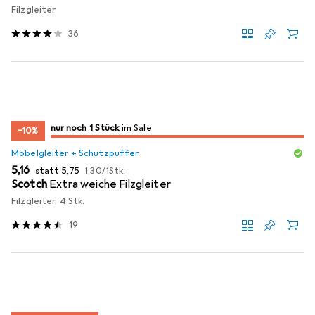
Filzgleiter
36
noch 1 Stück
nur noch 1 Stück
im Sale
im Sale
−10%
Möbelgleiter + Schutzpuffer
EUR
EUR
EUR
5,16
statt
5,75
1,30
/
1Stk.
Scotch
Extra weiche Filzgleiter
Filzgleiter, 4 Stk.
19