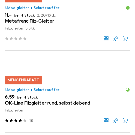
Möbelgleiter + Schutzpuffer
EUR
EUR
11,–
bei 4 Stück
2,20
/
1Stk.
Metafranc
Filz-Gleiter
Filzgleiter, 5 Stk.
MENGENRABATT
Möbelgleiter + Schutzpuffer
EUR
6,59
bei 4 Stück
OK-Line
Filzgleiter rund, selbstklebend
Filzgleiter
18