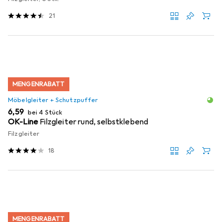
21
MENGENRABATT
Möbelgleiter + Schutzpuffer
EUR
6,59
bei 4 Stück
OK-Line
Filzgleiter rund, selbstklebend
Filzgleiter
18
MENGENRABATT