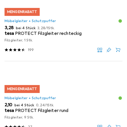
MENGENRABATT
Möbelgleiter + Schutzpuffer
EUR
EUR
3,28
bei 4 Stück
3,28
/
1Stk.
tesa
PROTECT Filzgleiter rechteckig
Filzgleiter, 1 Stk.
199
MENGENRABATT
Möbelgleiter + Schutzpuffer
EUR
EUR
2,10
bei 4 Stück
0,24
/
1Stk.
tesa
PROTECT Filzgleiter rund
Filzgleiter, 9 Stk.
27