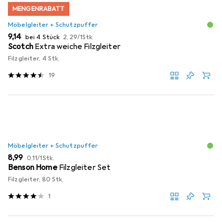
MENGENRABATT
Möbelgleiter + Schutzpuffer
EUR
EUR
9,14
bei 4 Stück
2,29
/
1Stk.
Scotch
Extra weiche Filzgleiter
Filzgleiter, 4 Stk.
19
Möbelgleiter + Schutzpuffer
EUR
EUR
8,99
0,11
/
1Stk.
Benson Home
Filzgleiter Set
Filzgleiter, 80 Stk.
1