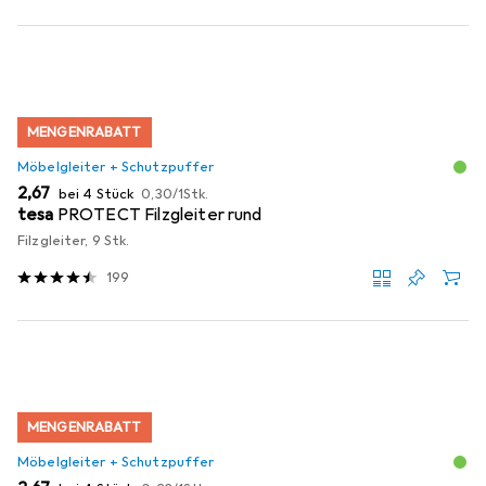
MENGENRABATT
Möbelgleiter + Schutzpuffer
EUR
EUR
2,67
bei 4 Stück
0,30
/
1Stk.
tesa
PROTECT Filzgleiter rund
Filzgleiter, 9 Stk.
199
MENGENRABATT
Möbelgleiter + Schutzpuffer
EUR