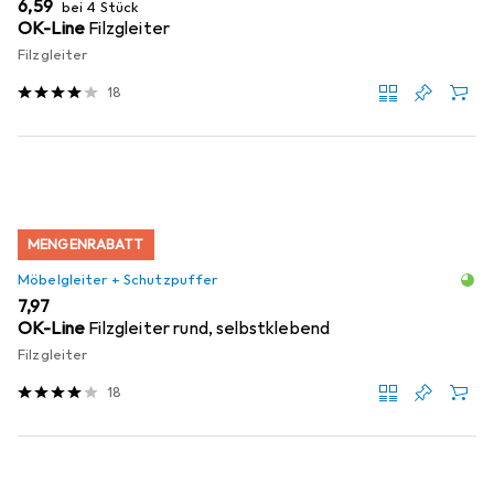
EUR
6,59
bei 4 Stück
OK-Line
Filzgleiter
Filzgleiter
18
MENGENRABATT
Möbelgleiter + Schutzpuffer
EUR
7,97
OK-Line
Filzgleiter rund, selbstklebend
Filzgleiter
18