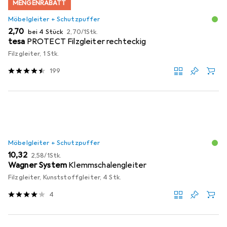
MENGENRABATT
Möbelgleiter + Schutzpuffer
EUR
EUR
2,70
bei 4 Stück
2,70
/
1Stk.
tesa
PROTECT Filzgleiter rechteckig
Filzgleiter, 1 Stk.
199
Möbelgleiter + Schutzpuffer
EUR
EUR
10,32
2,58
/
1Stk.
Wagner System
Klemmschalengleiter
Filzgleiter, Kunststoffgleiter, 4 Stk.
4