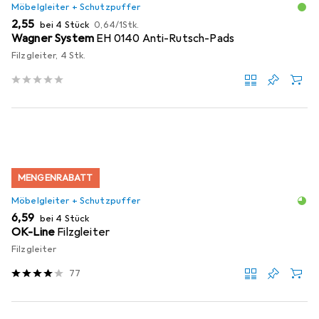
Möbelgleiter + Schutzpuffer
EUR
EUR
2,55
bei 4 Stück
0,64
/
1Stk.
Wagner System
EH 0140 Anti-Rutsch-Pads
Filzgleiter, 4 Stk.
MENGENRABATT
Möbelgleiter + Schutzpuffer
EUR
6,59
bei 4 Stück
OK-Line
Filzgleiter
Filzgleiter
77