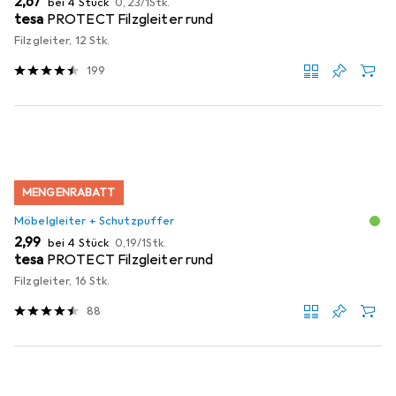
EUR
2,67
bei 4 Stück
0,23
/
1Stk.
tesa
PROTECT Filzgleiter rund
Filzgleiter, 12 Stk.
199
MENGENRABATT
Möbelgleiter + Schutzpuffer
EUR
EUR
2,99
bei 4 Stück
0,19
/
1Stk.
tesa
PROTECT Filzgleiter rund
Filzgleiter, 16 Stk.
88