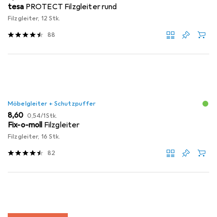
tesa
PROTECT Filzgleiter rund
Filzgleiter, 12 Stk.
88
Möbelgleiter + Schutzpuffer
EUR
EUR
8,60
0,54
/
1Stk.
Fix-o-moll
Filzgleiter
Filzgleiter, 16 Stk.
82