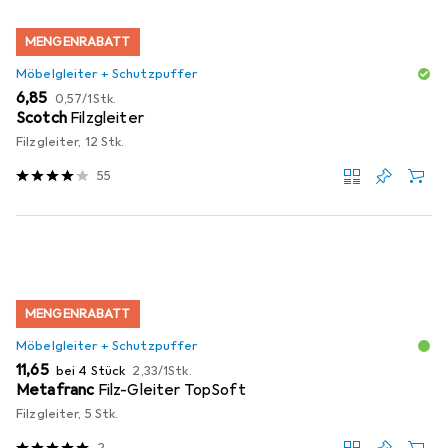
MENGENRABATT
Möbelgleiter + Schutzpuffer
EUR
EUR
6,85
0,57
/
1Stk.
Scotch
Filzgleiter
Filzgleiter, 12 Stk.
55
MENGENRABATT
Möbelgleiter + Schutzpuffer
EUR
EUR
11,65
bei 4 Stück
2,33
/
1Stk.
Metafranc
Filz-Gleiter TopSoft
Filzgleiter, 5 Stk.
2