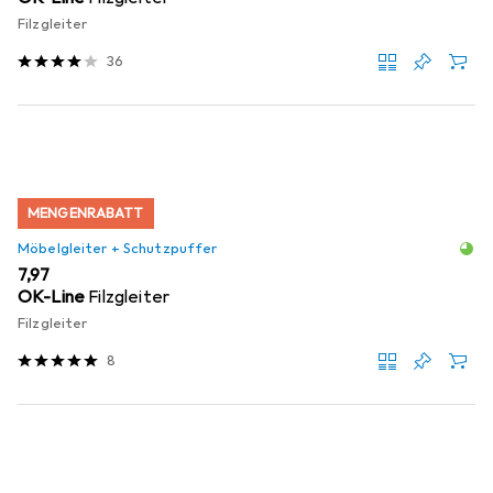
Filzgleiter
36
MENGENRABATT
Möbelgleiter + Schutzpuffer
EUR
7,97
OK-Line
Filzgleiter
Filzgleiter
8