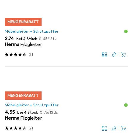
MENGENRABATT
Möbelgleiter + Schutzpuffer
EUR
EUR
2,74
bei 4 Stück
0,45
/
1Stk.
Herma
Filzgleiter
21
MENGENRABATT
Möbelgleiter + Schutzpuffer
EUR
EUR
4,55
bei 4 Stück
0,76
/
1Stk.
Herma
Filzgleiter
21