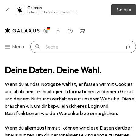
Galaxus
Zur App
Schneller finden und bestellen
Einstellungen
Kundenkonto
Vergleichslisten
Merklisten
Warenkorb
Navigation nach Kategorien
Menü
Suche
l
Deine Daten. Deine Wahl.
Schlafzimmer
Schminktisch
vidaXL Lawonon
Zubehör
Wenn du nur das Nötigste wählst, erfassen wir mit Cookies
und ähnlichen Technologien Informationen zu deinem Gerät
und deinem Nutzungsverhalten auf unserer Website. Diese
EUR
109,30
vidaXL
Lawonon
brauchen wir, um dir bspw. ein sicheres Login und
80 x 41 x 144.50 cm
Basisfunktionen wie den Warenkorb zu ermöglichen.
Wenn du allem zustimmst, können wir diese Daten darüber
hinaus nutzen, um dir personalisierte Angebote zu zeigen,