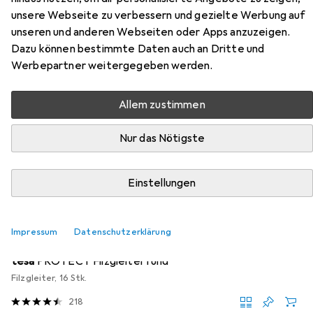
unsere Webseite zu verbessern und gezielte Werbung auf
unseren und anderen Webseiten oder Apps anzuzeigen.
Zubehör für vidaXL Lawonon
Dazu können bestimmte Daten auch an Dritte und
Werbepartner weitergegeben werden.
Hier findest du passendes Zubehör zum Produkt vidaXL
Lawonon aus der Kategorie Möbelgleiter + Schutzpuffer.
Allem zustimmen
Relevanz
Nur das Nötigste
Produktliste
Einstellungen
MENGENRABATT
Möbelgleiter + Schutzpuffer
Impressum
Datenschutzerklärung
EUR
EUR
4,17
bei 4 Stück
0,26
/
1Stk.
tesa
PROTECT Filzgleiter rund
Filzgleiter, 16 Stk.
218