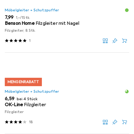
Möbelgleiter + Schutzpuffer
EUR
EUR
7,99
1,–
/
1Stk.
Benson Home
Filzgleiter mit Nagel
Filzgleiter, 8 Stk.
1
MENGENRABATT
Möbelgleiter + Schutzpuffer
EUR
6,59
bei 4 Stück
OK-Line
Filzgleiter
Filzgleiter
18