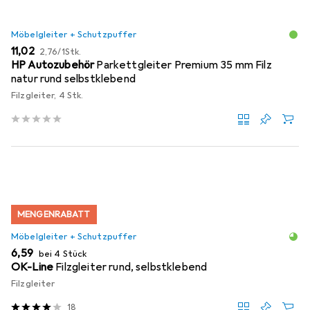
Möbelgleiter + Schutzpuffer
EUR
EUR
11,02
2,76
/
1Stk.
HP Autozubehör
Parkettgleiter Premium 35 mm Filz
natur rund selbstklebend
Filzgleiter, 4 Stk.
MENGENRABATT
Möbelgleiter + Schutzpuffer
EUR
6,59
bei 4 Stück
OK-Line
Filzgleiter rund, selbstklebend
Filzgleiter
18