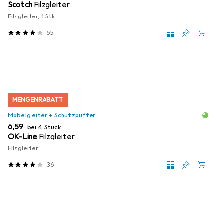
Scotch
Filzgleiter
Filzgleiter, 1 Stk.
55
MENGENRABATT
Möbelgleiter + Schutzpuffer
EUR
6,59
bei 4 Stück
OK-Line
Filzgleiter
Filzgleiter
36