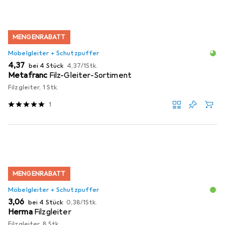
MENGENRABATT
Möbelgleiter + Schutzpuffer
EUR
EUR
4,37
bei 4 Stück
4,37
/
1Stk.
Metafranc
Filz-Gleiter-Sortiment
Filzgleiter, 1 Stk.
1
MENGENRABATT
Möbelgleiter + Schutzpuffer
EUR
EUR
3,06
bei 4 Stück
0,38
/
1Stk.
Herma
Filzgleiter
Filzgleiter, 8 Stk.