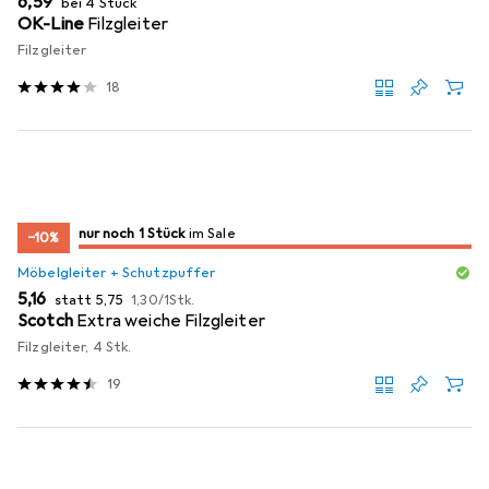
EUR
6,59
bei 4 Stück
OK-Line
Filzgleiter
Filzgleiter
18
noch 1 Stück
nur noch 1 Stück
im Sale
im Sale
−10%
Möbelgleiter + Schutzpuffer
EUR
EUR
EUR
5,16
statt
5,75
1,30
/
1Stk.
Scotch
Extra weiche Filzgleiter
Filzgleiter, 4 Stk.
19