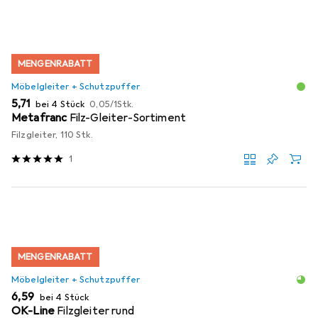
MENGENRABATT
Möbelgleiter + Schutzpuffer
EUR
EUR
5,71
bei 4 Stück
0,05
/
1Stk.
Metafranc
Filz-Gleiter-Sortiment
Filzgleiter, 110 Stk.
1
MENGENRABATT
Möbelgleiter + Schutzpuffer
EUR
6,59
bei 4 Stück
OK-Line
Filzgleiter rund