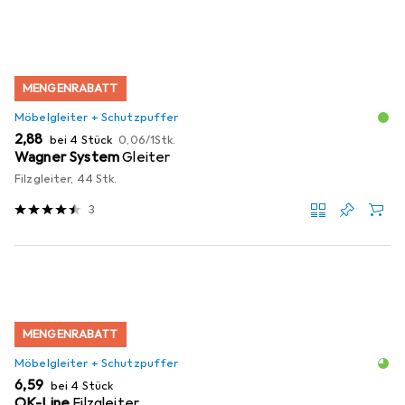
MENGENRABATT
Möbelgleiter + Schutzpuffer
EUR
EUR
2,88
bei 4 Stück
0,06
/
1Stk.
Wagner System
Gleiter
Filzgleiter, 44 Stk.
3
MENGENRABATT
Möbelgleiter + Schutzpuffer
EUR
6,59
bei 4 Stück
OK-Line
Filzgleiter