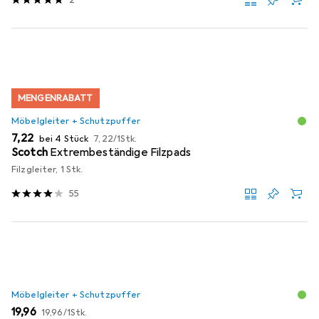
MENGENRABATT
Möbelgleiter + Schutzpuffer
EUR
EUR
7,22
bei 4 Stück
7,22
/
1Stk.
Scotch
Extrembeständige Filzpads
Filzgleiter, 1 Stk.
55
Möbelgleiter + Schutzpuffer
EUR
EUR
19,96
19,96
/
1Stk.