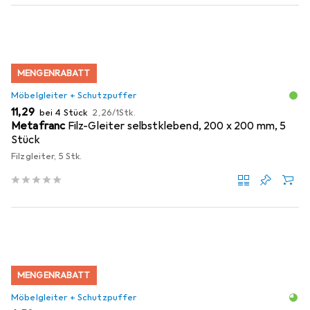
MENGENRABATT
Möbelgleiter + Schutzpuffer
EUR
EUR
11,29
bei 4 Stück
2,26
/
1Stk.
Metafranc
Filz-Gleiter selbstklebend, 200 x 200 mm, 5
Stück
Filzgleiter, 5 Stk.
MENGENRABATT
Möbelgleiter + Schutzpuffer