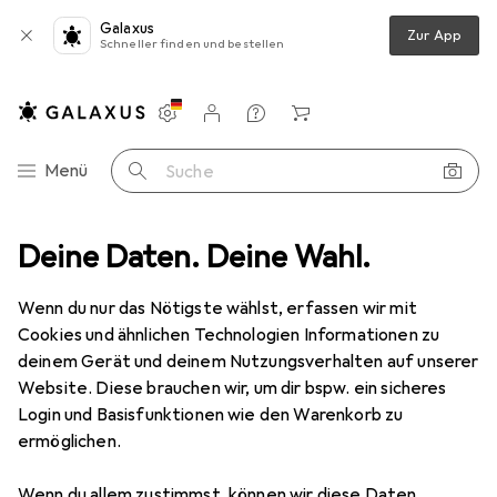
Galaxus
Zur App
Schneller finden und bestellen
Einstellungen
Kundenkonto
Vergleichslisten
Merklisten
Warenkorb
Navigation nach Kategorien
Menü
Suche
Deine Daten. Deine Wahl.
Möbel
Wohnzimmer
Regal
vidaXL Tarenen
Zubehör
EUR
88,52
Wenn du nur das Nötigste wählst, erfassen wir mit
vidaXL
Tarenen
Cookies und ähnlichen Technologien Informationen zu
30 x 30 x 4 cm
deinem Gerät und deinem Nutzungsverhalten auf unserer
Website. Diese brauchen wir, um dir bspw. ein sicheres
Login und Basisfunktionen wie den Warenkorb zu
Zubehör für vidaXL Tarenen
ermöglichen.
Hier findest du passendes Zubehör zum Produkt vidaXL
Wenn du allem zustimmst, können wir diese Daten