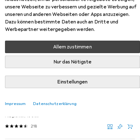
Stück)
unsere Webseite zu verbessern und gezielte Werbung auf
unseren und anderen Webseiten oder Apps anzuzeigen.
Hier findest du passendes Zubehör zum Produkt vidaXL
Dazu können bestimmte Daten auch an Dritte und
Wavena (2 Stück) aus der Kategorie Möbelgleiter +
Werbepartner weitergegeben werden.
Schutzpuffer.
Relevanz
Allem zustimmen
Produktliste
Nur das Nötigste
Einstellungen
MENGENRABATT
Möbelgleiter + Schutzpuffer
EUR
EUR
4,17
bei 4 Stück
0,26
/
1Stk.
Impressum
Datenschutzerklärung
tesa
PROTECT Filzgleiter rund
Filzgleiter, 16 Stk.
218