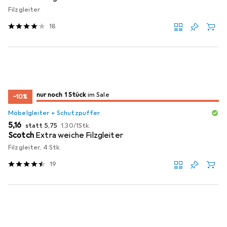
Filzgleiter
18
noch 1 Stück
nur noch 1 Stück
im Sale
im Sale
−10%
Möbelgleiter + Schutzpuffer
EUR
EUR
EUR
5,16
statt
5,75
1,30
/
1Stk.
Scotch
Extra weiche Filzgleiter
Filzgleiter, 4 Stk.
19