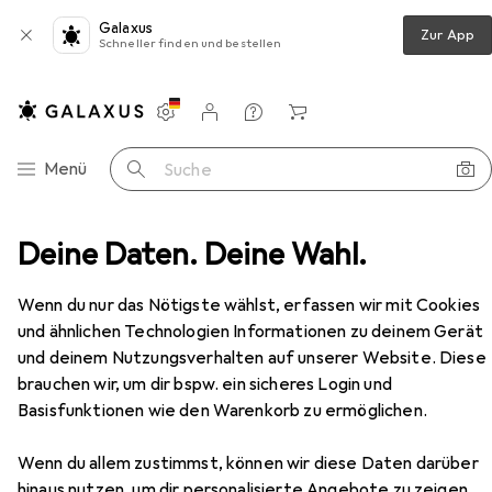
Galaxus
Zur App
Schneller finden und bestellen
Einstellungen
Kundenkonto
Vergleichslisten
Merklisten
Warenkorb
Navigation nach Kategorien
Menü
Suche
Wohnzimmer
Deine Daten. Deine Wahl.
TV Möbel
vidaXL Wavena (2 Stück)
Zubehör
Wenn du nur das Nötigste wählst, erfassen wir mit Cookies
EUR
118,86
und ähnlichen Technologien Informationen zu deinem Gerät
vidaXL
Wavena (2 Stück)
und deinem Nutzungsverhalten auf unserer Website. Diese
68 x 39 x 50.50 cm
brauchen wir, um dir bspw. ein sicheres Login und
Basisfunktionen wie den Warenkorb zu ermöglichen.
Zubehör für vidaXL Wavena (2
Wenn du allem zustimmst, können wir diese Daten darüber
hinaus nutzen, um dir personalisierte Angebote zu zeigen,