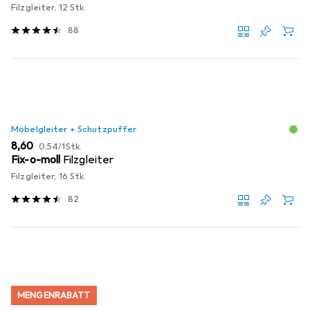
Filzgleiter, 12 Stk.
88
Möbelgleiter + Schutzpuffer
EUR
EUR
8,60
0,54
/
1Stk.
Fix-o-moll
Filzgleiter
Filzgleiter, 16 Stk.
82
MENGENRABATT