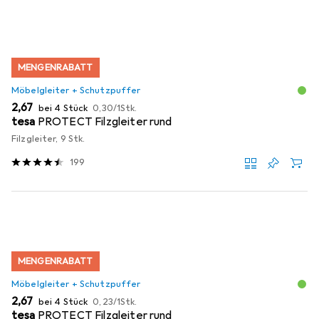
MENGENRABATT
Möbelgleiter + Schutzpuffer
EUR
EUR
2,67
bei 4 Stück
0,30
/
1Stk.
tesa
PROTECT Filzgleiter rund
Filzgleiter, 9 Stk.
199
MENGENRABATT
Möbelgleiter + Schutzpuffer
EUR
EUR
2,67
bei 4 Stück
0,23
/
1Stk.
tesa
PROTECT Filzgleiter rund