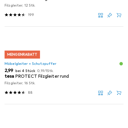
Filzgleiter, 12 Stk.
199
MENGENRABATT
Möbelgleiter + Schutzpuffer
EUR
EUR
2,99
bei 4 Stück
0,19
/
1Stk.
tesa
PROTECT Filzgleiter rund
Filzgleiter, 16 Stk.
88