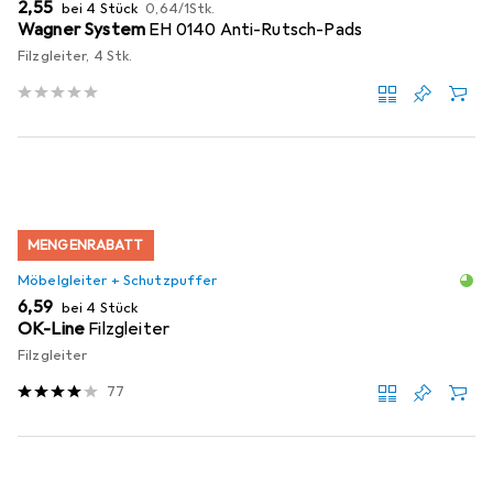
EUR
EUR
2,55
bei 4 Stück
0,64
/
1Stk.
Wagner System
EH 0140 Anti-Rutsch-Pads
Filzgleiter, 4 Stk.
MENGENRABATT
Möbelgleiter + Schutzpuffer
EUR
6,59
bei 4 Stück
OK-Line
Filzgleiter
Filzgleiter
77