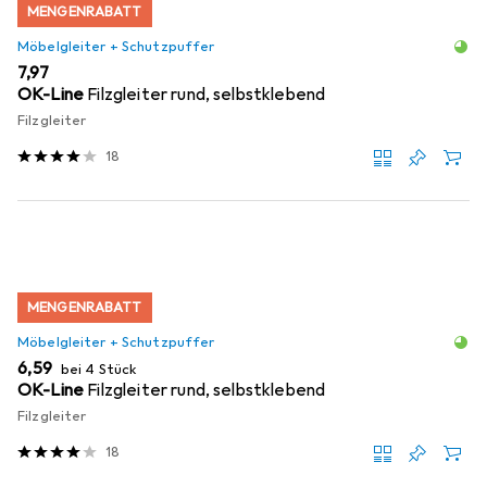
MENGENRABATT
Möbelgleiter + Schutzpuffer
EUR
7,97
OK-Line
Filzgleiter rund, selbstklebend
Filzgleiter
18
MENGENRABATT
Möbelgleiter + Schutzpuffer
EUR
6,59
bei 4 Stück
OK-Line
Filzgleiter rund, selbstklebend
Filzgleiter
18