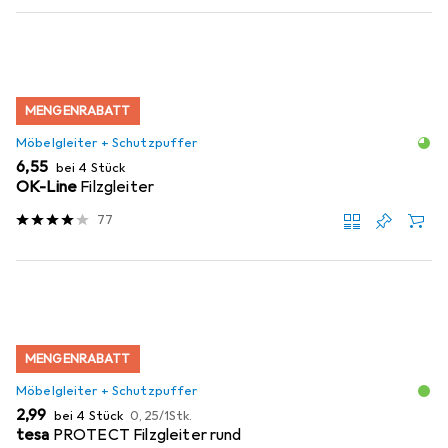
MENGENRABATT
Möbelgleiter + Schutzpuffer
EUR
6,55
bei 4 Stück
OK-Line
Filzgleiter
77
MENGENRABATT
Möbelgleiter + Schutzpuffer
EUR
EUR
2,99
bei 4 Stück
0,25
/
1Stk.
tesa
PROTECT Filzgleiter rund