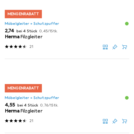
MENGENRABATT
Möbelgleiter + Schutzpuffer
EUR
EUR
2,74
bei 4 Stück
0,45
/
1Stk.
Herma
Filzgleiter
21
MENGENRABATT
Möbelgleiter + Schutzpuffer
EUR
EUR
4,55
bei 4 Stück
0,76
/
1Stk.
Herma
Filzgleiter
21