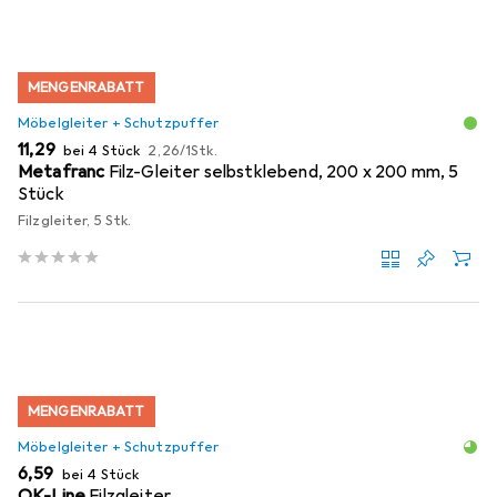
MENGENRABATT
Möbelgleiter + Schutzpuffer
EUR
EUR
11,29
bei 4 Stück
2,26
/
1Stk.
Metafranc
Filz-Gleiter selbstklebend, 200 x 200 mm, 5
Stück
Filzgleiter, 5 Stk.
MENGENRABATT
Möbelgleiter + Schutzpuffer
EUR
6,59
bei 4 Stück
OK-Line
Filzgleiter