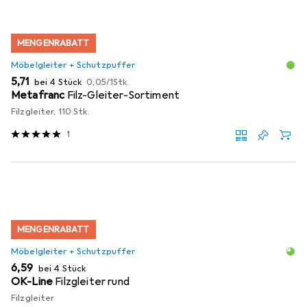
MENGENRABATT
Möbelgleiter + Schutzpuffer
EUR
EUR
5,71
bei 4 Stück
0,05
/
1Stk.
Metafranc
Filz-Gleiter-Sortiment
Filzgleiter, 110 Stk.
1
MENGENRABATT
Möbelgleiter + Schutzpuffer
EUR
6,59
bei 4 Stück
OK-Line
Filzgleiter rund
Filzgleiter