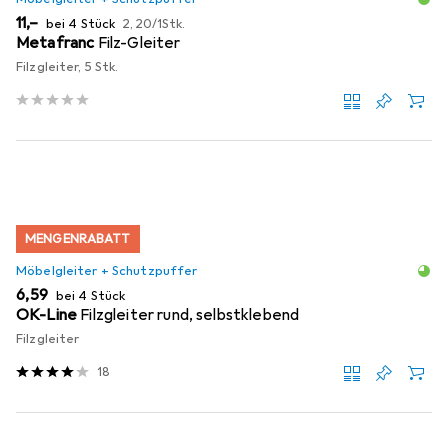
EUR
EUR
11,–
bei 4 Stück
2,20
/
1Stk.
Metafranc
Filz-Gleiter
Filzgleiter, 5 Stk.
MENGENRABATT
Möbelgleiter + Schutzpuffer
EUR
6,59
bei 4 Stück
OK-Line
Filzgleiter rund, selbstklebend
Filzgleiter
18