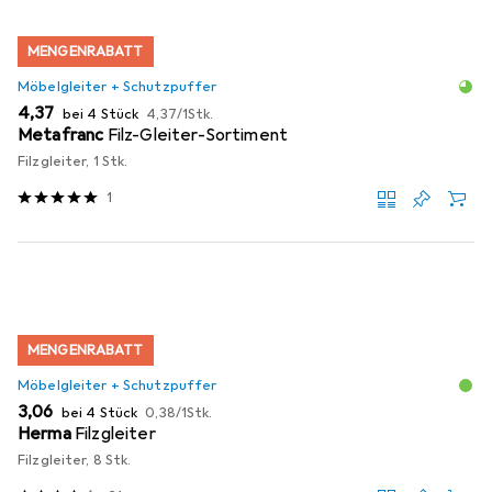
MENGENRABATT
Möbelgleiter + Schutzpuffer
EUR
EUR
4,37
bei 4 Stück
4,37
/
1Stk.
Metafranc
Filz-Gleiter-Sortiment
Filzgleiter, 1 Stk.
1
MENGENRABATT
Möbelgleiter + Schutzpuffer
EUR
EUR
3,06
bei 4 Stück
0,38
/
1Stk.
Herma
Filzgleiter
Filzgleiter, 8 Stk.