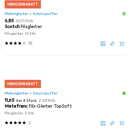
MENGENRABATT
Möbelgleiter + Schutzpuffer
EUR
EUR
6,85
0,57
/
1Stk.
Scotch
Filzgleiter
Filzgleiter, 12 Stk.
55
MENGENRABATT
Möbelgleiter + Schutzpuffer
EUR
EUR
11,65
bei 4 Stück
2,33
/
1Stk.
Metafranc
Filz-Gleiter TopSoft
Filzgleiter, 5 Stk.
2