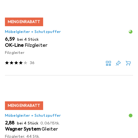
MENGENRABATT
Möbelgleiter + Schutzpuffer
EUR
6,59
bei 4 Stück
OK-Line
Filzgleiter
Filzgleiter
36
MENGENRABATT
Möbelgleiter + Schutzpuffer
EUR
EUR
2,88
bei 4 Stück
0,06
/
1Stk.
Wagner System
Gleiter
Filzgleiter, 44 Stk.