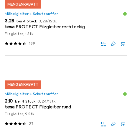
MENGENRABATT
Möbelgleiter + Schutzpuffer
EUR
EUR
3,28
bei 4 Stück
3,28
/
1Stk.
tesa
PROTECT Filzgleiter rechteckig
Filzgleiter, 1 Stk.
199
MENGENRABATT
Möbelgleiter + Schutzpuffer
EUR
EUR
2,10
bei 4 Stück
0,24
/
1Stk.
tesa
PROTECT Filzgleiter rund
Filzgleiter, 9 Stk.
27