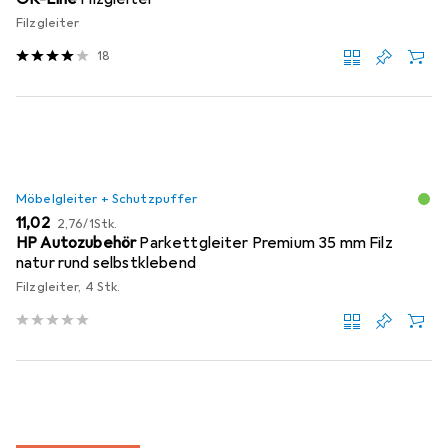
Filzgleiter
18
Möbelgleiter + Schutzpuffer
EUR
EUR
11,02
2,76
/
1Stk.
HP Autozubehör
Parkettgleiter Premium 35 mm Filz
natur rund selbstklebend
Filzgleiter, 4 Stk.