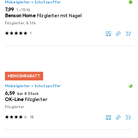
Möbelgleiter + Schutzpuffer
EUR
EUR
7,99
1,–
/
1Stk.
Benson Home
Filzgleiter mit Nagel
Filzgleiter, 8 Stk.
1
MENGENRABATT
Möbelgleiter + Schutzpuffer
EUR
6,59
bei 4 Stück
OK-Line
Filzgleiter
Filzgleiter
18