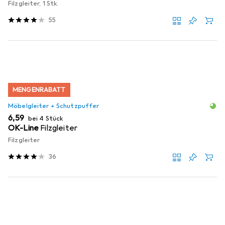
Filzgleiter, 1 Stk.
55
MENGENRABATT
Möbelgleiter + Schutzpuffer
EUR
6,59
bei 4 Stück
OK-Line
Filzgleiter
Filzgleiter
36