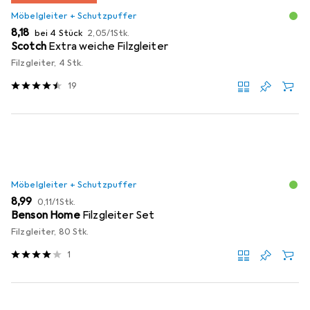
Möbelgleiter + Schutzpuffer
EUR
EUR
8,18
bei 4 Stück
2,05
/
1Stk.
Scotch
Extra weiche Filzgleiter
Filzgleiter, 4 Stk.
19
Möbelgleiter + Schutzpuffer
EUR
EUR
8,99
0,11
/
1Stk.
Benson Home
Filzgleiter Set
Filzgleiter, 80 Stk.
1