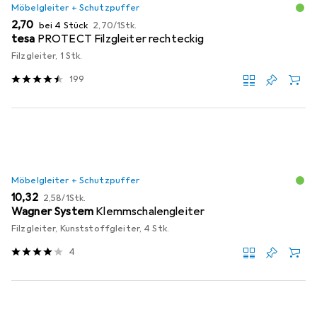
Möbelgleiter + Schutzpuffer
EUR
EUR
2,70
bei 4 Stück
2,70
/
1Stk.
tesa
PROTECT Filzgleiter rechteckig
Filzgleiter, 1 Stk.
199
Möbelgleiter + Schutzpuffer
EUR
EUR
10,32
2,58
/
1Stk.
Wagner System
Klemmschalengleiter
Filzgleiter, Kunststoffgleiter, 4 Stk.
4