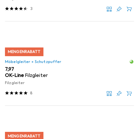
3
MENGENRABATT
Möbelgleiter + Schutzpuffer
EUR
7,97
OK-Line
Filzgleiter
Filzgleiter
8
MENGENRABATT