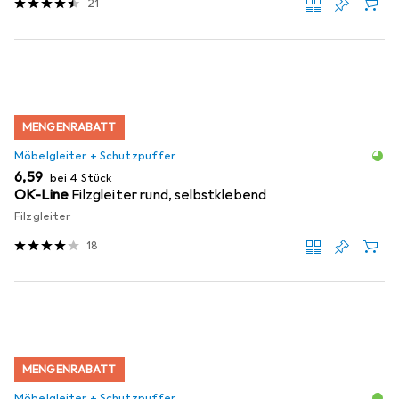
21
MENGENRABATT
Möbelgleiter + Schutzpuffer
EUR
6,59
bei 4 Stück
OK-Line
Filzgleiter rund, selbstklebend
Filzgleiter
18
MENGENRABATT
Möbelgleiter + Schutzpuffer