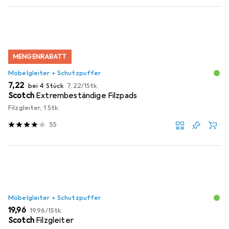
MENGENRABATT
Möbelgleiter + Schutzpuffer
EUR
EUR
7,22
bei 4 Stück
7,22
/
1Stk.
Scotch
Extrembeständige Filzpads
Filzgleiter, 1 Stk.
55
Möbelgleiter + Schutzpuffer
EUR
EUR
19,96
19,96
/
1Stk.
Scotch
Filzgleiter