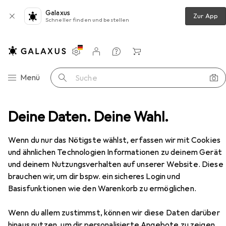
Galaxus
Zur App
Schneller finden und bestellen
Einstellungen
Kundenkonto
Vergleichslisten
Merklisten
Warenkorb
Navigation nach Kategorien
Menü
Suche
Wohnzimmer
Deine Daten. Deine Wahl.
TV Möbel
vidaXL Wavena (2 Stück)
Zubehör
Wenn du nur das Nötigste wählst, erfassen wir mit Cookies
EUR
126,45
und ähnlichen Technologien Informationen zu deinem Gerät
vidaXL
Wavena (2 Stück)
und deinem Nutzungsverhalten auf unserer Website. Diese
68 x 39 x 50.50 cm
brauchen wir, um dir bspw. ein sicheres Login und
Basisfunktionen wie den Warenkorb zu ermöglichen.
Zubehör für vidaXL Wavena (2
Wenn du allem zustimmst, können wir diese Daten darüber
hinaus nutzen, um dir personalisierte Angebote zu zeigen,