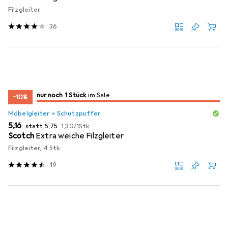
Filzgleiter
36
noch 1 Stück
nur noch 1 Stück
im Sale
im Sale
−10%
Möbelgleiter + Schutzpuffer
EUR
EUR
EUR
5,16
statt
5,75
1,30
/
1Stk.
Scotch
Extra weiche Filzgleiter
Filzgleiter, 4 Stk.
19