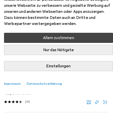
Stück)
unsere Webseite zu verbessern und gezielte Werbung auf
unseren und anderen Webseiten oder Apps anzuzeigen.
Hier findest du passendes Zubehör zum Produkt vidaXL
Dazu können bestimmte Daten auch an Dritte und
Wavena (2 Stück) aus der Kategorie Möbelgleiter +
Werbepartner weitergegeben werden.
Schutzpuffer.
Relevanz
Allem zustimmen
Produktliste
Nur das Nötigste
Einstellungen
MENGENRABATT
Möbelgleiter + Schutzpuffer
EUR
EUR
4,17
bei 4 Stück
0,26
/
1Stk.
Impressum
Datenschutzerklärung
tesa
PROTECT Filzgleiter rund
Filzgleiter, 16 Stk.
219