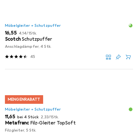
Möbelgleiter + Schutzpuffer
EUR
EUR
16,55
4,14
/
1Stk.
Scotch
Schutzpuffer
Anschlagdämpfer, 4 Stk.
45
MENGENRABATT
Möbelgleiter + Schutzpuffer
EUR
EUR
11,65
bei 4 Stück
2,33
/
1Stk.
Metafranc
Filz-Gleiter TopSoft
Filzgleiter, 5 Stk.