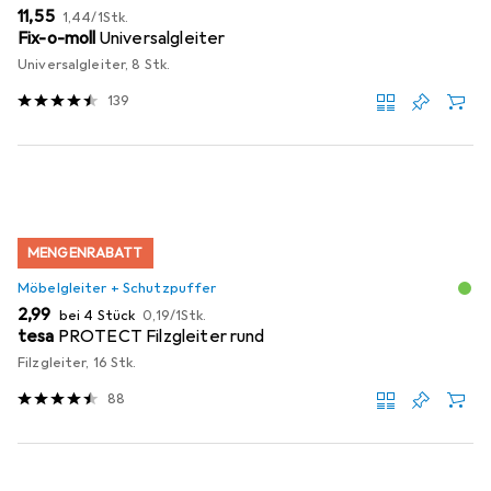
EUR
EUR
11,55
1,44
/
1Stk.
Fix-o-moll
Universalgleiter
Universalgleiter, 8 Stk.
139
MENGENRABATT
Möbelgleiter + Schutzpuffer
EUR
EUR
2,99
bei 4 Stück
0,19
/
1Stk.
tesa
PROTECT Filzgleiter rund
Filzgleiter, 16 Stk.
88