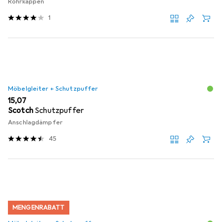
Rohrkappen
1
Möbelgleiter + Schutzpuffer
EUR
15,07
Scotch
Schutzpuffer
Anschlagdämpfer
45
MENGENRABATT