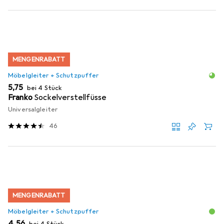
MENGENRABATT
Möbelgleiter + Schutzpuffer
EUR
5,75
bei 4 Stück
Franko
Sockelverstellfüsse
Universalgleiter
46
MENGENRABATT
Möbelgleiter + Schutzpuffer
EUR
4,56
bei 4 Stück