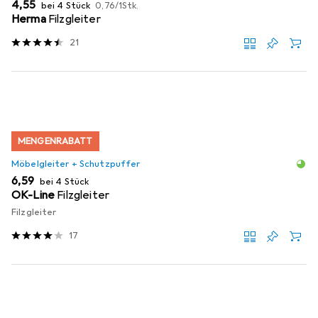
EUR
EUR
4,55
bei 4 Stück
0,76
/
1Stk.
Herma
Filzgleiter
21
MENGENRABATT
Möbelgleiter + Schutzpuffer
EUR
6,59
bei 4 Stück
OK-Line
Filzgleiter
Filzgleiter
17