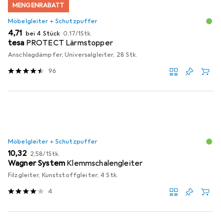
MENGENRABATT
Möbelgleiter + Schutzpuffer
EUR
EUR
4,71
bei 4 Stück
0,17
/
1Stk.
tesa
PROTECT Lärmstopper
Anschlagdämpfer, Universalgleiter, 28 Stk.
96
Möbelgleiter + Schutzpuffer
EUR
EUR
10,32
2,58
/
1Stk.
Wagner System
Klemmschalengleiter
Filzgleiter, Kunststoffgleiter, 4 Stk.
4