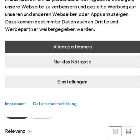
unsere Webseite zu verbessern und gezielte Werbung auf
unseren und anderen Webseiten oder Apps anzuzeigen.
Dazu können bestimmte Daten auch an Dritte und
Werbepartner weitergegeben werden.
Allem zustimmen
Nur das Nötigste
Zubehör für vidaXL Anja
Einstellungen
Hier findest du passendes Zubehör zum Produkt vidaXL
Anja aus der Kategorie Möbelgleiter + Schutzpuffer.
Impressum
Datenschutzerklärung
Beliebt
VidaXL
Relevanz