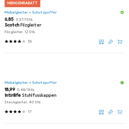
MENGENRABATT
Möbelgleiter + Schutzpuffer
EUR
EUR
6,85
0,57
/
1Stk.
Scotch
Filzgleiter
Filzgleiter, 12 Stk.
55
Möbelgleiter + Schutzpuffer
EUR
EUR
18,99
0,48
/
1Stk.
Intirilife
Stuhlfusskappen
Steckgleiter, 40 Stk.
17