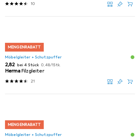
10
MENGENRABATT
Möbelgleiter + Schutzpuffer
EUR
EUR
2,82
bei 4 Stück
0,48
/
1Stk.
Herma
Filzgleiter
21
MENGENRABATT
Möbelgleiter + Schutzpuffer