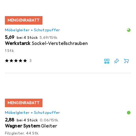
MENGENRABATT
Möbelgleiter + Schutzpuffer
EUR
EUR
5,69
bei 4 Stück
5,69
/
1Stk.
Werkstarck
Sockel-Verstellschrauben
1 Stk.
3
MENGENRABATT
Möbelgleiter + Schutzpuffer
EUR
EUR
2,88
bei 4 Stück
0,06
/
1Stk.
Wagner System
Gleiter
Filzgleiter, 44 Stk.