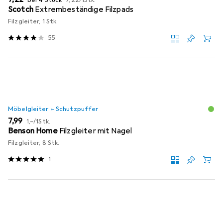
Scotch
Extrembeständige Filzpads
Filzgleiter, 1 Stk.
55
Möbelgleiter + Schutzpuffer
EUR
EUR
7,99
1,–
/
1Stk.
Benson Home
Filzgleiter mit Nagel
Filzgleiter, 8 Stk.
1