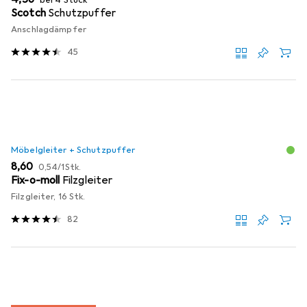
Scotch
Schutzpuffer
Anschlagdämpfer
45
Möbelgleiter + Schutzpuffer
EUR
EUR
8,60
0,54
/
1Stk.
Fix-o-moll
Filzgleiter
Filzgleiter, 16 Stk.
82