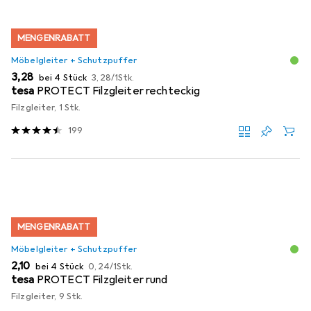
MENGENRABATT
Möbelgleiter + Schutzpuffer
EUR
EUR
3,28
bei 4 Stück
3,28
/
1Stk.
tesa
PROTECT Filzgleiter rechteckig
Filzgleiter, 1 Stk.
199
MENGENRABATT
Möbelgleiter + Schutzpuffer
EUR
EUR
2,10
bei 4 Stück
0,24
/
1Stk.
tesa
PROTECT Filzgleiter rund
Filzgleiter, 9 Stk.