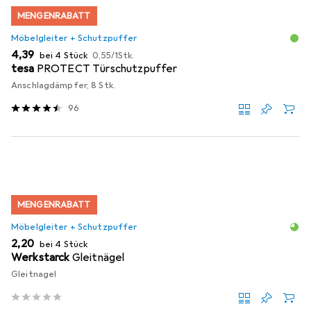
MENGENRABATT
Möbelgleiter + Schutzpuffer
EUR
EUR
4,39
bei 4 Stück
0,55
/
1Stk.
tesa
PROTECT Türschutzpuffer
Anschlagdämpfer, 8 Stk.
96
MENGENRABATT
Möbelgleiter + Schutzpuffer
EUR
2,20
bei 4 Stück
Werkstarck
Gleitnägel
Gleitnagel