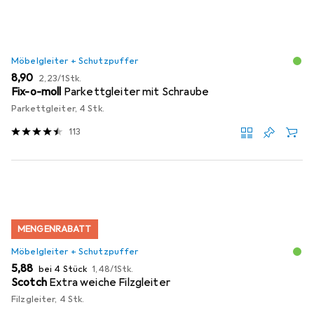
Möbelgleiter + Schutzpuffer
EUR
EUR
8,90
2,23
/
1Stk.
Fix-o-moll
Parkettgleiter mit Schraube
Parkettgleiter, 4 Stk.
113
MENGENRABATT
Möbelgleiter + Schutzpuffer
EUR
EUR
5,88
bei 4 Stück
1,48
/
1Stk.
Scotch
Extra weiche Filzgleiter
Filzgleiter, 4 Stk.