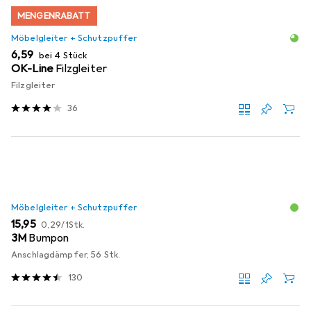
MENGENRABATT
Möbelgleiter + Schutzpuffer
EUR
6,59
bei 4 Stück
OK-Line
Filzgleiter
Filzgleiter
36
Möbelgleiter + Schutzpuffer
EUR
EUR
15,95
0,29
/
1Stk.
3M
Bumpon
Anschlagdämpfer, 56 Stk.
130