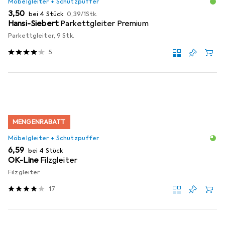
Möbelgleiter + Schutzpuffer
EUR
EUR
3,50
bei 4 Stück
0,39
/
1Stk.
Hansi-Siebert
Parkettgleiter Premium
Parkettgleiter, 9 Stk.
5
MENGENRABATT
Möbelgleiter + Schutzpuffer
EUR
6,59
bei 4 Stück
OK-Line
Filzgleiter
Filzgleiter
17