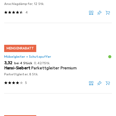
Anschlagdämpfer, 12 Stk.
4
MENGENRABATT
Möbelgleiter + Schutzpuffer
EUR
EUR
3,32
bei 4 Stück
0,42
/
1Stk.
Hansi-Siebert
Parkettgleiter Premium
Parkettgleiter, 8 Stk.
5