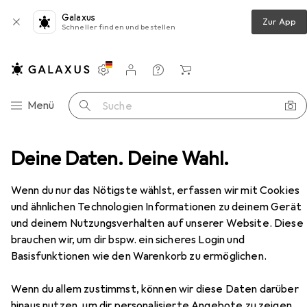
Galaxus
Zur App
Schneller finden und bestellen
Einstellungen
Kundenkonto
Vergleichslisten
Merklisten
Warenkorb
Navigation nach Kategorien
Menü
Suche
en
Deine Daten. Deine Wahl.
Möbel
Wohnzimmer
Regal
vidaXL Anja
Zubehör
Wenn du nur das Nötigste wählst, erfassen wir mit Cookies
und ähnlichen Technologien Informationen zu deinem Gerät
und deinem Nutzungsverhalten auf unserer Website. Diese
brauchen wir, um dir bspw. ein sicheres Login und
Basisfunktionen wie den Warenkorb zu ermöglichen.
EUR
32,40
Wenn du allem zustimmst, können wir diese Daten darüber
vidaXL
Anja
hinaus nutzen, um dir personalisierte Angebote zu zeigen,
36.50 x 36.50 x 140 cm