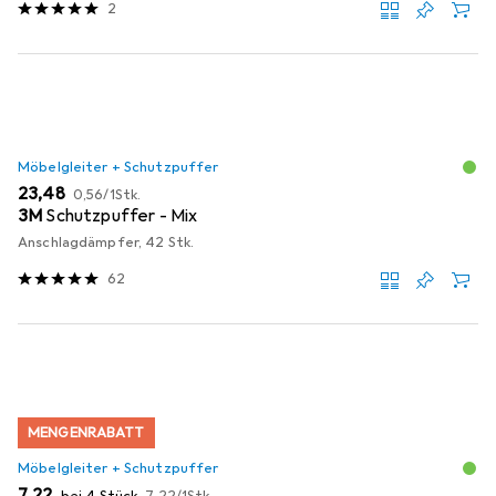
2
Möbelgleiter + Schutzpuffer
EUR
EUR
23,48
0,56
/
1Stk.
3M
Schutzpuffer - Mix
Anschlagdämpfer, 42 Stk.
62
MENGENRABATT
Möbelgleiter + Schutzpuffer
EUR
EUR
7,22
bei 4 Stück
7,22
/
1Stk.