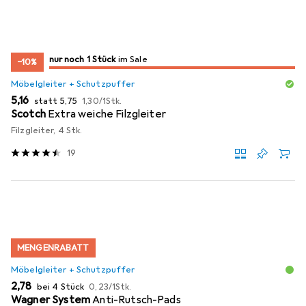
noch 1 Stück
nur noch 1 Stück
im Sale
im Sale
−10%
Möbelgleiter + Schutzpuffer
EUR
EUR
EUR
5,16
statt
5,75
1,30
/
1Stk.
Scotch
Extra weiche Filzgleiter
Filzgleiter, 4 Stk.
19
MENGENRABATT
Möbelgleiter + Schutzpuffer
EUR
EUR
2,78
bei 4 Stück
0,23
/
1Stk.
Wagner System
Anti-Rutsch-Pads