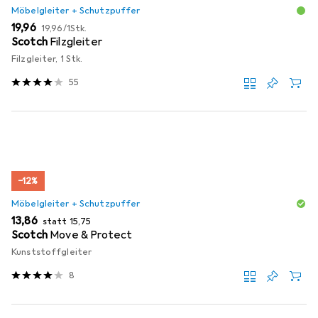
Möbelgleiter + Schutzpuffer
EUR
EUR
19,96
19,96
/
1Stk.
Scotch
Filzgleiter
Filzgleiter, 1 Stk.
55
−12%
Möbelgleiter + Schutzpuffer
EUR
EUR
13,86
statt
15,75
Scotch
Move & Protect
Kunststoffgleiter
8