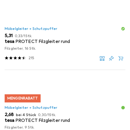
Produktliste
Möbelgleiter + Schutzpuffer
EUR
EUR
5,31
0,33
/
1Stk.
tesa
PROTECT Filzgleiter rund
Filzgleiter, 16 Stk.
215
MENGENRABATT
Möbelgleiter + Schutzpuffer
EUR
EUR
2,68
bei 4 Stück
0,30
/
1Stk.
tesa
PROTECT Filzgleiter rund
Filzgleiter, 9 Stk.