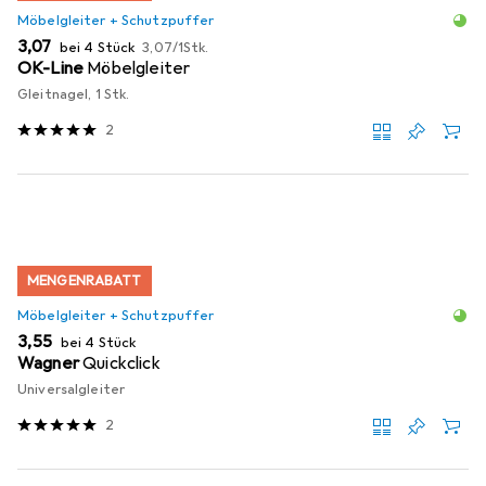
Möbelgleiter + Schutzpuffer
EUR
EUR
3,07
bei 4 Stück
3,07
/
1Stk.
OK-Line
Möbelgleiter
Gleitnagel, 1 Stk.
2
MENGENRABATT
Möbelgleiter + Schutzpuffer
EUR
3,55
bei 4 Stück
Wagner
Quickclick
Universalgleiter
2