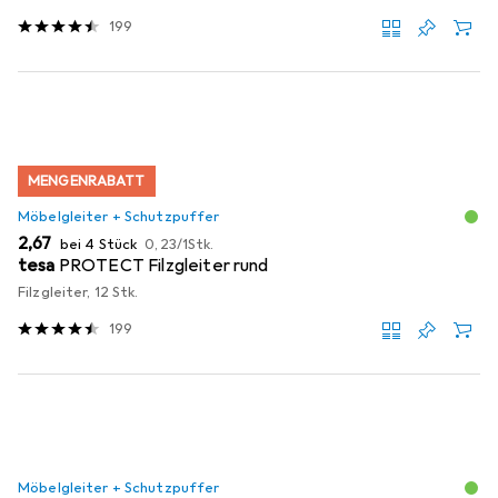
199
MENGENRABATT
Möbelgleiter + Schutzpuffer
EUR
EUR
2,67
bei 4 Stück
0,23
/
1Stk.
tesa
PROTECT Filzgleiter rund
Filzgleiter, 12 Stk.
199
Möbelgleiter + Schutzpuffer