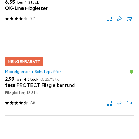
EUR
6,55
bei 4 Stück
OK-Line
Filzgleiter
77
MENGENRABATT
Möbelgleiter + Schutzpuffer
EUR
EUR
2,99
bei 4 Stück
0,25
/
1Stk.
tesa
PROTECT Filzgleiter rund
Filzgleiter, 12 Stk.
88