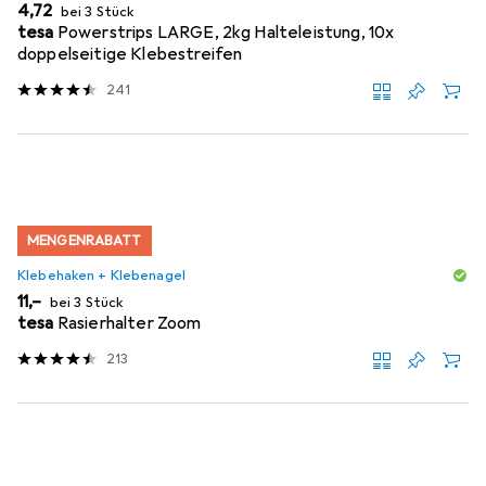
EUR
4,72
bei 3 Stück
tesa
Powerstrips LARGE, 2kg Halteleistung, 10x
doppelseitige Klebestreifen
241
MENGENRABATT
Klebehaken + Klebenagel
EUR
11,–
bei 3 Stück
tesa
Rasierhalter Zoom
213