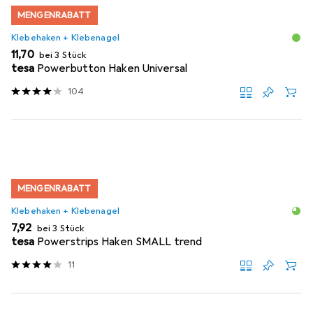
MENGENRABATT
Klebehaken + Klebenagel
EUR
11,70
bei 3 Stück
tesa
Powerbutton Haken Universal
104
MENGENRABATT
Klebehaken + Klebenagel
EUR
7,92
bei 3 Stück
tesa
Powerstrips Haken SMALL trend
11