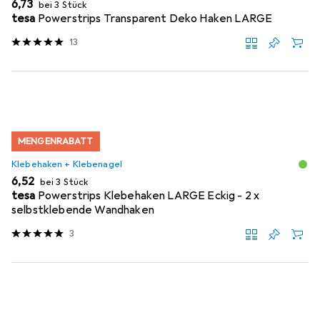
EUR
6,73
bei 3 Stück
tesa
Powerstrips Transparent Deko Haken LARGE
13
MENGENRABATT
Klebehaken + Klebenagel
EUR
6,52
bei 3 Stück
tesa
Powerstrips Klebehaken LARGE Eckig - 2 x
selbstklebende Wandhaken
3