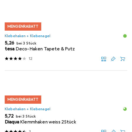
MENGENRABATT
Klebehaken + Klebenagel
EUR
5,26
bei 3 Stück
tesa
Deco-Haken Tapete & Putz
12
MENGENRABATT
Klebehaken + Klebenagel
EUR
5,72
bei 3 Stück
Diaqua
Klemmhaken weiss 2Stück
3