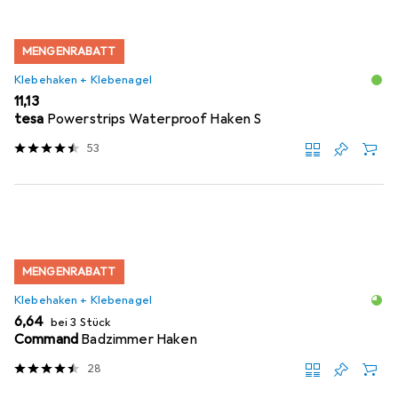
MENGENRABATT
Klebehaken + Klebenagel
EUR
11,13
tesa
Powerstrips Waterproof Haken S
53
MENGENRABATT
Klebehaken + Klebenagel
EUR
6,64
bei 3 Stück
Command
Badzimmer Haken
28