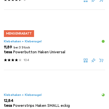
MENGENRABATT
Klebehaken + Klebenagel
EUR
11,89
bei 3 Stück
tesa
Powerbutton Haken Universal
104
Klebehaken + Klebenagel
EUR
12,84
tesa
Powerstrips Haken SMALL eckig