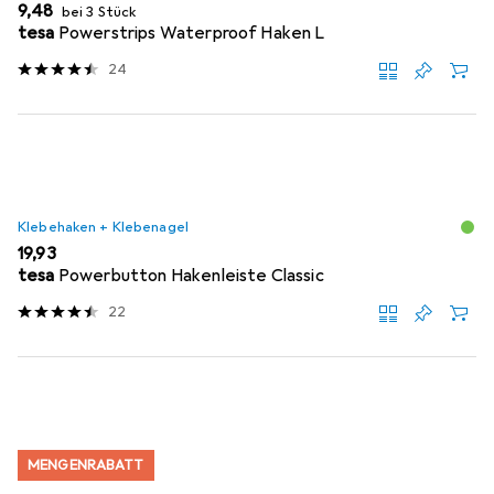
EUR
9,48
bei 3 Stück
tesa
Powerstrips Waterproof Haken L
24
Klebehaken + Klebenagel
EUR
19,93
tesa
Powerbutton Hakenleiste Classic
22
MENGENRABATT