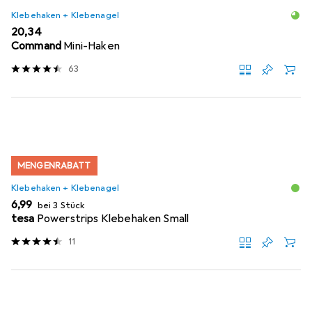
Klebehaken + Klebenagel
EUR
20,34
Command
Mini-Haken
63
MENGENRABATT
Klebehaken + Klebenagel
EUR
6,99
bei 3 Stück
tesa
Powerstrips Klebehaken Small
11