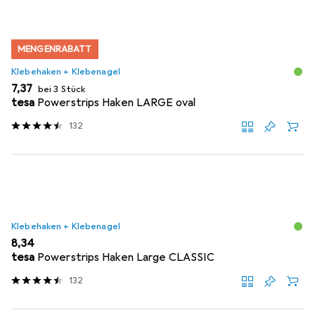
MENGENRABATT
Klebehaken + Klebenagel
EUR
7,37
bei 3 Stück
tesa
Powerstrips Haken LARGE oval
132
Klebehaken + Klebenagel
EUR
8,34
tesa
Powerstrips Haken Large CLASSIC
132