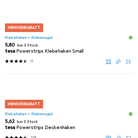
MENGENRABATT
Klebehaken + Klebenagel
EUR
5,80
bei 3 Stück
tesa
Powerstrips Klebehaken Small
11
MENGENRABATT
Klebehaken + Klebenagel
EUR
5,62
bei 3 Stück
tesa
Powerstrips Deckenhaken
218