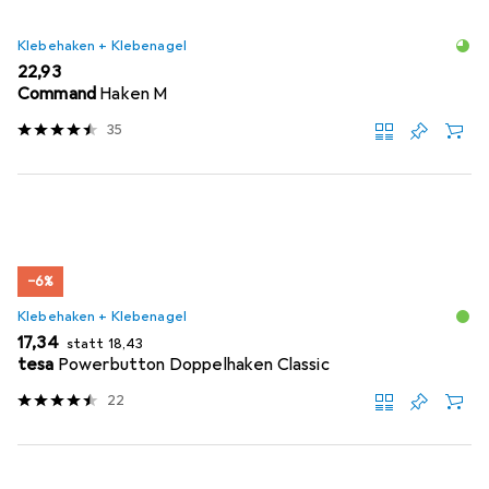
Klebehaken + Klebenagel
EUR
22,93
Command
Haken M
35
−6%
Klebehaken + Klebenagel
EUR
EUR
17,34
statt
18,43
tesa
Powerbutton Doppelhaken Classic
22