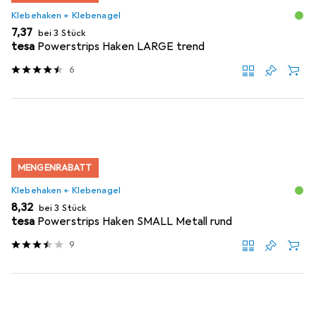
Klebehaken + Klebenagel
EUR
7,37
bei 3 Stück
tesa
Powerstrips Haken LARGE trend
6
MENGENRABATT
Klebehaken + Klebenagel
EUR
8,32
bei 3 Stück
tesa
Powerstrips Haken SMALL Metall rund
9