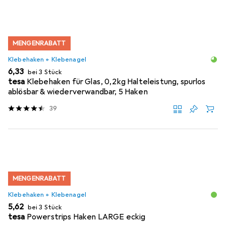
MENGENRABATT
Klebehaken + Klebenagel
EUR
6,33
bei 3 Stück
tesa
Klebehaken für Glas, 0,2kg Halteleistung, spurlos
ablösbar & wiederverwandbar, 5 Haken
39
MENGENRABATT
Klebehaken + Klebenagel
EUR
5,62
bei 3 Stück
tesa
Powerstrips Haken LARGE eckig