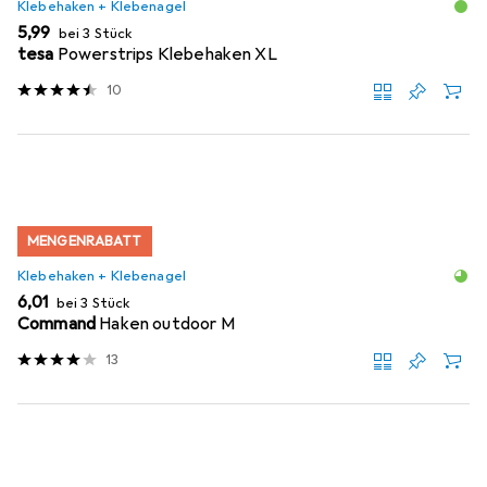
Klebehaken + Klebenagel
EUR
5,99
bei 3 Stück
tesa
Powerstrips Klebehaken XL
10
MENGENRABATT
Klebehaken + Klebenagel
EUR
6,01
bei 3 Stück
Command
Haken outdoor M
13