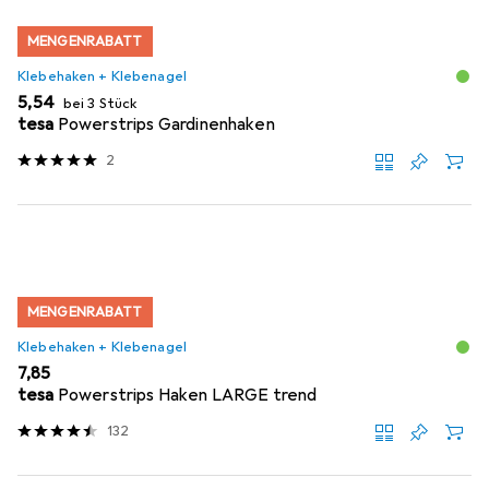
MENGENRABATT
Klebehaken + Klebenagel
EUR
5,54
bei 3 Stück
tesa
Powerstrips Gardinenhaken
2
MENGENRABATT
Klebehaken + Klebenagel
EUR
7,85
tesa
Powerstrips Haken LARGE trend
132