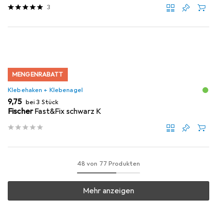
3
MENGENRABATT
Klebehaken + Klebenagel
EUR
9,75
bei 3 Stück
Fischer
Fast&Fix schwarz K
48 von 77 Produkten
Mehr anzeigen