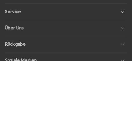
Service
Über Uns
Rückgabe
Soziale Medien
Stellenangebote
Preise
Alle Preise in EUR inkl. MwSt., zzgl.
Versandkosten
bei Bestellungen
unter
30,–
Shop Version
master-20260805-1549-31012104554-1
Unsere Onlineshops
digitec.ch
galaxus.ch
galaxus.at
galaxus.fr
galaxus.it