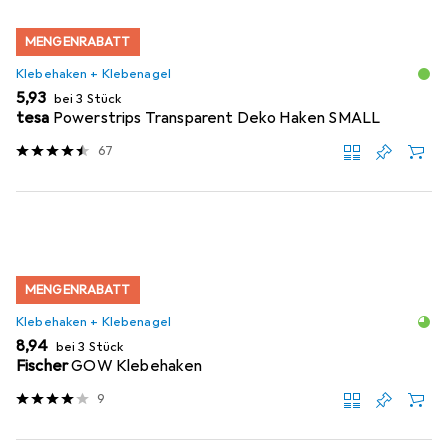
MENGENRABATT
Klebehaken + Klebenagel
EUR
5,93
bei 3 Stück
tesa
Powerstrips Transparent Deko Haken SMALL
67
MENGENRABATT
Klebehaken + Klebenagel
EUR
8,94
bei 3 Stück
Fischer
GOW Klebehaken
9