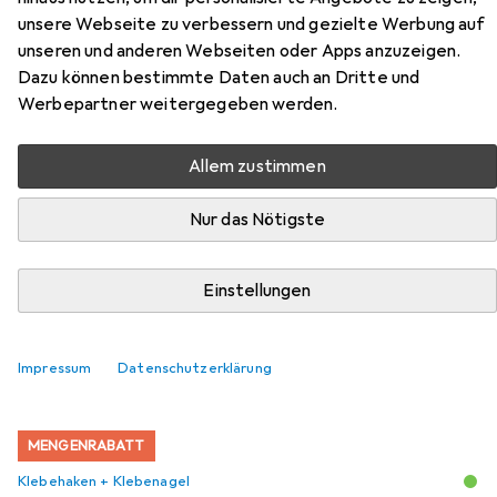
unsere Webseite zu verbessern und gezielte Werbung auf
Zubehör für Walther Design
unseren und anderen Webseiten oder Apps anzuzeigen.
Dazu können bestimmte Daten auch an Dritte und
Chair
Werbepartner weitergegeben werden.
Hier findest du passendes Zubehör zum Produkt Walther
Allem zustimmen
Design Chair aus der Kategorie Klebehaken + Klebenagel.
Nur das Nötigste
Beliebt
Klebehaken + Klebenagel
Nägel
Einstellungen
Relevanz
Produktliste
Impressum
Datenschutzerklärung
MENGENRABATT
Klebehaken + Klebenagel