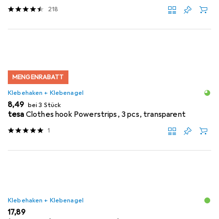
218
MENGENRABATT
Klebehaken + Klebenagel
EUR
8,49
bei 3 Stück
tesa
Clothes hook Powerstrips, 3 pcs, transparent
1
Klebehaken + Klebenagel
EUR
17,89