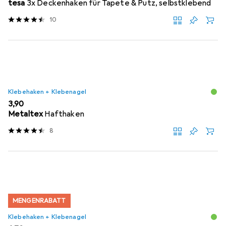
tesa
3x Deckenhaken für Tapete & Putz, selbstklebend
10
Klebehaken + Klebenagel
EUR
3,90
Metaltex
Hafthaken
8
MENGENRABATT
Klebehaken + Klebenagel