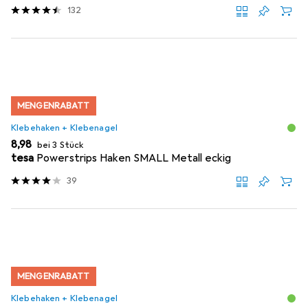
132
MENGENRABATT
Klebehaken + Klebenagel
EUR
8,98
bei 3 Stück
tesa
Powerstrips Haken SMALL Metall eckig
39
MENGENRABATT
Klebehaken + Klebenagel