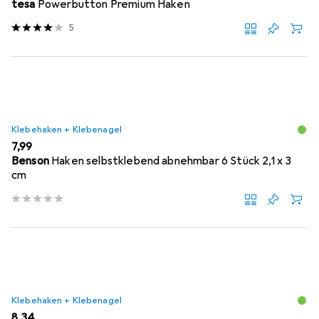
tesa
Powerbutton Premium Haken
5
Klebehaken + Klebenagel
EUR
7,99
Benson
Haken selbstklebend abnehmbar 6 Stück 2,1 x 3
cm
Klebehaken + Klebenagel
EUR
8,34