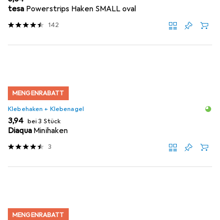
tesa
Powerstrips Haken SMALL oval
142
MENGENRABATT
Klebehaken + Klebenagel
EUR
3,94
bei 3 Stück
Diaqua
Minihaken
3
MENGENRABATT