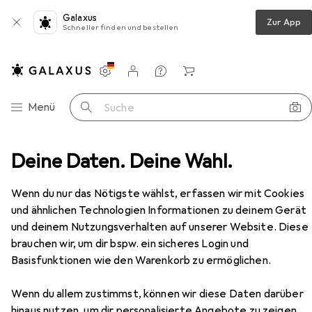
Galaxus
Zur App
Schneller finden und bestellen
Einstellungen
Kundenkonto
Vergleichslisten
Merklisten
Warenkorb
Navigation nach Kategorien
Menü
Suche
nddekoration
Deine Daten. Deine Wahl.
Bilderrahmen
Walther Design Chair
Zubehör
Wenn du nur das Nötigste wählst, erfassen wir mit Cookies
und ähnlichen Technologien Informationen zu deinem Gerät
EUR
12,86
und deinem Nutzungsverhalten auf unserer Website. Diese
bei 2 Stück
Walther Design
Chair
brauchen wir, um dir bspw. ein sicheres Login und
Basisfunktionen wie den Warenkorb zu ermöglichen.
Wenn du allem zustimmst, können wir diese Daten darüber
hinaus nutzen, um dir personalisierte Angebote zu zeigen,