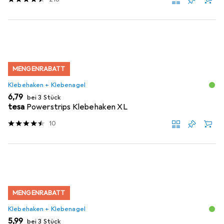
MENGENRABATT
Klebehaken + Klebenagel
EUR
6,79
bei 3 Stück
tesa
Powerstrips Klebehaken XL
10
MENGENRABATT
Klebehaken + Klebenagel
EUR
5,99
bei 3 Stück