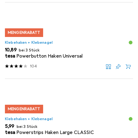
MENGENRABATT
Klebehaken + Klebenagel
EUR
10,89
bei 3 Stück
tesa
Powerbutton Haken Universal
104
MENGENRABATT
Klebehaken + Klebenagel
EUR
5,99
bei 3 Stück
tesa
Powerstrips Haken Large CLASSIC