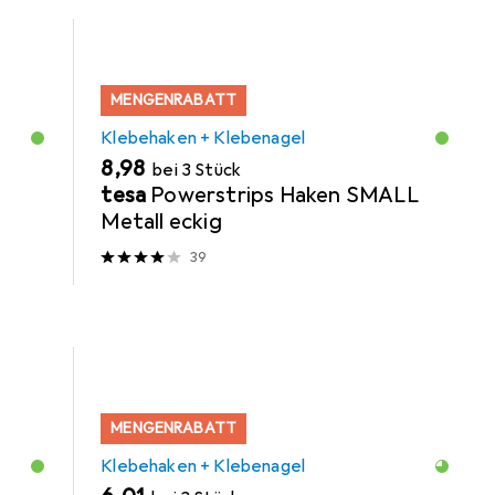
MENGENRABATT
Klebehaken + Klebenagel
EUR
8,98
bei 3 Stück
tesa
Powerstrips Haken SMALL
Metall eckig
39
MENGENRABATT
Klebehaken + Klebenagel