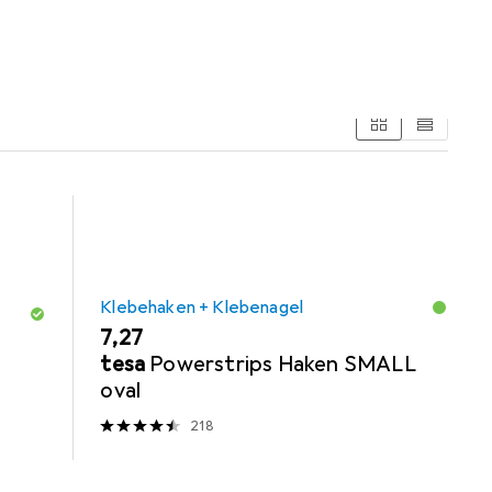
Klebehaken + Klebenagel
EUR
7,27
tesa
Powerstrips Haken SMALL
oval
218