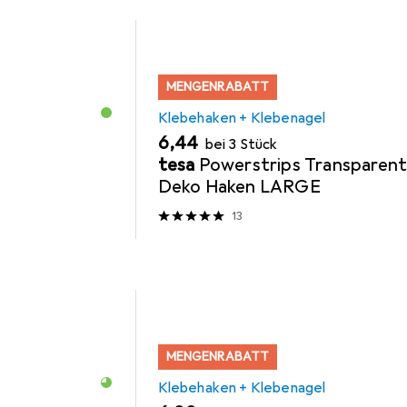
MENGENRABATT
Klebehaken + Klebenagel
EUR
6,44
bei 3 Stück
tesa
Powerstrips Transparen
Deko Haken LARGE
13
MENGENRABATT
Klebehaken + Klebenagel