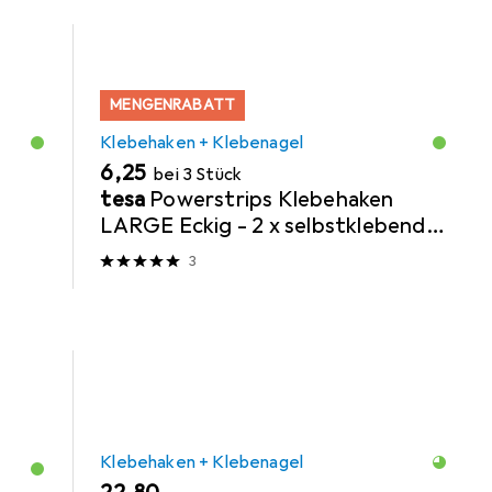
MENGENRABATT
Klebehaken + Klebenagel
EUR
6,25
bei 3 Stück
t
tesa
Powerstrips Klebehaken
LARGE Eckig - 2 x selbstklebende
Wandhaken
3
Klebehaken + Klebenagel