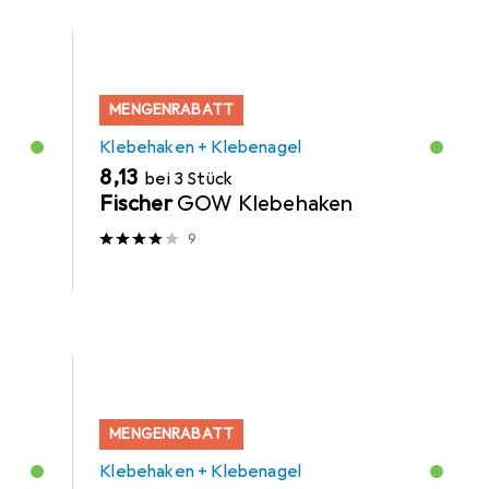
MENGENRABATT
Klebehaken + Klebenagel
EUR
8,13
bei 3 Stück
t
Fischer
GOW Klebehaken
9
MENGENRABATT
Klebehaken + Klebenagel