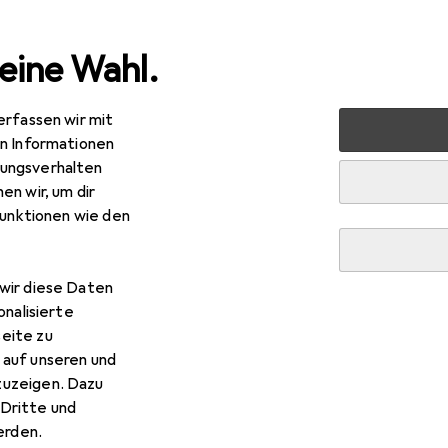
eine Wahl.
erfassen wir mit
nen
Deko + Accessoires
Wanddekoration
Bilderrah
en Informationen
ungsverhalten
en wir, um dir
R
13
bei 2 Stück
funktionen wie den
lther Design
Galeria
x 30 cm
wir diese Daten
onalisierte
eite zu
 auf unseren und
 Walther Design Galeria
zuzeigen. Dazu
Dritte und
 Zubehör zum Produkt Walther Design Galeria aus der Kategor
rden.