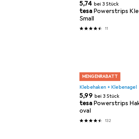
EUR
5,74
bei 3 Stück
tesa
Powerstrips Kl
Small
11
MENGENRABATT
Klebehaken + Klebenagel
EUR
5,99
bei 3 Stück
tesa
Powerstrips H
oval
132