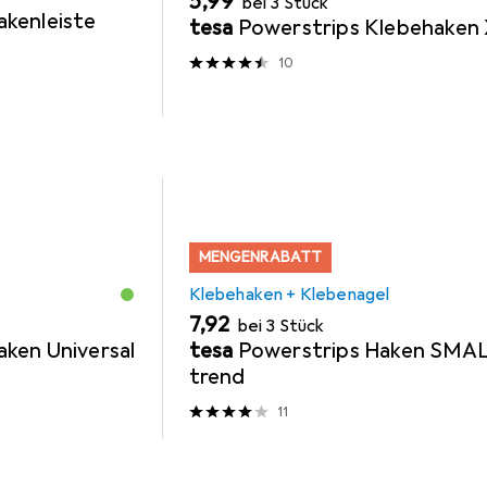
EUR
5,99
bei 3 Stück
kenleiste
tesa
Powerstrips Klebehaken
10
MENGENRABATT
Klebehaken + Klebenagel
EUR
7,92
bei 3 Stück
ken Universal
tesa
Powerstrips Haken SMA
trend
11