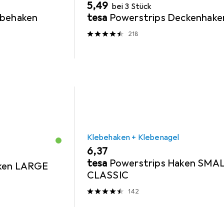
EUR
5,49
bei 3 Stück
ebehaken
tesa
Powerstrips Deckenhake
218
Klebehaken + Klebenagel
EUR
6,37
tesa
Powerstrips Haken SMA
aken LARGE
CLASSIC
142