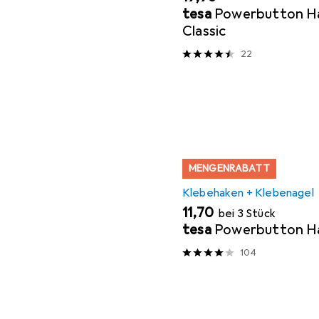
tesa
Powerbutton Ha
Classic
22
MENGENRABATT
Klebehaken + Klebenagel
EUR
11,70
bei 3 Stück
tesa
Powerbutton Ha
104