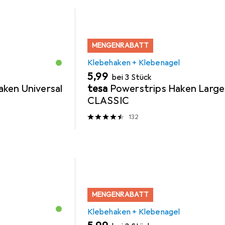
MENGENRABATT
Klebehaken + Klebenagel
EUR
5,99
bei 3 Stück
ken Universal
tesa
Powerstrips Haken Large
CLASSIC
132
MENGENRABATT
Klebehaken + Klebenagel