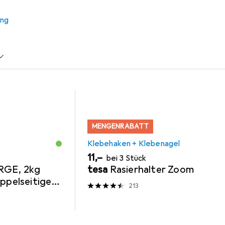
ung
+ Klebenagel
Nägel
MENGENRABATT
Klebehaken + Klebenagel
EUR
11,–
bei 3 Stück
RGE, 2kg
tesa
Rasierhalter Zoom
oppelseitige
213