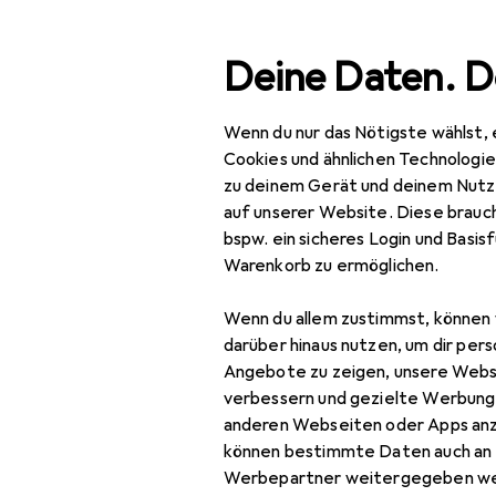
Suche
Deine Daten. D
Wenn du nur das Nötigste wählst, 
Navigation nach Kategorien
Gesamtsortiment
Woh
Gesamtsortiment
Cookies und ähnlichen Technologi
zu deinem Gerät und deinem Nutz
Wohnen
auf unserer Website. Diese brauch
EU
14,
bspw. ein sicheres Login und Basis
Deko + Accessoires
Wa
Warenkorb zu ermöglichen.
30 
Wanddekoration
Wenn du allem zustimmst, können 
Bilder
darüber hinaus nutzen, um dir pers
Angebote zu zeigen, unsere Webs
Bilderrahmen
verbessern und gezielte Werbung
Zubehör für
anderen Webseiten oder Apps an
Dekofolie
können bestimmte Daten auch an 
Pinnwand
Hier findest du passendes
Werbepartner weitergegeben we