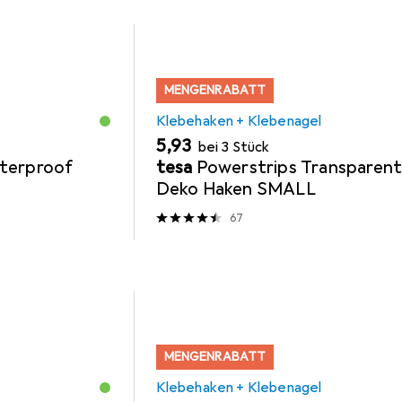
MENGENRABATT
Klebehaken + Klebenagel
EUR
5,93
bei 3 Stück
terproof
tesa
Powerstrips Transparen
Deko Haken SMALL
67
MENGENRABATT
Klebehaken + Klebenagel