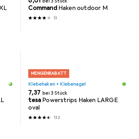
EUR
6,01
bei 3 Stück
 XL
Command
Haken outdoor M
13
MENGENRABATT
Klebehaken + Klebenagel
EUR
7,37
bei 3 Stück
LL
tesa
Powerstrips Haken LARGE
oval
132