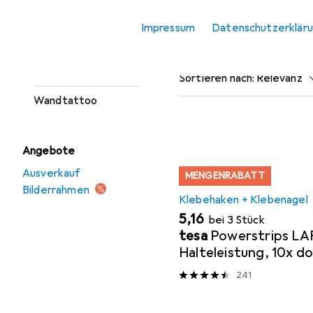
Spiegel
Impressum
Datenschutzerklär
Beliebt
Klebehaken 
Wanddeko
Wandschild
Sortieren nach
:
Relevanz
Wandtattoo
Produktliste
Angebote
Ausverkauf
MENGENRABATT
Bilderrahmen
Klebehaken + Klebenagel
EUR
5,16
bei 3 Stück
tesa
Powerstrips LA
Halteleistung, 10x d
Klebestreifen
241