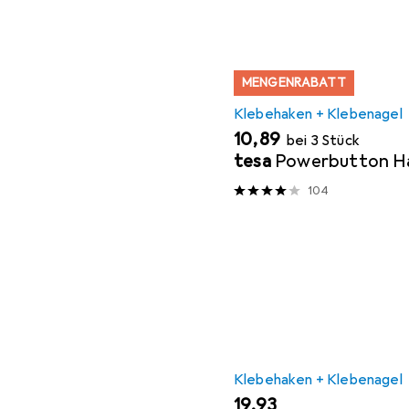
MENGENRABATT
Klebehaken + Klebenagel
EUR
10,89
bei 3 Stück
tesa
Powerbutton Ha
104
Klebehaken + Klebenagel
EUR
19,93