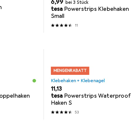
EUR
6,99
bei 3 Stück
n
tesa
Powerstrips Klebehaken
Small
11
MENGENRABATT
Klebehaken + Klebenagel
EUR
11,13
oppelhaken
tesa
Powerstrips Waterproof
Haken S
53