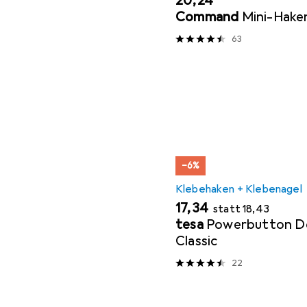
EUR
20,24
Command
Mini-Hake
63
−6%
Klebehaken + Klebenagel
EUR
EUR
17,34
statt
18,43
tesa
Powerbutton D
Classic
22