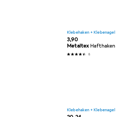
Klebehaken + Klebenagel
EUR
3,90
Metaltex
Hafthaken
8
Klebehaken + Klebenagel