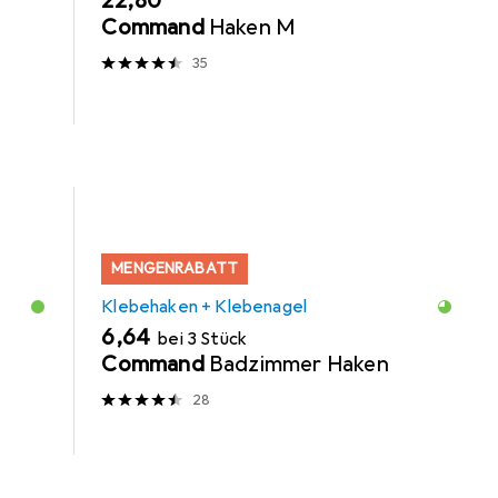
EUR
22,80
Command
Haken M
35
MENGENRABATT
Klebehaken + Klebenagel
EUR
6,64
bei 3 Stück
Command
Badzimmer Haken
28