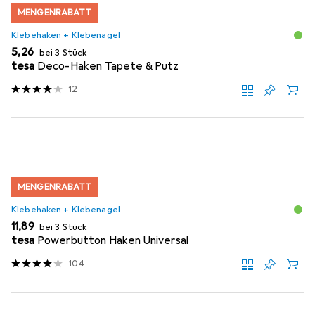
MENGENRABATT
Klebehaken + Klebenagel
EUR
5,26
bei 3 Stück
tesa
Deco-Haken Tapete & Putz
12
MENGENRABATT
Klebehaken + Klebenagel
EUR
11,89
bei 3 Stück
tesa
Powerbutton Haken Universal
104