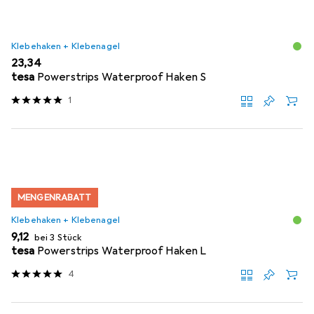
Klebehaken + Klebenagel
EUR
23,34
tesa
Powerstrips Waterproof Haken S
1
MENGENRABATT
Klebehaken + Klebenagel
EUR
9,12
bei 3 Stück
tesa
Powerstrips Waterproof Haken L
4