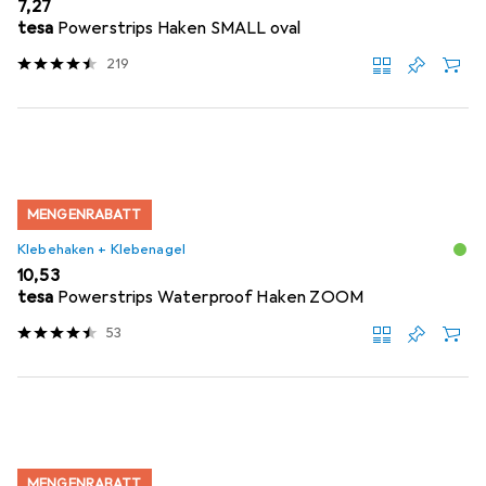
EUR
7,27
tesa
Powerstrips Haken SMALL oval
219
MENGENRABATT
Klebehaken + Klebenagel
EUR
10,53
tesa
Powerstrips Waterproof Haken ZOOM
53
MENGENRABATT