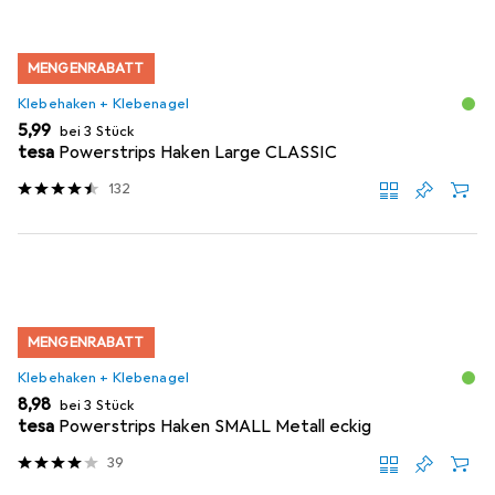
MENGENRABATT
Klebehaken + Klebenagel
EUR
5,99
bei 3 Stück
tesa
Powerstrips Haken Large CLASSIC
132
MENGENRABATT
Klebehaken + Klebenagel
EUR
8,98
bei 3 Stück
tesa
Powerstrips Haken SMALL Metall eckig
39