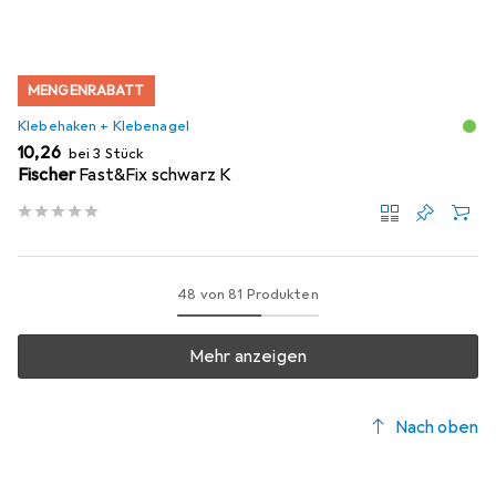
MENGENRABATT
Klebehaken + Klebenagel
EUR
10,26
bei 3 Stück
Fischer
Fast&Fix schwarz K
48 von 81 Produkten
Mehr anzeigen
Nach oben