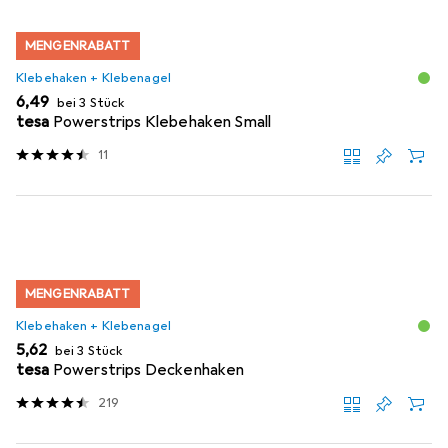
MENGENRABATT
Klebehaken + Klebenagel
EUR
6,49
bei 3 Stück
tesa
Powerstrips Klebehaken Small
11
MENGENRABATT
Klebehaken + Klebenagel
EUR
5,62
bei 3 Stück
tesa
Powerstrips Deckenhaken
219