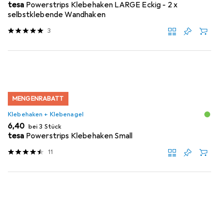
tesa
Powerstrips Klebehaken LARGE Eckig - 2 x
selbstklebende Wandhaken
3
MENGENRABATT
Klebehaken + Klebenagel
EUR
6,40
bei 3 Stück
tesa
Powerstrips Klebehaken Small
11