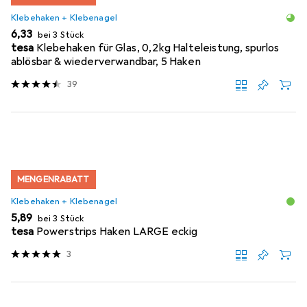
Klebehaken + Klebenagel
EUR
6,33
bei 3 Stück
tesa
Klebehaken für Glas, 0,2kg Halteleistung, spurlos
ablösbar & wiederverwandbar, 5 Haken
39
MENGENRABATT
Klebehaken + Klebenagel
EUR
5,89
bei 3 Stück
tesa
Powerstrips Haken LARGE eckig
3