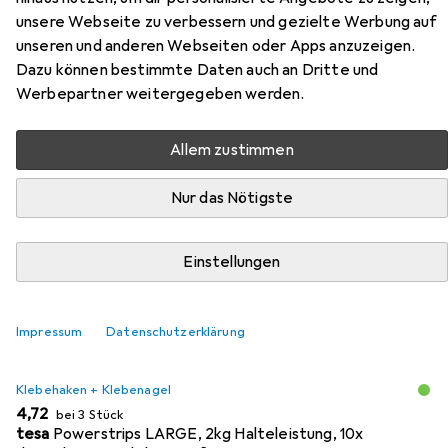
unsere Webseite zu verbessern und gezielte Werbung auf
Zubehör für ZEP New Easy
unseren und anderen Webseiten oder Apps anzuzeigen.
Dazu können bestimmte Daten auch an Dritte und
Hier findest du passendes Zubehör zum Produkt ZEP
Werbepartner weitergegeben werden.
New Easy aus der Kategorie Klebehaken + Klebenagel.
Allem zustimmen
Beliebt
Klebehaken + Klebenagel
Nägel
Nur das Nötigste
Relevanz
Einstellungen
Produktliste
Impressum
Datenschutzerklärung
MENGENRABATT
Klebehaken + Klebenagel
EUR
4,72
bei 3 Stück
tesa
Powerstrips LARGE, 2kg Halteleistung, 10x