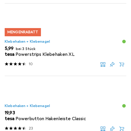
MENGENRABATT
Klebehaken + Klebenagel
EUR
5,99
bei 3 Stück
tesa
Powerstrips Klebehaken XL
10
Klebehaken + Klebenagel
EUR
19,93
tesa
Powerbutton Hakenleiste Classic
23