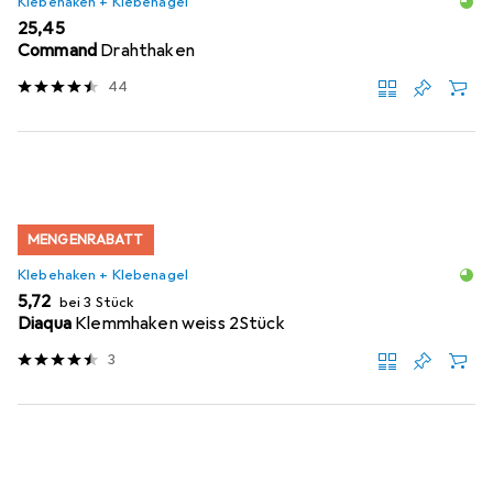
Klebehaken + Klebenagel
EUR
25,45
Command
Drahthaken
44
MENGENRABATT
Klebehaken + Klebenagel
EUR
5,72
bei 3 Stück
Diaqua
Klemmhaken weiss 2Stück
3