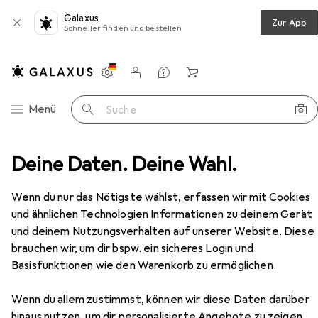
Galaxus
Zur App
Schneller finden und bestellen
Einstellungen
Kundenkonto
Vergleichslisten
Merklisten
Warenkorb
Navigation nach Kategorien
Menü
Suche
Deine Daten. Deine Wahl.
Wanddekoration
Bilderrahmen
ZEP New Easy
Zubehör
Wenn du nur das Nötigste wählst, erfassen wir mit Cookies
und ähnlichen Technologien Informationen zu deinem Gerät
EUR
46,85
und deinem Nutzungsverhalten auf unserer Website. Diese
ZEP
New Easy
brauchen wir, um dir bspw. ein sicheres Login und
40.80 x 60.80 cm
Basisfunktionen wie den Warenkorb zu ermöglichen.
Wenn du allem zustimmst, können wir diese Daten darüber
hinaus nutzen, um dir personalisierte Angebote zu zeigen,