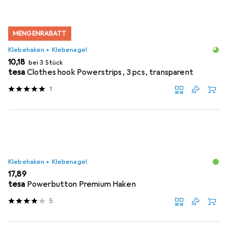
MENGENRABATT
Klebehaken + Klebenagel
EUR
10,18
bei 3 Stück
tesa
Clothes hook Powerstrips, 3 pcs, transparent
1
Klebehaken + Klebenagel
EUR
17,89
tesa
Powerbutton Premium Haken
5