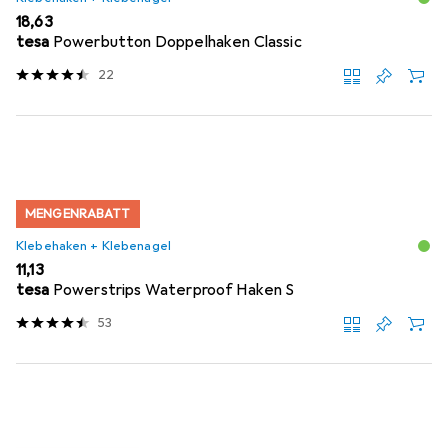
EUR
18,63
tesa
Powerbutton Doppelhaken Classic
22
MENGENRABATT
Klebehaken + Klebenagel
EUR
11,13
tesa
Powerstrips Waterproof Haken S
53