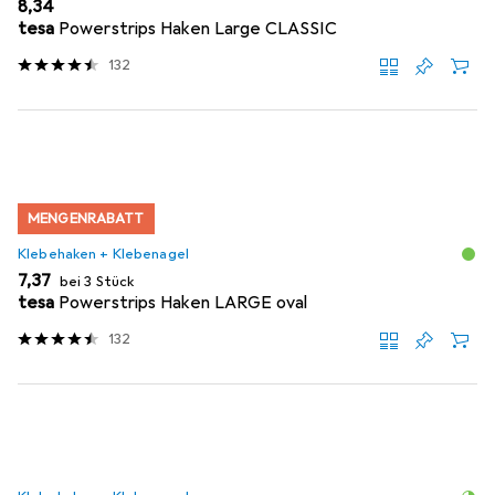
EUR
8,34
tesa
Powerstrips Haken Large CLASSIC
132
MENGENRABATT
Klebehaken + Klebenagel
EUR
7,37
bei 3 Stück
tesa
Powerstrips Haken LARGE oval
132