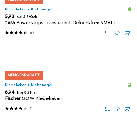
Klebehaken + Klebenagel
EUR
5,93
bei 3 Stück
tesa
Powerstrips Transparent Deko Haken SMALL
67
MENGENRABATT
Klebehaken + Klebenagel
EUR
8,94
bei 3 Stück
Fischer
GOW Klebehaken
11