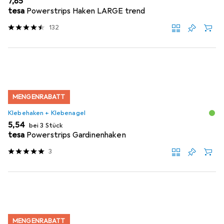
EUR
7,85
tesa
Powerstrips Haken LARGE trend
132
MENGENRABATT
Klebehaken + Klebenagel
EUR
5,54
bei 3 Stück
tesa
Powerstrips Gardinenhaken
3
MENGENRABATT