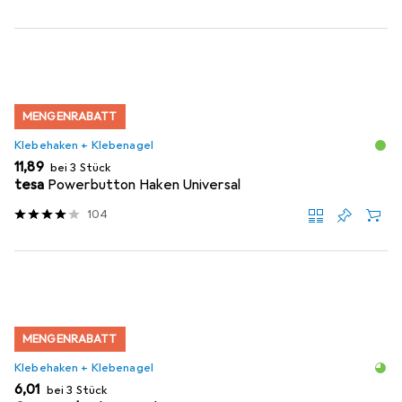
MENGENRABATT
Klebehaken + Klebenagel
EUR
11,89
bei 3 Stück
tesa
Powerbutton Haken Universal
104
MENGENRABATT
Klebehaken + Klebenagel
EUR
6,01
bei 3 Stück