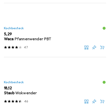
Kochbesteck
EUR
5,29
Waca
Pfannenwender PBT
47
Kochbesteck
EUR
18,12
Staub
Wokwender
46