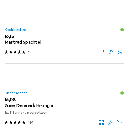
Kochbesteck
EUR
16,15
Mastrad
Spachtel
19
Untersetzer
EUR
16,08
Zone Denmark
Hexagon
1x, Pfannenuntersetzer
114