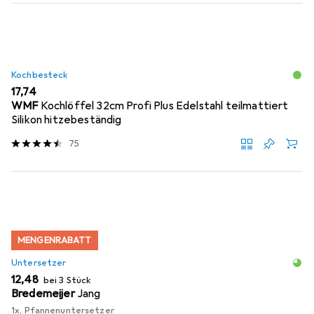
Kochbesteck
EUR
17,74
WMF
Kochlöffel 32cm Profi Plus Edelstahl teilmattiert
Silikon hitzebeständig
75
MENGENRABATT
Untersetzer
EUR
12,48
bei 3 Stück
Bredemeijer
Jang
1x, Pfannenuntersetzer