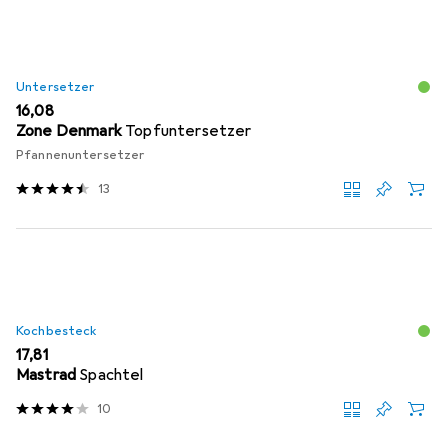
Untersetzer
EUR
16,08
Zone Denmark
Topfuntersetzer
Pfannenuntersetzer
13
Kochbesteck
EUR
17,81
Mastrad
Spachtel
10