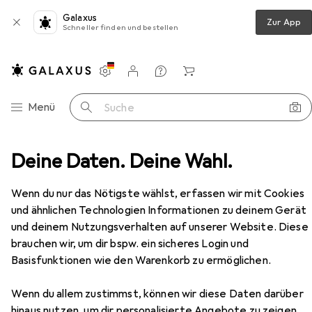
Galaxus
Zur App
Schneller finden und bestellen
Einstellungen
Kundenkonto
Vergleichslisten
Merklisten
Warenkorb
Navigation nach Kategorien
Menü
Suche
Kochgeschirr
Deine Daten. Deine Wahl.
Pfanne + Kochtopf
Ballarini Ledro
Zubehör
Ballarini
Ledro
Wenn du nur das Nötigste wählst, erfassen wir mit Cookies
Bratpfanne, Aluminium, 26 x 5.50 cm
und ähnlichen Technologien Informationen zu deinem Gerät
und deinem Nutzungsverhalten auf unserer Website. Diese
brauchen wir, um dir bspw. ein sicheres Login und
Basisfunktionen wie den Warenkorb zu ermöglichen.
Zubehör für Ballarini Ledro
Wenn du allem zustimmst, können wir diese Daten darüber
Hier findest du passendes Zubehör zum Produkt Ballarini
hinaus nutzen, um dir personalisierte Angebote zu zeigen,