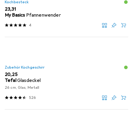
Kochbesteck
EUR
23,31
My Basics
Pfannenwender
4
Zubehör Kochgeschirr
EUR
20,25
Tefal
Glasdeckel
26 cm, Glas, Metall
526