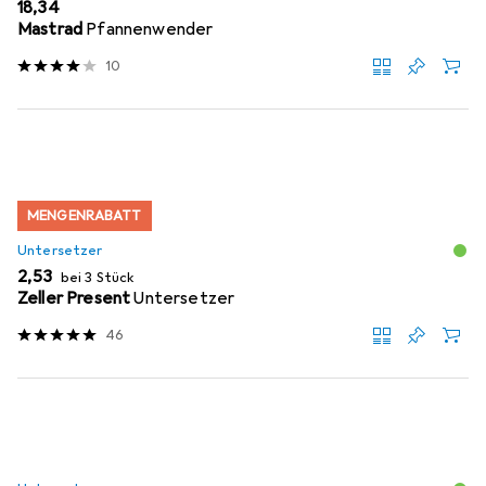
EUR
18,34
Mastrad
Pfannenwender
10
MENGENRABATT
Untersetzer
EUR
2,53
bei 3 Stück
Zeller Present
Untersetzer
46