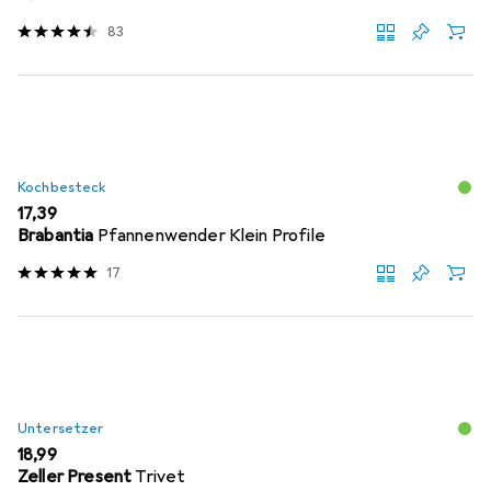
83
Kochbesteck
EUR
17,39
Brabantia
Pfannenwender Klein Profile
17
Untersetzer
EUR
18,99
Zeller Present
Trivet