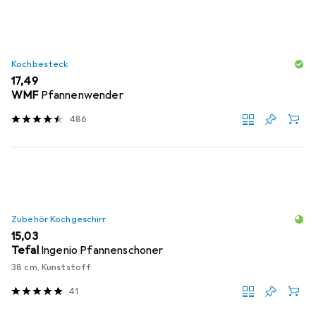
Kochbesteck
EUR
17,49
WMF
Pfannenwender
486
Zubehör Kochgeschirr
EUR
15,03
Tefal
Ingenio Pfannenschoner
38 cm, Kunststoff
41