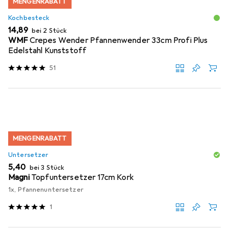
MENGENRABATT
Kochbesteck
EUR
14,89
bei 2 Stück
WMF
Crepes Wender Pfannenwender 33cm Profi Plus
Edelstahl Kunststoff
51
MENGENRABATT
Untersetzer
EUR
5,40
bei 3 Stück
Magni
Topfuntersetzer 17cm Kork
1x, Pfannenuntersetzer
1