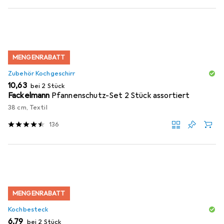
MENGENRABATT
Zubehör Kochgeschirr
EUR
10,63
bei 2 Stück
Fackelmann
Pfannenschutz-Set 2 Stück assortiert
38 cm, Textil
136
MENGENRABATT
Kochbesteck
EUR
6,79
bei 2 Stück