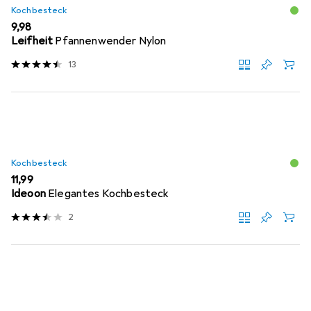
Kochbesteck
EUR
9,98
Leifheit
Pfannenwender Nylon
13
Kochbesteck
EUR
11,99
Ideoon
Elegantes Kochbesteck
2