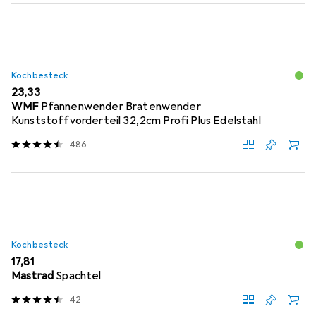
Kochbesteck
EUR
23,33
WMF
Pfannenwender Bratenwender
Kunststoffvorderteil 32,2cm Profi Plus Edelstahl
486
Kochbesteck
EUR
17,81
Mastrad
Spachtel
42