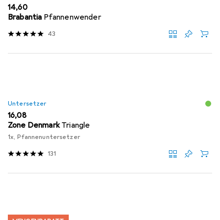
EUR
14,60
Brabantia
Pfannenwender
43
Untersetzer
EUR
16,08
Zone Denmark
Triangle
1x, Pfannenuntersetzer
131