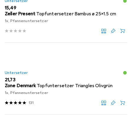
Untersetzer
EUR
15,49
Zeller Present
Topfuntersetzer Bambus ø 25x1.5 cm
1x, Pfannenuntersetzer
Untersetzer
EUR
21,73
Zone Denmark
Topfuntersetzer Triangles Olivgrün
1x, Pfannenuntersetzer
131