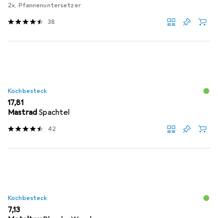
2x, Pfannenuntersetzer
38
Kochbesteck
EUR
17,81
Mastrad
Spachtel
42
Kochbesteck
EUR
7,13