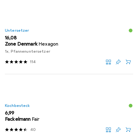
Untersetzer
EUR
16,08
Zone Denmark
Hexagon
1x, Pfannenuntersetzer
114
Kochbesteck
EUR
6,99
Fackelmann
Fair
40