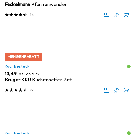
Fackelmann
Pfannenwender
14
MENGENRABATT
Kochbesteck
EUR
13,49
bei 2 Stück
Krüger
KKÜ Küchenhelfer-Set
26
Kochbesteck