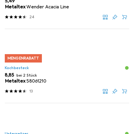
EUR
5,49
Metaltex
Wender Acacia Line
24
MENGENRABATT
Kochbesteck
EUR
8,85
bei 2 Stück
Metaltex
58061210
13
Untersetzer