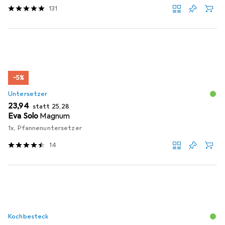
131
−5%
Untersetzer
EUR
EUR
23,94
statt
25,28
Eva Solo
Magnum
1x, Pfannenuntersetzer
14
Kochbesteck