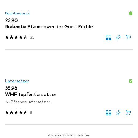
Kochbesteck
EUR
23,90
Brabantia
Pfannenwender Gross Profile
35
Untersetzer
EUR
35,98
WMF
Topfuntersetzer
1x, Pfannenuntersetzer
8
48 von 238 Produkten