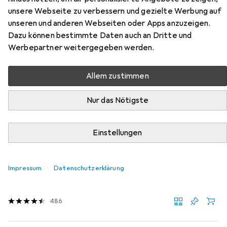
Ledro aus den Kategorien Kochbesteck, Zubehör
unsere Webseite zu verbessern und gezielte Werbung auf
Kochgeschirr und Untersetzer.
unseren und anderen Webseiten oder Apps anzuzeigen.
Dazu können bestimmte Daten auch an Dritte und
Werbepartner weitergegeben werden.
Beliebt
Kochbesteck
Zubehör Kochgeschirr
Unterset
Allem zustimmen
Relevanz
Nur das Nötigste
Produktliste
Einstellungen
MENGENRABATT
Kochbesteck
Impressum
Datenschutzerklärung
EUR
8,23
bei 2 Stück
WMF
Pfannenwender
486