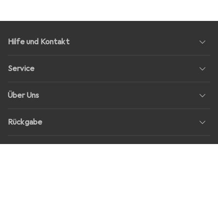
Hilfe und Kontakt
Service
Über Uns
Rückgabe
Soziale Medien
Stellenangebote
Preise
Alle Preise in EUR inkl. MwSt., zzgl.
Versandkosten
bei Bestellungen