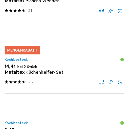
Metaltex
Plancha Wender
21
MENGENRABATT
Kochbesteck
EUR
14,41
bei 2 Stück
Metaltex
Küchenhelfer-Set
28
Kochbesteck