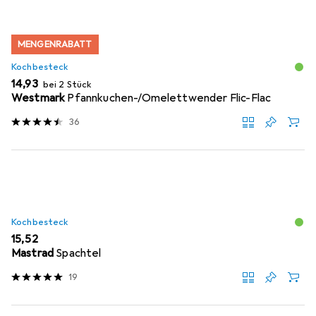
MENGENRABATT
Kochbesteck
EUR
14,93
bei 2 Stück
Westmark
Pfannkuchen-/Omelettwender Flic-Flac
36
Kochbesteck
EUR
15,52
Mastrad
Spachtel
19