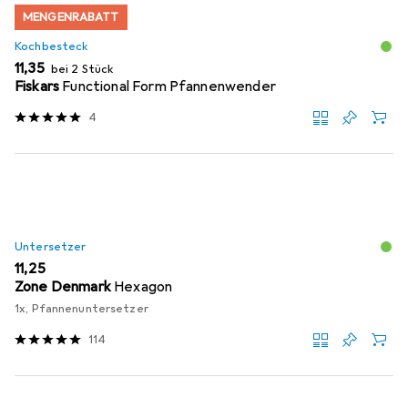
MENGENRABATT
Kochbesteck
EUR
11,35
bei 2 Stück
Fiskars
Functional Form Pfannenwender
4
Untersetzer
EUR
11,25
Zone Denmark
Hexagon
1x, Pfannenuntersetzer
114