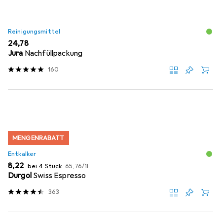
Reinigungsmittel
EUR
24,78
Jura
Nachfüllpackung
160
MENGENRABATT
Entkalker
EUR
EUR
8,22
bei 4 Stück
65,76
/
1l
Durgol
Swiss Espresso
363