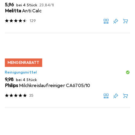
EUR
EUR
5,96
bei 4 Stück
23,84
/
1l
Melitta
Anti Calc
129
MENGENRABATT
Reinigungsmittel
EUR
9,98
bei 4 Stück
Philips
Milchkreislaufreiniger CA6705/10
35