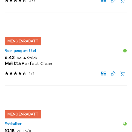
291
MENGENRABATT
Reinigungsmittel
EUR
6,43
bei 4 Stück
Melitta
Perfect Clean
171
MENGENRABATT
Entkalker
EUR
EUR
10,18
20,36
/
1l