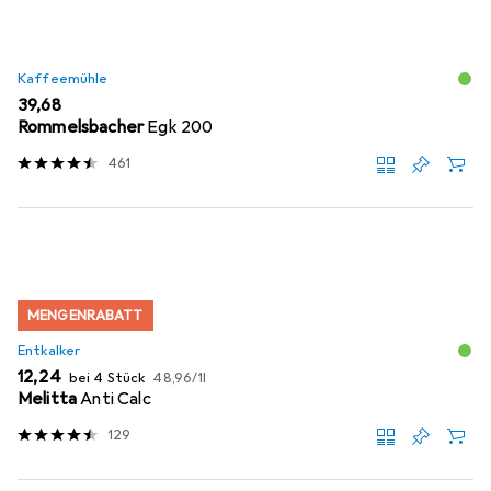
Kaffeemühle
EUR
39,68
Rommelsbacher
Egk 200
461
MENGENRABATT
Entkalker
EUR
EUR
12,24
bei 4 Stück
48,96
/
1l
Melitta
Anti Calc
129