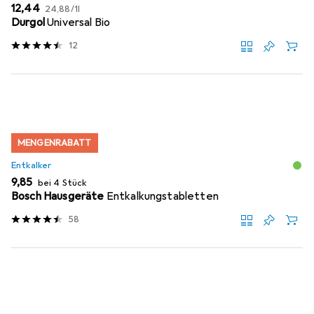
EUR
EUR
12,44
24,88
/
1l
Durgol
Universal Bio
12
MENGENRABATT
Entkalker
EUR
9,85
bei 4 Stück
Bosch Hausgeräte
Entkalkungstabletten
58