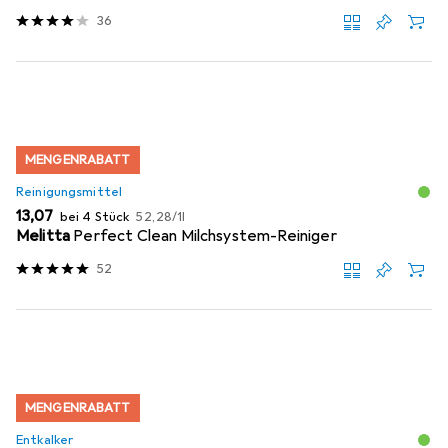
36
MENGENRABATT
Reinigungsmittel
EUR
EUR
13,07
bei 4 Stück
52,28
/
1l
Melitta
Perfect Clean Milchsystem-Reiniger
52
MENGENRABATT
Entkalker