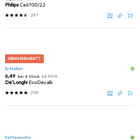
Philips
Ca6700/22
297
MENGENRABATT
Entkalker
EUR
EUR
6,49
bei 4 Stück
64,90
/
1l
De'Longhi
EcoDecalk
2119
Kaffeemühle