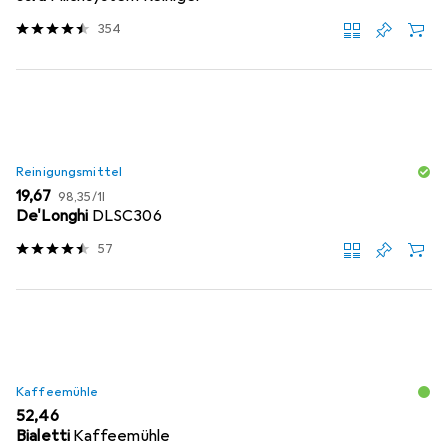
354
Reinigungsmittel
EUR
EUR
19,67
98,35
/
1l
De'Longhi
DLSC306
57
Kaffeemühle
EUR
52,46
Bialetti
Kaffeemühle