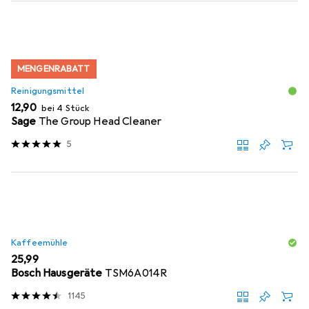
MENGENRABATT
Reinigungsmittel
EUR
12,90
bei 4 Stück
Sage
The Group Head Cleaner
5
Kaffeemühle
EUR
25,99
Bosch Hausgeräte
TSM6A014R
1145