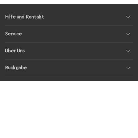
Hilfe und Kontakt
Service
Über Uns
Rückgabe
Soziale Medien
Stellenangebote
Preise
Alle Preise in EUR inkl. MwSt., zzgl.
Versandkosten
bei Bestellungen
unter
30,–