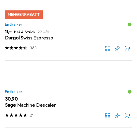
MENGENRABATT
Entkalker
EUR
EUR
11,–
bei 4 Stück
22,–
/
1l
Durgol
Swiss Espresso
363
Entkalker
EUR
30,90
Sage
Machine Descaler
21