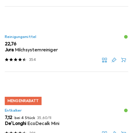
Reinigungsmittel
EUR
22,76
Jura
Milchsystemreiniger
354
MENGENRABATT
Entkalker
EUR
EUR
7,12
bei 4 Stück
35,60
/
1l
De'Longhi
EcoDecalk Mini