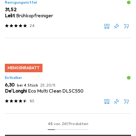
Reinigungsmittel
EUR
31,52
Lelit
Brühkopfreiniger
24
MENGENRABATT
Entkalker
EUR
EUR
6,30
bei 4 Stück
25,20
/
1l
De'Longhi
Eco Multi Clean DLSC550
85
48 von 261 Produkten