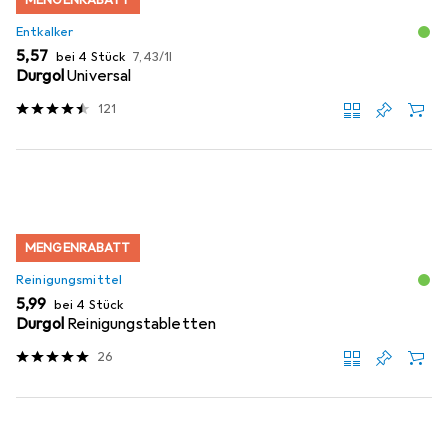
Entkalker
EUR
EUR
5,57
bei 4 Stück
7,43
/
1l
Durgol
Universal
121
MENGENRABATT
Reinigungsmittel
EUR
5,99
bei 4 Stück
Durgol
Reinigungstabletten
26