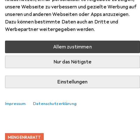
unsere Webseite zu verbessern und gezielte Werbung auf
Kolbowy ekspres do kawy
unseren und anderen Webseiten oder Apps anzuzeigen.
Black+Decker BXCO1350E
Dazu können bestimmte Daten auch an Dritte und
Werbepartner weitergegeben werden.
Hier findest du passendes Zubehör zum Produkt Black &
Decker Kolbowy ekspres do kawy Black+Decker
Allem zustimmen
BXCO1350E aus den Kategorien Reinigungsmittel,
Entkalker und Kaffeemühle.
Nur das Nötigste
Beliebt
Reinigungsmittel
Entkalker
Kaffeemühle
Einstellungen
Relevanz
Impressum
Datenschutzerklärung
Produktliste
MENGENRABATT