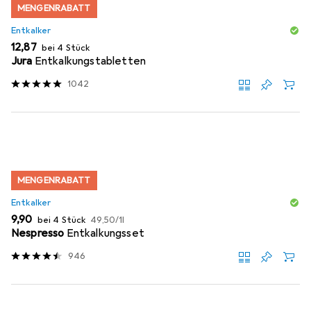
MENGENRABATT
Entkalker
EUR
12,87
bei 4 Stück
Jura
Entkalkungstabletten
1042
MENGENRABATT
Entkalker
EUR
EUR
9,90
bei 4 Stück
49,50
/
1l
Nespresso
Entkalkungsset
946