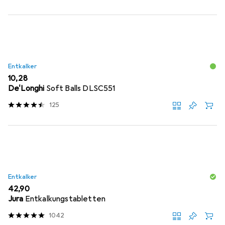
Entkalker
EUR
10,28
De'Longhi
Soft Balls DLSC551
125
Entkalker
EUR
42,90
Jura
Entkalkungstabletten
1042