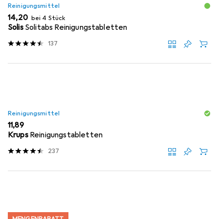
Reinigungsmittel
EUR
14,20
bei 4 Stück
Solis
Solitabs Reinigungstabletten
137
Reinigungsmittel
EUR
11,89
Krups
Reinigungstabletten
237
MENGENRABATT