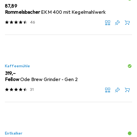
EUR
87,89
Rommelsbacher
EKM 400 mit Kegelmahlwerk
46
Kaffeemühle
EUR
319,–
Fellow
Ode Brew Grinder - Gen 2
31
Entkalker