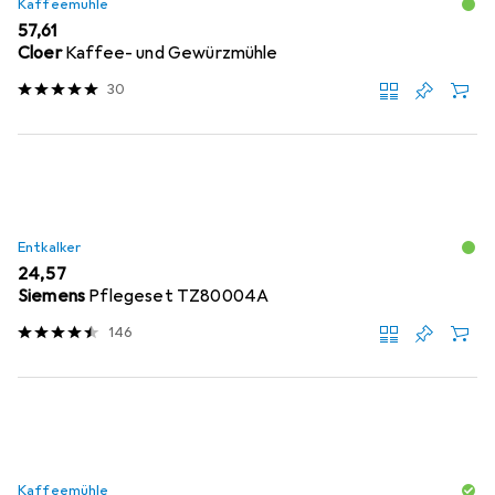
Kaffeemühle
EUR
57,61
Cloer
Kaffee- und Gewürzmühle
30
Entkalker
EUR
24,57
Siemens
Pflegeset TZ80004A
146
Kaffeemühle