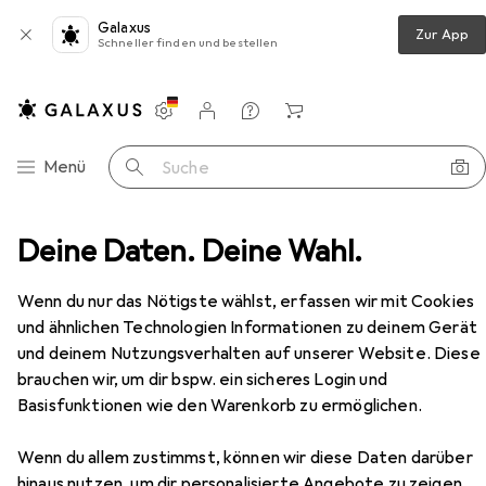
Galaxus
Zur App
Schneller finden und bestellen
Einstellungen
Kundenkonto
Vergleichslisten
Merklisten
Warenkorb
Navigation nach Kategorien
Menü
Suche
Decker Kolbowy ekspres do kawy Black+Decker BXCO1350E
Deine Daten. Deine Wahl.
Zubehör
Wenn du nur das Nötigste wählst, erfassen wir mit Cookies
EUR
EUR
123,34
statt
149,28
und ähnlichen Technologien Informationen zu deinem Gerät
Black & Decker
Kolbowy ekspres do
und deinem Nutzungsverhalten auf unserer Website. Diese
kawy Black+Decker BXCO1350E
brauchen wir, um dir bspw. ein sicheres Login und
Basisfunktionen wie den Warenkorb zu ermöglichen.
Wenn du allem zustimmst, können wir diese Daten darüber
Zubehör für Black & Decker
hinaus nutzen, um dir personalisierte Angebote zu zeigen,