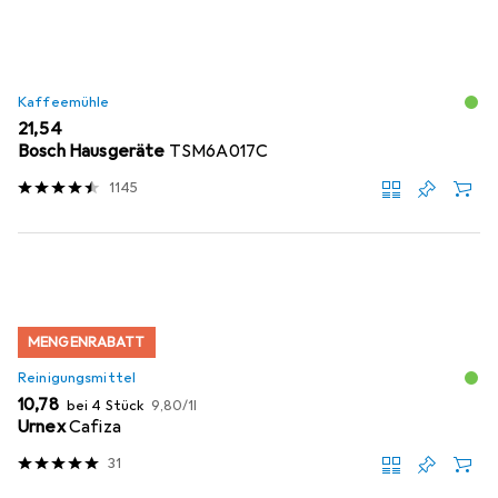
Kaffeemühle
EUR
21,54
Bosch Hausgeräte
TSM6A017C
1145
MENGENRABATT
Reinigungsmittel
EUR
EUR
10,78
bei 4 Stück
9,80
/
1l
Urnex
Cafiza
31