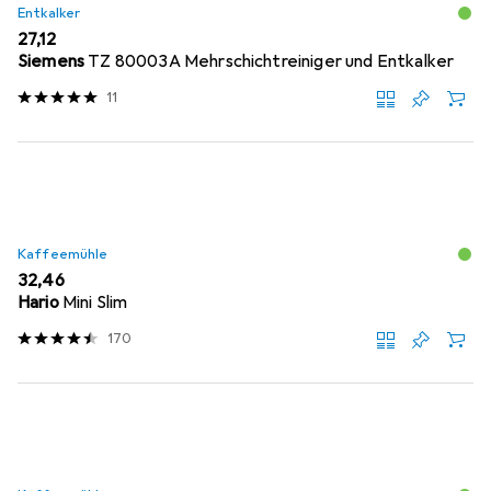
Entkalker
EUR
27,12
Siemens
TZ 80003A Mehrschichtreiniger und Entkalker
11
Kaffeemühle
EUR
32,46
Hario
Mini Slim
170