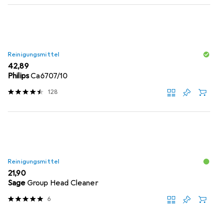
Reinigungsmittel
EUR
42,89
Philips
Ca6707/10
128
Reinigungsmittel
EUR
21,90
Sage
Group Head Cleaner
6