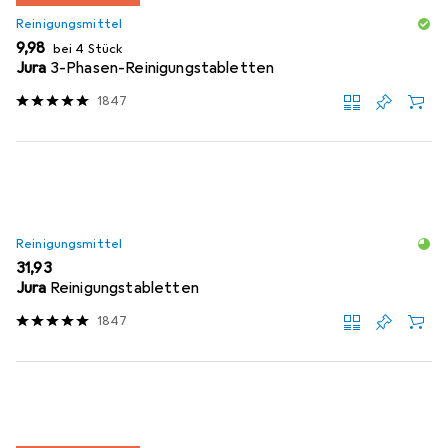
Reinigungsmittel
EUR
9,98
bei 4 Stück
Jura
3-Phasen-Reinigungstabletten
1847
Reinigungsmittel
EUR
31,93
Jura
Reinigungstabletten
1847