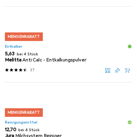
MENGENRABATT
Entkalker
EUR
5,63
bei 4 Stück
Melitta
Anti Calc - Entkalkungspulver
37
MENGENRABATT
Reinigungsmittel
EUR
12,70
bei 4 Stück
Jura
Milchsystem Reiniger