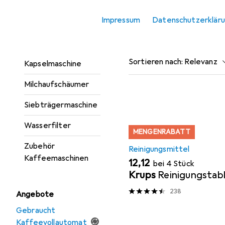
Kaffeevollautomat
Impressum
Datenschutzerklär
Kaffeevollautomat
Beliebt
Reinigungsm
Einbau
Sortieren nach
:
Relevanz
Kapselmaschine
Produktliste
Milchaufschäumer
Siebträgermaschine
Wasserfilter
MENGENRABATT
Zubehör
Reinigungsmittel
Kaffeemaschinen
EUR
12,12
bei 4 Stück
Krups
Reinigungstab
238
Angebote
Gebraucht
Kaffeevollautomat