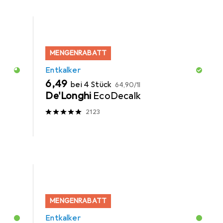
MENGENRABATT
Entkalker
EUR
EUR
6,49
bei 4 Stück
64,90
/
1l
De'Longhi
EcoDecalk
2123
MENGENRABATT
Entkalker