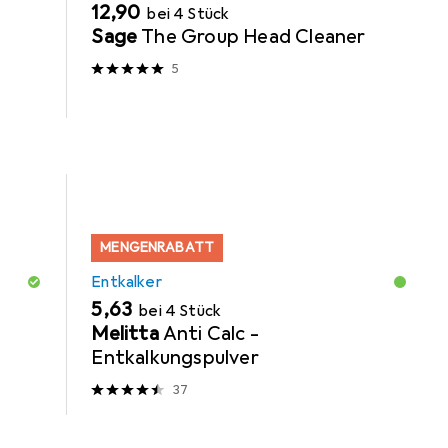
EUR
12,90
bei 4 Stück
Sage
The Group Head Cleaner
5
MENGENRABATT
Entkalker
EUR
5,63
bei 4 Stück
Melitta
Anti Calc -
Entkalkungspulver
37