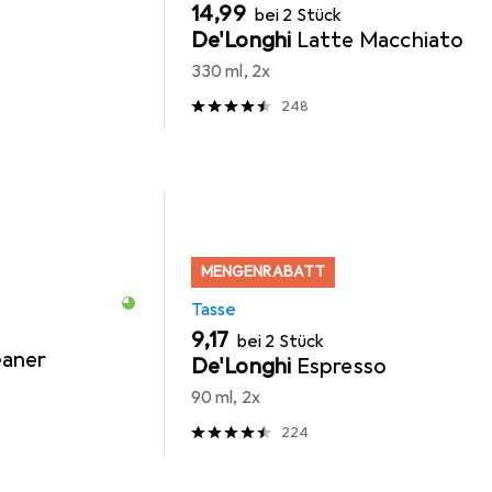
EUR
14,99
bei 2 Stück
De'Longhi
Latte Macchiato
330 ml, 2x
248
MENGENRABATT
Tasse
EUR
9,17
bei 2 Stück
eaner
De'Longhi
Espresso
90 ml, 2x
224