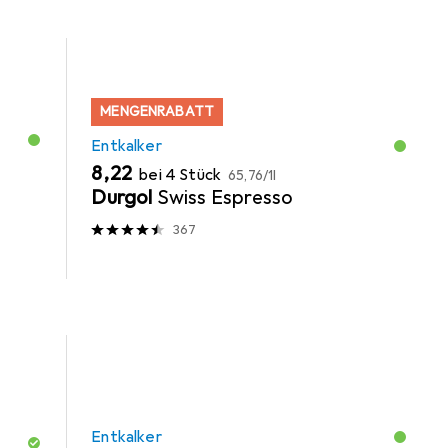
MENGENRABATT
Entkalker
EUR
EUR
8,22
bei 4 Stück
65,76
/
1l
Durgol
Swiss Espresso
367
Entkalker