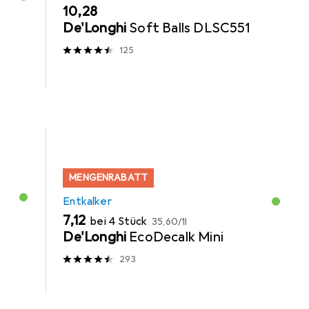
EUR
10,28
De'Longhi
Soft Balls DLSC551
125
MENGENRABATT
Entkalker
EUR
EUR
7,12
bei 4 Stück
35,60
/
1l
De'Longhi
EcoDecalk Mini
293