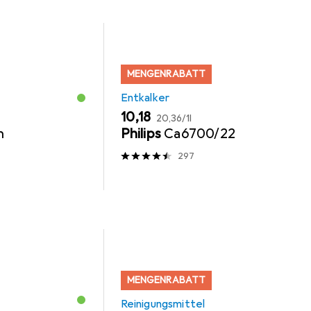
MENGENRABATT
Entkalker
EUR
EUR
10,18
20,36
/
1l
n
Philips
Ca6700/22
297
MENGENRABATT
Reinigungsmittel