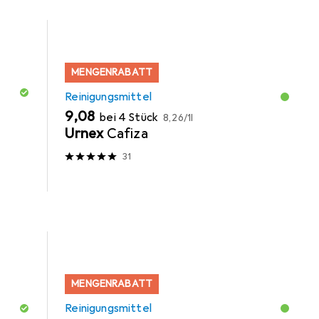
MENGENRABATT
Reinigungsmittel
EUR
EUR
9,08
bei 4 Stück
8,26
/
1l
Urnex
Cafiza
31
MENGENRABATT
Reinigungsmittel