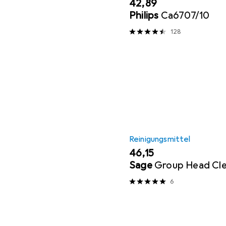
EUR
42,89
Philips
Ca6707/10
128
Reinigungsmittel
EUR
46,15
Sage
Group Head Cl
6