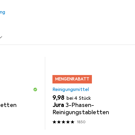
ung
ittel
Krups
Entkalker
Tasse
Milchaufschäumer
MENGENRABATT
Reinigungsmittel
EUR
9,98
bei 4 Stück
letten
Jura
3-Phasen-
Reinigungstabletten
1850