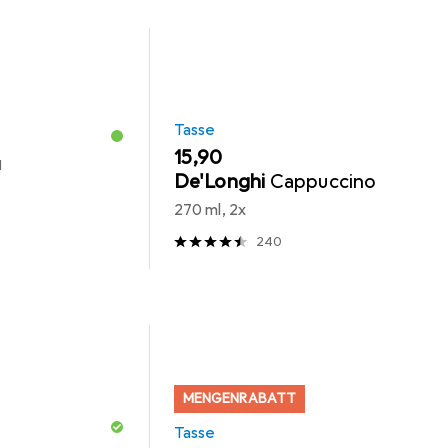
Tasse
EUR
15,90
l
De'Longhi
Cappuccino
270 ml, 2x
240
MENGENRABATT
Tasse