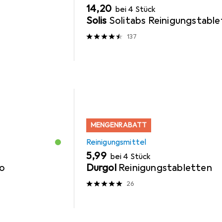
EUR
14,20
bei 4 Stück
Solis
Solitabs Reinigungstabl
137
MENGENRABATT
Reinigungsmittel
EUR
5,99
bei 4 Stück
so
Durgol
Reinigungstabletten
26