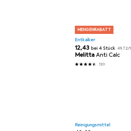
MENGENRABATT
Entkalker
EUR
EUR
12,43
bei 4 Stück
49,72
/
1
Melitta
Anti Calc
130
Reinigungsmittel