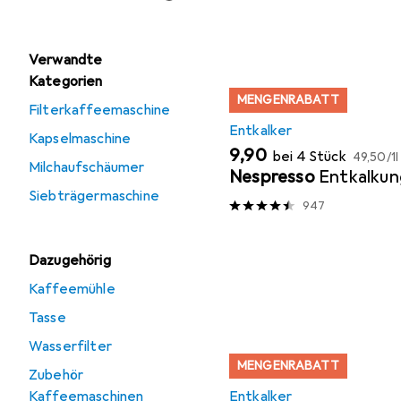
Verwandte
Kategorien
MENGENRABATT
Filterkaffeemaschine
Entkalker
Kapselmaschine
EUR
EUR
9,90
bei 4 Stück
49,50
/
1l
Milchaufschäumer
Nespresso
Entkalkun
Siebträgermaschine
947
Dazugehörig
Kaffeemühle
Tasse
Wasserfilter
MENGENRABATT
Zubehör
Kaffeemaschinen
Entkalker