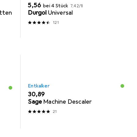
EUR
EUR
5,56
bei 4 Stück
7,42
/
1l
etten
Durgol
Universal
121
Entkalker
EUR
30,89
Sage
Machine Descaler
21