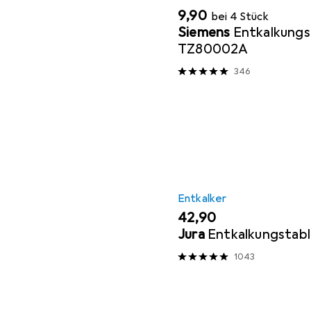
EUR
9,90
bei 4 Stück
Siemens
Entkalkungs
TZ80002A
346
Entkalker
EUR
42,90
Jura
Entkalkungstab
1043