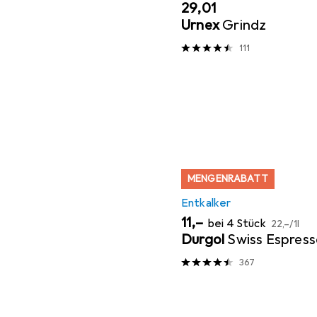
EUR
29,01
Urnex
Grindz
111
MENGENRABATT
Entkalker
EUR
EUR
11,–
bei 4 Stück
22,–
/
1l
Durgol
Swiss Espres
367