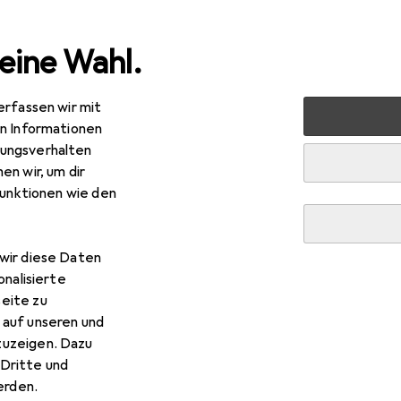
eine Wahl.
erfassen wir mit
halt
Kaffeemaschinen
Kaffeevollautomat
Krups In
en Informationen
ungsverhalten
en wir, um dir
funktionen wie den
R
5,–
ups
Intuition Preference
wir diese Daten
onalisierte
eite zu
 auf unseren und
 Krups Intuition Preference
zuzeigen. Dazu
Dritte und
rden.
 Zubehör zum Produkt Krups Intuition Preference aus den Kateg