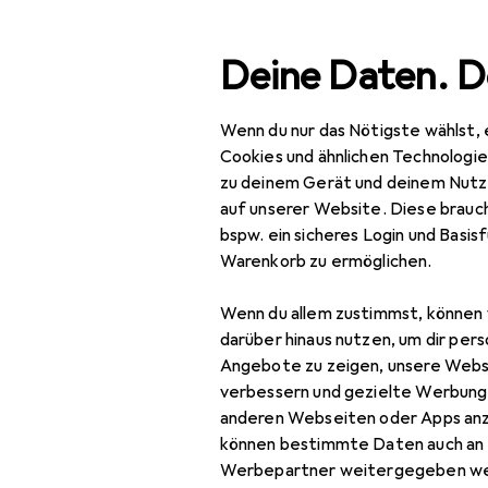
Suche
Deine Daten. D
Wenn du nur das Nötigste wählst, 
Navigation nach Kategorien
Gesamtsortiment
Haus
Gesamtsortiment
Cookies und ähnlichen Technologi
zu deinem Gerät und deinem Nutz
Haushalt
auf unserer Website. Diese brauch
bspw. ein sicheres Login und Basis
Kaffeemaschinen
EU
64
Warenkorb zu ermöglichen.
Kr
Entkalker
Wenn du allem zustimmst, können 
Espressokocher
darüber hinaus nutzen, um dir pers
Angebote zu zeigen, unsere Webs
Filterkaffeemaschine
verbessern und gezielte Werbung
Zubehör für
anderen Webseiten oder Apps an
Kaffeebereiter
können bestimmte Daten auch an 
Kaffeemühle
Werbepartner weitergegeben we
Hier findest du passendes