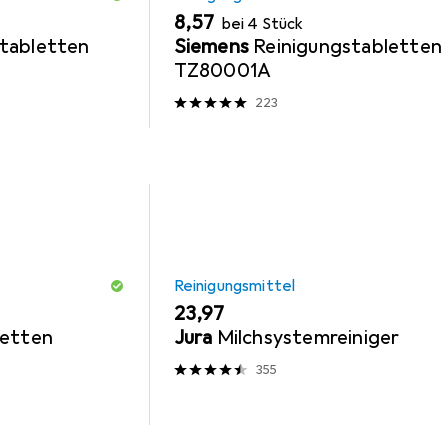
EUR
8,57
bei 4 Stück
tabletten
Siemens
Reinigungstabletten
TZ80001A
223
Reinigungsmittel
EUR
23,97
letten
Jura
Milchsystemreiniger
355