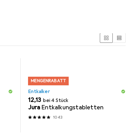
Kaffeemühle
MENGENRABATT
Entkalker
EUR
12,13
bei 4 Stück
Jura
Entkalkungstabletten
1043