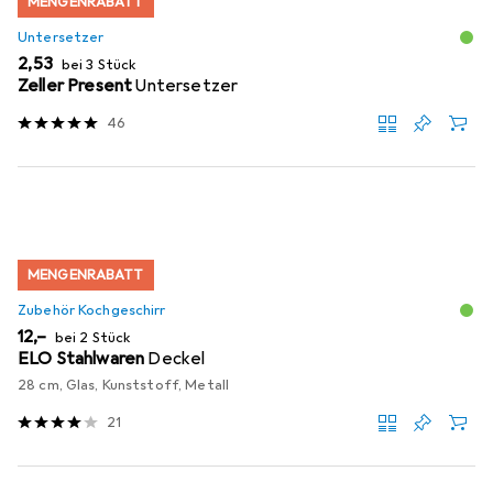
MENGENRABATT
Untersetzer
EUR
2,53
bei 3 Stück
Zeller Present
Untersetzer
46
MENGENRABATT
Zubehör Kochgeschirr
EUR
12,–
bei 2 Stück
ELO Stahlwaren
Deckel
28 cm, Glas, Kunststoff, Metall
21