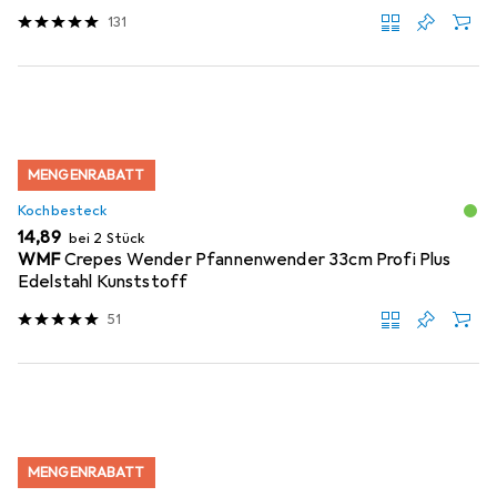
131
MENGENRABATT
Kochbesteck
EUR
14,89
bei 2 Stück
WMF
Crepes Wender Pfannenwender 33cm Profi Plus
Edelstahl Kunststoff
51
MENGENRABATT