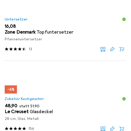
Untersetzer
EUR
16,08
Zone Denmark
Topfuntersetzer
Pfannenuntersetzer
13
−6%
Zubehör Kochgeschirr
EUR
EUR
48,90
statt
51,90
Le Creuset
Glasdeckel
28 cm, Glas, Metall
156