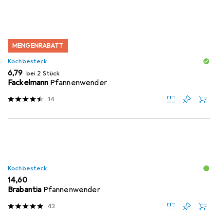
MENGENRABATT
Kochbesteck
EUR
6,79
bei 2 Stück
Fackelmann
Pfannenwender
14
Kochbesteck
EUR
14,60
Brabantia
Pfannenwender
43