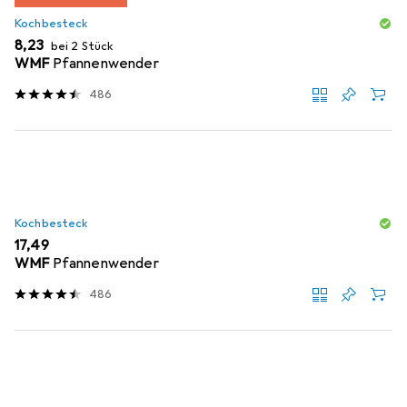
Kochbesteck
EUR
8,23
bei 2 Stück
WMF
Pfannenwender
486
Kochbesteck
EUR
17,49
WMF
Pfannenwender
486