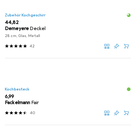
Zubehör Kochgeschirr
EUR
44,82
Demeyere
Deckel
28 cm, Glas, Metall
42
Kochbesteck
EUR
6,99
Fackelmann
Fair
40