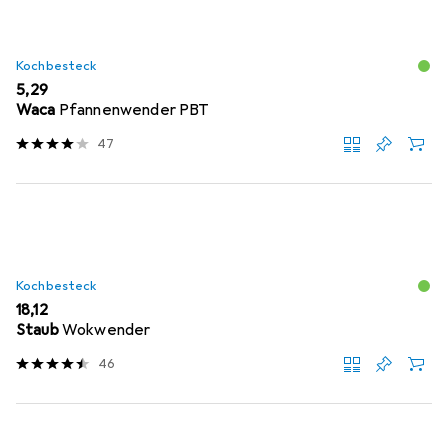
Kochbesteck
EUR
5,29
Waca
Pfannenwender PBT
47
Kochbesteck
EUR
18,12
Staub
Wokwender
46