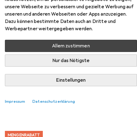
Zubehör für Russell Hobbs
unsere Webseite zu verbessern und gezielte Werbung auf
RH028381EU7 Shield 28cm
unseren und anderen Webseiten oder Apps anzuzeigen.
frypan
Dazu können bestimmte Daten auch an Dritte und
Werbepartner weitergegeben werden.
Hier findest du passendes Zubehör zum Produkt Russell
Hobbs RH028381EU7 Shield 28cm frypan aus den
Allem zustimmen
Kategorien Kochbesteck, Zubehör Kochgeschirr und
Untersetzer.
Nur das Nötigste
Einstellungen
Beliebt
Kochbesteck
Zubehör Kochgeschirr
Unterset
Relevanz
Impressum
Datenschutzerklärung
Produktliste
MENGENRABATT