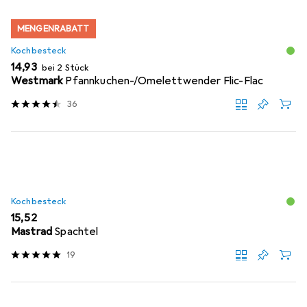
MENGENRABATT
Kochbesteck
EUR
14,93
bei 2 Stück
Westmark
Pfannkuchen-/Omelettwender Flic-Flac
36
Kochbesteck
EUR
15,52
Mastrad
Spachtel
19