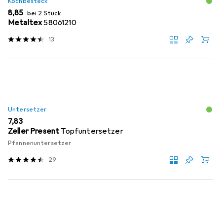
Kochbesteck
EUR
8,85
bei 2 Stück
Metaltex
58061210
13
Untersetzer
EUR
7,83
Zeller Present
Topfuntersetzer
Pfannenuntersetzer
29