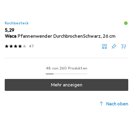
Kochbesteck
EUR
5,29
Waca
Pfannenwender DurchbrochenSchwarz, 26 cm
47
48 von 260 Produkten
Mehr anzeigen
Nach oben