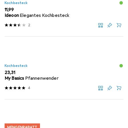
Kochbesteck
EUR
11,99
Ideoon
Elegantes Kochbesteck
2
Kochbesteck
EUR
23,31
My Basics
Pfannenwender
4
MENGENRABATT