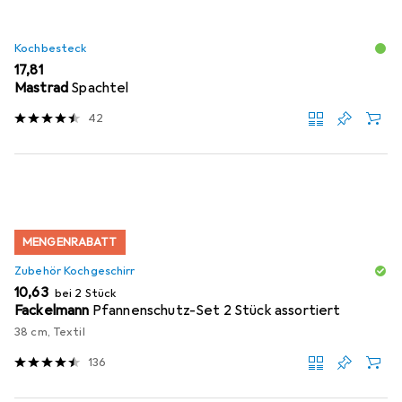
Kochbesteck
EUR
17,81
Mastrad
Spachtel
42
MENGENRABATT
Zubehör Kochgeschirr
EUR
10,63
bei 2 Stück
Fackelmann
Pfannenschutz-Set 2 Stück assortiert
38 cm, Textil
136