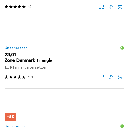
18
Untersetzer
EUR
23,01
Zone Denmark
Triangle
1x, Pfannenuntersetzer
131
−5%
Untersetzer