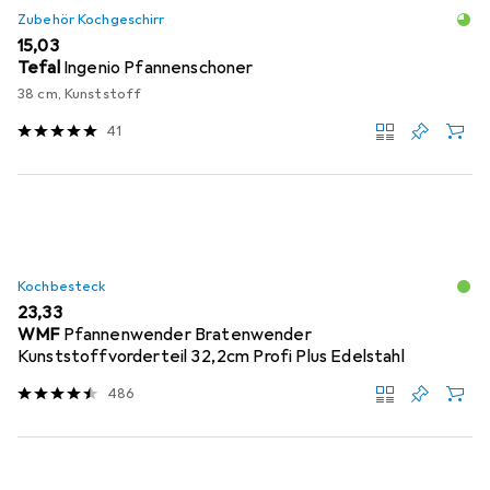
Zubehör Kochgeschirr
EUR
15,03
Tefal
Ingenio Pfannenschoner
38 cm, Kunststoff
41
Kochbesteck
EUR
23,33
WMF
Pfannenwender Bratenwender
Kunststoffvorderteil 32,2cm Profi Plus Edelstahl
486