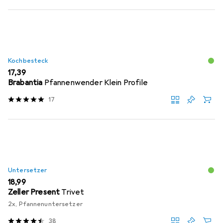
Kochbesteck
EUR
17,39
Brabantia
Pfannenwender Klein Profile
17
Untersetzer
EUR
18,99
Zeller Present
Trivet
2x, Pfannenuntersetzer
38