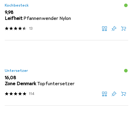
Kochbesteck
EUR
9,98
Leifheit
Pfannenwender Nylon
13
Untersetzer
EUR
16,08
Zone Denmark
Topfuntersetzer
114