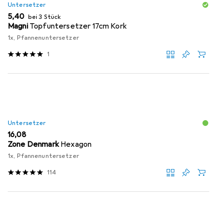
Untersetzer
EUR
5,40
bei 3 Stück
Magni
Topfuntersetzer 17cm Kork
1x, Pfannenuntersetzer
1
Untersetzer
EUR
16,08
Zone Denmark
Hexagon
1x, Pfannenuntersetzer
114