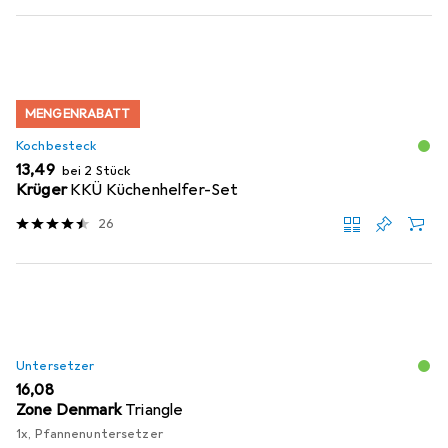
MENGENRABATT
Kochbesteck
EUR
13,49
bei 2 Stück
Krüger
KKÜ Küchenhelfer-Set
26
Untersetzer
EUR
16,08
Zone Denmark
Triangle
1x, Pfannenuntersetzer