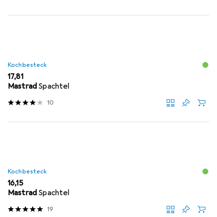
Kochbesteck
EUR
17,81
Mastrad
Spachtel
10
Kochbesteck
EUR
16,15
Mastrad
Spachtel
19