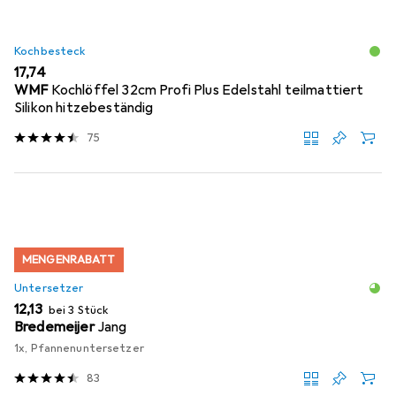
Kochbesteck
EUR
17,74
WMF
Kochlöffel 32cm Profi Plus Edelstahl teilmattiert
Silikon hitzebeständig
75
MENGENRABATT
Untersetzer
EUR
12,13
bei 3 Stück
Bredemeijer
Jang
1x, Pfannenuntersetzer
83