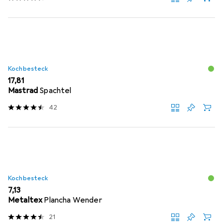
Kochbesteck
EUR
17,81
Mastrad
Spachtel
42
Kochbesteck
EUR
7,13
Metaltex
Plancha Wender
21