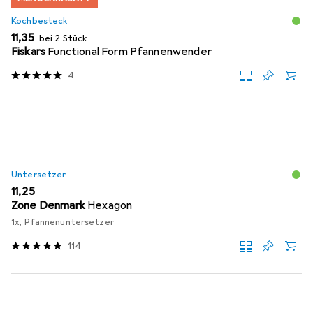
Kochbesteck
EUR
11,35
bei 2 Stück
Fiskars
Functional Form Pfannenwender
4
Untersetzer
EUR
11,25
Zone Denmark
Hexagon
1x, Pfannenuntersetzer
114