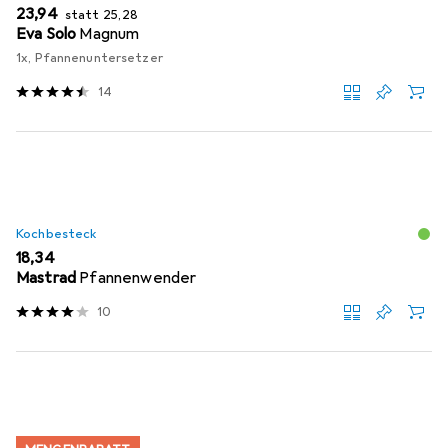
EUR
EUR
23,94
statt
25,28
Eva Solo
Magnum
1x, Pfannenuntersetzer
14
Kochbesteck
EUR
18,34
Mastrad
Pfannenwender
10