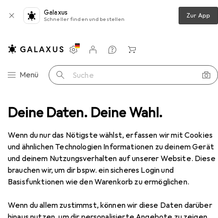
Galaxus
Zur App
Schneller finden und bestellen
Einstellungen
Kundenkonto
Vergleichslisten
Merklisten
Warenkorb
Navigation nach Kategorien
Menü
Suche
topf
Deine Daten. Deine Wahl.
Russell Hobbs RH028381EU7 Shield 28cm frypan
Zubehör
Wenn du nur das Nötigste wählst, erfassen wir mit Cookies
EUR
22,99
und ähnlichen Technologien Informationen zu deinem Gerät
Russell Hobbs
RH028381EU7 Shield
28cm frypan
und deinem Nutzungsverhalten auf unserer Website. Diese
Bratpfanne, 28 x 5.40 cm
brauchen wir, um dir bspw. ein sicheres Login und
Basisfunktionen wie den Warenkorb zu ermöglichen.
Wenn du allem zustimmst, können wir diese Daten darüber
hinaus nutzen, um dir personalisierte Angebote zu zeigen,