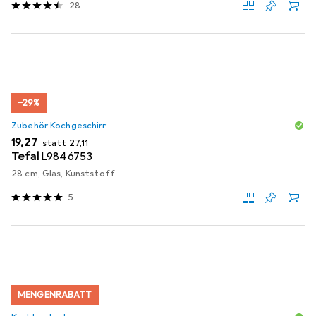
28
−29%
Zubehör Kochgeschirr
EUR
EUR
19,27
statt
27,11
Tefal
L9846753
28 cm, Glas, Kunststoff
5
MENGENRABATT