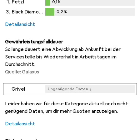
1.
Petzl
0,1
%
0,1
%
3.
Black Diamond
0,2
%
0,2
%
Detailansicht
Gewährleistungsfalldauer
So lange dauert eine Abwicklung ab Ankunft bei der
Servicestelle bis Wiedererhalt in Arbeitstagen im
Durchschnitt.
Quelle: Galaxus
i
Grivel
Ungenügende Daten
i
i
i
Ungenügende Daten
Ungenügende Daten
Ungenügende Daten
Leider haben wir für diese Kategorie aktuell noch nicht
genügend Daten, um dir mehr Quoten anzuzeigen.
Detailansicht