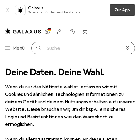
Galaxus
Zur App
Schneller finden und bestellen
Einstellungen
Kundenkonto
Vergleichslisten
Merklisten
Warenkorb
Navigation nach Kategorien
Menü
Suche
Outdoor
Deine Daten. Deine Wahl.
Klettern
Kletterhelm
Grivel Duetto Kletterhelm
Wenn du nur das Nötigste wählst, erfassen wir mit
Cookies und ähnlichen Technologien Informationen zu
6 Bilder
deinem Gerät und deinem Nutzungsverhalten auf unserer
Grivel
Duetto Kletterhelm
Website. Diese brauchen wir, um dir bspw. ein sicheres
Login und Basisfunktionen wie den Warenkorb zu
53 - 60 cm
ermöglichen.
Marke
Bewertungen
Wenn du allem zustimmst, können wir diese Daten