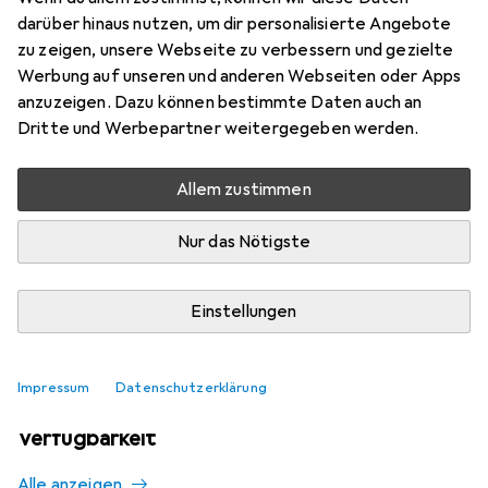
Mehr von Grivel
1
darüber hinaus nutzen, um dir personalisierte Angebote
zu zeigen, unsere Webseite zu verbessern und gezielte
Werbung auf unseren und anderen Webseiten oder Apps
Aktuell nicht lieferbar
anzuzeigen. Dazu können bestimmte Daten auch an
Dritte und Werbepartner weitergegeben werden.
Benachrichtigen, wenn lieferbar
Allem zustimmen
Vergleichen
Merken
Nur das Nötigste
i
Kostenloser Versand ab 30,–
Einstellungen
Impressum
Datenschutzerklärung
Ähnliche Produkte mit besserer
Verfügbarkeit
Alle anzeigen