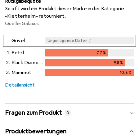
Rückgabequote
So oft wird ein Produkt dieser Marke in der Kategorie
«Kletterhelm» retourniert.
Quelle: Galaxus
i
Grivel
Ungenügende Daten
1.
Petzl
7,7
%
7,7
%
2.
Black Diamond
9,8
%
9,8
%
3.
Mammut
10,8
%
10,8
%
Detailansicht
Fragen zum Produkt
0
Produktbewertungen