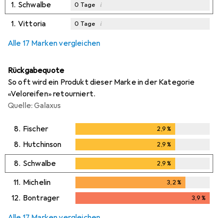
1.
Schwalbe
i
0
Tage
1.
Vittoria
i
0
Tage
Alle 17 Marken vergleichen
Rückgabequote
So oft wird ein Produkt dieser Marke in der Kategorie
«Veloreifen» retourniert.
Quelle: Galaxus
8.
Fischer
2,9
%
2,9
%
8.
Hutchinson
2,9
%
2,9
%
8.
Schwalbe
2,9
%
2,9
%
11.
Michelin
3,2
%
3,2
%
12.
Bontrager
3,9
%
3,9
%
Alle 17 Marken vergleichen