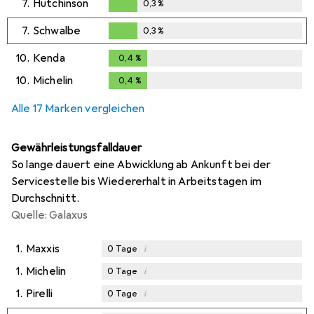
7.
Hutchinson
0,3
%
0,3
%
7.
Schwalbe
0,3
%
0,3
%
10.
Kenda
0,4
%
0,4
%
10.
Michelin
0,4
%
0,4
%
Alle 17 Marken vergleichen
Gewährleistungsfalldauer
So lange dauert eine Abwicklung ab Ankunft bei der
Servicestelle bis Wiedererhalt in Arbeitstagen im
Durchschnitt.
Quelle: Galaxus
1.
Maxxis
i
0
Tage
1.
Michelin
i
0
Tage
1.
Pirelli
i
0
Tage