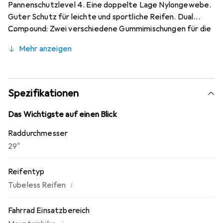
Pannenschutzlevel 4. Eine doppelte Lage Nylongewebe.
Guter Schutz für leichte und sportliche Reifen. Dual
Compound: Zwei verschiedene Gummimischungen für die
bessere Performance. Lite Skin: Skin bedeutet Haut.
Mehr anzeigen
Damit wird vor allem die Beschaffenheit der Seitenwand
beschrieben. Lite: Leichte, dünne Seitenwand. Besteht
nur aus der gummierten Karkasse. E-Bike-25 Ready: Bei
normalen Pedelecs mit Tretunterstützung bis 25 km/h
Spezifikationen
schreibt der Gesetzgeber keine speziellen Reifen vor.
Doch auch bei diesen Rädern sind Belastungen und
Das Wichtigste auf einen Blick
Durchschnittsgeschwindigkeiten höher als bei normalen
Raddurchmesser
Rädern, daher empfiehlt Schwalbe nur bestimmte Reifen
29"
als "E-Bike ready 25".
Reifentyp
i
Tubeless Reifen
Fahrrad Einsatzbereich