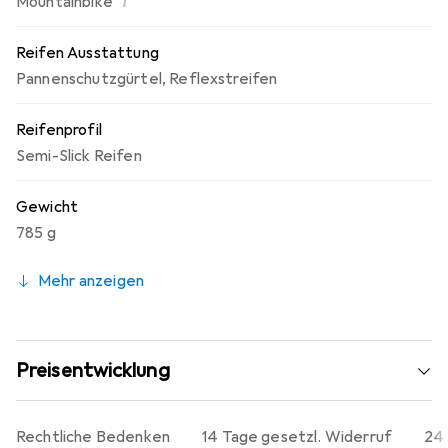
i
Mountainbike
Reifen Ausstattung
Pannenschutzgürtel
,
Reflexstreifen
Reifenprofil
Semi-Slick Reifen
Gewicht
785 g
Mehr anzeigen
Preisentwicklung
Rechtliche Bedenken
14 Tage gesetzl. Widerruf
24 