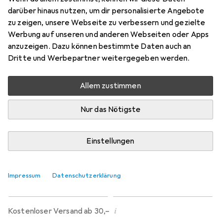
darüber hinaus nutzen, um dir personalisierte Angebote
29 x 2.25, 57-622
zu zeigen, unsere Webseite zu verbessern und gezielte
Preis in EUR inkl. MwSt.
Werbung auf unseren und anderen Webseiten oder Apps
anzuzeigen. Dazu können bestimmte Daten auch an
Bewertungen
Dritte und Werbepartner weitergegeben werden.
33
Allem zustimmen
Fr, 14.8. geliefert
Nur das Nötigste
Nur 3 Stück an Lager
Lieferort angeben für genaue Lieferzeit
Einstellungen
In den Warenkorb
Impressum
Datenschutzerklärung
Vergleichen
Merken
i
Kostenloser Versand ab 30,–