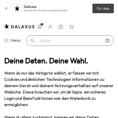
Galaxus
Zur App
Schneller finden und bestellen
Einstellungen
Kundenkonto
Vergleichslisten
Merklisten
Warenkorb
Navigation nach Kategorien
Menü
Suche
Deine Daten. Deine Wahl.
Veloräder + Veloschläuche
Veloreifen
Schwalbe Hurricane
Wenn du nur das Nötigste wählst, erfassen wir mit
Cookies und ähnlichen Technologien Informationen zu
5 Bilder
deinem Gerät und deinem Nutzungsverhalten auf unserer
Website. Diese brauchen wir, um dir bspw. ein sicheres
−7%
Login und Basisfunktionen wie den Warenkorb zu
ermöglichen.
EUR
28,63
statt
EUR
30,90
Schwalbe
Hurricane
Wenn du allem zustimmst, können wir diese Daten