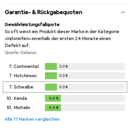
Garantie- & Rückgabequoten
Gewährleistungsfallquote
So oft weist ein Produkt dieser Marke in der Kategorie
«Veloreifen» innerhalb der ersten 24 Monate einen
Defekt auf.
Quelle: Galaxus
7.
Continental
0,3
%
0,3
%
7.
Hutchinson
0,3
%
0,3
%
7.
Schwalbe
0,3
%
0,3
%
10.
Kenda
0,4
%
0,4
%
10.
Michelin
0,4
%
0,4
%
Alle 17 Marken vergleichen