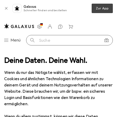
Galaxus
Zur App
Schneller finden und bestellen
Einstellungen
Kundenkonto
Vergleichslisten
Merklisten
Warenkorb
Navigation nach Kategorien
Menü
Suche
teile
Deine Daten. Deine Wahl.
Veloräder + Veloschläuche
Veloreifen
Schwalbe One
Wenn du nur das Nötigste wählst, erfassen wir mit
Cookies und ähnlichen Technologien Informationen zu
4 Bilder
deinem Gerät und deinem Nutzungsverhalten auf unserer
Website. Diese brauchen wir, um dir bspw. ein sicheres
EUR
36,94
Login und Basisfunktionen wie den Warenkorb zu
Schwalbe
One
ermöglichen.
28 x 1.10, 28-622
Wenn du allem zustimmst, können wir diese Daten