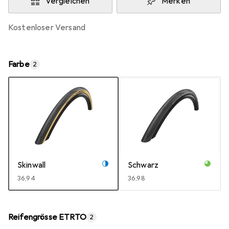
Vergleichen
Merken
kostenloser Versand
Farbe
2
Skinwall
Schwarz
EUR
36,94
EUR
36,98
Reifengrösse ETRTO
2