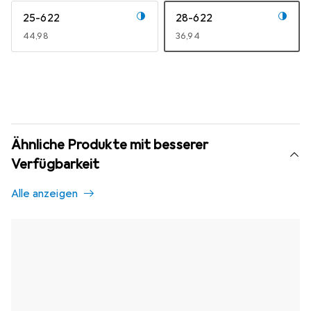
25-622
28-622
EUR
44,98
EUR
36,94
Ähnliche Produkte mit besserer
Verfügbarkeit
Alle anzeigen