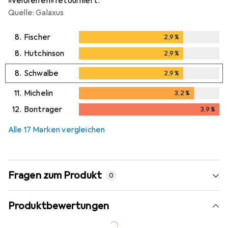
«Veloreifen» retourniert.
Quelle: Galaxus
8.
Fischer
2,9
%
2,9
%
8.
Hutchinson
2,9
%
2,9
%
8.
Schwalbe
2,9
%
2,9
%
11.
Michelin
3,2
%
3,2
%
12.
Bontrager
3,9
%
3,9
%
Alle 17 Marken vergleichen
Fragen zum Produkt
0
Produktbewertungen