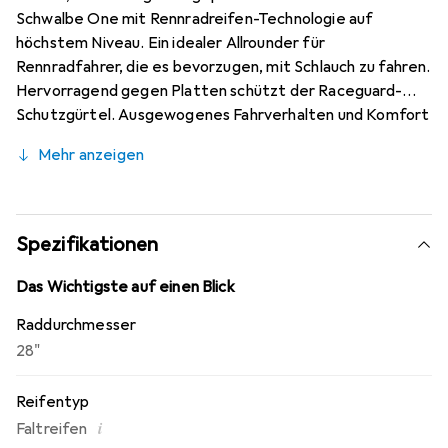
Schwalbe One mit Rennradreifen-Technologie auf
höchstem Niveau. Ein idealer Allrounder für
Rennradfahrer, die es bevorzugen, mit Schlauch zu fahren.
Hervorragend gegen Platten schützt der Raceguard-
Schutzgürtel. Ausgewogenes Fahrverhalten und Komfort
durch aktive 3x67 EPI Karkasse. Für Speed und Grip steht
Mehr anzeigen
das neue ADDIX Compound. Schwalbe One ist ein
beeindruckender Rennradreifen, für Training oder
Rennen, für jede Situation und Jahreszeit. Immer auf
höchstem Leistungsniveau.
Spezifikationen
Das Wichtigste auf einen Blick
Raddurchmesser
28"
Reifentyp
i
Faltreifen