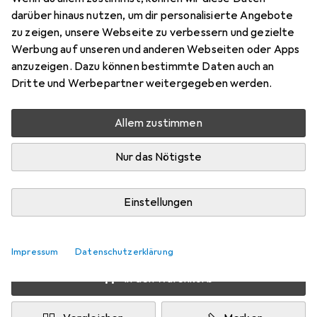
Preis in EUR inkl. MwSt.
darüber hinaus nutzen, um dir personalisierte Angebote
zu zeigen, unsere Webseite zu verbessern und gezielte
Schneller lieferbar
Werbung auf unseren und anderen Webseiten oder Apps
Angebot für
EUR
55,26
anzuzeigen. Dazu können bestimmte Daten auch an
Dritte und Werbepartner weitergegeben werden.
Bewertungen
4
Allem zustimmen
Nur das Nötigste
Zwischen Mi, 19.8. und Fr, 28.8. geliefert
Nur 1 Stück an Lager beim Lieferanten
Einstellungen
Benachrichtigen, wenn schneller verfügbar
Lieferort angeben für genaue Lieferzeit
Impressum
Datenschutzerklärung
In den Warenkorb