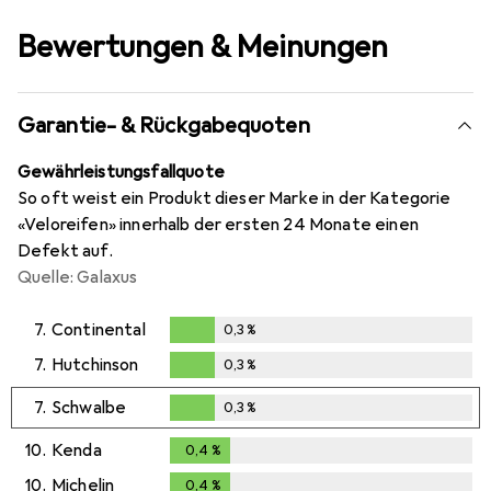
Bewertungen & Meinungen
Garantie- & Rückgabequoten
Gewährleistungsfallquote
So oft weist ein Produkt dieser Marke in der Kategorie
«Veloreifen» innerhalb der ersten 24 Monate einen
Defekt auf.
Quelle: Galaxus
7.
Continental
0,3
%
0,3
%
7.
Hutchinson
0,3
%
0,3
%
7.
Schwalbe
0,3
%
0,3
%
10.
Kenda
0,4
%
0,4
%
10.
Michelin
0,4
%
0,4
%