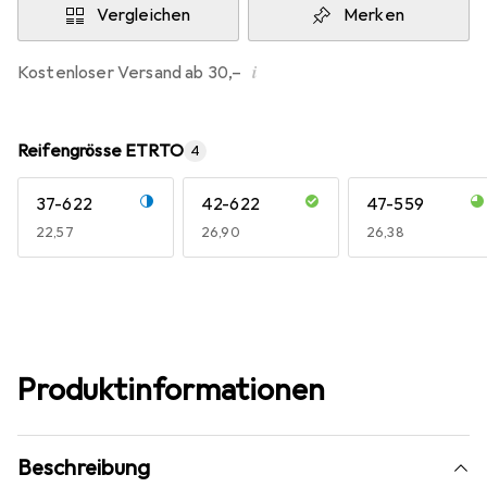
Vergleichen
Merken
i
Kostenloser Versand ab 30,–
Reifengrösse ETRTO
4
37-622
42-622
47-559
EUR
22,57
EUR
26,90
EUR
26,38
Produktinformationen
Beschreibung