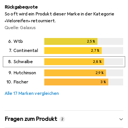
Rückgabequote
So oft wird ein Produkt dieser Marke in der Kategorie
«Veloreifen» retourniert.
Quelle: Galaxus
6.
Wtb
2,5
%
2,5
%
7.
Continental
2,7
%
2,7
%
8.
Schwalbe
2,8
%
2,8
%
9.
Hutchinson
2,9
%
2,9
%
10.
Fischer
3
%
3
%
Alle 17 Marken vergleichen
Fragen zum Produkt
2