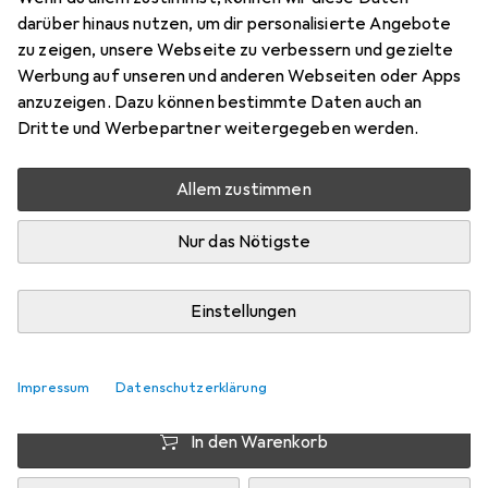
Preis in EUR inkl. MwSt.
darüber hinaus nutzen, um dir personalisierte Angebote
zu zeigen, unsere Webseite zu verbessern und gezielte
Schneller lieferbar
Werbung auf unseren und anderen Webseiten oder Apps
Angebot für
EUR
41,71
anzuzeigen. Dazu können bestimmte Daten auch an
Dritte und Werbepartner weitergegeben werden.
Bewertungen
43
Allem zustimmen
Nur das Nötigste
Zwischen Mi, 12.8. und Mo, 17.8. geliefert
Mehr als 10 Stück an Lager beim Drittanbieter
Einstellungen
Lieferort angeben für genaue Lieferzeit
i
Angebot von
fahrrad-teile.shop
DE
Impressum
Datenschutzerklärung
In den Warenkorb