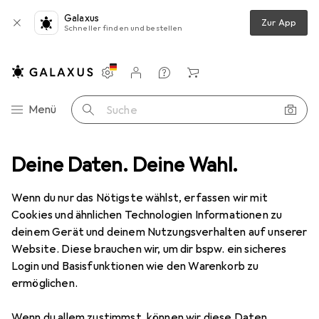
Galaxus
Zur App
Schneller finden und bestellen
Einstellungen
Kundenkonto
Vergleichslisten
Merklisten
Warenkorb
Navigation nach Kategorien
Menü
Suche
oräder + Veloschläuche
Deine Daten. Deine Wahl.
Veloreifen
Schwalbe Road Cruiser Plus
Wenn du nur das Nötigste wählst, erfassen wir mit
Cookies und ähnlichen Technologien Informationen zu
3 Bilder
deinem Gerät und deinem Nutzungsverhalten auf unserer
Website. Diese brauchen wir, um dir bspw. ein sicheres
EUR
26,07
Login und Basisfunktionen wie den Warenkorb zu
Schwalbe
Road Cruiser Plus
ermöglichen.
28 x 1.75, 47-622
Wenn du allem zustimmst, können wir diese Daten