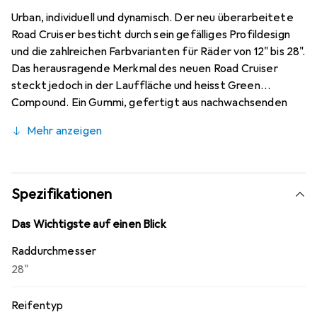
Urban, individuell und dynamisch. Der neu überarbeitete
Road Cruiser besticht durch sein gefälliges Profildesign
und die zahlreichen Farbvarianten für Räder von 12" bis 28".
Das herausragende Merkmal des neuen Road Cruiser
steckt jedoch in der Lauffläche und heisst Green
Compound. Ein Gummi, gefertigt aus nachwachsenden
und recycelten Rohstoffen, das so gut ist, dass Schwalbe
Mehr anzeigen
es erstmalig in einem konventionellen Fahrradreifen
einsetzen kann.
Spezifikationen
Das Wichtigste auf einen Blick
Raddurchmesser
28"
Reifentyp