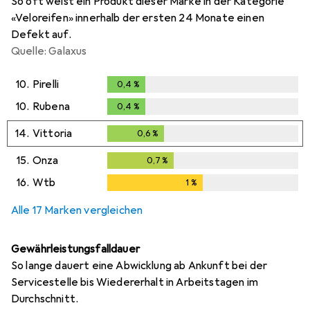
So oft weist ein Produkt dieser Marke in der Kategorie
«Veloreifen» innerhalb der ersten 24 Monate einen
Defekt auf.
Quelle: Galaxus
10.
Pirelli
0,4
%
0,4
%
10.
Rubena
0,4
%
0,4
%
14.
Vittoria
0,6
%
0,6
%
15.
Onza
0,7
%
0,7
%
16.
Wtb
1
%
1
%
Alle 17 Marken vergleichen
Gewährleistungsfalldauer
So lange dauert eine Abwicklung ab Ankunft bei der
Servicestelle bis Wiedererhalt in Arbeitstagen im
Durchschnitt.