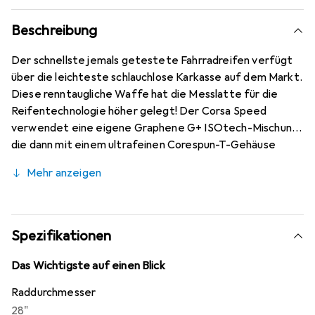
Beschreibung
Der schnellste jemals getestete Fahrradreifen verfügt
über die leichteste schlauchlose Karkasse auf dem Markt.
Diese renntaugliche Waffe hat die Messlatte für die
Reifentechnologie höher gelegt! Der Corsa Speed
verwendet eine eigene Graphene G+ ISOtech-Mischung,
die dann mit einem ultrafeinen Corespun-T-Gehäuse
kombiniert wird. Das Endergebnis ist ein Reifen, der den
Mehr anzeigen
geringsten Rollwiderstand beibehält und gleichzeitig die
charakteristische Corsa-Elastizität und den
hervorragenden Nasswetter-Grip bietet. Bei
Verwendung in schlauchloser Form arbeitet das Gehäuse
Spezifikationen
perfekt mit Dichtungsmasse zusammen und bietet einen
noch höheren Grad an Planschutz. Dieses Gehäuse kann
Das Wichtigste auf einen Blick
auf Wunsch auch mit einem Innenschlauch verwendet
Raddurchmesser
werden. Wenn absolute Geschwindigkeit deine oberste
28"
Priorität ist, akzeptiere keinen Ersatz!