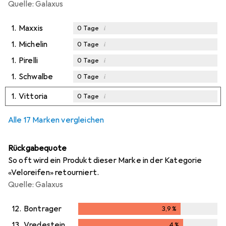
Quelle: Galaxus
1.
Maxxis
i
0
Tage
1.
Michelin
i
0
Tage
1.
Pirelli
i
0
Tage
1.
Schwalbe
i
0
Tage
1.
Vittoria
i
0
Tage
Alle 17 Marken vergleichen
Rückgabequote
So oft wird ein Produkt dieser Marke in der Kategorie
«Veloreifen» retourniert.
Quelle: Galaxus
12.
Bontrager
3,9
%
3,9
%
13.
Vredestein
4
%
4
%