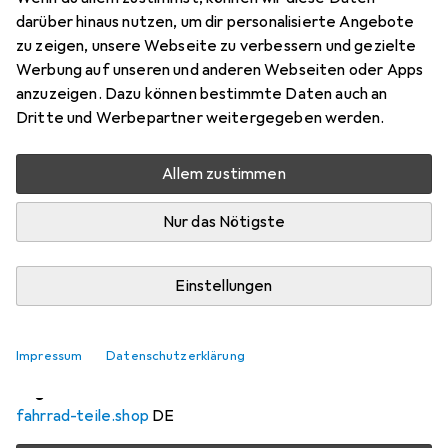
Preis in EUR inkl. MwSt.
darüber hinaus nutzen, um dir personalisierte Angebote
zu zeigen, unsere Webseite zu verbessern und gezielte
Schneller lieferbar
Werbung auf unseren und anderen Webseiten oder Apps
Angebot für
EUR
80,74
anzuzeigen. Dazu können bestimmte Daten auch an
Dritte und Werbepartner weitergegeben werden.
Marke
Bewertungen
Mehr von Vittoria
1
Allem zustimmen
Testberichte
Nur das Nötigste
1 Test
Einstellungen
Zwischen Mi, 12.8. und Mo, 17.8. geliefert
7 Stück an Lager beim Drittanbieter
Lieferort angeben für genaue Lieferzeit
Impressum
Datenschutzerklärung
i
Angebot von
fahrrad-teile.shop
DE