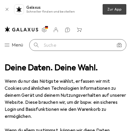
Galaxus
Zur App
Schneller finden und bestellen
Einstellungen
Kundenkonto
Vergleichslisten
Merklisten
Warenkorb
Navigation nach Kategorien
Menü
Suche
Veloräder + Veloschläuche
Deine Daten. Deine Wahl.
Veloreifen
Vittoria Corsa Speed
Wenn du nur das Nötigste wählst, erfassen wir mit
Cookies und ähnlichen Technologien Informationen zu
6 Bilder
deinem Gerät und deinem Nutzungsverhalten auf unserer
Website. Diese brauchen wir, um dir bspw. ein sicheres
EUR
76,08
Login und Basisfunktionen wie den Warenkorb zu
Vittoria
Corsa Speed
ermöglichen.
28 x 0.90, 23-622
Wenn du allem zustimmst, können wir diese Daten