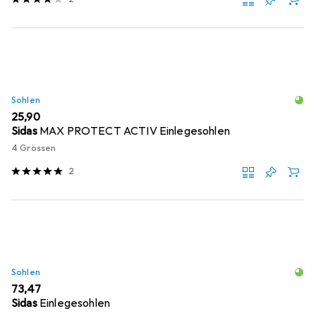
Sohlen
EUR
25,90
Sidas
MAX PROTECT ACTIV Einlegesohlen
4 Grössen
2
Sohlen
EUR
73,47
Sidas
Einlegesohlen