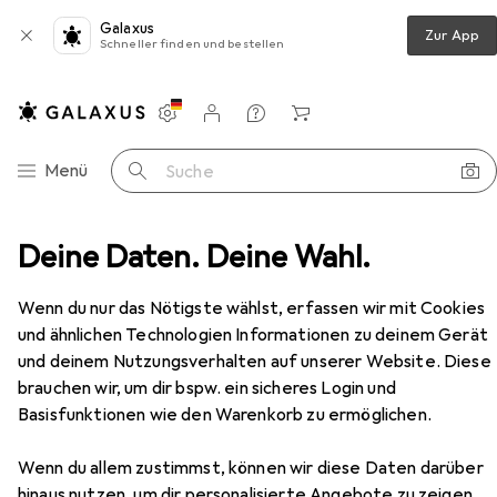
Galaxus
Zur App
Schneller finden und bestellen
Einstellungen
Kundenkonto
Vergleichslisten
Merklisten
Warenkorb
Navigation nach Kategorien
Menü
Suche
tsbekleidung
Deine Daten. Deine Wahl.
Sicherheitsschuhe
Altex Aveyron V2
Zubehör
EUR
58,94
Wenn du nur das Nötigste wählst, erfassen wir mit Cookies
Altex
Aveyron V2
und ähnlichen Technologien Informationen zu deinem Gerät
6 Grössen
und deinem Nutzungsverhalten auf unserer Website. Diese
brauchen wir, um dir bspw. ein sicheres Login und
Basisfunktionen wie den Warenkorb zu ermöglichen.
Zubehör für Altex Aveyron V2
Wenn du allem zustimmst, können wir diese Daten darüber
hinaus nutzen, um dir personalisierte Angebote zu zeigen,