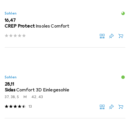
Sohlen
EUR
16,47
CREP Protect
Insoles Comfort
Sohlen
EUR
28,11
Sidas
Comfort 3D Einlegesohle
37, 38, S
M
42, 43
13