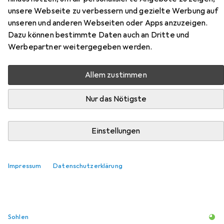
Hier findest du passendes Zubehör zum Produkt Altex
unsere Webseite zu verbessern und gezielte Werbung auf
Aveyron V2 aus der Kategorie Sohlen.
unseren und anderen Webseiten oder Apps anzuzeigen.
Relevanz
Dazu können bestimmte Daten auch an Dritte und
Werbepartner weitergegeben werden.
Produktliste
Allem zustimmen
Sohlen
Nur das Nötigste
EUR
32,16
Sidas
Cushioning Gel 3D
5 Grössen
Einstellungen
217
Impressum
Datenschutzerklärung
Sohlen