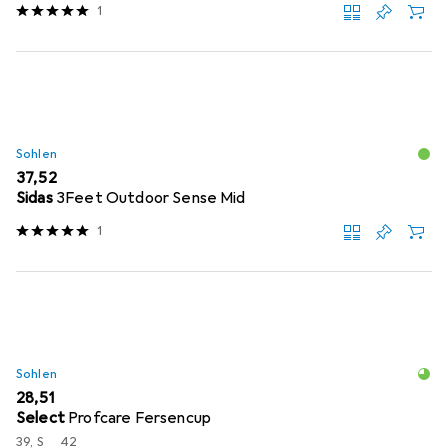
1
Sohlen
EUR
37,52
Sidas
3Feet Outdoor Sense Mid
1
Sohlen
EUR
28,51
Select
Profcare Fersencup
39, S
42