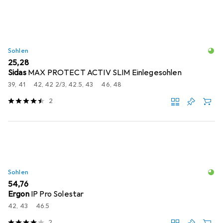
Sohlen
EUR
25,28
Sidas
MAX PROTECT ACTIV SLIM Einlegesohlen
39, 41
42, 42 2/3, 42.5, 43
46, 48
2
Sohlen
EUR
54,76
Ergon
IP Pro Solestar
42, 43
46.5
2