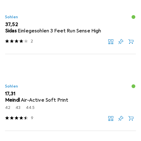
Sohlen
EUR
37,52
Sidas
Einlegesohlen 3 Feet Run Sense High
2
Sohlen
EUR
17,31
Meindl
Air-Active Soft Print
42
43
44.5
9