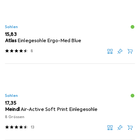
Sohlen
EUR
15,83
Atlas
Einlegesohle Ergo-Med Blue
8
Sohlen
EUR
17,35
Meindl
Air-Active Soft Print Einlegesohle
8 Grössen
13