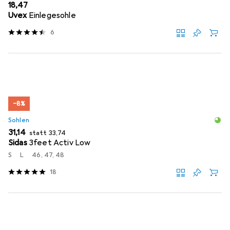
EUR
18,47
Uvex
Einlegesohle
6
−8%
Sohlen
EUR
EUR
31,14
statt
33,74
Sidas
3feet Activ Low
S
L
46, 47, 48
18