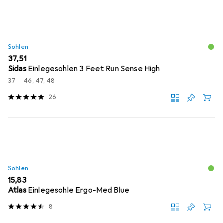
Sohlen
EUR
37,51
Sidas
Einlegesohlen 3 Feet Run Sense High
37
46, 47, 48
26
Sohlen
EUR
15,83
Atlas
Einlegesohle Ergo-Med Blue
8