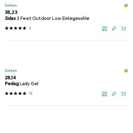
Sohlen
EUR
38,23
Sidas
3 Feet Outdoor Low Einlegesohle
2
Sohlen
EUR
28,14
Pedag
Lady Gel
13