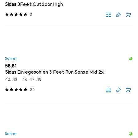
Sidas
3Feet Outdoor High
3
Sohlen
EUR
58,81
Sidas
Einlegesohlen 3 Feet Run Sense Mid 2xl
42, 43
46, 47, 48
26
Sohlen