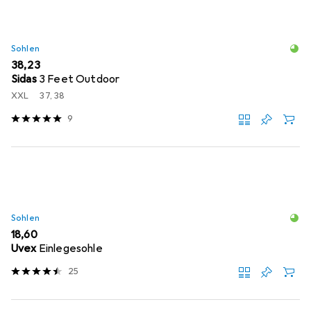
Sohlen
EUR
38,23
Sidas
3 Feet Outdoor
XXL
37, 38
9
Sohlen
EUR
18,60
Uvex
Einlegesohle
25