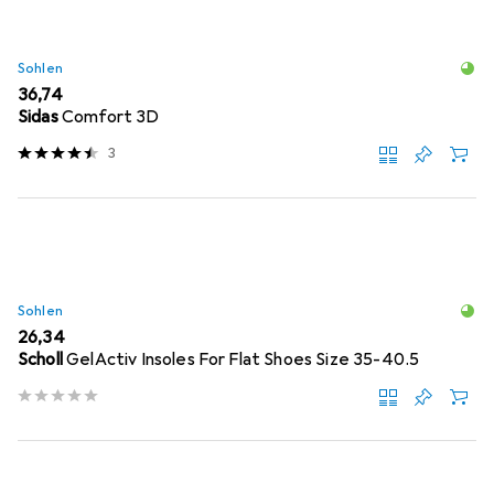
Sohlen
EUR
36,74
Sidas
Comfort 3D
3
Sohlen
EUR
26,34
Scholl
GelActiv Insoles For Flat Shoes Size 35-40.5