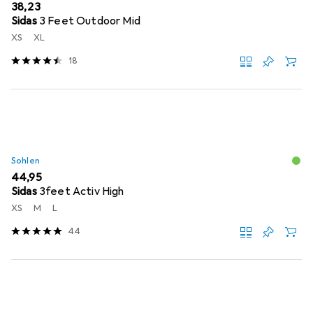
EUR
38,23
Sidas
3 Feet Outdoor Mid
XS
XL
18
Sohlen
EUR
44,95
Sidas
3feet Activ High
XS
M
L
44