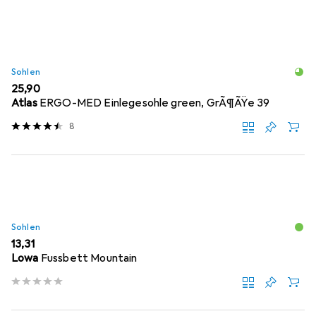
Sohlen
EUR
25,90
Atlas
ERGO-MED Einlegesohle green, GrÃ¶ÃŸe 39
8
Sohlen
EUR
13,31
Lowa
Fussbett Mountain