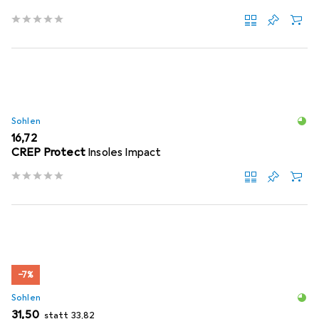
Sohlen
EUR
16,72
CREP Protect
Insoles Impact
−7%
Sohlen
EUR
EUR
31,50
statt
33,82