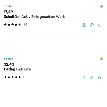
Sohlen
EUR
17,49
Scholl
Gel Activ Einlegesohlen Work
34
Sohlen
EUR
32,43
Pedag
High Life
1