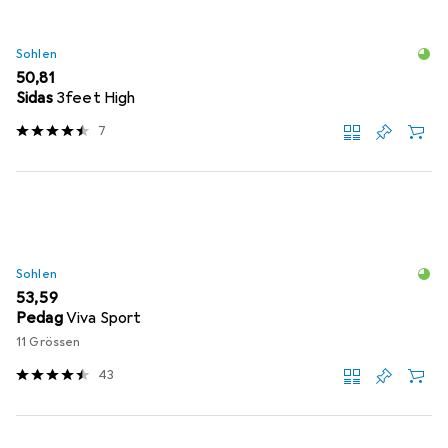
Sohlen
EUR
50,81
Sidas
3feet High
7
Sohlen
EUR
53,59
Pedag
Viva Sport
11 Grössen
43