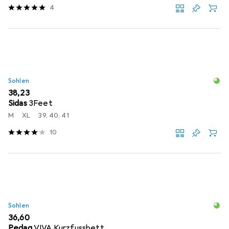
4
Sohlen
EUR
38,23
Sidas
3Feet
M
XL
39, 40, 41
10
Sohlen
EUR
36,60
Pedag
VIVA Kurzfussbett