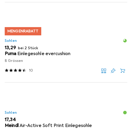
MENGENRABATT
Sohlen
EUR
13,29
bei 2 Stück
Puma
Einlegesohle evercushion
8 Grössen
10
Sohlen
EUR
17,34
Meindl
Air-Active Soft Print Einlegesohle