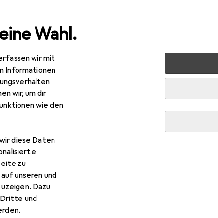
eine Wahl.
erfassen wir mit
arten
Sicherheit
Arbeitssicherheit
Arbeitsbekleidun
en Informationen
ungsverhalten
en wir, um dir
tex
SY 1095 V2
funktionen wie den
wir diese Daten
onalisierte
 Altex SY 1095 V2
eite zu
 auf unseren und
zuzeigen. Dazu
 Zubehör zum Produkt Altex SY 1095 V2.
Dritte und
rden.