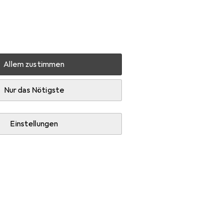
Einstellungen
Kundenkonto
Vergleichslisten
Merklisten
Warenkorb
Anmelden
Allem zustimmen
g
Sicherheitsschuhe
Altex SY 1095 V2
Zubehör
Nur das Nötigste
Einstellungen