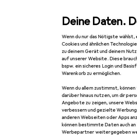
Suche
Deine Daten. D
Wenn du nur das Nötigste wählst, 
Navigation nach Kategorien
Gesamtsortiment
Baumarkt + G
Gesamtsortiment
Cookies und ähnlichen Technologi
zu deinem Gerät und deinem Nutz
Baumarkt + Garten
auf unserer Website. Diese brauch
Al
bspw. ein sicheres Login und Basis
Sicherheit
37
Warenkorb zu ermöglichen.
Arbeitssicherheit
Wenn du allem zustimmst, können 
Arbeitsbekleidung
darüber hinaus nutzen, um dir pers
Zubehör für
Angebote zu zeigen, unsere Webs
Arbeitshose
verbessern und gezielte Werbung
anderen Webseiten oder Apps an
Arbeitsjacke
Hier findest du passendes
können bestimmte Daten auch an 
Arbeitsoberteil
Sortieren nach
:
Relevanz
Werbepartner weitergegeben we