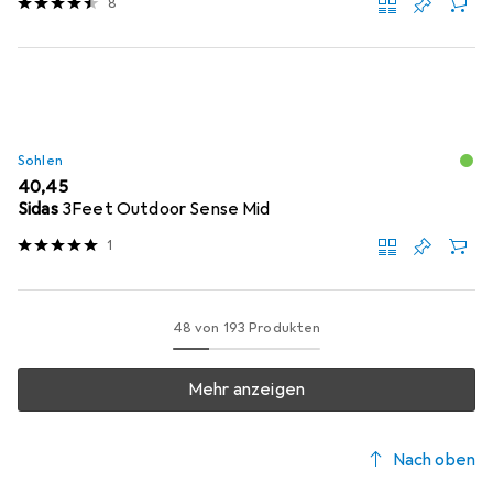
8
Sohlen
EUR
40,45
Sidas
3Feet Outdoor Sense Mid
1
48 von 193 Produkten
Mehr anzeigen
Nach oben