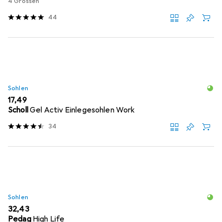
4 Grössen
44
Sohlen
EUR
17,49
Scholl
Gel Activ Einlegesohlen Work
34
Sohlen
EUR
32,43
Pedag
High Life