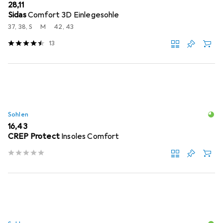
EUR
28,11
Sidas
Comfort 3D Einlegesohle
37, 38, S
M
42, 43
13
Sohlen
EUR
16,43
CREP Protect
Insoles Comfort