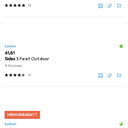
13
Sohlen
EUR
41,81
Sidas
3 Feet Outdoor
4 Grössen
11
MENGENRABATT
Sohlen