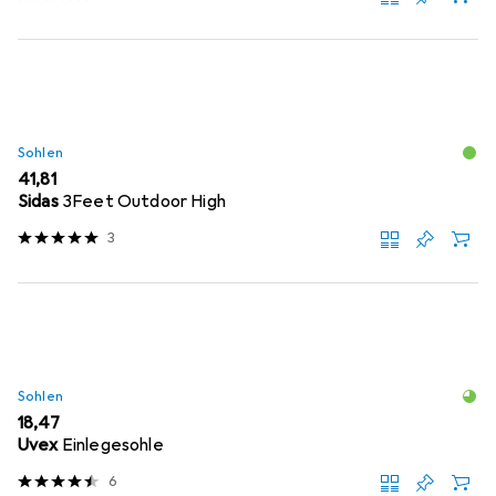
Sohlen
EUR
41,81
Sidas
3Feet Outdoor High
3
Sohlen
EUR
18,47
Uvex
Einlegesohle
6