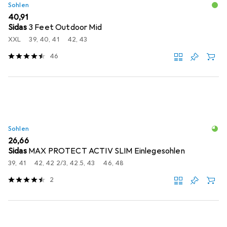
Sohlen
EUR
40,91
Sidas
3 Feet Outdoor Mid
XXL
39, 40, 41
42, 43
46
Sohlen
EUR
26,66
Sidas
MAX PROTECT ACTIV SLIM Einlegesohlen
39, 41
42, 42 2/3, 42.5, 43
46, 48
2