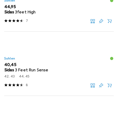
Sohlen
EUR
44,95
Sidas
3feet High
7
Sohlen
EUR
40,45
Sidas
3 Feet Run Sense
42, 43
44, 45
8