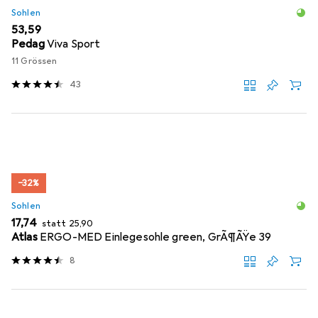
Sohlen
EUR
53,59
Pedag
Viva Sport
11 Grössen
43
−32%
Sohlen
EUR
EUR
17,74
statt
25,90
Atlas
ERGO-MED Einlegesohle green, GrÃ¶ÃŸe 39
8