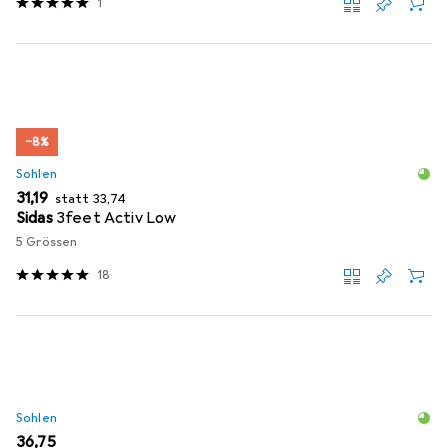
1
−8%
Sohlen
EUR
EUR
31,19
statt
33,74
Sidas
3feet Activ Low
5 Grössen
18
Sohlen
EUR
36,75