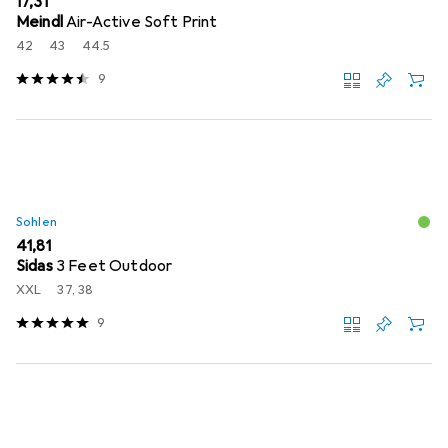
EUR
17,31
Meindl
Air-Active Soft Print
42
43
44.5
9
Sohlen
EUR
41,81
Sidas
3 Feet Outdoor
XXL
37, 38
9