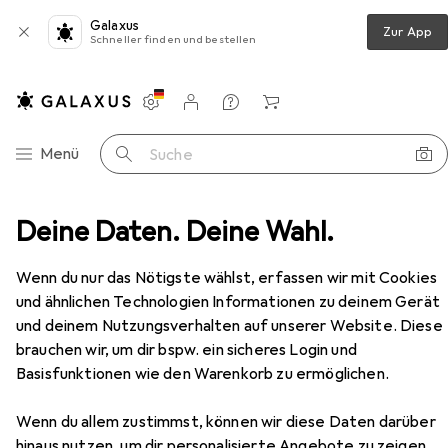
Galaxus
Zur App
Schneller finden und bestellen
Einstellungen
Kundenkonto
Vergleichslisten
Merklisten
Warenkorb
Navigation nach Kategorien
Menü
Suche
 Einsatzstiefel RANGER GSG9-S 2.0, Sicherheitsklasse O3
Deine Daten. Deine Wahl.
Zubehör
Wenn du nur das Nötigste wählst, erfassen wir mit Cookies
EUR
281,63
und ähnlichen Technologien Informationen zu deinem Gerät
Police
Einsatzstiefel RANGER GSG9-S
und deinem Nutzungsverhalten auf unserer Website. Diese
2.0, Sicherheitsklasse O3
brauchen wir, um dir bspw. ein sicheres Login und
O3, 39
Basisfunktionen wie den Warenkorb zu ermöglichen.
Wenn du allem zustimmst, können wir diese Daten darüber
hinaus nutzen, um dir personalisierte Angebote zu zeigen,