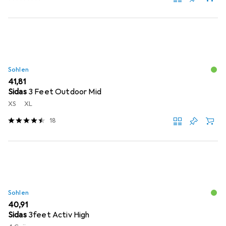
Sohlen
EUR
41,81
Sidas
3 Feet Outdoor Mid
XS
XL
18
Sohlen
EUR
40,91
Sidas
3feet Activ High