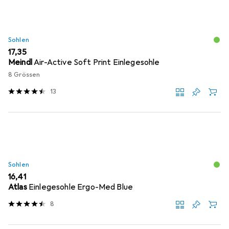
Sohlen
EUR
17,35
Meindl
Air-Active Soft Print Einlegesohle
8 Grössen
13
Sohlen
EUR
16,41
Atlas
Einlegesohle Ergo-Med Blue
8