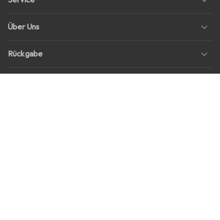
Service
Über Uns
Rückgabe
Soziale Medien
Stellenangebote
Preise
Alle Preise in EUR inkl. MwSt., zzgl.
Versandkosten
bei Bestellungen
unter
30,–
Shop Version
master-20260807-2039-31207921115-1
Unsere Onlineshops
digitec.ch
galaxus.ch
galaxus.at
galaxus.fr
galaxus.it
galaxus.nl
galaxus.be