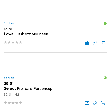
Sohlen
EUR
13,31
Lowa
Fussbett Mountain
Sohlen
EUR
28,51
Select
Profcare Fersencup
39, S
42