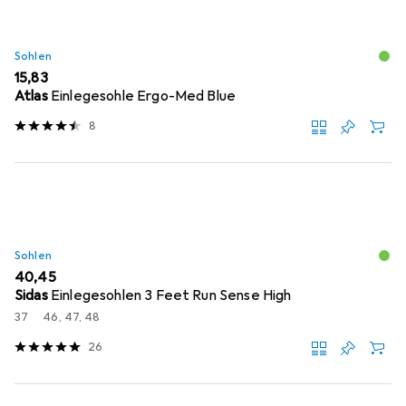
Sohlen
EUR
15,83
Atlas
Einlegesohle Ergo-Med Blue
8
Sohlen
EUR
40,45
Sidas
Einlegesohlen 3 Feet Run Sense High
37
46, 47, 48
26