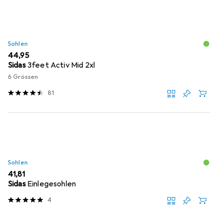
Sohlen
EUR
44,95
Sidas
3feet Activ Mid 2xl
6 Grössen
81
Sohlen
EUR
41,81
Sidas
Einlegesohlen
4