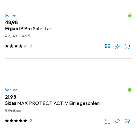
Sohlen
EUR
48,98
Ergon
IP Pro Solestar
42, 43
46.5
2
Sohlen
EUR
21,93
Sidas
MAX PROTECT ACTIV Einlegesohlen
5 Grössen
2