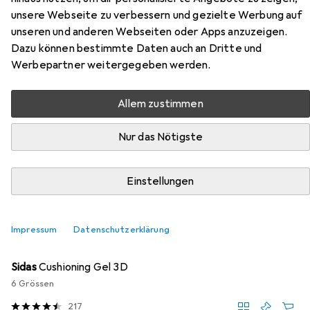
Zubehör für Police Einsatzstiefel
unsere Webseite zu verbessern und gezielte Werbung auf
RANGER GSG9-S 2.0,
unseren und anderen Webseiten oder Apps anzuzeigen.
Dazu können bestimmte Daten auch an Dritte und
Sicherheitsklasse O3
Werbepartner weitergegeben werden.
Hier findest du passendes Zubehör zum Produkt Police
Allem zustimmen
Einsatzstiefel RANGER GSG9-S 2.0, Sicherheitsklasse
O3 aus der Kategorie Sohlen.
Nur das Nötigste
Relevanz
Produktliste
Einstellungen
Impressum
Datenschutzerklärung
Sohlen
EUR
34,95
Sidas
Cushioning Gel 3D
6 Grössen
217