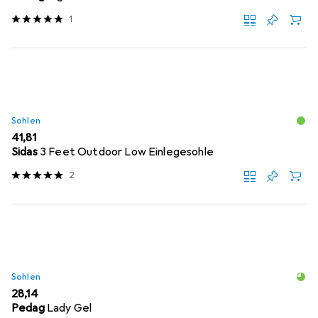
1
Sohlen
EUR
41,81
Sidas
3 Feet Outdoor Low Einlegesohle
2
Sohlen
EUR
28,14
Pedag
Lady Gel