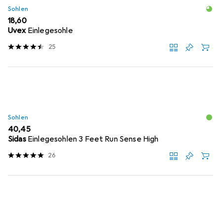
Sohlen
EUR
18,60
Uvex
Einlegesohle
25
Sohlen
EUR
40,45
Sidas
Einlegesohlen 3 Feet Run Sense High
26