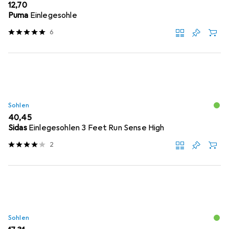
EUR
12,70
Puma
Einlegesohle
6
Sohlen
EUR
40,45
Sidas
Einlegesohlen 3 Feet Run Sense High
2
Sohlen