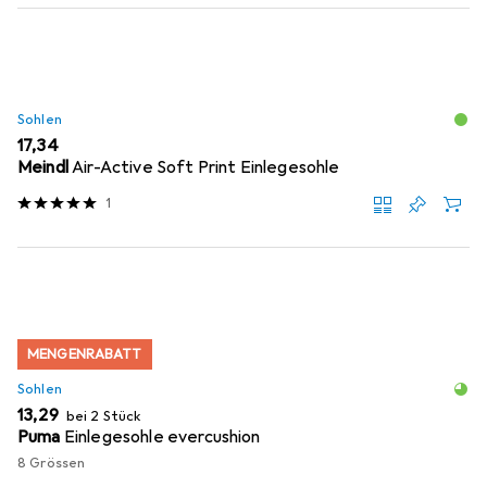
Sohlen
EUR
17,34
Meindl
Air-Active Soft Print Einlegesohle
1
MENGENRABATT
Sohlen
EUR
13,29
bei 2 Stück
Puma
Einlegesohle evercushion
8 Grössen