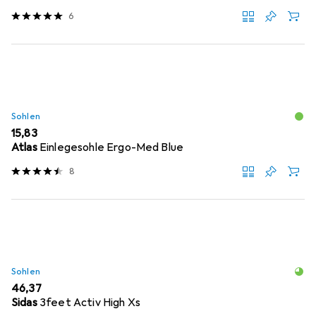
6
Sohlen
EUR
15,83
Atlas
Einlegesohle Ergo-Med Blue
8
Sohlen
EUR
46,37
Sidas
3feet Activ High Xs