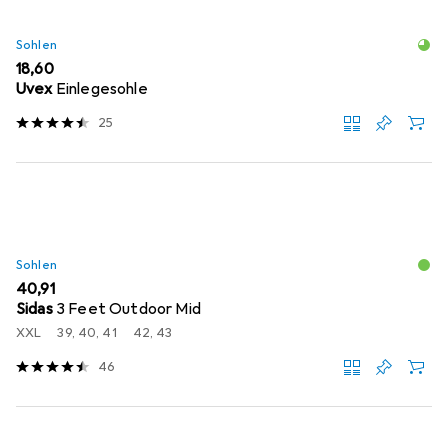
Sohlen
EUR
18,60
Uvex
Einlegesohle
25
Sohlen
EUR
40,91
Sidas
3 Feet Outdoor Mid
XXL
39, 40, 41
42, 43
46