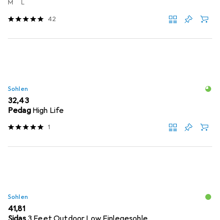
M
L
42
Sohlen
EUR
32,43
Pedag
High Life
1
Sohlen
EUR
41,81
Sidas
3 Feet Outdoor Low Einlegesohle