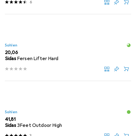
6
Sohlen
EUR
20,06
Sidas
Fersen Lifter Hard
Sohlen
EUR
41,81
Sidas
3Feet Outdoor High
3