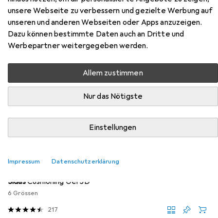
Zubehör für Tegera Clean
unsere Webseite zu verbessern und gezielte Werbung auf
unseren und anderen Webseiten oder Apps anzuzeigen.
Hier findest du passendes Zubehör zum Produkt Tegera
Dazu können bestimmte Daten auch an Dritte und
Clean aus der Kategorie Sohlen.
Werbepartner weitergegeben werden.
Beliebt
Tegera
Allem zustimmen
Nur das Nötigste
Relevanz
Produktliste
Einstellungen
Sohlen
Impressum
Datenschutzerklärung
EUR
34,95
Sidas
Cushioning Gel 3D
6 Grössen
217