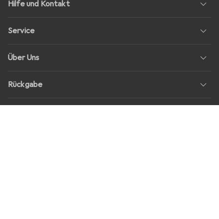
Hilfe und Kontakt
Service
Über Uns
Rückgabe
Soziale Medien
Stellenangebote
Preise
Alle Preise in EUR inkl. MwSt., zzgl.
Versandkosten
bei Bestellungen
unter
30,–
Shop Version
master-20260807-2039-31207921115-1
Unsere Onlineshops