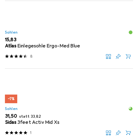
Sohlen
EUR
15,83
Atlas
Einlegesohle Ergo-Med Blue
8
−7%
Sohlen
EUR
EUR
31,50
statt
33,82
Sidas
3feet Activ Mid Xs
1