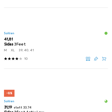
Sohlen
EUR
41,81
Sidas
3Feet
M
XL
39, 40, 41
10
−8%
Sohlen
EUR
EUR
31,19
statt
33,74