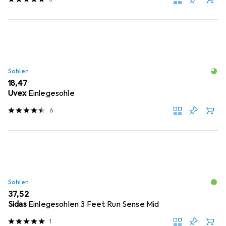
Sohlen
EUR
18,47
Uvex
Einlegesohle
6
Sohlen
EUR
37,52
Sidas
Einlegesohlen 3 Feet Run Sense Mid
1