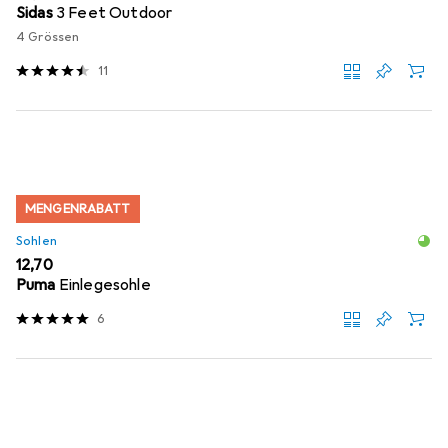
Sidas
3 Feet Outdoor
4 Grössen
11
MENGENRABATT
Sohlen
EUR
12,70
Puma
Einlegesohle
6