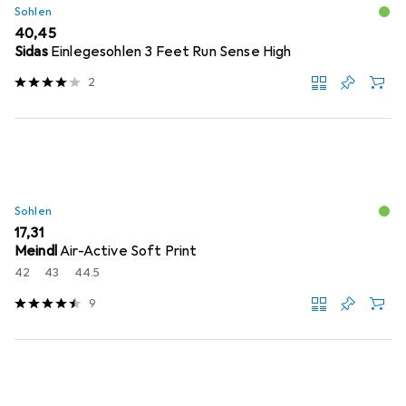
Sohlen
EUR
40,45
Sidas
Einlegesohlen 3 Feet Run Sense High
2
Sohlen
EUR
17,31
Meindl
Air-Active Soft Print
42
43
44.5
9