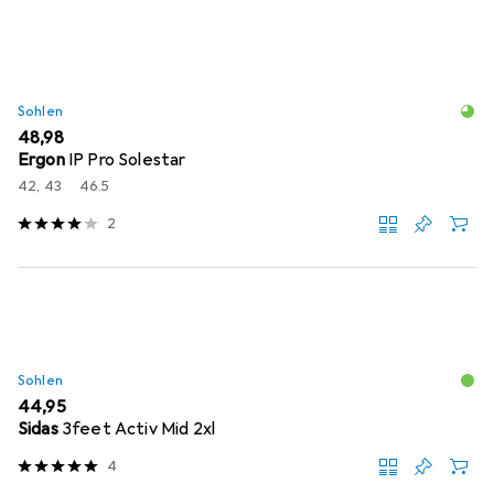
Sohlen
EUR
48,98
Ergon
IP Pro Solestar
42, 43
46.5
2
Sohlen
EUR
44,95
Sidas
3feet Activ Mid 2xl
4