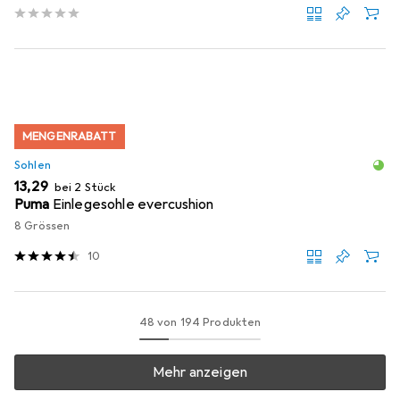
MENGENRABATT
Sohlen
EUR
13,29
bei 2 Stück
Puma
Einlegesohle evercushion
8 Grössen
10
48 von 194 Produkten
Mehr anzeigen