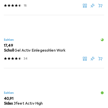
18
Sohlen
EUR
17,49
Scholl
Gel Activ Einlegesohlen Work
34
Sohlen
EUR
40,91
Sidas
3feet Activ High