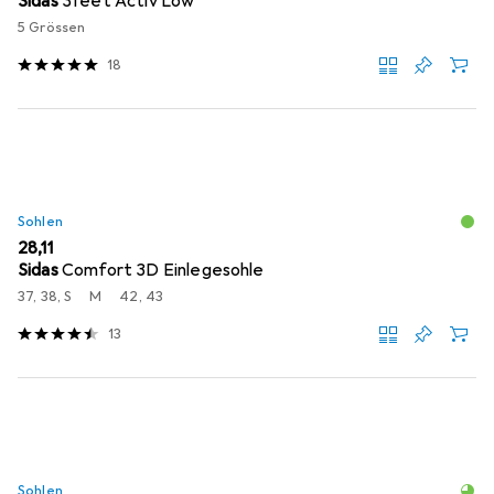
Sidas
3feet Activ Low
5 Grössen
18
Sohlen
EUR
28,11
Sidas
Comfort 3D Einlegesohle
37, 38, S
M
42, 43
13
Sohlen