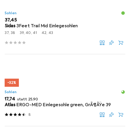
Sohlen
EUR
37,45
Sidas
3Feet Trail Mid Einlegesohlen
37, 38
39, 40, 41
42, 43
−32%
Sohlen
EUR
EUR
17,74
statt
25,90
Atlas
ERGO-MED Einlegesohle green, GrÃ¶ÃŸe 39
8