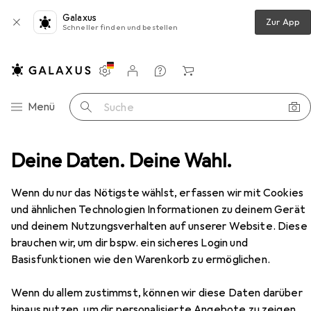
Galaxus
Zur App
Schneller finden und bestellen
Einstellungen
Kundenkonto
Vergleichslisten
Merklisten
Warenkorb
Navigation nach Kategorien
Menü
Suche
rbeitsbekleidung
Deine Daten. Deine Wahl.
Sicherheitsschuhe
Tegera Clean
Zubehör
Wenn du nur das Nötigste wählst, erfassen wir mit Cookies
EUR
172,34
und ähnlichen Technologien Informationen zu deinem Gerät
Tegera
Clean
und deinem Nutzungsverhalten auf unserer Website. Diese
8 Grössen
brauchen wir, um dir bspw. ein sicheres Login und
Basisfunktionen wie den Warenkorb zu ermöglichen.
Wenn du allem zustimmst, können wir diese Daten darüber
hinaus nutzen, um dir personalisierte Angebote zu zeigen,