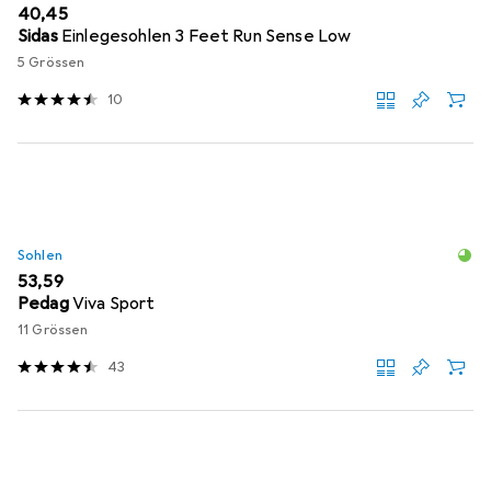
EUR
40,45
Sidas
Einlegesohlen 3 Feet Run Sense Low
5 Grössen
10
Sohlen
EUR
53,59
Pedag
Viva Sport
11 Grössen
43