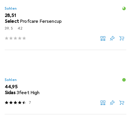
Sohlen
EUR
28,51
Select
Profcare Fersencup
39, S
42
Sohlen
EUR
44,95
Sidas
3feet High
7