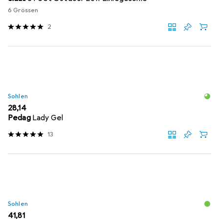
6 Grössen
2
Sohlen
EUR
28,14
Pedag
Lady Gel
13
Sohlen
EUR
41,81