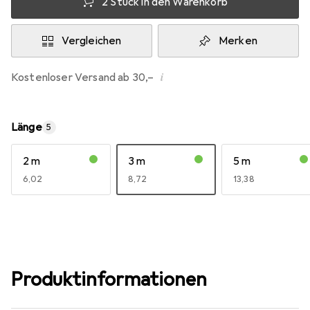
2 Stück in den Warenkorb
Vergleichen
Merken
i
Kostenloser Versand ab 30,–
Länge
5
2 m
3 m
5 m
EUR
6,02
EUR
8,72
EUR
13,38
Produktinformationen