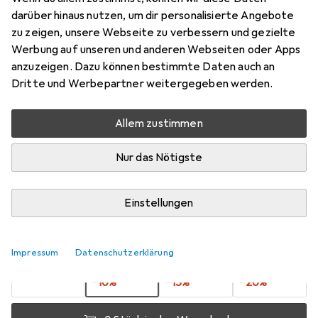
schwarz 3m
darüber hinaus nutzen, um dir personalisierte Angebote
zu zeigen, unsere Webseite zu verbessern und gezielte
3 m
Werbung auf unseren und anderen Webseiten oder Apps
Preis in EUR inkl. MwSt.
anzuzeigen. Dazu können bestimmte Daten auch an
Dritte und Werbepartner weitergegeben werden.
Marke
Bewertungen
Mehr von InLine
Allem zustimmen
Nur das Nötigste
Zwischen Fr, 7.8. und Mo, 10.8. geliefert
Mehr als 10 Stück an Lager beim Lieferanten
Einstellungen
Lieferort angeben für genaue Lieferzeit
1 Stück
2 Stück
3 Stück
4 Stück
Impressum
Datenschutzerklärung
EUR
8,72
EUR
7,84
EUR
7,43
EUR
6,99
pro Stück
pro Stück
pro Stück
pro Stück
−
10
%
−
15
%
−
20
%