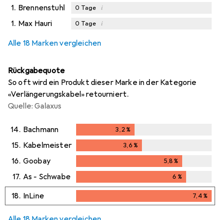
1.
Brennenstuhl
i
0
Tage
1.
Max Hauri
i
0
Tage
i
i
Ungenügende Daten
Ungenügende Daten
Alle 18 Marken vergleichen
Rückgabequote
So oft wird ein Produkt dieser Marke in der Kategorie
«Verlängerungskabel» retourniert.
Quelle: Galaxus
14.
Bachmann
3,2
%
3,2
%
15.
Kabelmeister
3,6
%
3,6
%
16.
Goobay
5,8
%
5,8
%
17.
As - Schwabe
6
%
6
%
18.
InLine
7,4
%
7,4
%
Alle 18 Marken vergleichen