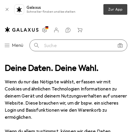
Galaxus
Zur App
Schneller finden und bestellen
Einstellungen
Kundenkonto
Vergleichslisten
Merklisten
Warenkorb
Navigation nach Kategorien
Menü
Suche
Verlängerungskabel
Deine Daten. Deine Wahl.
InLine Kaltgeraeteverlaengerung schwarz 3m
Wenn du nur das Nötigste wählst, erfassen wir mit
Cookies und ähnlichen Technologien Informationen zu
5 Bilder
deinem Gerät und deinem Nutzungsverhalten auf unserer
Website. Diese brauchen wir, um dir bspw. ein sicheres
MENGENRABATT
Login und Basisfunktionen wie den Warenkorb zu
ermöglichen.
EUR
7,84
Spare
EUR
1,76
InLine
Kaltgeraeteverlaengerung
Wenn du allem zustimmst, können wir diese Daten