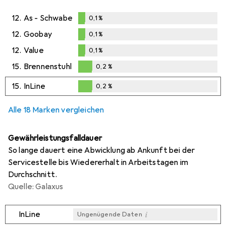
12.
As - Schwabe
0,1
%
0,1
%
12.
Goobay
0,1
%
0,1
%
12.
Value
0,1
%
0,1
%
15.
Brennenstuhl
0,2
%
0,2
%
15.
InLine
0,2
%
0,2
%
Alle 18 Marken vergleichen
Gewährleistungsfalldauer
So lange dauert eine Abwicklung ab Ankunft bei der
Servicestelle bis Wiedererhalt in Arbeitstagen im
Durchschnitt.
Quelle: Galaxus
i
InLine
Ungenügende Daten