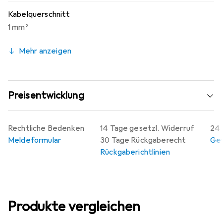
Kabelquerschnitt
1 mm²
Mehr anzeigen
Preisentwicklung
Rechtliche Bedenken
14 Tage gesetzl. Widerruf
24 
Meldeformular
30 Tage Rückgaberecht
Gew
Rückgaberichtlinien
Produkte vergleichen