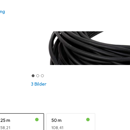
ung
3 Bilder
25 m
50 m
EUR
58,21
EUR
108,41