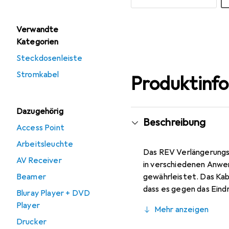
Mehr anzeigen
Verwandte
Kategorien
Steckdosenleiste
Stromkabel
Produktinf
Dazugehörig
Beschreibung
Access Point
Arbeitsleuchte
Das REV Verlängerungsk
AV Receiver
in verschiedenen Anwen
Beamer
gewährleistet. Das Kab
dass es gegen das Eind
Bluray Player + DVD
Ampere und einer Nennsp
Player
Mehr anzeigen
Veranstaltungen, Baust
Drucker
Das Kabel besteht aus 