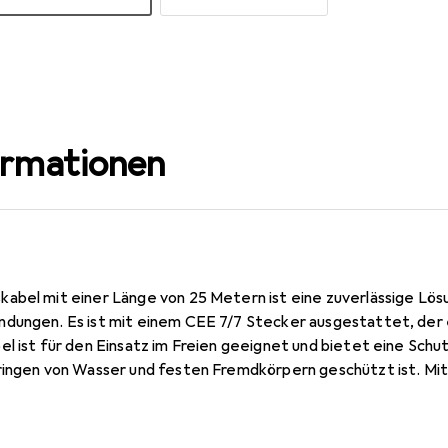
ormationen
abel mit einer Länge von 25 Metern ist eine zuverlässige Lös
dungen. Es ist mit einem CEE 7/7 Stecker ausgestattet, der 
el ist für den Einsatz im Freien geeignet und bietet eine Sch
ringen von Wasser und festen Fremdkörpern geschützt ist. Mi
annung von 250 Volt ist dieses Kabel ideal für den temporären
ellen oder andere Anwendungen, bei denen eine flexible Strom
hochwertigem H05RR-F Material, das für seine Robustheit und L