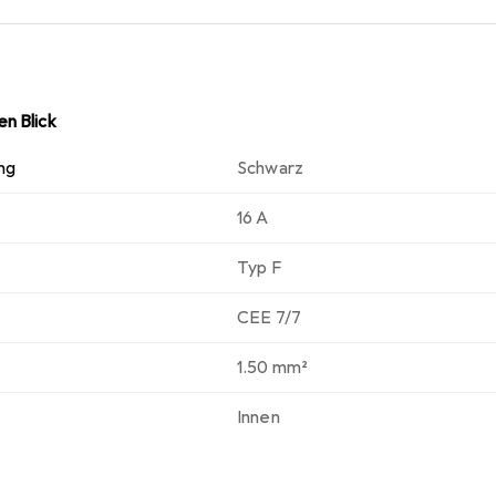
it zusätzliche Sicherheit bei der Verwendung.
n Blick
ng
Schwarz
16 A
Typ F
CEE 7/7
1.50 mm²
Innen