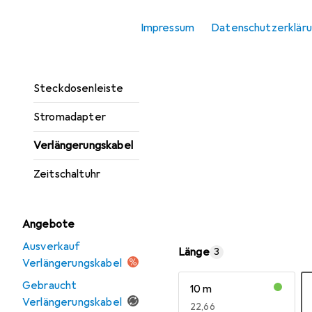
Abzweigstecker
Impressum
Datenschutzerklär
Reiseadapter
Smart Plug
Steckdosenleiste
Stromadapter
Verlängerungskabel
Zeitschaltuhr
Angebote
Ausverkauf
Länge
3
Verlängerungskabel
Gebraucht
10 m
Verlängerungskabel
EUR
22,66