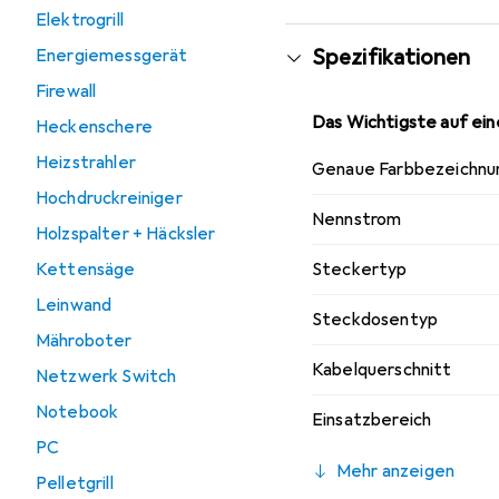
Elektrogrill
geerdet und bietet som
Spezifikationen
Energiemessgerät
Firewall
Das Wichtigste auf eine
Heckenschere
Heizstrahler
Genaue Farbbezeichnu
Hochdruckreiniger
Nennstrom
Holzspalter + Häcksler
Kettensäge
Steckertyp
Leinwand
Steckdosentyp
Mähroboter
Kabelquerschnitt
Netzwerk Switch
Notebook
Einsatzbereich
PC
Mehr anzeigen
Pelletgrill