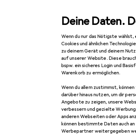
Suche
Deine Daten. D
Wenn du nur das Nötigste wählst, 
Navigation nach Kategorien
Gesamtsortiment
Bau
Gesamtsortiment
Cookies und ähnlichen Technologi
zu deinem Gerät und deinem Nutz
Baumarkt + Garten
auf unserer Website. Diese brauch
bspw. ein sicheres Login und Basis
Elektrobedarf
Warenkorb zu ermöglichen.
Stromverteilung
Wenn du allem zustimmst, können 
Baustromverteiler
darüber hinaus nutzen, um dir pers
Angebote zu zeigen, unsere Webs
Kabelbox
verbessern und gezielte Werbung
anderen Webseiten oder Apps an
Kabelrolle
können bestimmte Daten auch an 
Mehrfachstecker +
Werbepartner weitergegeben we