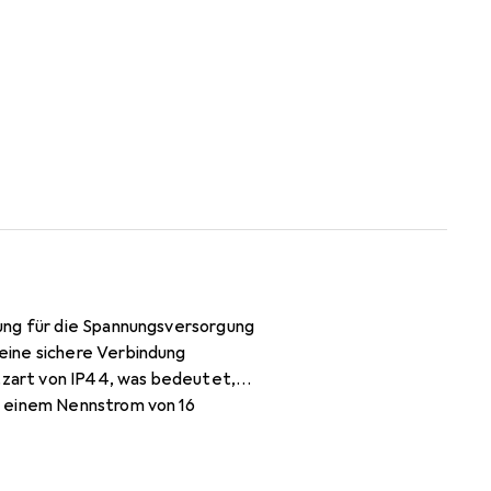
ung für die Spannungsversorgung
eine sichere Verbindung
utzart von IP44, was bedeutet,
t einem Nennstrom von 16
 Einsatz im Freien, sei es für
versorgung erforderlich ist.
anglebigkeit bekannt ist. Es ist