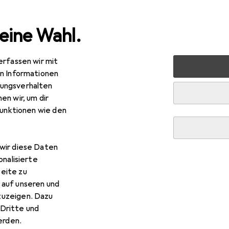
eine Wahl.
erfassen wir mit
markt + Garten
Elektrobedarf
Stromverteilung
Verl
en Informationen
ungsverhalten
en wir, um dir
funktionen wie den
wir diese Daten
onalisierte
eite zu
 auf unseren und
zuzeigen. Dazu
Dritte und
rden.