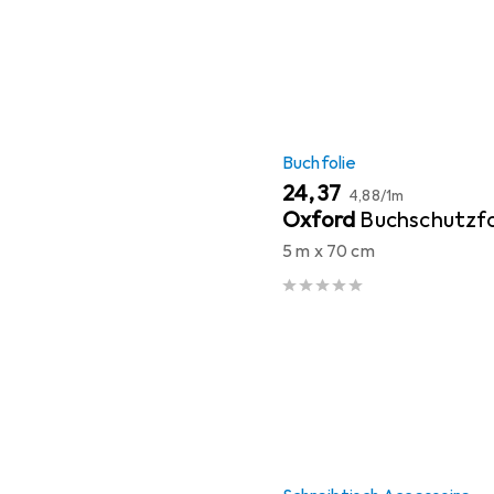
Buchfolie
EUR
EUR
24,37
4,88
/
1m
Oxford
Buchschutzfo
5 m x 70 cm