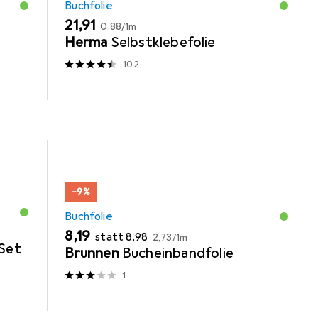
Buchfolie
EUR
EUR
21,91
0,88
/
1m
Herma
Selbstklebefolie
102
−9%
Buchfolie
EUR
EUR
EUR
8,19
statt
8,98
2,73
/
1m
Set
Brunnen
Bucheinbandfolie
1