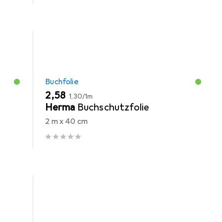
Buchfolie
EUR
EUR
2,58
1,30
/
1m
-
Herma
Buchschutzfolie
2 m x 40 cm