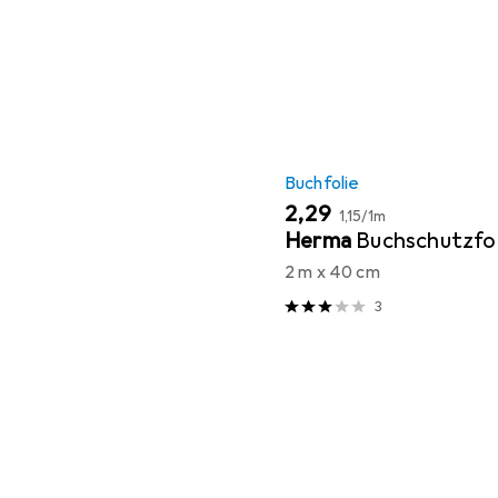
Buchfolie
EUR
EUR
2,29
1,15
/
1m
Herma
Buchschutzfol
2 m x 40 cm
3