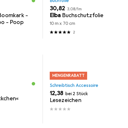
Buchfolie
EUR
EUR
30,82
3,08
/
1m
 Boomkark -
Elba
Buchschutzfolie
oo - Poop
10 m x 70 cm
2
MENGENRABATT
Schreibtisch Accessoire
EUR
12,38
bei 2 Stück
ckchen«
Lesezeichen