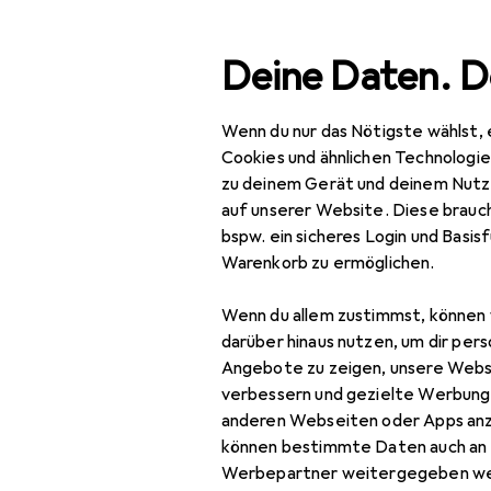
Suche
Deine Daten. D
Wenn du nur das Nötigste wählst, 
Navigation nach Kategorien
Gesamtsortiment
Büro
Gesamtsortiment
Cookies und ähnlichen Technologi
zu deinem Gerät und deinem Nutz
Büro + Schreibwaren
auf unserer Website. Diese brauch
bspw. ein sicheres Login und Basis
Medien
EU
5,–
Warenkorb zu ermöglichen.
Sc
Bücher
Deu
Wenn du allem zustimmst, können 
Belletristik
darüber hinaus nutzen, um dir pers
Angebote zu zeigen, unsere Webs
Biografien
verbessern und gezielte Werbung
anderen Webseiten oder Apps an
Comics + Manga
können bestimmte Daten auch an 
Zubehör für
Fachbücher
Werbepartner weitergegeben we