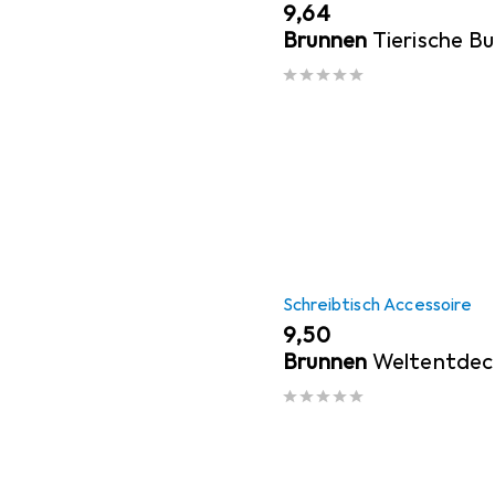
EUR
9,64
Brunnen
Tierische B
Schreibtisch Accessoire
EUR
9,50
Brunnen
Weltentdec