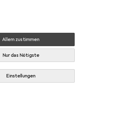
Einstellungen
Kundenkonto
Vergleichslisten
Merklisten
Warenkorb
Anmelden
Allem zustimmen
herenf?hrerschein
Zubehör
Nur das Nötigste
Einstellungen