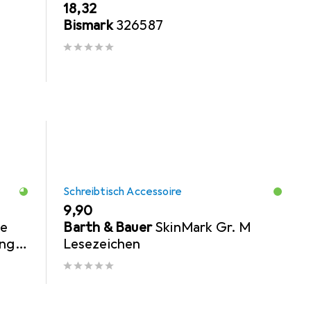
EUR
18,32
Bismark
326587
Schreibtisch Accessoire
EUR
9,90
ge
Barth & Bauer
SkinMark Gr. M
ing
Lesezeichen