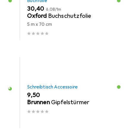
Buchfolie
EUR
EUR
30,40
6,08
/
1m
Oxford
Buchschutzfolie
5 m x 70 cm
Schreibtisch Accessoire
EUR
9,50
Brunnen
Gipfelstürmer