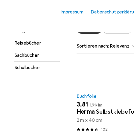
Jugendbücher
Hier findest du passendes
Impressum
Datenschutzerklär
Kinderbücher
Beliebt
Buchfolie
Ratgeber
Reisebücher
Sortieren nach
:
Relevanz
Sachbücher
Produktliste
Schulbücher
Buchfolie
EUR
EUR
3,81
1,91
/
1m
Herma
Selbstklebefo
2 m x 40 cm
102