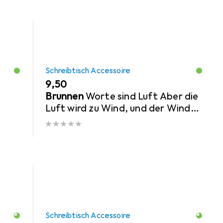
Schreibtisch Accessoire
EUR
9,50
Brunnen
Worte sind Luft Aber die
Luft wird zu Wind, und der Wind
lässt die Schiffe segeln nach
Arthur Köstle
Schreibtisch Accessoire