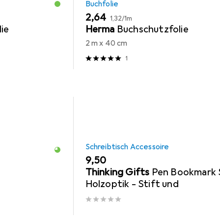
Buchfolie
EUR
EUR
2,64
1,32
/
1m
ie
Herma
Buchschutzfolie
2 m x 40 cm
1
Schreibtisch Accessoire
EUR
9,50
Thinking Gifts
Pen Bookmark 
Holzoptik - Stift und