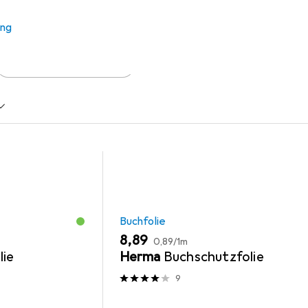
 Zubehör zum Produkt Scherenf?hrerschein aus den Kategorien 
ung
Schreibtisch Accessoire
Buchfolie
EUR
EUR
8,89
0,89
/
1m
lie
Herma
Buchschutzfolie
9