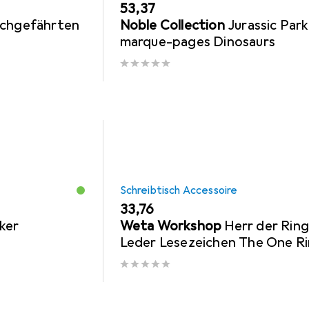
EUR
53,37
uchgefährten
Noble Collection
Jurassic Park
marque-pages Dinosaurs
Schreibtisch Accessoire
EUR
33,76
ker
Weta Workshop
Herr der Rin
Leder Lesezeichen The One R
Inscription