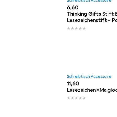
Schreibtisch Accessoire
EUR
6,60
Thinking Gifts
Stift
Lesezeichenstift - P
Schreibtisch Accessoire
EUR
11,60
Lesezeichen »Maiglö