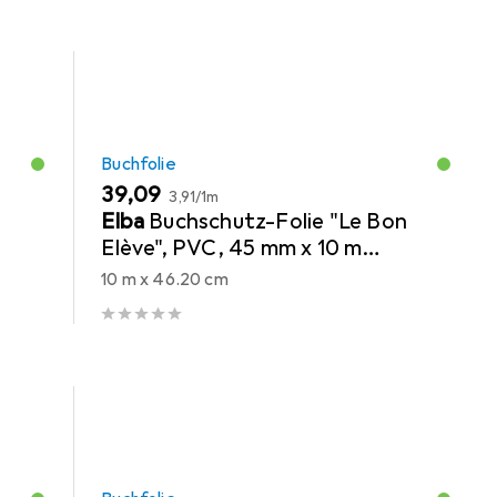
Buchfolie
EUR
EUR
39,09
3,91
/
1m
Elba
Buchschutz-Folie "Le Bon
Elève", PVC, 45 mm x 10 m
transparent, zum Schutz von
10 m x 46.20 cm
Büchern