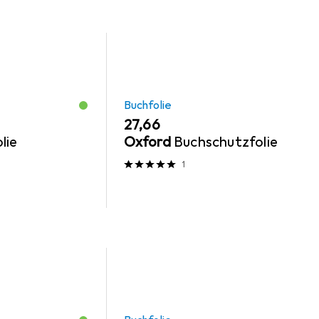
Buchfolie
EUR
27,66
lie
Oxford
Buchschutzfolie
1