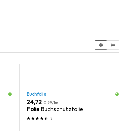
Buchfolie und Schreibtisch Accessoire.
Buchfolie
EUR
EUR
24,72
0,99
/
1m
Folia
Buchschutzfolie
3