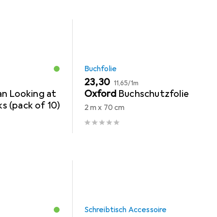
Buchfolie
EUR
EUR
23,30
11,65
/
1m
an Looking at
Oxford
Buchschutzfolie
 (pack of 10)
2 m x 70 cm
Schreibtisch Accessoire