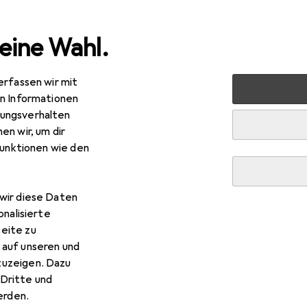
eine Wahl.
erfassen wir mit
 + Schreibwaren
Medien
Bücher
Kinderbücher
Sc
en Informationen
ungsverhalten
en wir, um dir
funktionen wie den
R
herenf?hrerschein
tsch, 2022
wir diese Daten
onalisierte
eite zu
 auf unseren und
zuzeigen. Dazu
Dritte und
 Scherenf?hrerschein
rden.