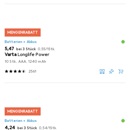
MENGENRABATT
Batterien + Akkus
EUR
EUR
5,47
bei 3 Stück
0,55
/
1Stk.
Varta
Longlife Power
10 Stk., AAA, 1240 mAh
2561
MENGENRABATT
Batterien + Akkus
EUR
EUR
4,24
bei 3 Stück
0,54
/
1Stk.