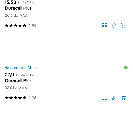
EUR
EUR
15,53
0,77
/
1Stk.
Duracell
Plus
20 Stk., AAA
1196
Batterien + Akkus
EUR
EUR
27,11
0,85
/
1Stk.
Duracell
Plus
32 Stk., AAA
1196