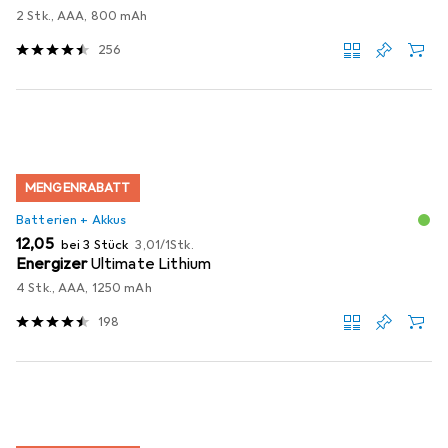
2 Stk., AAA, 800 mAh
256
MENGENRABATT
Batterien + Akkus
EUR
EUR
12,05
bei 3 Stück
3,01
/
1Stk.
Energizer
Ultimate Lithium
4 Stk., AAA, 1250 mAh
198