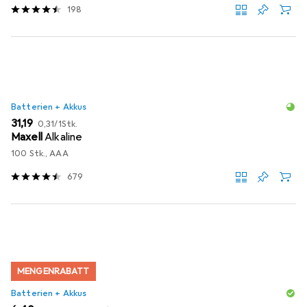
198
Batterien + Akkus
EUR
EUR
31,19
0,31
/
1Stk.
Maxell
Alkaline
100 Stk., AAA
679
MENGENRABATT
Batterien + Akkus