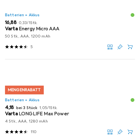
Batterien + Akkus
EUR
EUR
16,88
0,33
/
1Stk.
Varta
Energy Micro AAA
50 Stk., AAA, 1200 mAh
5
MENGENRABATT
Batterien + Akkus
EUR
EUR
4,18
bei 3 Stück
1,05
/
1Stk.
Varta
LONGLIFE Max Power
4 Stk., AAA, 1280 mAh
110