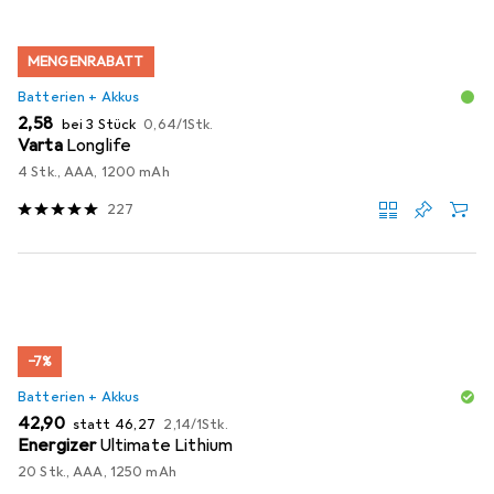
MENGENRABATT
Batterien + Akkus
EUR
EUR
2,58
bei 3 Stück
0,64
/
1Stk.
Varta
Longlife
4 Stk., AAA, 1200 mAh
227
−7%
Batterien + Akkus
EUR
EUR
EUR
42,90
statt
46,27
2,14
/
1Stk.
Energizer
Ultimate Lithium
20 Stk., AAA, 1250 mAh