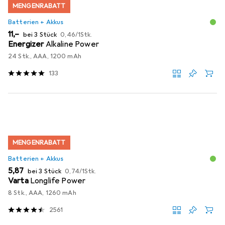
MENGENRABATT
Batterien + Akkus
EUR
EUR
11,–
bei 3 Stück
0,46
/
1Stk.
Energizer
Alkaline Power
24 Stk., AAA, 1200 mAh
133
MENGENRABATT
Batterien + Akkus
EUR
EUR
5,87
bei 3 Stück
0,74
/
1Stk.
Varta
Longlife Power
8 Stk., AAA, 1260 mAh
2561