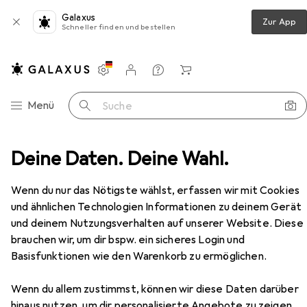
Galaxus
Zur App
Schneller finden und bestellen
Einstellungen
Kundenkonto
Vergleichslisten
Merklisten
Warenkorb
Navigation nach Kategorien
Menü
Suche
tsmessgeräte
Deine Daten. Deine Wahl.
Alkoholtester
Ace A Alkoholtester
Zubehör
Wenn du nur das Nötigste wählst, erfassen wir mit Cookies
und ähnlichen Technologien Informationen zu deinem Gerät
EUR
63,–
und deinem Nutzungsverhalten auf unserer Website. Diese
Ace
A Alkoholtester
brauchen wir, um dir bspw. ein sicheres Login und
Basisfunktionen wie den Warenkorb zu ermöglichen.
Wenn du allem zustimmst, können wir diese Daten darüber
hinaus nutzen, um dir personalisierte Angebote zu zeigen,