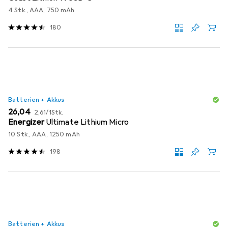
4 Stk., AAA, 750 mAh
180
Batterien + Akkus
EUR
EUR
26,04
2,61
/
1Stk.
Energizer
Ultimate Lithium Micro
10 Stk., AAA, 1250 mAh
198
Batterien + Akkus