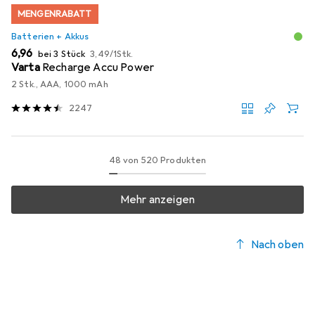
MENGENRABATT
Batterien + Akkus
EUR
EUR
6,96
bei 3 Stück
3,49
/
1Stk.
Varta
Recharge Accu Power
2 Stk., AAA, 1000 mAh
2247
48 von 520 Produkten
Mehr anzeigen
Nach oben