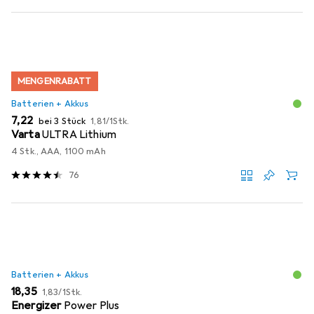
MENGENRABATT
Batterien + Akkus
EUR
EUR
7,22
bei 3 Stück
1,81
/
1Stk.
Varta
ULTRA Lithium
4 Stk., AAA, 1100 mAh
76
Batterien + Akkus
EUR
EUR
18,35
1,83
/
1Stk.
Energizer
Power Plus