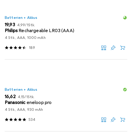
Batterien + Akkus
EUR
EUR
19,93
4,99
/
1Stk.
Philips
Rechargeable LR03 (AAA)
4 Stk., AAA, 1000 mAh
189
Batterien + Akkus
EUR
EUR
16,62
4,15
/
1Stk.
Panasonic
eneloop pro
4 Stk., AAA, 930 mAh
534