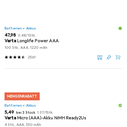
Batterien + Akkus
EUR
EUR
47,98
0,48
/
1Stk.
Varta
Longlife Power AAA
100 Stk., AAA, 1220 mAh
2561
MENGENRABATT
Batterien + Akkus
EUR
EUR
5,49
bei 3 Stück
1,37
/
1Stk.
Varta
Micro (AAA)-Akku NiMH Ready2Us
4 Stk., AAA, 550 mAh