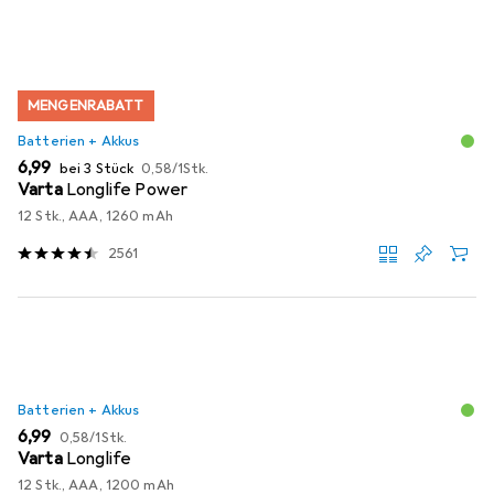
MENGENRABATT
Batterien + Akkus
EUR
EUR
6,99
bei 3 Stück
0,58
/
1Stk.
Varta
Longlife Power
12 Stk., AAA, 1260 mAh
2561
Batterien + Akkus
EUR
EUR
6,99
0,58
/
1Stk.
Varta
Longlife
12 Stk., AAA, 1200 mAh