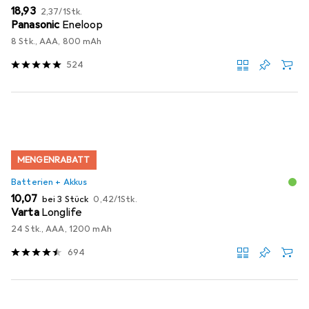
EUR
EUR
18,93
2,37
/
1Stk.
Panasonic
Eneloop
8 Stk., AAA, 800 mAh
524
MENGENRABATT
Batterien + Akkus
EUR
EUR
10,07
bei 3 Stück
0,42
/
1Stk.
Varta
Longlife
24 Stk., AAA, 1200 mAh
694