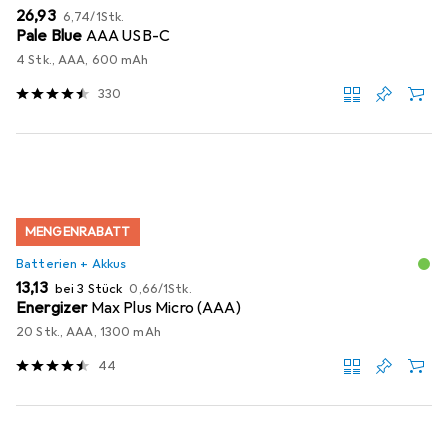
EUR
EUR
26,93
6,74
/
1Stk.
Pale Blue
AAA USB-C
4 Stk., AAA, 600 mAh
330
MENGENRABATT
Batterien + Akkus
EUR
EUR
13,13
bei 3 Stück
0,66
/
1Stk.
Energizer
Max Plus Micro (AAA)
20 Stk., AAA, 1300 mAh
44