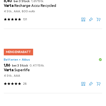
EUR
EUR
6,40
bei 3 Stück
1,61
/
1Stk.
Varta
Recharge Accu Recycled
4 Stk., AAA, 800 mAh
131
MENGENRABATT
Batterien + Akkus
EUR
EUR
1,86
bei 3 Stück
0,47
/
1Stk.
Varta
Superlife
4 Stk., AAA
28