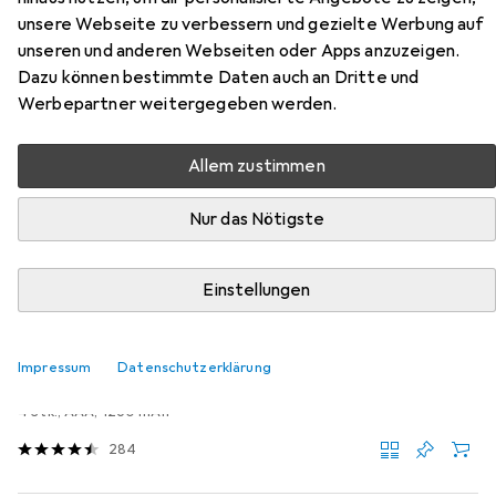
unsere Webseite zu verbessern und gezielte Werbung auf
Zubehör für Ace A Alkoholtester
unseren und anderen Webseiten oder Apps anzuzeigen.
Dazu können bestimmte Daten auch an Dritte und
Hier findest du passendes Zubehör zum Produkt Ace A
Werbepartner weitergegeben werden.
Alkoholtester aus der Kategorie Batterien + Akkus.
Relevanz
Allem zustimmen
Produktliste
Nur das Nötigste
Einstellungen
MENGENRABATT
Batterien + Akkus
EUR
EUR
3,59
bei 3 Stück
0,90
/
1Stk.
Impressum
Datenschutzerklärung
Varta
Longlife Power
4 Stk., AAA, 1260 mAh
284