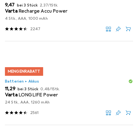
EUR
EUR
9,47
bei 3 Stück
2,37
/
1Stk.
Varta
Recharge Accu Power
4 Stk., AAA, 1000 mAh
2247
MENGENRABATT
Batterien + Akkus
EUR
EUR
11,29
bei 3 Stück
0,48
/
1Stk.
Varta
LONGLIFE Power
24 Stk., AAA, 1260 mAh
2561