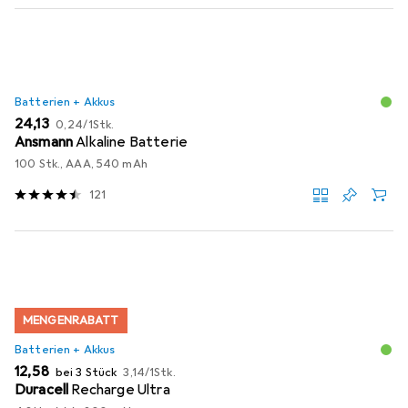
Batterien + Akkus
EUR
EUR
24,13
0,24
/
1Stk.
Ansmann
Alkaline Batterie
100 Stk., AAA, 540 mAh
121
MENGENRABATT
Batterien + Akkus
EUR
EUR
12,58
bei 3 Stück
3,14
/
1Stk.
Duracell
Recharge Ultra