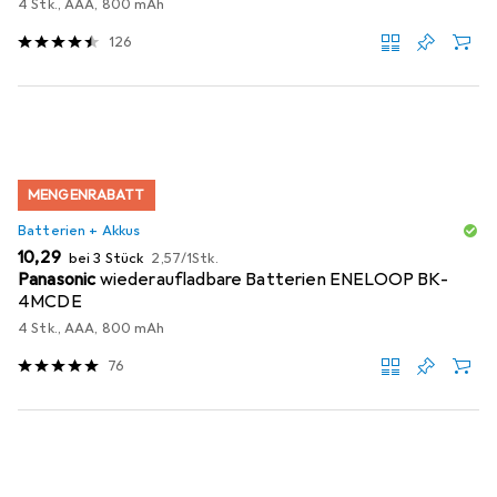
4 Stk., AAA, 800 mAh
126
MENGENRABATT
Batterien + Akkus
EUR
EUR
10,29
bei 3 Stück
2,57
/
1Stk.
Panasonic
wiederaufladbare Batterien ENELOOP BK-
4MCDE
4 Stk., AAA, 800 mAh
76