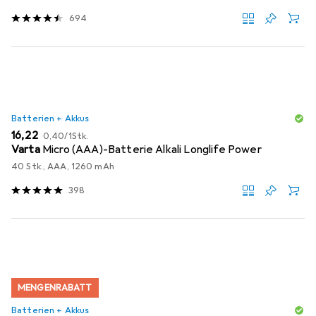
694
Batterien + Akkus
EUR
EUR
16,22
0,40
/
1Stk.
Varta
Micro (AAA)-Batterie Alkali Longlife Power
40 Stk., AAA, 1260 mAh
398
MENGENRABATT
Batterien + Akkus