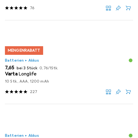
76
MENGENRABATT
Batterien + Akkus
EUR
EUR
7,65
bei 3 Stück
0,76
/
1Stk.
Varta
Longlife
10 Stk., AAA, 1200 mAh
227
Batterien + Akkus