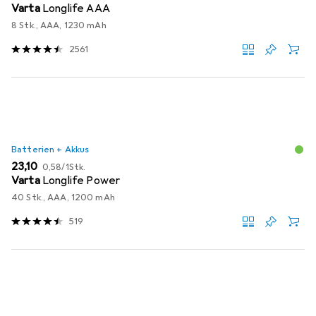
Varta
Longlife AAA
8 Stk., AAA, 1230 mAh
2561
Batterien + Akkus
EUR
EUR
23,10
0,58
/
1Stk.
Varta
Longlife Power
40 Stk., AAA, 1200 mAh
519