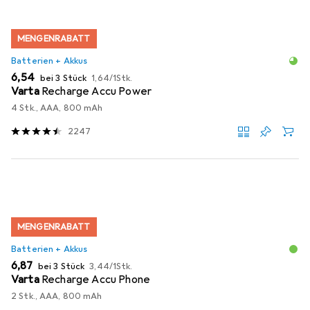
MENGENRABATT
Batterien + Akkus
EUR
EUR
6,54
bei 3 Stück
1,64
/
1Stk.
Varta
Recharge Accu Power
4 Stk., AAA, 800 mAh
2247
MENGENRABATT
Batterien + Akkus
EUR
EUR
6,87
bei 3 Stück
3,44
/
1Stk.
Varta
Recharge Accu Phone
2 Stk., AAA, 800 mAh