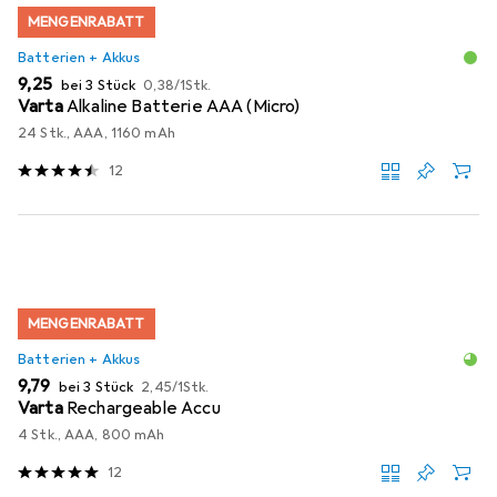
MENGENRABATT
Batterien + Akkus
EUR
EUR
9,25
bei 3 Stück
0,38
/
1Stk.
Varta
Alkaline Batterie AAA (Micro)
24 Stk., AAA, 1160 mAh
12
MENGENRABATT
Batterien + Akkus
EUR
EUR
9,79
bei 3 Stück
2,45
/
1Stk.
Varta
Rechargeable Accu
4 Stk., AAA, 800 mAh
12