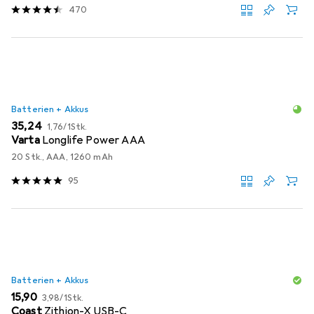
470
Batterien + Akkus
EUR
EUR
35,24
1,76
/
1Stk.
Varta
Longlife Power AAA
20 Stk., AAA, 1260 mAh
95
Batterien + Akkus
EUR
EUR
15,90
3,98
/
1Stk.
Coast
Zithion-X USB-C