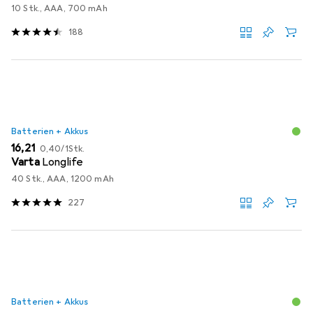
10 Stk., AAA, 700 mAh
188
Batterien + Akkus
EUR
EUR
16,21
0,40
/
1Stk.
Varta
Longlife
40 Stk., AAA, 1200 mAh
227
Batterien + Akkus