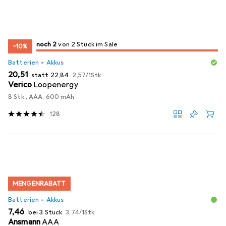
2
2
noch 2
/ 2
/ 2 im Sale
von 2 Stück im Sale
−10%
Batterien + Akkus
EUR
EUR
EUR
20,51
statt
22,84
2,57
/
1Stk.
Verico
Loopenergy
8 Stk., AAA, 600 mAh
128
MENGENRABATT
Batterien + Akkus
EUR
EUR
7,46
bei 3 Stück
3,74
/
1Stk.
Ansmann
AAA