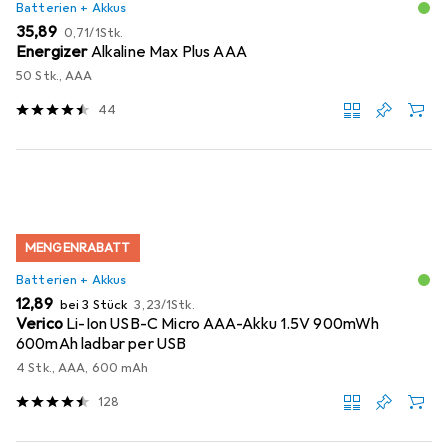
Batterien + Akkus
EUR
EUR
35,89
0,71
/
1Stk.
Energizer
Alkaline Max Plus AAA
50 Stk., AAA
44
MENGENRABATT
Batterien + Akkus
EUR
EUR
12,89
bei 3 Stück
3,23
/
1Stk.
Verico
Li-Ion USB-C Micro AAA-Akku 1.5V 900mWh
600mAh ladbar per USB
4 Stk., AAA, 600 mAh
128