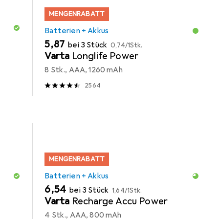
MENGENRABATT
Batterien + Akkus
EUR
EUR
5,87
bei 3 Stück
0,74
/
1Stk.
Varta
Longlife Power
8 Stk., AAA, 1260 mAh
2564
MENGENRABATT
Batterien + Akkus
EUR
EUR
6,54
bei 3 Stück
1,64
/
1Stk.
Varta
Recharge Accu Power
4 Stk., AAA, 800 mAh