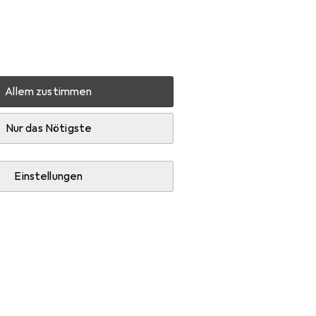
Einstellungen
Kundenkonto
Vergleichslisten
Merklisten
Warenkorb
Anmelden
Allem zustimmen
Blutdruckmessgerät
Beurer BC 54
Zubehör
Nur das Nötigste
Einstellungen