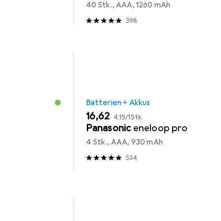
40 Stk., AAA, 1260 mAh
398
Batterien + Akkus
EUR
EUR
16,62
4,15
/
1Stk.
Panasonic
eneloop pro
4 Stk., AAA, 930 mAh
534