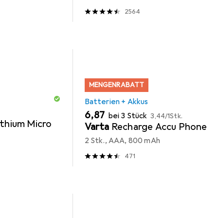
2564
MENGENRABATT
Batterien + Akkus
EUR
EUR
6,87
bei 3 Stück
3,44
/
1Stk.
ithium Micro
Varta
Recharge Accu Phone
2 Stk., AAA, 800 mAh
471