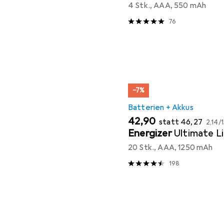
4 Stk., AAA, 550 mAh
76
−7%
Batterien + Akkus
EUR
EUR
EUR
42,90
statt
46,27
2,14
/
1
Energizer
Ultimate L
20 Stk., AAA, 1250 mAh
198