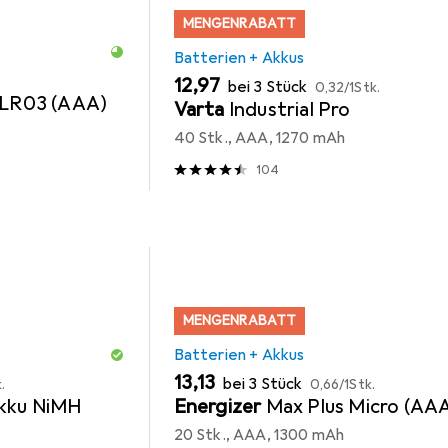
MENGENRABATT
Batterien + Akkus
EUR
EUR
12,97
bei 3 Stück
0,32
/
1Stk.
 LR03 (AAA)
Varta
Industrial Pro
40 Stk., AAA, 1270 mAh
104
MENGENRABATT
Batterien + Akkus
EUR
EUR
13,13
bei 3 Stück
.
0,66
/
1Stk.
kku NiMH
Energizer
Max Plus Micro (AA
20 Stk., AAA, 1300 mAh