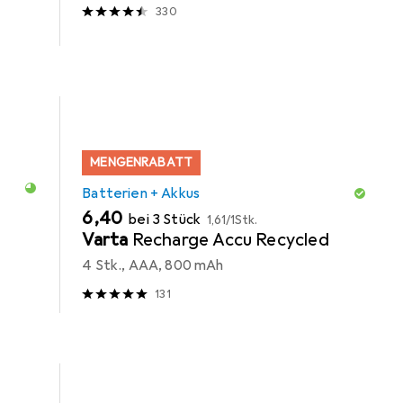
330
MENGENRABATT
Batterien + Akkus
EUR
EUR
6,40
bei 3 Stück
1,61
/
1Stk.
Varta
Recharge Accu Recycled
4 Stk., AAA, 800 mAh
131