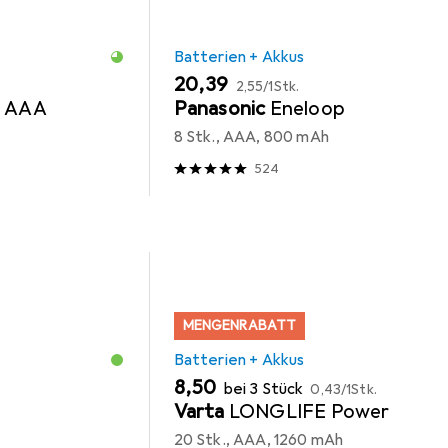
Batterien + Akkus
EUR
EUR
20,39
2,55
/
1Stk.
r AAA
Panasonic
Eneloop
8 Stk., AAA, 800 mAh
524
MENGENRABATT
Batterien + Akkus
EUR
EUR
8,50
bei 3 Stück
0,43
/
1Stk.
Varta
LONGLIFE Power
20 Stk., AAA, 1260 mAh