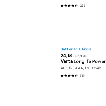
2564
Batterien + Akkus
EUR
EUR
24,18
0,61
/
1Stk.
Varta
Longlife Power
40 Stk., AAA, 1200 mAh
519