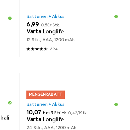
Batterien + Akkus
EUR
EUR
6,99
0,58
/
1Stk.
Varta
Longlife
12 Stk., AAA, 1200 mAh
694
MENGENRABATT
Batterien + Akkus
EUR
EUR
10,07
bei 3 Stück
0,42
/
1Stk.
kali
Varta
Longlife
24 Stk., AAA, 1200 mAh