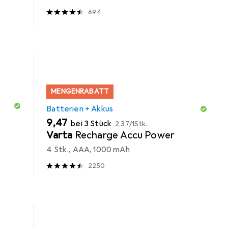
694
MENGENRABATT
Batterien + Akkus
EUR
EUR
9,47
bei 3 Stück
2,37
/
1Stk.
Varta
Recharge Accu Power
4 Stk., AAA, 1000 mAh
2250