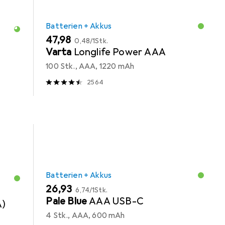
Batterien + Akkus
EUR
EUR
47,98
0,48
/
1Stk.
Varta
Longlife Power AAA
100 Stk., AAA, 1220 mAh
2564
Batterien + Akkus
EUR
EUR
26,93
6,74
/
1Stk.
Pale Blue
AAA USB-C
A)
4 Stk., AAA, 600 mAh