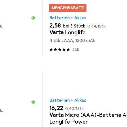
MENGENRABATT
Batterien + Akkus
EUR
EUR
2,58
bei 3 Stück
k.
0,64
/
1Stk.
Varta
Longlife
4 Stk., AAA, 1200 mAh
228
Batterien + Akkus
EUR
EUR
16,22
0,40
/
1Stk.
k.
Varta
Micro (AAA)-Batterie Al
Longlife Power