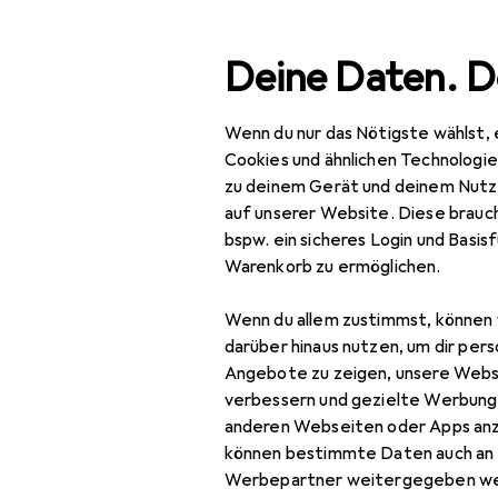
Suche
Deine Daten. D
Wenn du nur das Nötigste wählst, 
Navigation nach Kategorien
Gesamtsortiment
Bea
Gesamtsortiment
Cookies und ähnlichen Technologi
zu deinem Gerät und deinem Nutz
Beauty +
auf unserer Website. Diese brauch
Gesundheit
bspw. ein sicheres Login und Basis
EU
48
Warenkorb zu ermöglichen.
Gesundheit
Be
Wenn du allem zustimmst, können 
Gesundheitsmessgeräte
darüber hinaus nutzen, um dir pers
Alkoholtester
Angebote zu zeigen, unsere Webs
verbessern und gezielte Werbung
Blutdruckmessgerät
anderen Webseiten oder Apps an
Zubehör für
können bestimmte Daten auch an 
Bluttest
Werbepartner weitergegeben we