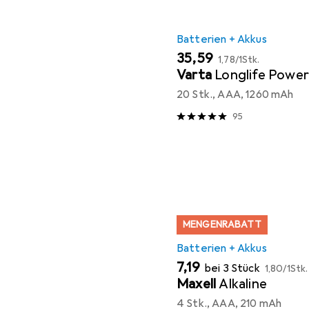
Batterien + Akkus
EUR
EUR
35,59
1,78
/
1Stk.
Varta
Longlife Powe
20 Stk., AAA, 1260 mAh
95
MENGENRABATT
Batterien + Akkus
EUR
EUR
7,19
bei 3 Stück
1,80
/
1Stk.
Maxell
Alkaline
4 Stk., AAA, 210 mAh