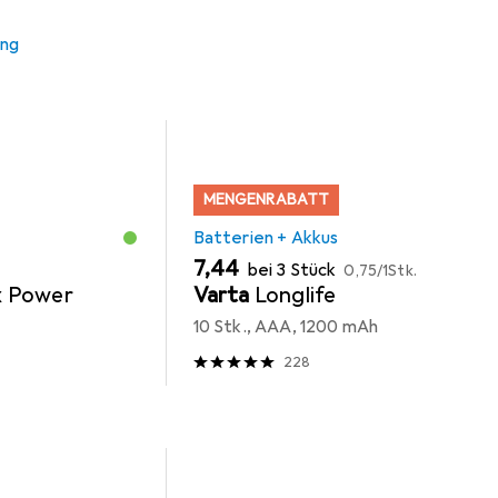
 Zubehör zum Produkt Beurer BC 54 aus der Kategorie Batteri
ung
MENGENRABATT
Batterien + Akkus
EUR
EUR
7,44
bei 3 Stück
0,75
/
1Stk.
 Power
Varta
Longlife
10 Stk., AAA, 1200 mAh
228