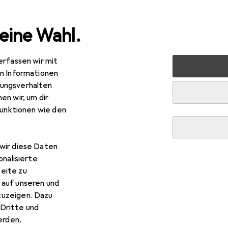
eine Wahl.
erfassen wir mit
uty + Gesundheit
Gesundheit
Gesundheitsmessgeräte
en Informationen
ungsverhalten
en wir, um dir
funktionen wie den
R
,98
urer
BC 54
wir diese Daten
onalisierte
eite zu
 auf unseren und
zuzeigen. Dazu
 Beurer BC 54
Dritte und
rden.