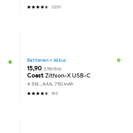
2250
Batterien + Akkus
EUR
EUR
15,90
3,98
/
1Stk.
Coast
Zithion-X USB-C
4 Stk., AAA, 750 mAh
180