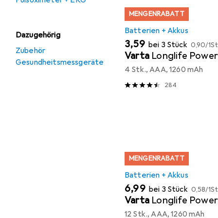
Pulsoximeter + EKG
MENGENRABATT
Batterien + Akkus
Dazugehörig
EUR
EUR
3,59
bei 3 Stück
0,90
/
1St
Zubehör
Varta
Longlife Power
Gesundheitsmessgeräte
4 Stk., AAA, 1260 mAh
284
MENGENRABATT
Batterien + Akkus
EUR
EUR
6,99
bei 3 Stück
0,58
/
1St
Varta
Longlife Power
12 Stk., AAA, 1260 mAh