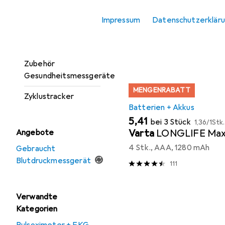
Hier findest du passendes
Fieberthermometer
Impressum
Datenschutzerklär
Sortieren nach
:
Relevanz
Personenwaage
Produktliste
Pulsoximeter + EKG
Zubehör
Gesundheitsmessgeräte
MENGENRABATT
Zyklustracker
Batterien + Akkus
EUR
EUR
5,41
bei 3 Stück
1,36
/
1Stk.
Varta
LONGLIFE Max
Angebote
4 Stk., AAA, 1280 mAh
Gebraucht
Blutdruckmessgerät
111
Verwandte
Kategorien