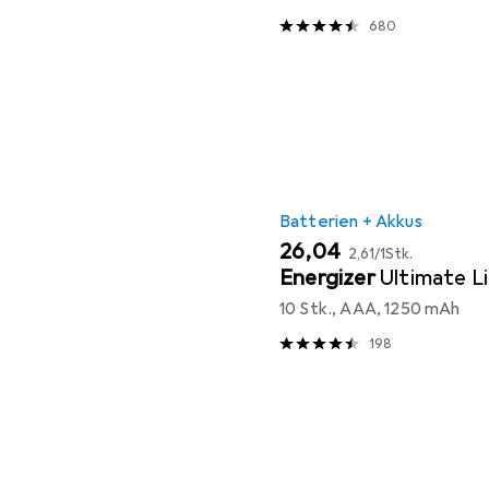
680
Batterien + Akkus
EUR
EUR
26,04
2,61
/
1Stk.
Energizer
Ultimate L
10 Stk., AAA, 1250 mAh
198