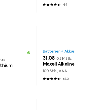
44
Batterien + Akkus
EUR
EUR
31,08
0,31
/
1Stk.
Stk.
Maxell
Alkaline
ithium
100 Stk., AAA
680