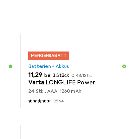
en + Akkus.
MENGENRABATT
Batterien + Akkus
EUR
EUR
11,29
bei 3 Stück
0,48
/
1Stk.
Varta
LONGLIFE Power
24 Stk., AAA, 1260 mAh
2564