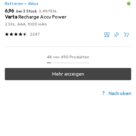
Batterien + Akkus
EUR
EUR
6,96
bei 3 Stück
3,49
/
1Stk.
Varta
Recharge Accu Power
2 Stk., AAA, 1000 mAh
2247
48 von 490 Produkten
Mehr anzeigen
Nach oben