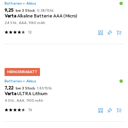
Batterien + Akkus
EUR
EUR
9,25
bei 3 Stück
0,38
/
1Stk.
Varta
Alkaline Batterie AAA (Micro)
24 Stk., AAA, 1160 mAh
12
MENGENRABATT
Batterien + Akkus
EUR
EUR
7,22
bei 3 Stück
1,81
/
1Stk.
Varta
ULTRA Lithium
4 Stk., AAA, 1100 mAh
76