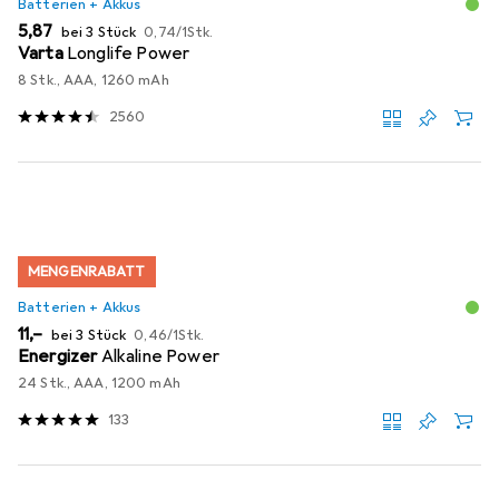
Batterien + Akkus
EUR
EUR
5,87
bei 3 Stück
0,74
/
1Stk.
Varta
Longlife Power
8 Stk., AAA, 1260 mAh
2560
MENGENRABATT
Batterien + Akkus
EUR
EUR
11,–
bei 3 Stück
0,46
/
1Stk.
Energizer
Alkaline Power
24 Stk., AAA, 1200 mAh
133