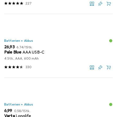
227
Batterien + Akkus
EUR
EUR
26,93
6,74
/
1Stk.
Pale Blue
AAA USB-C
4 Stk., AAA, 600 mAh
330
Batterien + Akkus
EUR
EUR
6,99
0,58
/
1Stk.
Varta
Longlife