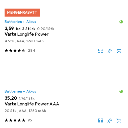
MENGENRABATT
Batterien + Akkus
EUR
EUR
3,59
bei 3 Stück
0,90
/
1Stk.
Varta
Longlife Power
4 Stk., AAA, 1260 mAh
284
Batterien + Akkus
EUR
EUR
35,20
1,76
/
1Stk.
Varta
Longlife Power AAA
20 Stk., AAA, 1260 mAh
95