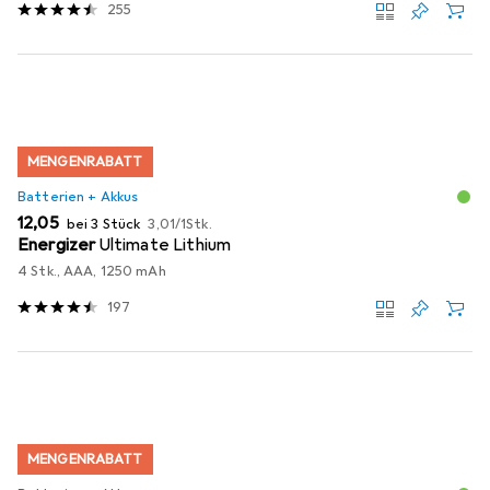
255
MENGENRABATT
Batterien + Akkus
EUR
EUR
12,05
bei 3 Stück
3,01
/
1Stk.
Energizer
Ultimate Lithium
4 Stk., AAA, 1250 mAh
197
MENGENRABATT