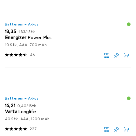
Batterien + Akkus
EUR
EUR
18,35
1,83
/
1Stk.
Energizer
Power Plus
10 Stk., AAA, 700 mAh
46
Batterien + Akkus
EUR
EUR
16,21
0,40
/
1Stk.
Varta
Longlife
40 Stk., AAA, 1200 mAh
227