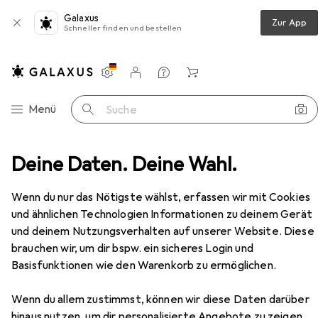
Galaxus
Zur App
Schneller finden und bestellen
Einstellungen
Kundenkonto
Vergleichslisten
Merklisten
Warenkorb
Navigation nach Kategorien
Menü
Suche
sgeräte
Deine Daten. Deine Wahl.
Personenwaage
Heinner HBS-BTH180BK
Zubehör
EUR
40,90
Wenn du nur das Nötigste wählst, erfassen wir mit Cookies
Heinner
HBS-BTH180BK
und ähnlichen Technologien Informationen zu deinem Gerät
180 kg
und deinem Nutzungsverhalten auf unserer Website. Diese
brauchen wir, um dir bspw. ein sicheres Login und
Basisfunktionen wie den Warenkorb zu ermöglichen.
Zubehör für Heinner HBS-
Wenn du allem zustimmst, können wir diese Daten darüber
hinaus nutzen, um dir personalisierte Angebote zu zeigen,