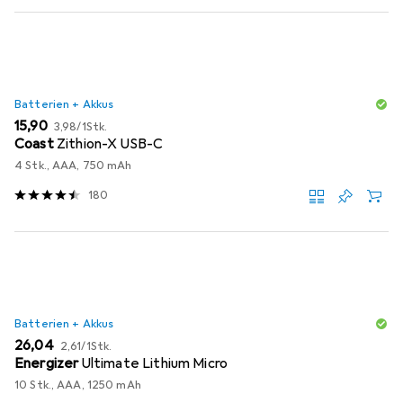
Batterien + Akkus
EUR
EUR
15,90
3,98
/
1Stk.
Coast
Zithion-X USB-C
4 Stk., AAA, 750 mAh
180
Batterien + Akkus
EUR
EUR
26,04
2,61
/
1Stk.
Energizer
Ultimate Lithium Micro
10 Stk., AAA, 1250 mAh