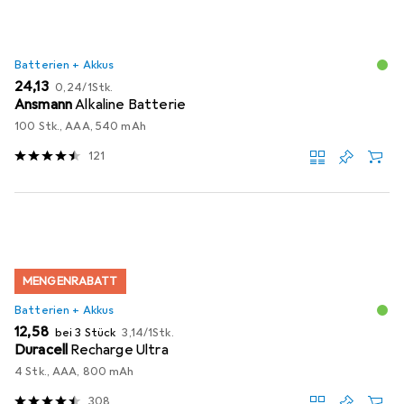
Batterien + Akkus
EUR
EUR
24,13
0,24
/
1Stk.
Ansmann
Alkaline Batterie
100 Stk., AAA, 540 mAh
121
MENGENRABATT
Batterien + Akkus
EUR
EUR
12,58
bei 3 Stück
3,14
/
1Stk.
Duracell
Recharge Ultra
4 Stk., AAA, 800 mAh
308