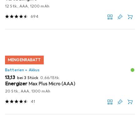
12 Stk., AAA, 1200 mAh
694
MENGENRABATT
Batterien + Akkus
EUR
EUR
13,13
bei 3 Stück
0,66
/
1Stk.
Energizer
Max Plus Micro (AAA)
20 Stk., AAA, 1300 mAh
41