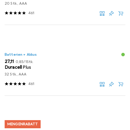
20 Stk., AAA
461
Batterien + Akkus
EUR
EUR
27,11
0,85
/
1Stk.
Duracell
Plus
32 Stk., AAA
461
MENGENRABATT