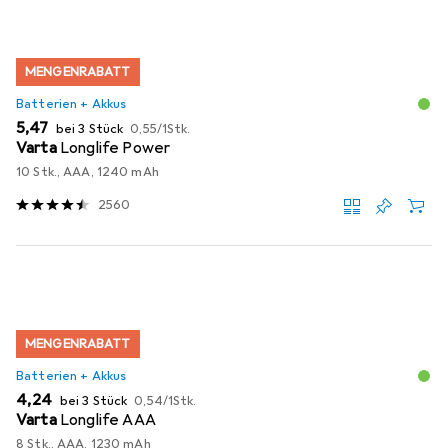
MENGENRABATT
Batterien + Akkus
EUR
EUR
5,47
bei 3 Stück
0,55
/
1Stk.
Varta
Longlife Power
10 Stk., AAA, 1240 mAh
2560
MENGENRABATT
Batterien + Akkus
EUR
EUR
4,24
bei 3 Stück
0,54
/
1Stk.
Varta
Longlife AAA
8 Stk., AAA, 1230 mAh