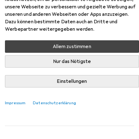
BTH180BK
unsere Webseite zu verbessern und gezielte Werbung auf
unseren und anderen Webseiten oder Apps anzuzeigen.
Hier findest du passendes Zubehör zum Produkt Heinner
Dazu können bestimmte Daten auch an Dritte und
HBS-BTH180BK aus der Kategorie Batterien + Akkus.
Werbepartner weitergegeben werden.
Relevanz
Produktliste
Allem zustimmen
Nur das Nötigste
MENGENRABATT
Einstellungen
Batterien + Akkus
EUR
EUR
6,99
bei 3 Stück
0,58
/
1Stk.
Varta
Longlife Power
12 Stk., AAA, 1260 mAh
Impressum
Datenschutzerklärung
2560