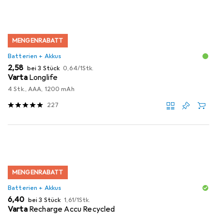
MENGENRABATT
Batterien + Akkus
EUR
EUR
2,58
bei 3 Stück
0,64
/
1Stk.
Varta
Longlife
4 Stk., AAA, 1200 mAh
227
MENGENRABATT
Batterien + Akkus
EUR
EUR
6,40
bei 3 Stück
1,61
/
1Stk.
Varta
Recharge Accu Recycled