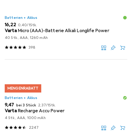
Batterien + Akkus
EUR
EUR
16,22
0,40
/
1Stk.
Varta
Micro (AAA)-Batterie Alkali Longlife Power
40 Stk., AAA, 1260 mAh
398
MENGENRABATT
Batterien + Akkus
EUR
EUR
9,47
bei 3 Stück
2,37
/
1Stk.
Varta
Recharge Accu Power
4 Stk., AAA, 1000 mAh
2247