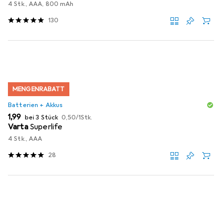
4 Stk., AAA, 800 mAh
130
MENGENRABATT
Batterien + Akkus
EUR
EUR
1,99
bei 3 Stück
0,50
/
1Stk.
Varta
Superlife
4 Stk., AAA
28