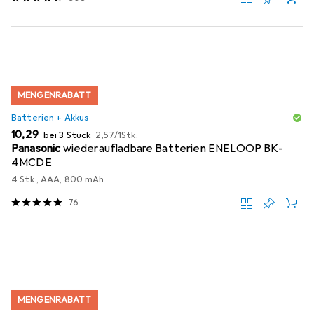
MENGENRABATT
Batterien + Akkus
EUR
EUR
10,29
bei 3 Stück
2,57
/
1Stk.
Panasonic
wiederaufladbare Batterien ENELOOP BK-
4MCDE
4 Stk., AAA, 800 mAh
76
MENGENRABATT