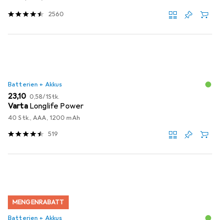
2560
Batterien + Akkus
EUR
EUR
23,10
0,58
/
1Stk.
Varta
Longlife Power
40 Stk., AAA, 1200 mAh
519
MENGENRABATT
Batterien + Akkus