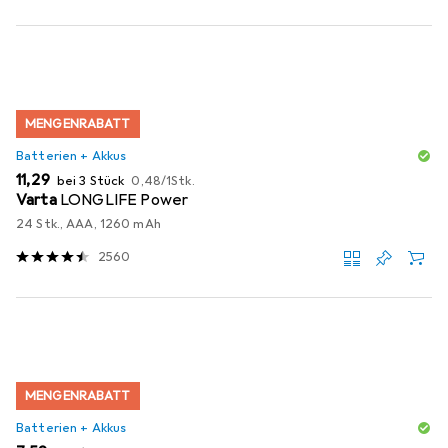
MENGENRABATT
Batterien + Akkus
EUR
EUR
11,29
bei 3 Stück
0,48
/
1Stk.
Varta
LONGLIFE Power
24 Stk., AAA, 1260 mAh
2560
MENGENRABATT
Batterien + Akkus
EUR