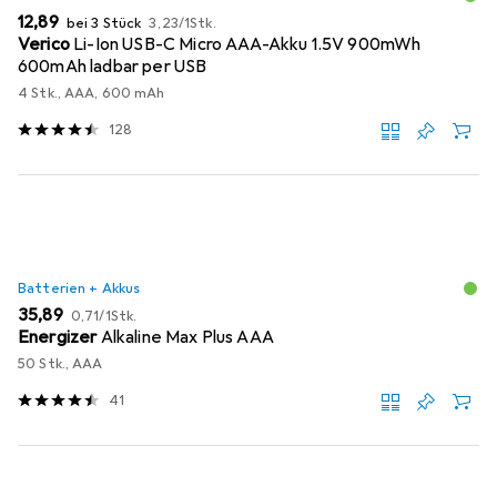
EUR
EUR
12,89
bei 3 Stück
3,23
/
1Stk.
Verico
Li-Ion USB-C Micro AAA-Akku 1.5V 900mWh
600mAh ladbar per USB
4 Stk., AAA, 600 mAh
128
Batterien + Akkus
EUR
EUR
35,89
0,71
/
1Stk.
Energizer
Alkaline Max Plus AAA
50 Stk., AAA
41