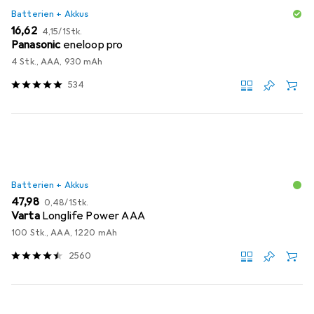
Batterien + Akkus
EUR
EUR
16,62
4,15
/
1Stk.
Panasonic
eneloop pro
4 Stk., AAA, 930 mAh
534
Batterien + Akkus
EUR
EUR
47,98
0,48
/
1Stk.
Varta
Longlife Power AAA
100 Stk., AAA, 1220 mAh
2560