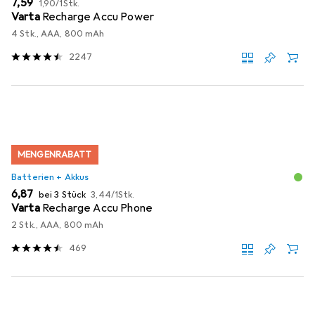
EUR
7,59
1,90
/
1Stk.
Varta
Recharge Accu Power
4 Stk., AAA, 800 mAh
2247
MENGENRABATT
Batterien + Akkus
EUR
EUR
6,87
bei 3 Stück
3,44
/
1Stk.
Varta
Recharge Accu Phone
2 Stk., AAA, 800 mAh
469