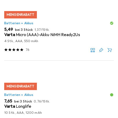
MENGENRABATT
Batterien + Akkus
EUR
EUR
5,49
bei 3 Stück
1,37
/
1Stk.
Varta
Micro (AAA)-Akku NiMH Ready2Us
4 Stk., AAA, 550 mAh
76
MENGENRABATT
Batterien + Akkus
EUR
EUR
7,65
bei 3 Stück
0,76
/
1Stk.
Varta
Longlife
10 Stk., AAA, 1200 mAh