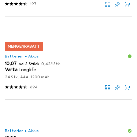
197
MENGENRABATT
Batterien + Akkus
EUR
EUR
10,07
bei 3 Stück
0,42
/
1Stk.
Varta
Longlife
24 Stk., AAA, 1200 mAh
694
Batterien + Akkus
EUR