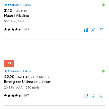
Batterien + Akkus
EUR
EUR
31,12
0,31
/
1Stk.
Maxell
Alkaline
100 Stk., AAA
679
−7%
Batterien + Akkus
EUR
EUR
EUR
42,90
statt
46,27
2,14
/
1Stk.
Energizer
Ultimate Lithium
20 Stk., AAA, 1250 mAh
197