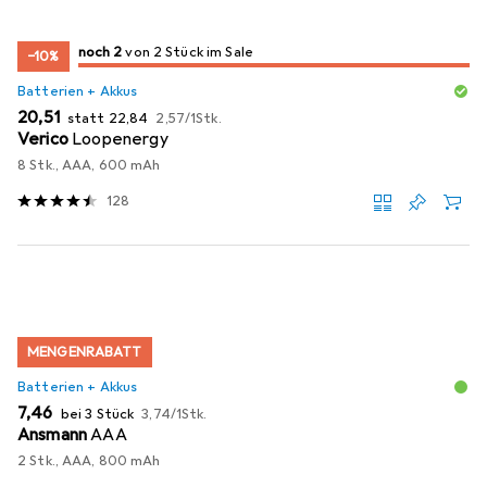
2
2
noch 2
/ 2
/ 2 im Sale
von 2 Stück im Sale
−10%
Batterien + Akkus
EUR
EUR
EUR
20,51
statt
22,84
2,57
/
1Stk.
Verico
Loopenergy
8 Stk., AAA, 600 mAh
128
MENGENRABATT
Batterien + Akkus
EUR
EUR
7,46
bei 3 Stück
3,74
/
1Stk.
Ansmann
AAA
2 Stk., AAA, 800 mAh