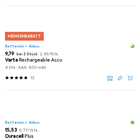
MENGENRABATT
Batterien + Akkus
EUR
EUR
9,79
bei 3 Stück
2,45
/
1Stk.
Varta
Rechargeable Accu
4 Stk., AAA, 800 mAh
12
Batterien + Akkus
EUR
EUR
15,53
0,77
/
1Stk.
Duracell
Plus