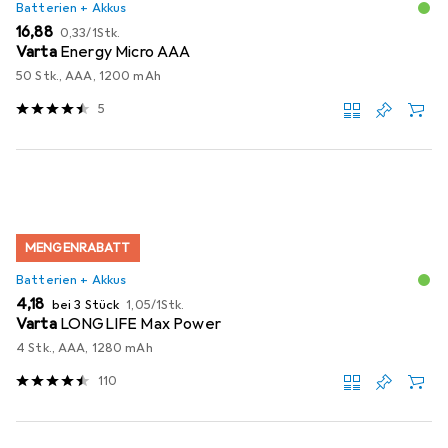
Batterien + Akkus
EUR
EUR
16,88
0,33
/
1Stk.
Varta
Energy Micro AAA
50 Stk., AAA, 1200 mAh
5
MENGENRABATT
Batterien + Akkus
EUR
EUR
4,18
bei 3 Stück
1,05
/
1Stk.
Varta
LONGLIFE Max Power
4 Stk., AAA, 1280 mAh
110