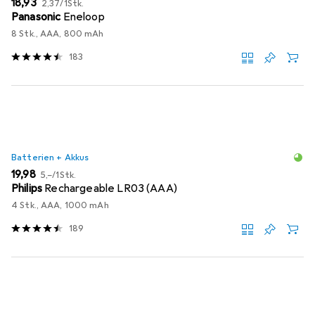
EUR
18,93
2,37
/
1Stk.
Panasonic
Eneloop
8 Stk., AAA, 800 mAh
183
Batterien + Akkus
EUR
EUR
19,98
5,–
/
1Stk.
Philips
Rechargeable LR03 (AAA)
4 Stk., AAA, 1000 mAh
189