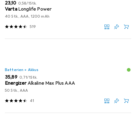
EUR
EUR
23,10
0,58
/
1Stk.
Varta
Longlife Power
40 Stk., AAA, 1200 mAh
519
Batterien + Akkus
EUR
EUR
35,89
0,71
/
1Stk.
Energizer
Alkaline Max Plus AAA
50 Stk., AAA
41