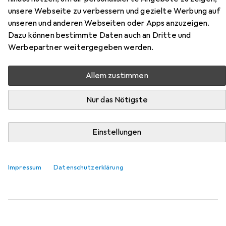
unsere Webseite zu verbessern und gezielte Werbung auf
Hier findest du passendes Zubehör zum Produkt Omron
unseren und anderen Webseiten oder Apps anzuzeigen.
RS7 Intelli IT aus der Kategorie Batterien + Akkus.
Dazu können bestimmte Daten auch an Dritte und
Werbepartner weitergegeben werden.
Relevanz
Produktliste
Allem zustimmen
Nur das Nötigste
MENGENRABATT
Batterien + Akkus
Einstellungen
EUR
EUR
11,29
bei 3 Stück
0,48
/
1Stk.
Varta
LONGLIFE Power
24 Stk., AAA, 1260 mAh
Impressum
Datenschutzerklärung
2560