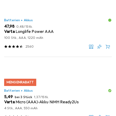
Batterien + Akkus
EUR
EUR
47,98
0,48
/
1Stk.
Varta
Longlife Power AAA
100 Stk., AAA, 1220 mAh
2560
MENGENRABATT
Batterien + Akkus
EUR
EUR
5,49
bei 3 Stück
1,37
/
1Stk.
Varta
Micro (AAA)-Akku NiMH Ready2Us
4 Stk., AAA, 550 mAh