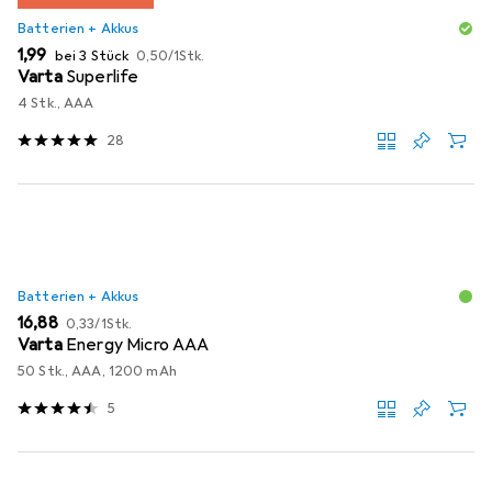
Batterien + Akkus
EUR
EUR
1,99
bei 3 Stück
0,50
/
1Stk.
Varta
Superlife
4 Stk., AAA
28
Batterien + Akkus
EUR
EUR
16,88
0,33
/
1Stk.
Varta
Energy Micro AAA
50 Stk., AAA, 1200 mAh
5