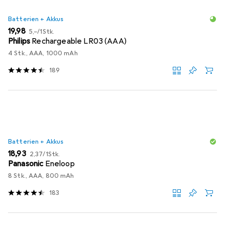
Batterien + Akkus
EUR
EUR
19,98
5,–
/
1Stk.
Philips
Rechargeable LR03 (AAA)
4 Stk., AAA, 1000 mAh
189
Batterien + Akkus
EUR
EUR
18,93
2,37
/
1Stk.
Panasonic
Eneloop
8 Stk., AAA, 800 mAh
183