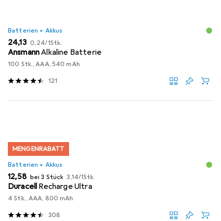
Batterien + Akkus
EUR
EUR
24,13
0,24
/
1Stk.
Ansmann
Alkaline Batterie
100 Stk., AAA, 540 mAh
121
MENGENRABATT
Batterien + Akkus
EUR
EUR
12,58
bei 3 Stück
3,14
/
1Stk.
Duracell
Recharge Ultra
4 Stk., AAA, 800 mAh
308