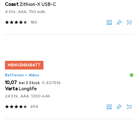
Coast
Zithion-X USB-C
4 Stk., AAA, 750 mAh
180
MENGENRABATT
Batterien + Akkus
EUR
EUR
10,07
bei 3 Stück
0,42
/
1Stk.
Varta
Longlife
24 Stk., AAA, 1200 mAh
694