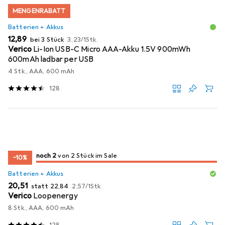
MENGENRABATT
Batterien + Akkus
EUR
EUR
12,89
bei 3 Stück
3,23
/
1Stk.
Verico
Li-Ion USB-C Micro AAA-Akku 1.5V 900mWh
600mAh ladbar per USB
4 Stk., AAA, 600 mAh
128
2
2
noch 2
/ 2
/ 2 im Sale
von 2 Stück im Sale
−10%
Batterien + Akkus
EUR
EUR
EUR
20,51
statt
22,84
2,57
/
1Stk.
Verico
Loopenergy
8 Stk., AAA, 600 mAh
128