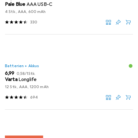
Pale Blue
AAA USB-C
4 Stk., AAA, 600 mAh
330
Batterien + Akkus
EUR
EUR
6,99
0,58
/
1Stk.
Varta
Longlife
12 Stk., AAA, 1200 mAh
694