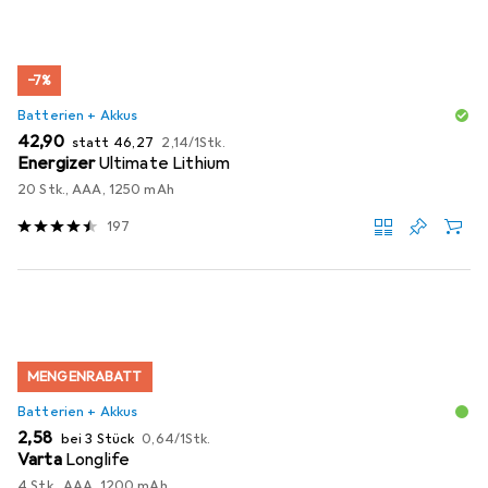
−7%
Batterien + Akkus
EUR
EUR
EUR
42,90
statt
46,27
2,14
/
1Stk.
Energizer
Ultimate Lithium
20 Stk., AAA, 1250 mAh
197
MENGENRABATT
Batterien + Akkus
EUR
EUR
2,58
bei 3 Stück
0,64
/
1Stk.
Varta
Longlife
4 Stk., AAA, 1200 mAh