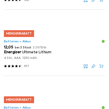
MENGENRABATT
Batterien + Akkus
EUR
EUR
12,05
bei 3 Stück
3,01
/
1Stk.
Energizer
Ultimate Lithium
4 Stk., AAA, 1250 mAh
197
MENGENRABATT
Batterien + Akkus