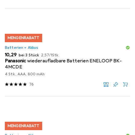
MENGENRABATT
Batterien + Akkus
EUR
EUR
10,29
bei 3 Stück
2,57
/
1Stk.
Panasonic
wiederaufladbare Batterien ENELOOP BK-
4MCDE
4 Stk., AAA, 800 mAh
76
MENGENRABATT