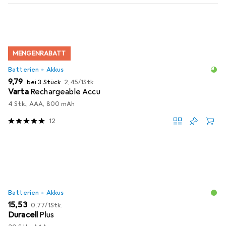
MENGENRABATT
Batterien + Akkus
EUR
EUR
9,79
bei 3 Stück
2,45
/
1Stk.
Varta
Rechargeable Accu
4 Stk., AAA, 800 mAh
12
Batterien + Akkus
EUR
EUR
15,53
0,77
/
1Stk.
Duracell
Plus