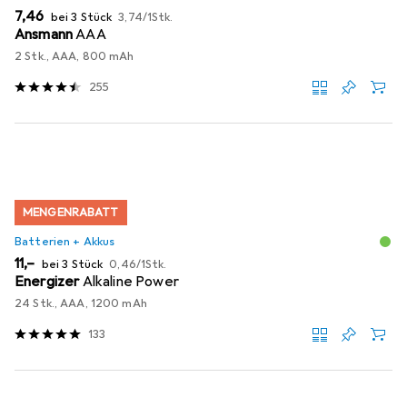
EUR
EUR
7,46
bei 3 Stück
3,74
/
1Stk.
Ansmann
AAA
2 Stk., AAA, 800 mAh
255
MENGENRABATT
Batterien + Akkus
EUR
EUR
11,–
bei 3 Stück
0,46
/
1Stk.
Energizer
Alkaline Power
24 Stk., AAA, 1200 mAh
133