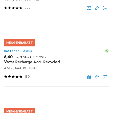
227
MENGENRABATT
Batterien + Akkus
EUR
EUR
6,40
bei 3 Stück
1,61
/
1Stk.
Varta
Recharge Accu Recycled
4 Stk., AAA, 800 mAh
130
MENGENRABATT