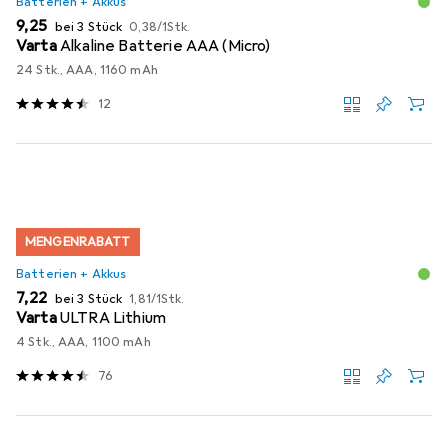
Batterien + Akkus
EUR
EUR
9,25
bei 3 Stück
0,38
/
1Stk.
Varta
Alkaline Batterie AAA (Micro)
24 Stk., AAA, 1160 mAh
12
MENGENRABATT
Batterien + Akkus
EUR
EUR
7,22
bei 3 Stück
1,81
/
1Stk.
Varta
ULTRA Lithium
4 Stk., AAA, 1100 mAh
76