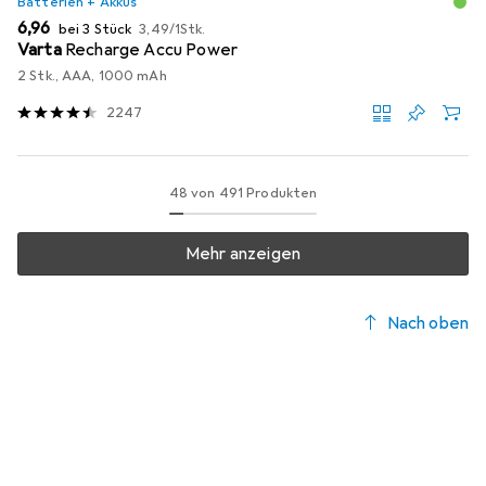
Batterien + Akkus
EUR
EUR
6,96
bei 3 Stück
3,49
/
1Stk.
Varta
Recharge Accu Power
2 Stk., AAA, 1000 mAh
2247
48 von 491 Produkten
Mehr anzeigen
Nach oben