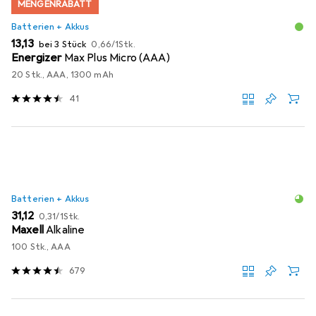
MENGENRABATT
Batterien + Akkus
EUR
EUR
13,13
bei 3 Stück
0,66
/
1Stk.
Energizer
Max Plus Micro (AAA)
20 Stk., AAA, 1300 mAh
41
Batterien + Akkus
EUR
EUR
31,12
0,31
/
1Stk.
Maxell
Alkaline
100 Stk., AAA
679