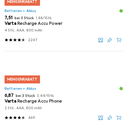
MENGENRABATT
Batterien + Akkus
EUR
EUR
7,51
bei 3 Stück
1,88
/
1Stk.
Varta
Recharge Accu Power
4 Stk., AAA, 800 mAh
2247
MENGENRABATT
Batterien + Akkus
EUR
EUR
6,87
bei 3 Stück
3,44
/
1Stk.
Varta
Recharge Accu Phone
2 Stk., AAA, 800 mAh
469