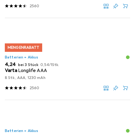
2560
MENGENRABATT
Batterien + Akkus
EUR
EUR
4,24
bei 3 Stück
0,54
/
1Stk.
Varta
Longlife AAA
8 Stk., AAA, 1230 mAh
2560
Batterien + Akkus