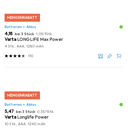
MENGENRABATT
Batterien + Akkus
EUR
EUR
4,18
bei 3 Stück
1,05
/
1Stk.
Varta
LONGLIFE Max Power
4 Stk., AAA, 1280 mAh
110
MENGENRABATT
Batterien + Akkus
EUR
EUR
5,47
bei 3 Stück
0,55
/
1Stk.
Varta
Longlife Power
10 Stk., AAA, 1240 mAh