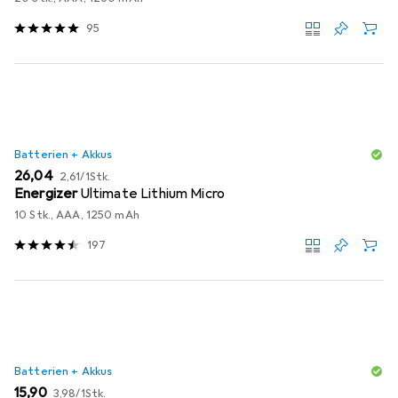
95
Batterien + Akkus
EUR
EUR
26,04
2,61
/
1Stk.
Energizer
Ultimate Lithium Micro
10 Stk., AAA, 1250 mAh
197
Batterien + Akkus
EUR
EUR
15,90
3,98
/
1Stk.