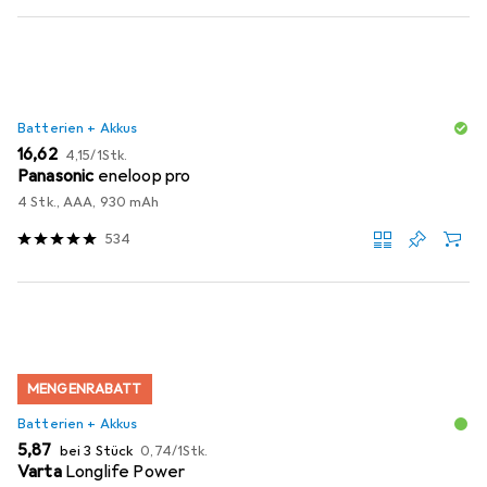
Batterien + Akkus
EUR
EUR
16,62
4,15
/
1Stk.
Panasonic
eneloop pro
4 Stk., AAA, 930 mAh
534
MENGENRABATT
Batterien + Akkus
EUR
EUR
5,87
bei 3 Stück
0,74
/
1Stk.
Varta
Longlife Power