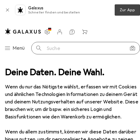
Galaxus
Zur App
Schneller finden und bestellen
Einstellungen
Kundenkonto
Vergleichslisten
Merklisten
Warenkorb
Navigation nach Kategorien
Menü
Suche
sgeräte
Deine Daten. Deine Wahl.
Blutdruckmessgerät
Omron RS7 Intelli IT
Zubehör
Wenn du nur das Nötigste wählst, erfassen wir mit Cookies
EUR
85,15
und ähnlichen Technologien Informationen zu deinem Gerät
Omron
RS7 Intelli IT
und deinem Nutzungsverhalten auf unserer Website. Diese
brauchen wir, um dir bspw. ein sicheres Login und
Basisfunktionen wie den Warenkorb zu ermöglichen.
Wenn du allem zustimmst, können wir diese Daten darüber
Zubehör für Omron RS7 Intelli IT
hinaus nutzen, um dir personalisierte Angebote zu zeigen,