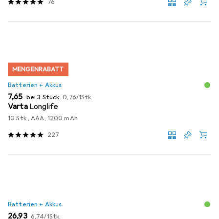
76
MENGENRABATT
Batterien + Akkus
EUR
EUR
7,65
bei 3 Stück
0,76
/
1Stk.
Varta
Longlife
10 Stk., AAA, 1200 mAh
227
Batterien + Akkus
EUR
EUR
26,93
6,74
/
1Stk.