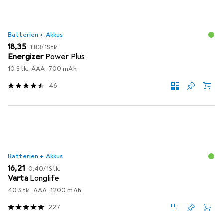
Batterien + Akkus
EUR
EUR
18,35
1,83
/
1Stk.
Energizer
Power Plus
10 Stk., AAA, 700 mAh
46
Batterien + Akkus
EUR
EUR
16,21
0,40
/
1Stk.
Varta
Longlife
40 Stk., AAA, 1200 mAh
227