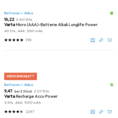
Batterien + Akkus
EUR
EUR
16,22
0,40
/
1Stk.
Varta
Micro (AAA)-Batterie Alkali Longlife Power
40 Stk., AAA, 1260 mAh
398
MENGENRABATT
Batterien + Akkus
EUR
EUR
9,47
bei 3 Stück
2,37
/
1Stk.
Varta
Recharge Accu Power
4 Stk., AAA, 1000 mAh
2247