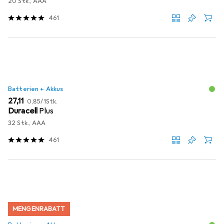
20 Stk., AAA
461
Batterien + Akkus
EUR
EUR
27,11
0,85
/
1Stk.
Duracell
Plus
32 Stk., AAA
461
MENGENRABATT