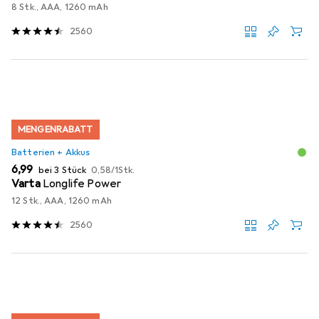
8 Stk., AAA, 1260 mAh
2560
MENGENRABATT
Batterien + Akkus
EUR
EUR
6,99
bei 3 Stück
0,58
/
1Stk.
Varta
Longlife Power
12 Stk., AAA, 1260 mAh
2560