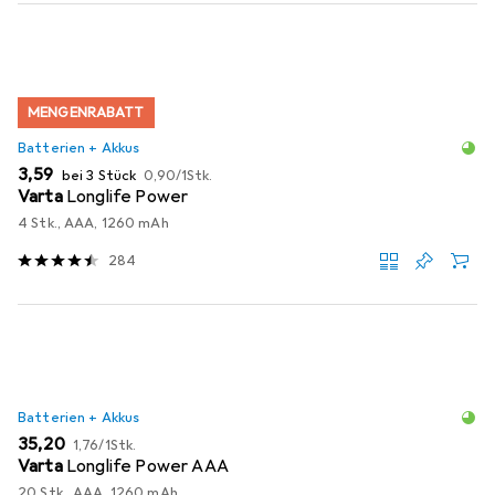
MENGENRABATT
Batterien + Akkus
EUR
EUR
3,59
bei 3 Stück
0,90
/
1Stk.
Varta
Longlife Power
4 Stk., AAA, 1260 mAh
284
Batterien + Akkus
EUR
EUR
35,20
1,76
/
1Stk.
Varta
Longlife Power AAA
20 Stk., AAA, 1260 mAh