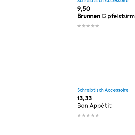
Schreibtisch Accessoire
EUR
9,50
Brunnen
Gipfelstürm
Schreibtisch Accessoire
EUR
13,33
Bon Appétit