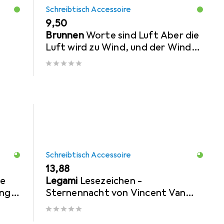
Schreibtisch Accessoire
EUR
9,50
Brunnen
Worte sind Luft Aber die
Luft wird zu Wind, und der Wind
lässt die Schiffe segeln nach
Arthur Köstle
Schreibtisch Accessoire
EUR
13,88
ge
Legami
Lesezeichen -
ing
Sternennacht von Vincent Van
Gogh