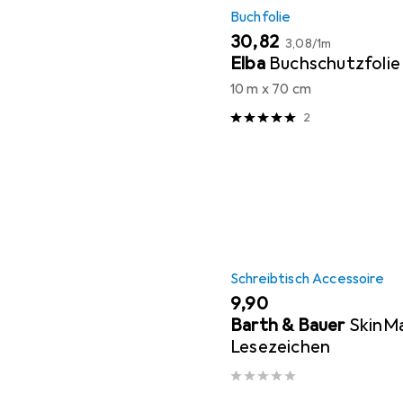
Buchfolie
EUR
EUR
30,82
3,08
/
1m
Elba
Buchschutzfolie
10 m x 70 cm
2
Schreibtisch Accessoire
EUR
9,90
Barth & Bauer
SkinMa
Lesezeichen