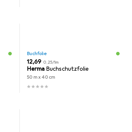
Buchfolie
EUR
EUR
12,69
0,25
/
1m
-
Herma
Buchschutzfolie
50 m x 40 cm