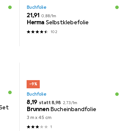
Buchfolie
EUR
EUR
21,91
0,88
/
1m
Herma
Selbstklebefolie
102
−9%
Buchfolie
EUR
EUR
EUR
8,19
statt
8,98
2,73
/
1m
Set
Brunnen
Bucheinbandfolie
3 m x 45 cm
1