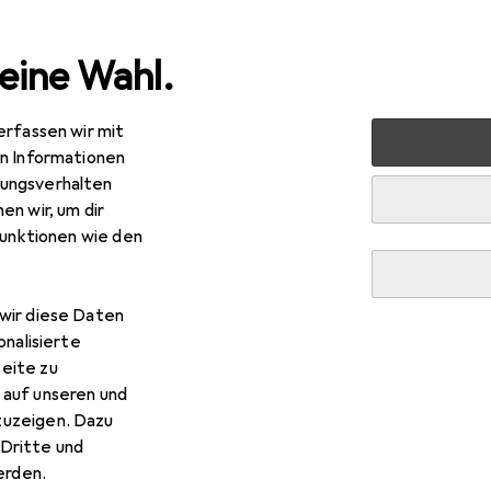
eine Wahl.
erfassen wir mit
 + Schreibwaren
Medien
Bücher
Belletristik
Amaz
en Informationen
ungsverhalten
en wir, um dir
funktionen wie den
R
,99
azon
Tijan:Riskante Begierde
wir diese Daten
tsch, Tijan, 2024
onalisierte
eite zu
 auf unseren und
zuzeigen. Dazu
Dritte und
 Amazon Tijan:Riskante Begi
rden.