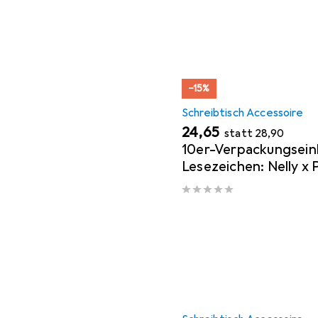
−15%
Schreibtisch Accessoire
EUR
EUR
24,65
statt
28,90
10er-Verpackungsein
Lesezeichen: Nelly x 
Lassen sie mich nicht