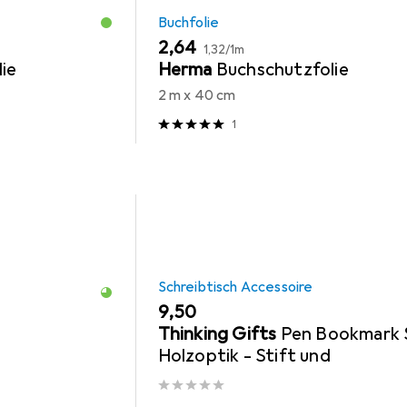
Buchfolie
EUR
EUR
2,64
1,32
/
1m
ie
Herma
Buchschutzfolie
2 m x 40 cm
1
Schreibtisch Accessoire
EUR
9,50
Thinking Gifts
Pen Bookmark 
Holzoptik - Stift und