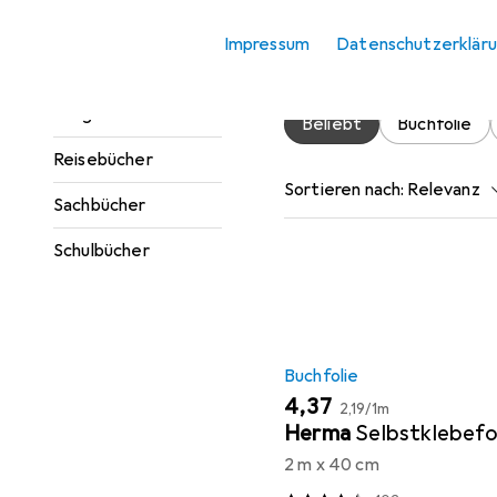
Jugendbücher
Impressum
Datenschutzerklär
Hier findest du passendes
Kinderbücher
Ratgeber
Beliebt
Buchfolie
Reisebücher
Sortieren nach
:
Relevanz
Sachbücher
Produktliste
Schulbücher
Buchfolie
EUR
EUR
4,37
2,19
/
1m
Herma
Selbstklebefo
2 m x 40 cm