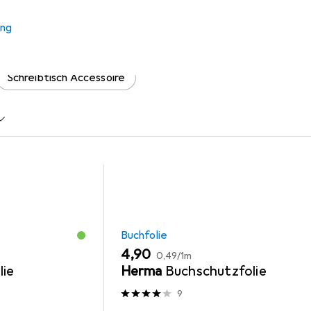
ung
 Zubehör zum Produkt Amazon Tijan:Riskante Begierde aus den 
Schreibtisch Accessoire
Buchfolie
EUR
EUR
4,90
0,49
/
1m
lie
Herma
Buchschutzfolie
9