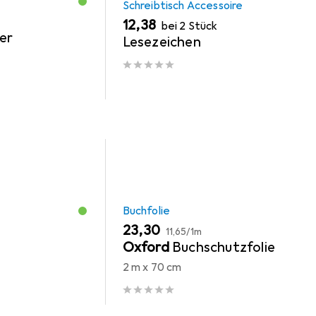
Schreibtisch Accessoire
EUR
12,38
bei 2 Stück
er
Lesezeichen
Buchfolie
EUR
EUR
23,30
11,65
/
1m
Oxford
Buchschutzfolie
2 m x 70 cm