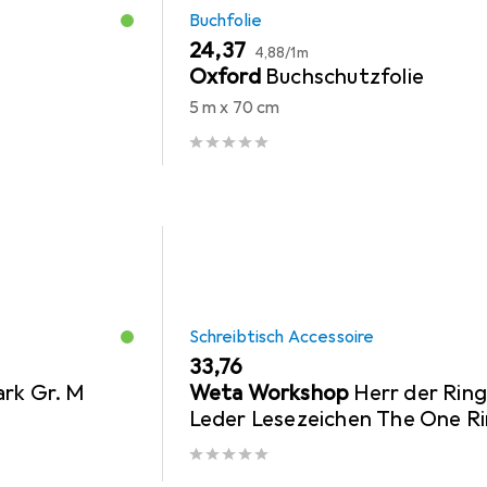
Buchfolie
EUR
EUR
24,37
4,88
/
1m
Oxford
Buchschutzfolie
5 m x 70 cm
Schreibtisch Accessoire
EUR
33,76
rk Gr. M
Weta Workshop
Herr der Rin
Leder Lesezeichen The One R
Inscription