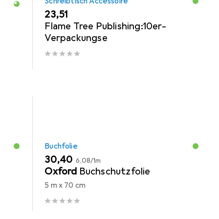
Schreibtisch Accessoire
EUR
23,51
Flame Tree Publishing:10er-
Verpackungse
Buchfolie
EUR
EUR
30,40
6,08
/
1m
Oxford
Buchschutzfolie
5 m x 70 cm