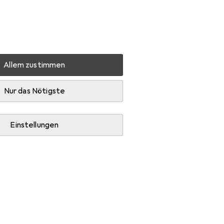
Einstellungen
Kundenkonto
Vergleichslisten
Merklisten
Warenkorb
Anmelden
Allem zustimmen
on Tijan:Riskante Begierde
Zubehör
Nur das Nötigste
Einstellungen
erde