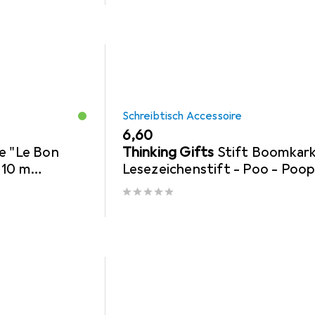
Schreibtisch Accessoire
EUR
6,60
e "Le Bon
Thinking Gifts
Stift Boomkark
 10 m
Lesezeichenstift - Poo - Poo
hutz von