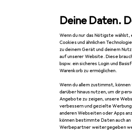
Suche
Deine Daten. D
Wenn du nur das Nötigste wählst, 
Navigation nach Kategorien
Gesamtsortiment
Büro
Gesamtsortiment
Cookies und ähnlichen Technologi
zu deinem Gerät und deinem Nutz
Büro + Schreibwaren
auf unserer Website. Diese brauch
bspw. ein sicheres Login und Basis
Medien
EU
14
Warenkorb zu ermöglichen.
Am
Bücher
Wenn du allem zustimmst, können 
Deu
Belletristik
darüber hinaus nutzen, um dir pers
Angebote zu zeigen, unsere Webs
Biografien
verbessern und gezielte Werbung
anderen Webseiten oder Apps an
Comics + Manga
können bestimmte Daten auch an 
Zubehör für
Fachbücher
Werbepartner weitergegeben we