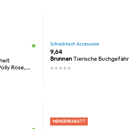
Schreibtisch Accessoire
EUR
9,64
Brunnen
Tierische Buchgefäh
heit
Polly Rose,
 so zurück
MENGENRABATT