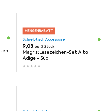
MENGENRABATT
Schreibtisch Accessoire
EUR
9,03
bei 2 Stück
rten
Magris:Lesezeichen-Set Alto
Adige - Süd