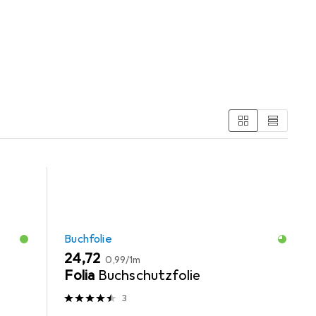
Kategorien Buchfolie und Schreibtisch Accessoire.
Buchfolie
EUR
EUR
24,72
0,99
/
1m
Folia
Buchschutzfolie
3