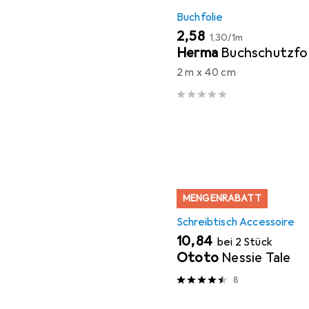
Buchfolie
EUR
EUR
2,58
1,30
/
1m
Herma
Buchschutzfol
2 m x 40 cm
MENGENRABATT
Schreibtisch Accessoire
EUR
10,84
bei 2 Stück
Ototo
Nessie Tale
8