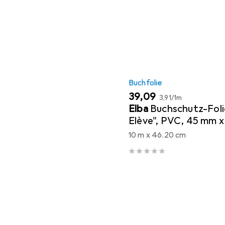
Buchfolie
EUR
EUR
39,09
3,91
/
1m
Elba
Buchschutz-Foli
Elève", PVC, 45 mm x
transparent, zum Sc
10 m x 46.20 cm
Büchern