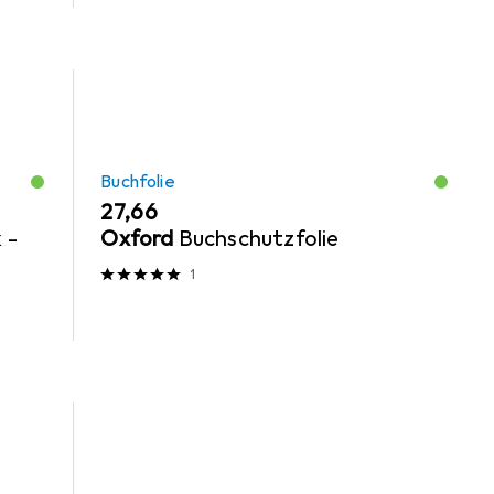
Buchfolie
EUR
27,66
 -
Oxford
Buchschutzfolie
p
1