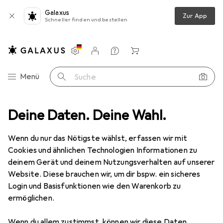
Galaxus
Zur App
Schneller finden und bestellen
Einstellungen
Kundenkonto
Vergleichslisten
Merklisten
Warenkorb
Navigation nach Kategorien
Menü
Suche
The Dragon Prince - Der Prinz der Drachen (Comicband 3)
Deine Daten. Deine Wahl.
Zubehör
Wenn du nur das Nötigste wählst, erfassen wir mit
Cookies und ähnlichen Technologien Informationen zu
EUR
15,–
deinem Gerät und deinem Nutzungsverhalten auf unserer
The Dragon Prince - Der Prinz der
Drachen (Comicband 3)
Website. Diese brauchen wir, um dir bspw. ein sicheres
Deutsch, 2024, Nicole Andelfinger
Login und Basisfunktionen wie den Warenkorb zu
ermöglichen.
Wenn du allem zustimmst, können wir diese Daten