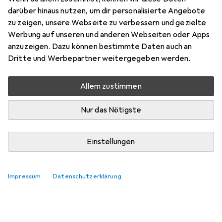
darüber hinaus nutzen, um dir personalisierte Angebote
Zubehör für The Dragon Prince -
zu zeigen, unsere Webseite zu verbessern und gezielte
Werbung auf unseren und anderen Webseiten oder Apps
Der Prinz der Drachen
anzuzeigen. Dazu können bestimmte Daten auch an
(Comicband 3)
Dritte und Werbepartner weitergegeben werden.
Hier findest du passendes Zubehör zum Produkt The
Allem zustimmen
Dragon Prince - Der Prinz der Drachen (Comicband 3).
Nur das Nötigste
Relevanz
Produktliste
Keine Produkte gefunden
Einstellungen
Impressum
Datenschutzerklärung