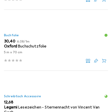
Buchfolie
EUR
EUR
30,40
6,08
/
1m
Oxford
Buchschutzfolie
5 m x 70 cm
Schreibtisch Accessoire
EUR
12,68
Legami
Lesezeichen - Sternennacht von Vincent Van