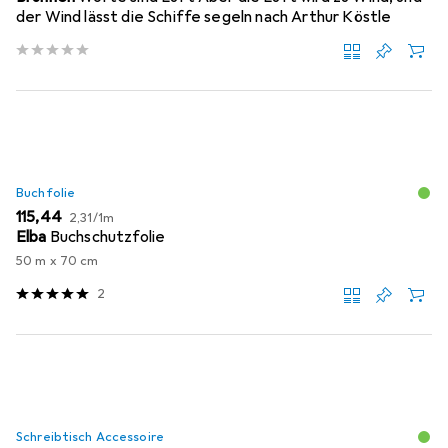
der Wind lässt die Schiffe segeln nach Arthur Köstle
Buchfolie
EUR
EUR
115,44
2,31
/
1m
Elba
Buchschutzfolie
50 m x 70 cm
2
Schreibtisch Accessoire