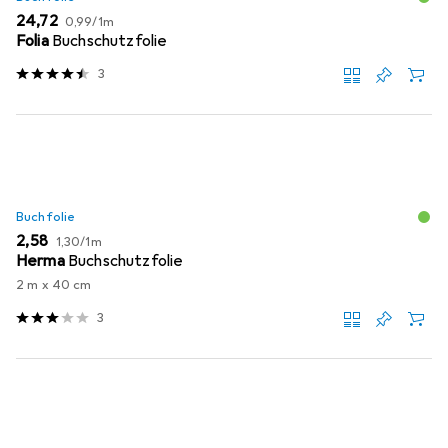
EUR
EUR
24,72
0,99
/
1m
Folia
Buchschutzfolie
3
Buchfolie
EUR
EUR
2,58
1,30
/
1m
Herma
Buchschutzfolie
2 m x 40 cm
3