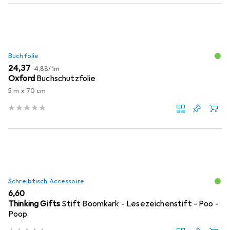
Buchfolie
EUR
EUR
24,37
4,88
/
1m
Oxford
Buchschutzfolie
5 m x 70 cm
Schreibtisch Accessoire
EUR
6,60
Thinking Gifts
Stift Boomkark - Lesezeichenstift - Poo -
Poop