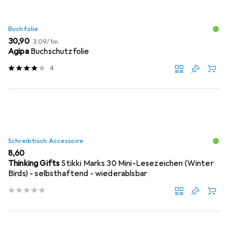
Buchfolie
EUR
EUR
30,90
3,09
/
1m
Agipa
Buchschutzfolie
4
Schreibtisch Accessoire
EUR
8,60
Thinking Gifts
Stikki Marks 30 Mini-Lesezeichen (Winter
Birds) - selbsthaftend - wiederablsbar