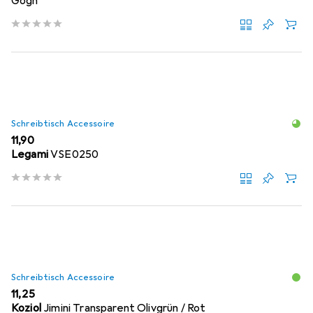
Gogh
Schreibtisch Accessoire
EUR
11,90
Legami
VSE0250
Schreibtisch Accessoire
EUR
11,25
Koziol
Jimini Transparent Olivgrün / Rot