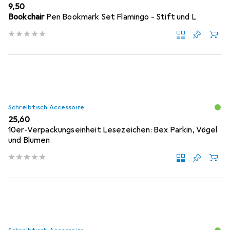
EUR
9,50
Bookchair
Pen Bookmark Set Flamingo - Stift und L
Schreibtisch Accessoire
EUR
25,60
10er-Verpackungseinheit Lesezeichen: Bex Parkin, Vögel
und Blumen