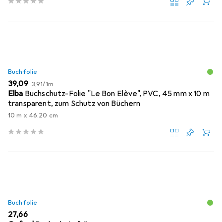
Buchfolie
EUR
EUR
39,09
3,91
/
1m
Elba
Buchschutz-Folie "Le Bon Elève", PVC, 45 mm x 10 m
transparent, zum Schutz von Büchern
10 m x 46.20 cm
Buchfolie
EUR
27,66