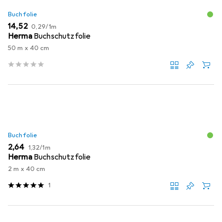
Buchfolie
EUR
EUR
14,52
0,29
/
1m
Herma
Buchschutzfolie
50 m x 40 cm
Buchfolie
EUR
EUR
2,64
1,32
/
1m
Herma
Buchschutzfolie
2 m x 40 cm
1