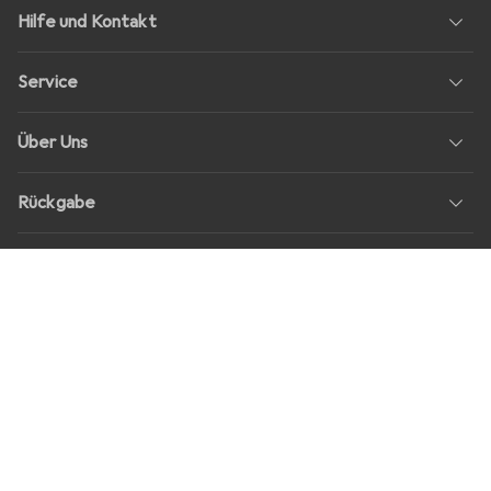
Hilfe und Kontakt
Service
Über Uns
Rückgabe
Soziale Medien
Stellenangebote
Preise
Alle Preise in EUR inkl. MwSt., zzgl.
Versandkosten
bei Bestellungen
unter
30,–
Shop Version
master-20260807-2039-31207921115-1