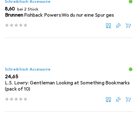
Schreibtisch Accessoire
EUR
8,60
bei 2 Stück
Brunnen
Fishback Powers:Wo du nur eine Spur ges
Schreibtisch Accessoire
EUR
24,65
L.S. Lowry: Gentleman Looking at Something Bookmarks
(pack of 10)