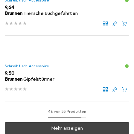
Schreibtisch Accessoire
EUR
9,64
Brunnen
Tierische Buchgefährten
Schreibtisch Accessoire
EUR
9,50
Brunnen
Gipfelstürmer
48 von 55 Produkten
Mehr anzeigen