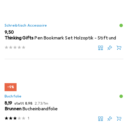
Schreibtisch Accessoire
EUR
9,50
Thinking Gifts
Pen Bookmark Set Holzoptik - Stift und
−9%
Buchfolie
EUR
EUR
EUR
8,19
statt
8,98
2,73
/
1m
Brunnen
Bucheinbandfolie
1