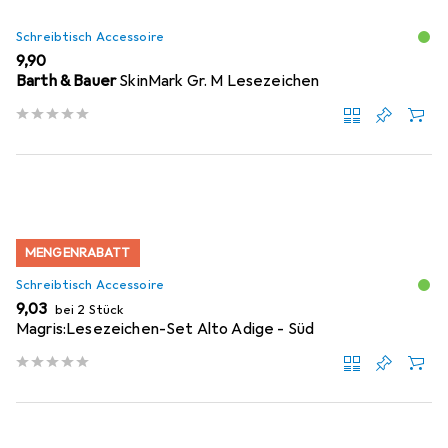
Schreibtisch Accessoire
EUR
9,90
Barth & Bauer
SkinMark Gr. M Lesezeichen
MENGENRABATT
Schreibtisch Accessoire
EUR
9,03
bei 2 Stück
Magris:Lesezeichen-Set Alto Adige - Süd