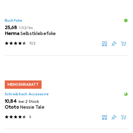
Buchfolie
EUR
EUR
25,68
1,02
/
1m
Herma
Selbstklebefolie
102
MENGENRABATT
Schreibtisch Accessoire
EUR
10,84
bei 2 Stück
Ototo
Nessie Tale
8