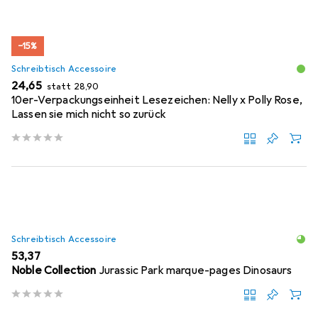
−15%
Schreibtisch Accessoire
EUR
EUR
24,65
statt
28,90
10er-Verpackungseinheit Lesezeichen: Nelly x Polly Rose,
Lassen sie mich nicht so zurück
Schreibtisch Accessoire
EUR
53,37
Noble Collection
Jurassic Park marque-pages Dinosaurs