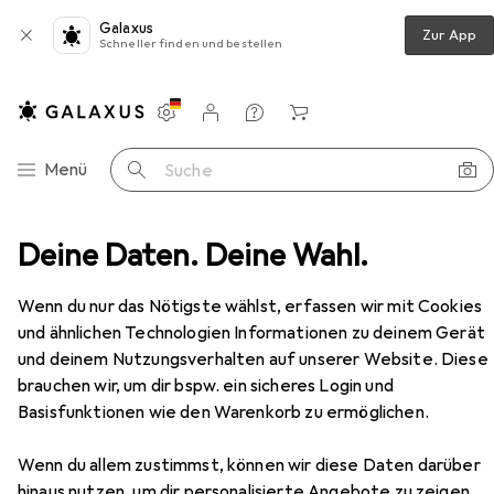
Galaxus
Zur App
Schneller finden und bestellen
Einstellungen
Kundenkonto
Vergleichslisten
Merklisten
Warenkorb
Navigation nach Kategorien
Menü
Suche
nderbücher
Deine Daten. Deine Wahl.
Kretschmer:Bastian oder Wie man aus ein
Zubehör
Wenn du nur das Nötigste wählst, erfassen wir mit Cookies
und ähnlichen Technologien Informationen zu deinem Gerät
EUR
18,–
Kretschmer:Bastian oder Wie man aus
und deinem Nutzungsverhalten auf unserer Website. Diese
ein
brauchen wir, um dir bspw. ein sicheres Login und
Deutsch, Nils Kretschmer, 2024
Basisfunktionen wie den Warenkorb zu ermöglichen.
Wenn du allem zustimmst, können wir diese Daten darüber
hinaus nutzen, um dir personalisierte Angebote zu zeigen,