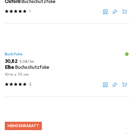
Oxford
Buchschutzfolie
1
Buchfolie
EUR
EUR
30,82
3,08
/
1m
Elba
Buchschutzfolie
10 m x 70 cm
2
MENGENRABATT