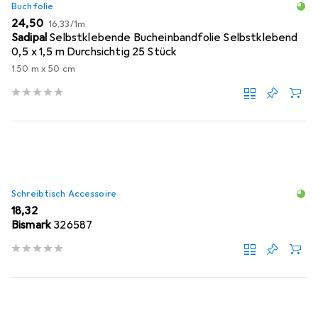
Buchfolie
EUR
EUR
24,50
16,33
/
1m
Sadipal
Selbstklebende Bucheinbandfolie Selbstklebend
0,5 x 1,5 m Durchsichtig 25 Stück
1.50 m x 50 cm
Schreibtisch Accessoire
EUR
18,32
Bismark
326587