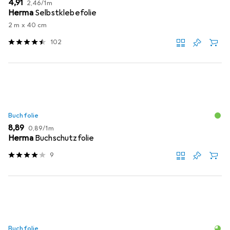
EUR
EUR
4,91
2,46
/
1m
Herma
Selbstklebefolie
2 m x 40 cm
102
Buchfolie
EUR
EUR
8,89
0,89
/
1m
Herma
Buchschutzfolie
9
Buchfolie