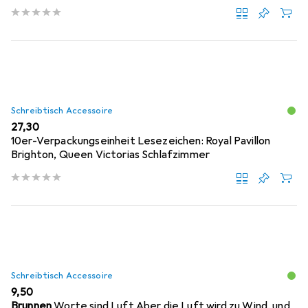
Schreibtisch Accessoire
EUR
27,30
10er-Verpackungseinheit Lesezeichen: Royal Pavillon
Brighton, Queen Victorias Schlafzimmer
Schreibtisch Accessoire
EUR
9,50
Brunnen
Worte sind Luft Aber die Luft wird zu Wind, und