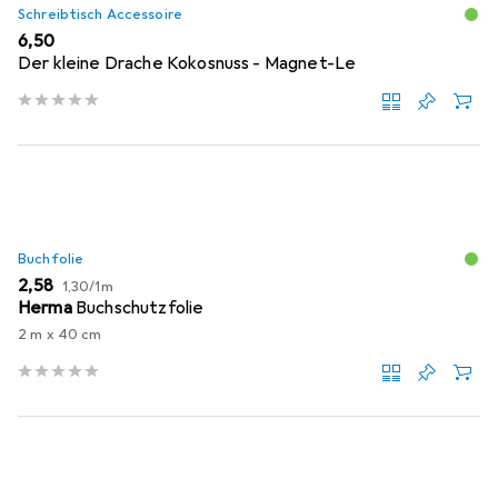
Schreibtisch Accessoire
EUR
6,50
Der kleine Drache Kokosnuss - Magnet-Le
Buchfolie
EUR
EUR
2,58
1,30
/
1m
Herma
Buchschutzfolie
2 m x 40 cm