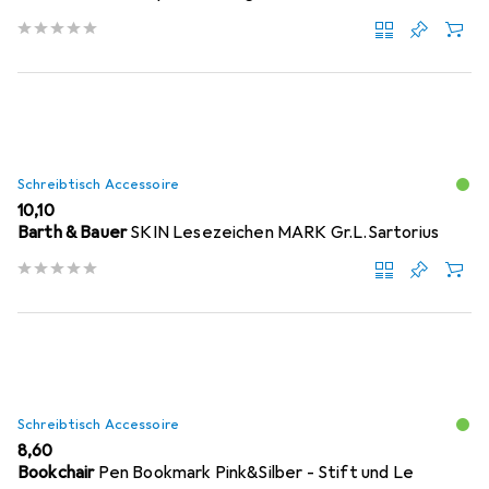
Schreibtisch Accessoire
EUR
10,10
Barth & Bauer
SKIN Lesezeichen MARK Gr.L.Sartorius
Schreibtisch Accessoire
EUR
8,60
Bookchair
Pen Bookmark Pink&Silber - Stift und Le