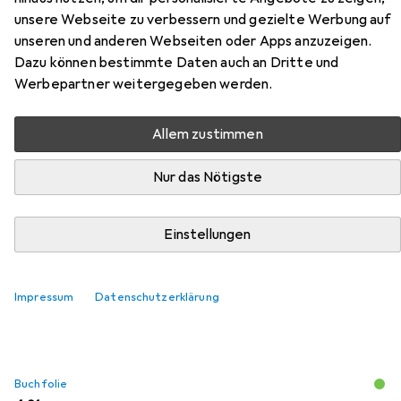
unsere Webseite zu verbessern und gezielte Werbung auf
Zubehör für Kretschmer:Bastian
unseren und anderen Webseiten oder Apps anzuzeigen.
Dazu können bestimmte Daten auch an Dritte und
oder Wie man aus ein
Werbepartner weitergegeben werden.
Hier findest du passendes Zubehör zum Produkt
Kretschmer:Bastian oder Wie man aus ein aus den
Allem zustimmen
Kategorien Buchfolie und Schreibtisch Accessoire.
Nur das Nötigste
Beliebt
Buchfolie
Schreibtisch Accessoire
Einstellungen
Relevanz
Impressum
Datenschutzerklärung
Produktliste
Buchfolie