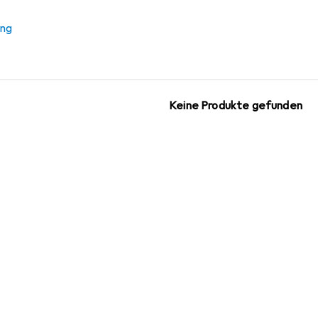
 RTB Reunion
ung
 Zubehör zum Produkt RTB Reunion.
Keine Produkte gefunden