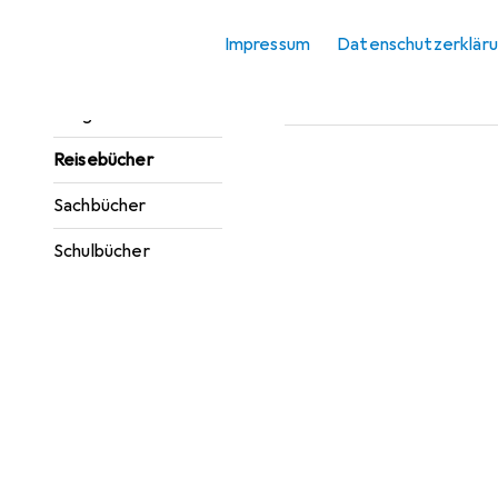
Zubehör für
Jugendbücher
Impressum
Datenschutzerklär
Hier findest du passendes
Kinderbücher
Sortieren nach
:
Relevanz
Ratgeber
Produktliste
Reisebücher
Sachbücher
Schulbücher