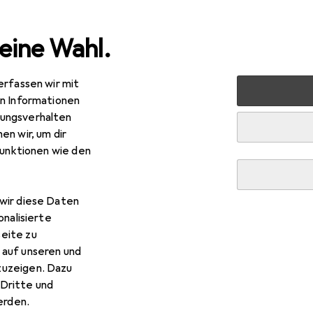
eine Wahl.
erfassen wir mit
 + Schreibwaren
Medien
Bücher
Reisebücher
RTB
en Informationen
ungsverhalten
en wir, um dir
funktionen wie den
R
,95
B Reunion
wir diese Daten
tsch, 2024, Daniela Eiletz-Kaube, Kurt Kaube
onalisierte
eite zu
 auf unseren und
zuzeigen. Dazu
Dritte und
rden.