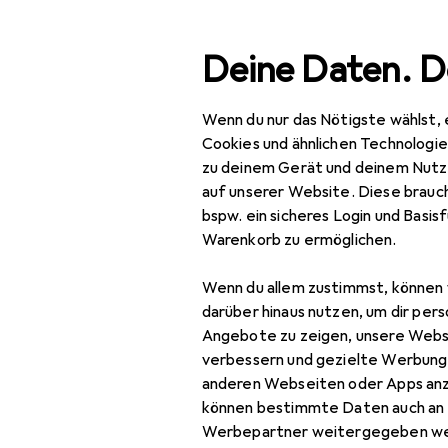
Suche
Deine Daten. D
Wenn du nur das Nötigste wählst, 
Navigation nach Kategorien
Gesamtsortiment
Büro
Gesamtsortiment
Cookies und ähnlichen Technologi
zu deinem Gerät und deinem Nutz
Büro + Schreibwaren
auf unserer Website. Diese brauch
bspw. ein sicheres Login und Basis
Medien
Warenkorb zu ermöglichen.
EU
19
Bücher
RT
Wenn du allem zustimmst, können 
Deu
Belletristik
darüber hinaus nutzen, um dir pers
Angebote zu zeigen, unsere Webs
Biografien
verbessern und gezielte Werbung
anderen Webseiten oder Apps an
Comics + Manga
können bestimmte Daten auch an 
Fachbücher
Werbepartner weitergegeben we