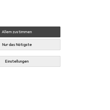
Einstellungen
Kundenkonto
Vergleichslisten
Merklisten
Warenkorb
Anmelden
Allem zustimmen
 Reunion
Zubehör
Nur das Nötigste
Einstellungen