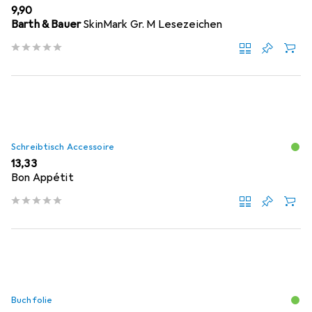
EUR
9,90
Barth & Bauer
SkinMark Gr. M Lesezeichen
Schreibtisch Accessoire
EUR
13,33
Bon Appétit
Buchfolie