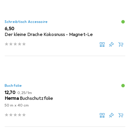
Schreibtisch Accessoire
EUR
6,50
Der kleine Drache Kokosnuss - Magnet-Le
Buchfolie
EUR
EUR
12,70
0,25
/
1m
Herma
Buchschutzfolie
50 m x 40 cm