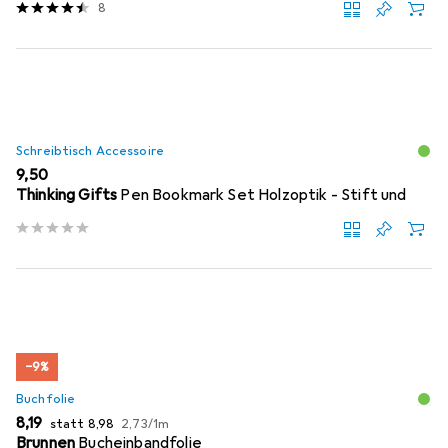
8
Schreibtisch Accessoire
EUR
9,50
Thinking Gifts
Pen Bookmark Set Holzoptik - Stift und
−9%
Buchfolie
EUR
EUR
EUR
8,19
statt
8,98
2,73
/
1m
Brunnen
Bucheinbandfolie