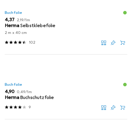
Buchfolie
EUR
EUR
4,37
2,19
/
1m
Herma
Selbstklebefolie
2 m x 40 cm
102
Buchfolie
EUR
EUR
4,90
0,49
/
1m
Herma
Buchschutzfolie
9