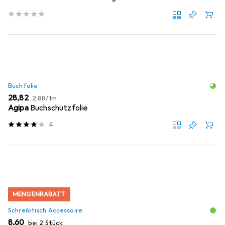
Buchfolie
EUR
EUR
28,82
2,88
/
1m
Agipa
Buchschutzfolie
4
MENGENRABATT
Schreibtisch Accessoire
EUR
8,60
bei 2 Stück