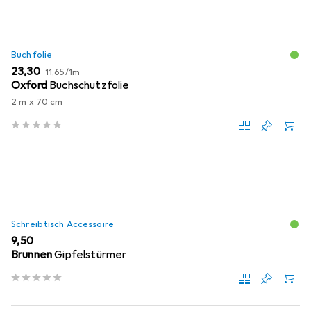
Buchfolie
EUR
EUR
23,30
11,65
/
1m
Oxford
Buchschutzfolie
2 m x 70 cm
Schreibtisch Accessoire
EUR
9,50
Brunnen
Gipfelstürmer