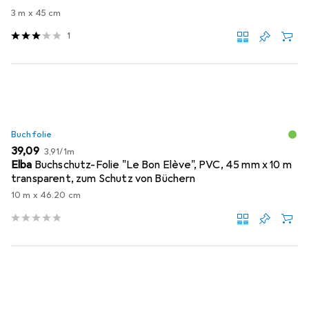
3 m x 45 cm
1
Buchfolie
EUR
EUR
39,09
3,91
/
1m
Elba
Buchschutz-Folie "Le Bon Elève", PVC, 45 mm x 10 m
transparent, zum Schutz von Büchern
10 m x 46.20 cm