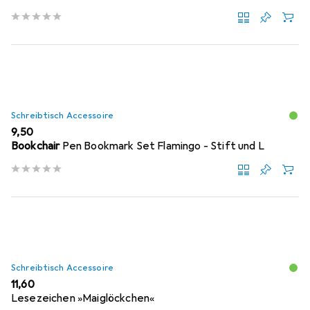
Schreibtisch Accessoire
EUR
9,50
Bookchair
Pen Bookmark Set Flamingo - Stift und L
Schreibtisch Accessoire
EUR
11,60
Lesezeichen »Maiglöckchen«