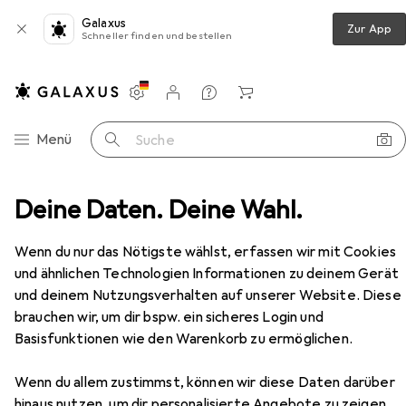
Galaxus
Zur App
Schneller finden und bestellen
Einstellungen
Kundenkonto
Vergleichslisten
Merklisten
Warenkorb
Navigation nach Kategorien
Menü
Suche
Belletristik
Deine Daten. Deine Wahl.
Schröder:Plaudereien in der Dorfkneipe
Zubehör
Wenn du nur das Nötigste wählst, erfassen wir mit Cookies
und ähnlichen Technologien Informationen zu deinem Gerät
EUR
15,–
und deinem Nutzungsverhalten auf unserer Website. Diese
Schröder:Plaudereien in der
brauchen wir, um dir bspw. ein sicheres Login und
Dorfkneipe
Basisfunktionen wie den Warenkorb zu ermöglichen.
Deutsch, Joachim Schröder, 2024
Wenn du allem zustimmst, können wir diese Daten darüber
hinaus nutzen, um dir personalisierte Angebote zu zeigen,