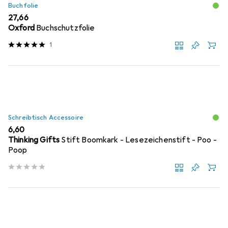
Buchfolie
EUR
27,66
Oxford
Buchschutzfolie
1
Schreibtisch Accessoire
EUR
6,60
Thinking Gifts
Stift Boomkark - Lesezeichenstift - Poo -
Poop