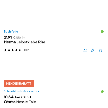
Buchfolie
EUR
EUR
21,91
0,88
/
1m
Herma
Selbstklebefolie
102
MENGENRABATT
Schreibtisch Accessoire
EUR
10,84
bei 2 Stück
Ototo
Nessie Tale