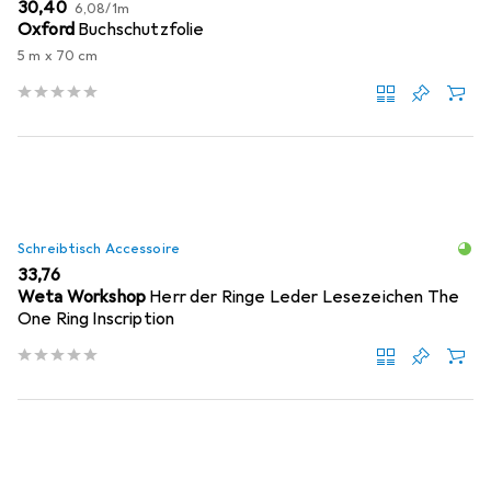
EUR
EUR
30,40
6,08
/
1m
Oxford
Buchschutzfolie
5 m x 70 cm
Schreibtisch Accessoire
EUR
33,76
Weta Workshop
Herr der Ringe Leder Lesezeichen The
One Ring Inscription