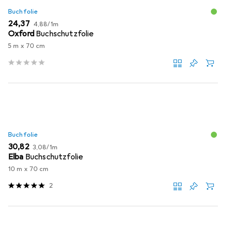
Buchfolie
EUR
EUR
24,37
4,88
/
1m
Oxford
Buchschutzfolie
5 m x 70 cm
Buchfolie
EUR
EUR
30,82
3,08
/
1m
Elba
Buchschutzfolie
10 m x 70 cm
2