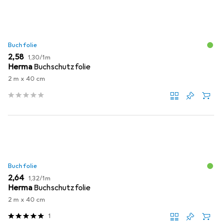
Buchfolie
EUR
EUR
2,58
1,30
/
1m
Herma
Buchschutzfolie
2 m x 40 cm
Buchfolie
EUR
EUR
2,64
1,32
/
1m
Herma
Buchschutzfolie
2 m x 40 cm
1