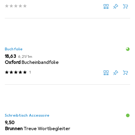
Buchfolie
EUR
EUR
18,63
6,21
/
1m
Oxford
Bucheinbandfolie
1
Schreibtisch Accessoire
EUR
9,50
Brunnen
Treue Wortbegleiter