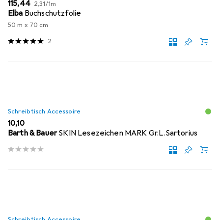
EUR
EUR
115,44
2,31
/
1m
Elba
Buchschutzfolie
50 m x 70 cm
2
Schreibtisch Accessoire
EUR
10,10
Barth & Bauer
SKIN Lesezeichen MARK Gr.L.Sartorius
Schreibtisch Accessoire