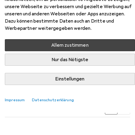
unsere Webseite zu verbessern und gezielte Werbung auf
unseren und anderen Webseiten oder Apps anzuzeigen.
Zubehör für
Dazu können bestimmte Daten auch an Dritte und
Werbepartner weitergegeben werden.
Schröder:Plaudereien in der
Dorfkneipe
Allem zustimmen
Hier findest du passendes Zubehör zum Produkt
Nur das Nötigste
Schröder:Plaudereien in der Dorfkneipe aus den
Kategorien Buchfolie und Schreibtisch Accessoire.
Einstellungen
Beliebt
Buchfolie
Schreibtisch Accessoire
Impressum
Datenschutzerklärung
Relevanz
Produktliste