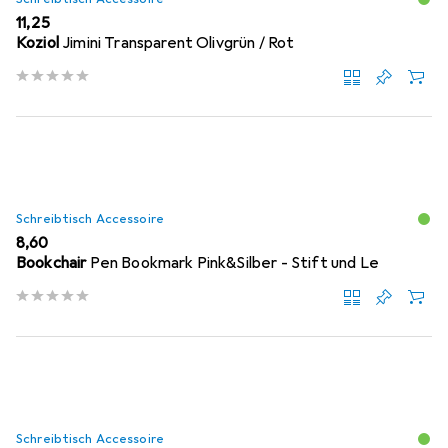
EUR
11,25
Koziol
Jimini Transparent Olivgrün / Rot
Schreibtisch Accessoire
EUR
8,60
Bookchair
Pen Bookmark Pink&Silber - Stift und Le
Schreibtisch Accessoire