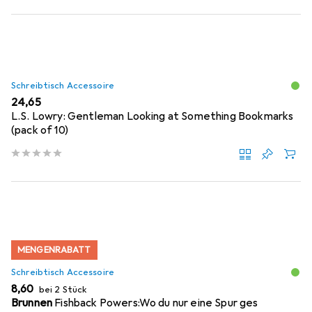
Schreibtisch Accessoire
EUR
24,65
L.S. Lowry: Gentleman Looking at Something Bookmarks
(pack of 10)
MENGENRABATT
Schreibtisch Accessoire
EUR
8,60
bei 2 Stück
Brunnen
Fishback Powers:Wo du nur eine Spur ges