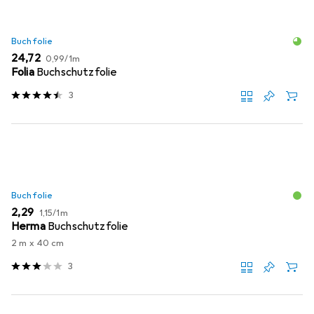
Buchfolie
EUR
EUR
24,72
0,99
/
1m
Folia
Buchschutzfolie
3
Buchfolie
EUR
EUR
2,29
1,15
/
1m
Herma
Buchschutzfolie
2 m x 40 cm
3