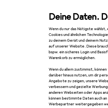
Suche
Deine Daten. D
Wenn du nur das Nötigste wählst, 
Navigation nach Kategorien
Gesamtsortiment
Büro
Gesamtsortiment
Cookies und ähnlichen Technologi
zu deinem Gerät und deinem Nutz
Büro + Schreibwaren
auf unserer Website. Diese brauch
bspw. ein sicheres Login und Basis
Medien
Warenkorb zu ermöglichen.
EU
9,
Bücher
Wo
Wenn du allem zustimmst, können 
Deu
Belletristik
darüber hinaus nutzen, um dir pers
Angebote zu zeigen, unsere Webs
Biografien
verbessern und gezielte Werbung
anderen Webseiten oder Apps an
Comics + Manga
können bestimmte Daten auch an 
Fachbücher
Werbepartner weitergegeben we