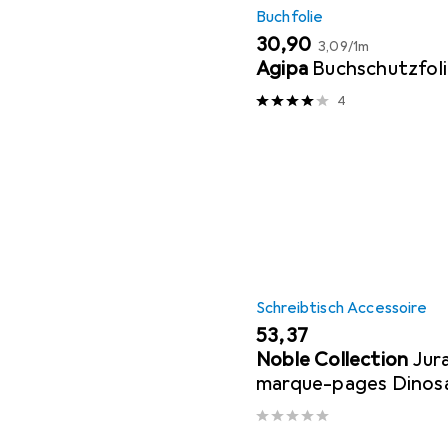
Buchfolie
EUR
EUR
30,90
3,09
/
1m
Agipa
Buchschutzfol
4
Schreibtisch Accessoire
EUR
53,37
Noble Collection
Jur
marque-pages Dinos