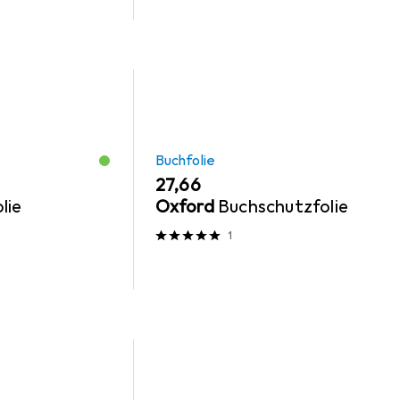
Buchfolie
EUR
27,66
lie
Oxford
Buchschutzfolie
1