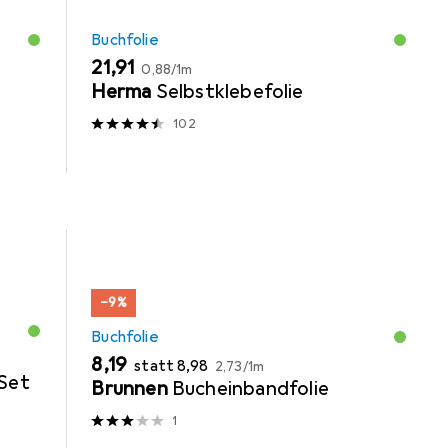
Buchfolie
EUR
EUR
21,91
0,88
/
1m
Herma
Selbstklebefolie
102
−9%
Buchfolie
EUR
EUR
EUR
8,19
statt
8,98
2,73
/
1m
Set
Brunnen
Bucheinbandfolie
1