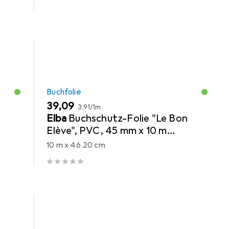
Buchfolie
EUR
EUR
39,09
3,91
/
1m
Elba
Buchschutz-Folie "Le Bon
Elève", PVC, 45 mm x 10 m
transparent, zum Schutz von
10 m x 46.20 cm
Büchern