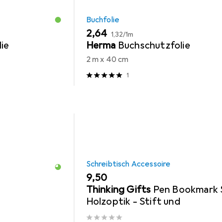
Buchfolie
EUR
EUR
2,64
1,32
/
1m
ie
Herma
Buchschutzfolie
2 m x 40 cm
1
Schreibtisch Accessoire
EUR
9,50
Thinking Gifts
Pen Bookmark 
Holzoptik - Stift und