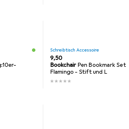
Schreibtisch Accessoire
EUR
9,50
g:10er-
Bookchair
Pen Bookmark Set
Flamingo - Stift und L