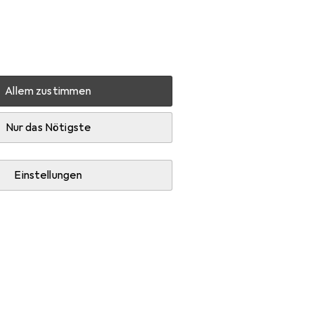
Einstellungen
Kundenkonto
Vergleichslisten
Merklisten
Warenkorb
Anmelden
Allem zustimmen
hops
Zubehör
Nur das Nötigste
Einstellungen