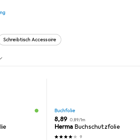
r Workshops
ung
 Zubehör zum Produkt Workshops aus den Kategorien Buchfolie 
Schreibtisch Accessoire
Buchfolie
EUR
EUR
8,89
0,89
/
1m
lie
Herma
Buchschutzfolie
9