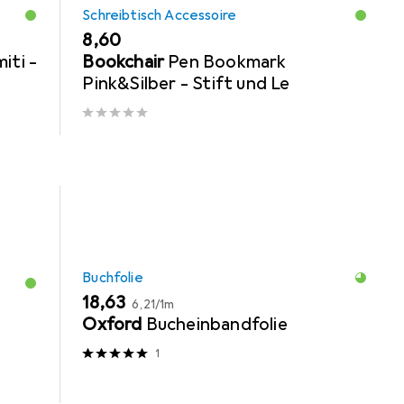
Schreibtisch Accessoire
EUR
8,60
iti -
Bookchair
Pen Bookmark
Pink&Silber - Stift und Le
Buchfolie
EUR
EUR
18,63
6,21
/
1m
Oxford
Bucheinbandfolie
1