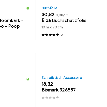
Buchfolie
EUR
EUR
30,82
3,08
/
1m
 Boomkark -
Elba
Buchschutzfolie
oo - Poop
10 m x 70 cm
2
Schreibtisch Accessoire
EUR
18,32
Bismark
326587