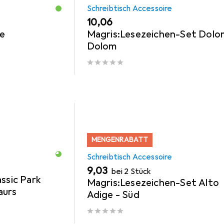
Schreibtisch Accessoire
EUR
10,06
ie
Magris:Lesezeichen-Set Dolom
Dolom
MENGENRABATT
Schreibtisch Accessoire
EUR
9,03
bei 2 Stück
assic Park
Magris:Lesezeichen-Set Alto
aurs
Adige - Süd