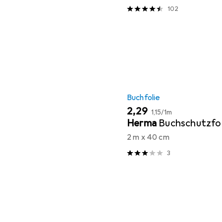
102
Buchfolie
EUR
EUR
2,29
1,15
/
1m
Herma
Buchschutzfol
2 m x 40 cm
3