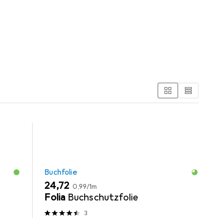
und Schreibtisch Accessoire.
Buchfolie
EUR
EUR
24,72
0,99
/
1m
Folia
Buchschutzfolie
3