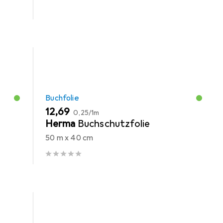
Buchfolie
EUR
EUR
12,69
0,25
/
1m
-
Herma
Buchschutzfolie
50 m x 40 cm