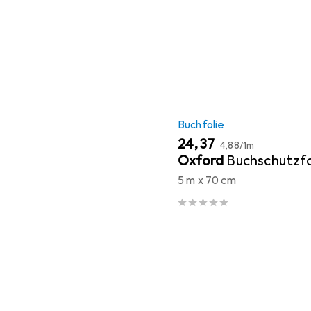
Buchfolie
EUR
EUR
24,37
4,88
/
1m
Oxford
Buchschutzfo
5 m x 70 cm