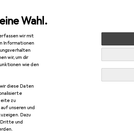
eine Wahl.
erfassen wir mit
 + Schreibwaren
Medien
Bücher
Ratgeber
Works
en Informationen
ungsverhalten
en wir, um dir
funktionen wie den
R
95
rkshops
wir diese Daten
tsch, Monika Schubach, 2019
onalisierte
eite zu
 auf unseren und
zuzeigen. Dazu
Dritte und
rden.