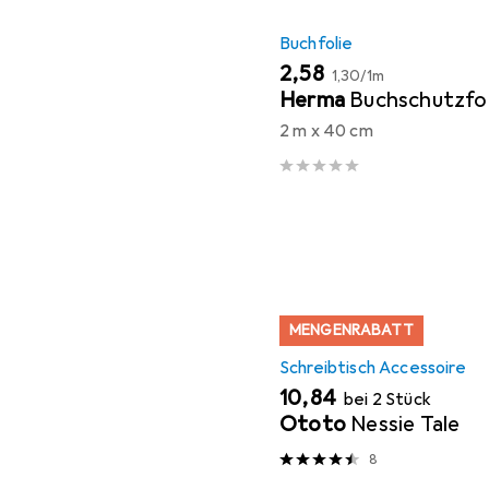
Buchfolie
EUR
EUR
2,58
1,30
/
1m
Herma
Buchschutzfol
2 m x 40 cm
MENGENRABATT
Schreibtisch Accessoire
EUR
10,84
bei 2 Stück
Ototo
Nessie Tale
8