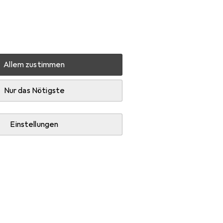
Einstellungen
Kundenkonto
Vergleichslisten
Merklisten
Warenkorb
Anmelden
Allem zustimmen
stanweisung für einen Unterteufel
Zubehör
Nur das Nötigste
Einstellungen
Unterteufel