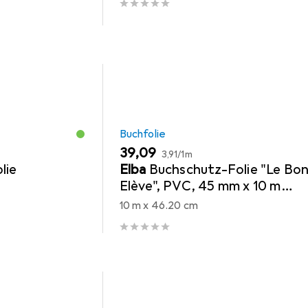
Buchfolie
EUR
EUR
39,09
3,91
/
1m
lie
Elba
Buchschutz-Folie "Le Bo
Elève", PVC, 45 mm x 10 m
transparent, zum Schutz von
10 m x 46.20 cm
Büchern