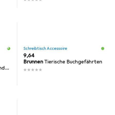
Schreibtisch Accessoire
EUR
9,64
Brunnen
Tierische Buchgefährten
nd
ück