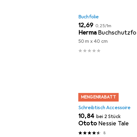
Buchfolie
EUR
EUR
12,69
0,25
/
1m
Herma
Buchschutzfol
50 m x 40 cm
MENGENRABATT
Schreibtisch Accessoire
EUR
10,84
bei 2 Stück
Ototo
Nessie Tale
8