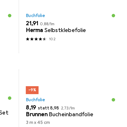
Buchfolie
EUR
EUR
21,91
0,88
/
1m
Herma
Selbstklebefolie
102
−9%
Buchfolie
EUR
EUR
EUR
8,19
statt
8,98
2,73
/
1m
Set
Brunnen
Bucheinbandfolie
3 m x 45 cm