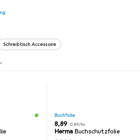
ung
 Zubehör zum Produkt Dienstanweisung für einen Unterteufel a
Schreibtisch Accessoire
Buchfolie
EUR
EUR
8,89
0,89
/
1m
lie
Herma
Buchschutzfolie