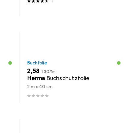
3
Buchfolie
EUR
EUR
2,58
1,30
/
1m
-
Herma
Buchschutzfolie
2 m x 40 cm