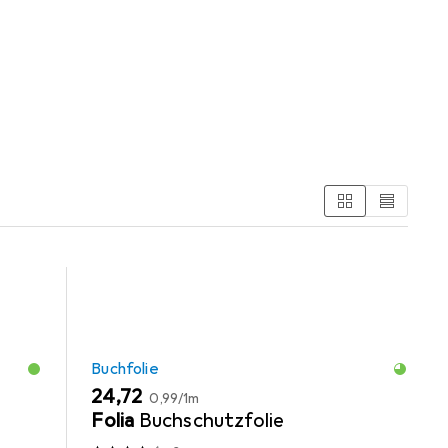
us den Kategorien Buchfolie und Schreibtisch
Buchfolie
EUR
EUR
24,72
0,99
/
1m
Folia
Buchschutzfolie