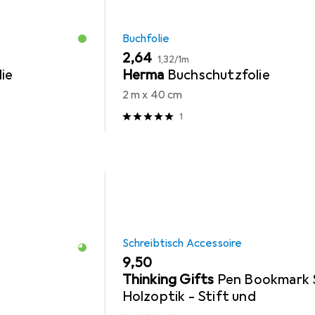
Buchfolie
EUR
EUR
2,64
1,32
/
1m
ie
Herma
Buchschutzfolie
2 m x 40 cm
1
Schreibtisch Accessoire
EUR
9,50
Thinking Gifts
Pen Bookmark 
Holzoptik - Stift und