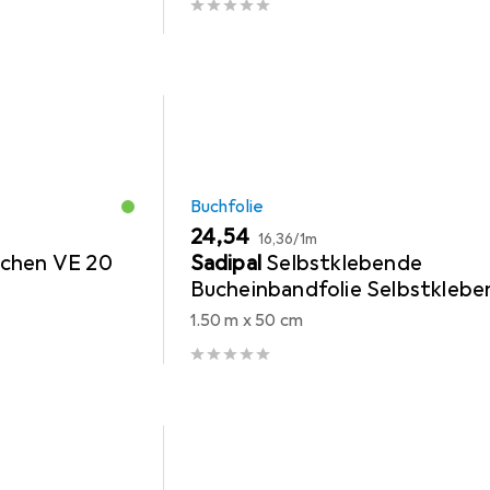
Buchfolie
EUR
EUR
24,54
16,36
/
1m
ichen VE 20
Sadipal
Selbstklebende
Bucheinbandfolie Selbstklebe
0,5 x 1,5 m Durchsichtig 25 St
1.50 m x 50 cm