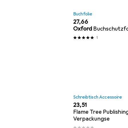
Buchfolie
EUR
27,66
Oxford
Buchschutzfo
1
Schreibtisch Accessoire
EUR
23,51
Flame Tree Publishin
Verpackungse