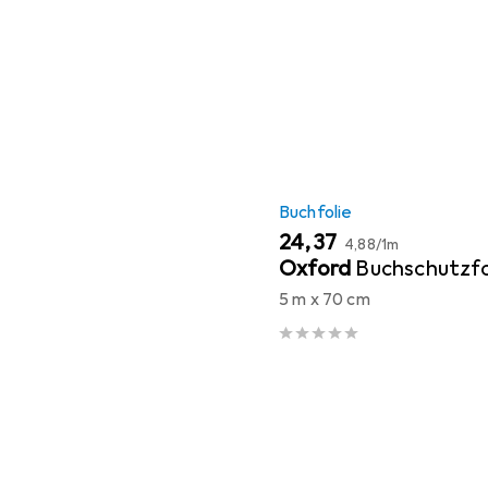
Buchfolie
EUR
EUR
24,37
4,88
/
1m
Oxford
Buchschutzfo
5 m x 70 cm