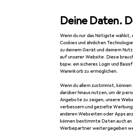
Suche
Deine Daten. D
Wenn du nur das Nötigste wählst, 
Navigation nach Kategorien
Gesamtsortiment
Büro
Gesamtsortiment
Cookies und ähnlichen Technologi
zu deinem Gerät und deinem Nutz
Büro + Schreibwaren
auf unserer Website. Diese brauch
bspw. ein sicheres Login und Basis
Medien
Warenkorb zu ermöglichen.
EU
14,
Bücher
Di
Wenn du allem zustimmst, können 
Deu
Belletristik
darüber hinaus nutzen, um dir pers
Angebote zu zeigen, unsere Webs
Biografien
verbessern und gezielte Werbung
anderen Webseiten oder Apps an
Comics + Manga
können bestimmte Daten auch an 
Fachbücher
Werbepartner weitergegeben we
Zubehör für