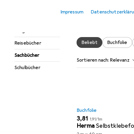
Jugendbücher
Impressum
Datenschutzerklär
Hier findest du passendes
Kinderbücher
Accessoire.
Ratgeber
Beliebt
Buchfolie
Reisebücher
Sachbücher
Sortieren nach
:
Relevanz
Schulbücher
Produktliste
Buchfolie
EUR
EUR
3,81
1,91
/
1m
Herma
Selbstklebefo