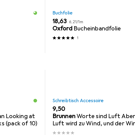
Buchfolie
EUR
EUR
18,63
6,21
/
1m
Oxford
Bucheinbandfolie
1
Schreibtisch Accessoire
EUR
9,50
an Looking at
Brunnen
Worte sind Luft Aber
 (pack of 10)
Luft wird zu Wind, und der Wi
lässt die Schiffe segeln nach