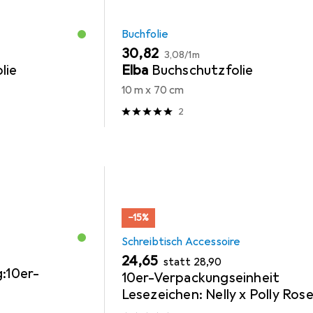
Buchfolie
EUR
EUR
30,82
3,08
/
1m
lie
Elba
Buchschutzfolie
10 m x 70 cm
2
−15%
Schreibtisch Accessoire
EUR
EUR
24,65
statt
28,90
g:10er-
10er-Verpackungseinheit
Lesezeichen: Nelly x Polly Rose
Lassen sie mich nicht so zurüc