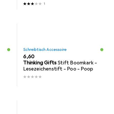
1
Schreibtisch Accessoire
EUR
6,60
n
Thinking Gifts
Stift Boomkark -
Lesezeichenstift - Poo - Poop