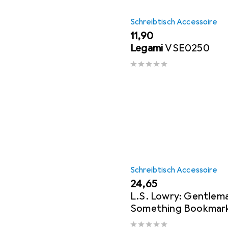
Schreibtisch Accessoire
EUR
11,90
Legami
VSE0250
Schreibtisch Accessoire
EUR
24,65
L.S. Lowry: Gentlem
Something Bookmarks