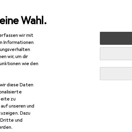
eine Wahl.
erfassen wir mit
 + Schreibwaren
Medien
Bücher
Sachbücher
Dien
en Informationen
ungsverhalten
en wir, um dir
funktionen wie den
R
–
enstanweisung für einen Unterteufel
wir diese Daten
tsch, Clive Staples Lewis, 2015
onalisierte
eite zu
 auf unseren und
zuzeigen. Dazu
Dritte und
rden.
 Dienstanweisung für einen 