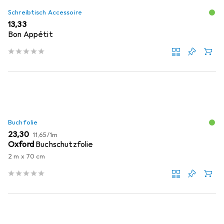
Schreibtisch Accessoire
EUR
13,33
Bon Appétit
Buchfolie
EUR
EUR
23,30
11,65
/
1m
Oxford
Buchschutzfolie
2 m x 70 cm