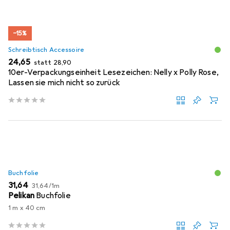
−15%
Schreibtisch Accessoire
EUR
EUR
24,65
statt
28,90
10er-Verpackungseinheit Lesezeichen: Nelly x Polly Rose,
Lassen sie mich nicht so zurück
Buchfolie
EUR
EUR
31,64
31,64
/
1m
Pelikan
Buchfolie
1 m x 40 cm