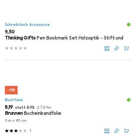
Schreibtisch Accessoire
EUR
9,50
Thinking Gifts
Pen Bookmark Set Holzoptik - Stift und
−9%
Buchfolie
EUR
EUR
EUR
8,19
statt
8,98
2,73
/
1m
Brunnen
Bucheinbandfolie
3 m x 45 cm
1