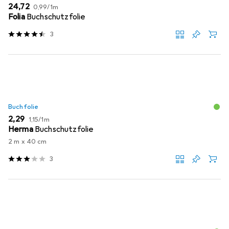
EUR
EUR
24,72
0,99
/
1m
Folia
Buchschutzfolie
3
Buchfolie
EUR
EUR
2,29
1,15
/
1m
Herma
Buchschutzfolie
2 m x 40 cm
3