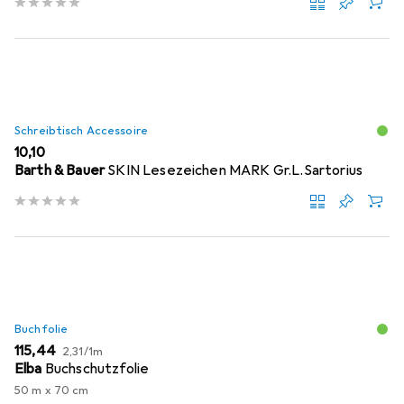
Schreibtisch Accessoire
EUR
10,10
Barth & Bauer
SKIN Lesezeichen MARK Gr.L.Sartorius
Buchfolie
EUR
EUR
115,44
2,31
/
1m
Elba
Buchschutzfolie
50 m x 70 cm