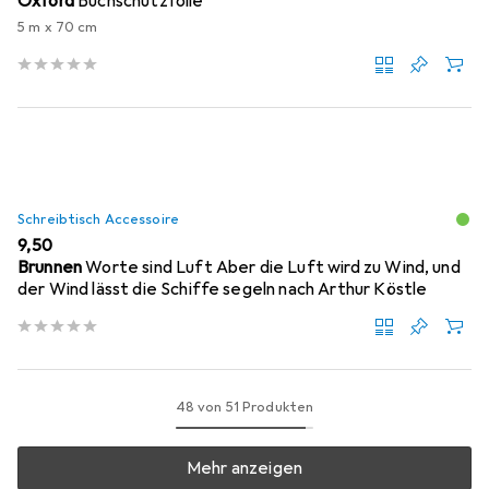
Oxford
Buchschutzfolie
5 m x 70 cm
Schreibtisch Accessoire
EUR
9,50
Brunnen
Worte sind Luft Aber die Luft wird zu Wind, und
der Wind lässt die Schiffe segeln nach Arthur Köstle
48 von 51 Produkten
Mehr anzeigen