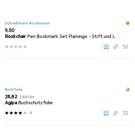
Schreibtisch Accessoire
EUR
9,50
Bookchair
Pen Bookmark Set Flamingo - Stift und L
Buchfolie
EUR
EUR
28,82
2,88
/
1m
Agipa
Buchschutzfolie
4