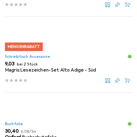
MENGENRABATT
Schreibtisch Accessoire
EUR
9,03
bei 2 Stück
Magris:Lesezeichen-Set Alto Adige - Süd
Buchfolie
EUR
EUR
30,40
6,08
/
1m