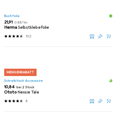
Buchfolie
EUR
EUR
21,91
0,88
/
1m
Herma
Selbstklebefolie
102
MENGENRABATT
Schreibtisch Accessoire
EUR
10,84
bei 2 Stück
Ototo
Nessie Tale
8