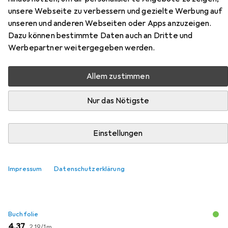
unsere Webseite zu verbessern und gezielte Werbung auf
unseren und anderen Webseiten oder Apps anzuzeigen.
Zubehör für Am Maultierpass
Dazu können bestimmte Daten auch an Dritte und
Werbepartner weitergegeben werden.
Hier findest du passendes Zubehör zum Produkt Am
Maultierpass aus den Kategorien Buchfolie und
Allem zustimmen
Schreibtisch Accessoire.
Nur das Nötigste
Beliebt
Buchfolie
Schreibtisch Accessoire
Einstellungen
Relevanz
Produktliste
Impressum
Datenschutzerklärung
Buchfolie
EUR
EUR
4,37
2,19
/
1m