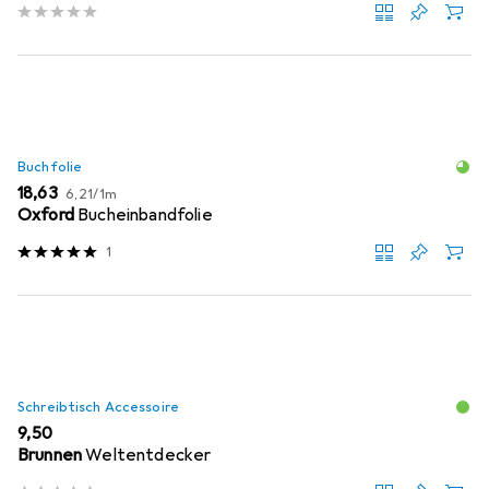
Buchfolie
EUR
EUR
18,63
6,21
/
1m
Oxford
Bucheinbandfolie
1
Schreibtisch Accessoire
EUR
9,50
Brunnen
Weltentdecker