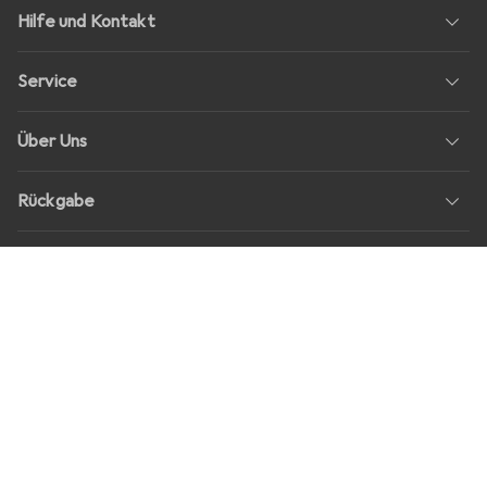
Hilfe und Kontakt
Service
Über Uns
Rückgabe
Soziale Medien
Stellenangebote
Preise
Alle Preise in EUR inkl. MwSt., zzgl.
Versandkosten
bei Bestellungen
unter
30,–
Shop Version
master-20260806-1707-31113322752-1