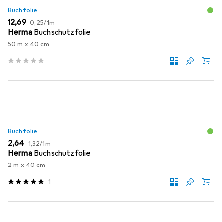
Buchfolie
EUR
EUR
12,69
0,25
/
1m
Herma
Buchschutzfolie
50 m x 40 cm
Buchfolie
EUR
EUR
2,64
1,32
/
1m
Herma
Buchschutzfolie
2 m x 40 cm
1