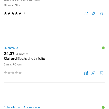
10 m x 70 cm
2
Buchfolie
EUR
EUR
24,37
4,88
/
1m
Oxford
Buchschutzfolie
5 m x 70 cm
Schreibtisch Accessoire