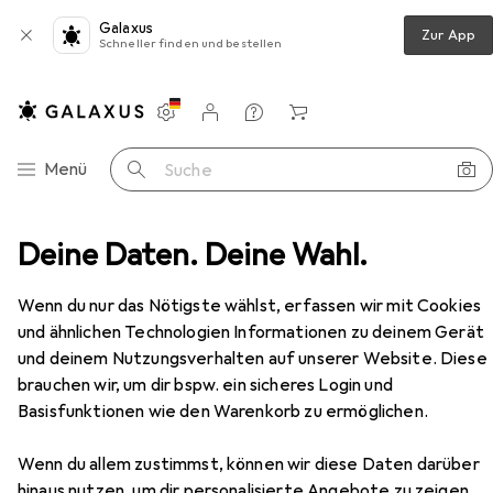
Galaxus
Zur App
Schneller finden und bestellen
Einstellungen
Kundenkonto
Vergleichslisten
Merklisten
Warenkorb
Navigation nach Kategorien
Menü
Suche
Medien
Deine Daten. Deine Wahl.
Bücher
Belletristik
Am Maultierpass
Zubehör
Wenn du nur das Nötigste wählst, erfassen wir mit Cookies
und ähnlichen Technologien Informationen zu deinem Gerät
und deinem Nutzungsverhalten auf unserer Website. Diese
EUR
24,–
Am Maultierpass
brauchen wir, um dir bspw. ein sicheres Login und
Deutsch, Georges Simenon, 2020
Basisfunktionen wie den Warenkorb zu ermöglichen.
Wenn du allem zustimmst, können wir diese Daten darüber
hinaus nutzen, um dir personalisierte Angebote zu zeigen,