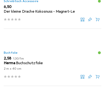
Schreibtisch Accessoire
EUR
6,50
Der kleine Drache Kokosnuss - Magnet-Le
Buchfolie
EUR
EUR
2,58
1,30
/
1m
Herma
Buchschutzfolie
2 m x 40 cm