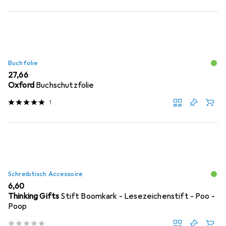
Buchfolie
EUR
27,66
Oxford
Buchschutzfolie
1
Schreibtisch Accessoire
EUR
6,60
Thinking Gifts
Stift Boomkark - Lesezeichenstift - Poo -
Poop