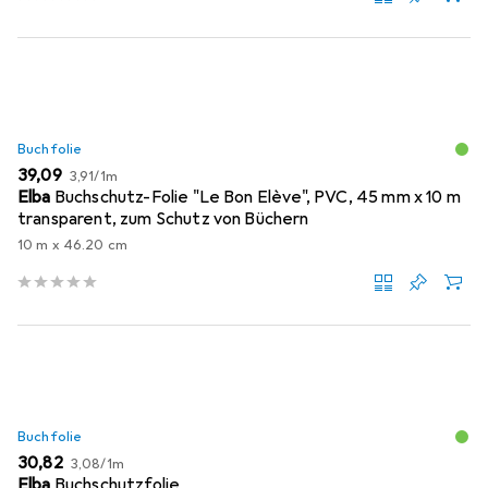
Buchfolie
EUR
EUR
39,09
3,91
/
1m
Elba
Buchschutz-Folie "Le Bon Elève", PVC, 45 mm x 10 m
transparent, zum Schutz von Büchern
10 m x 46.20 cm
Buchfolie
EUR
EUR
30,82
3,08
/
1m
Elba
Buchschutzfolie