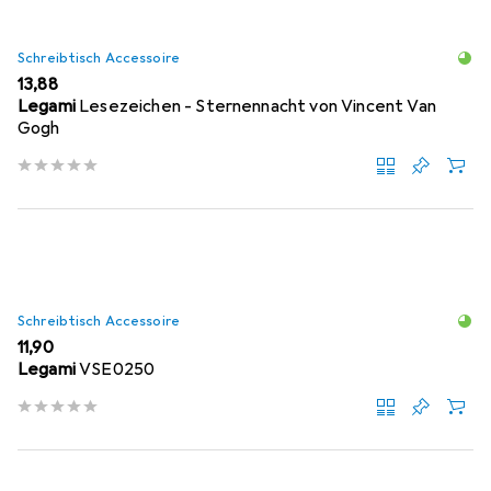
Schreibtisch Accessoire
EUR
13,88
Legami
Lesezeichen - Sternennacht von Vincent Van
Gogh
Schreibtisch Accessoire
EUR
11,90
Legami
VSE0250