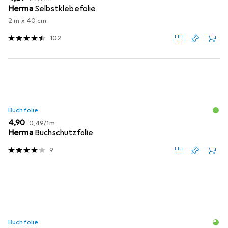
Herma
Selbstklebefolie
2 m x 40 cm
102
Buchfolie
EUR
EUR
4,90
0,49
/
1m
Herma
Buchschutzfolie
9
Buchfolie