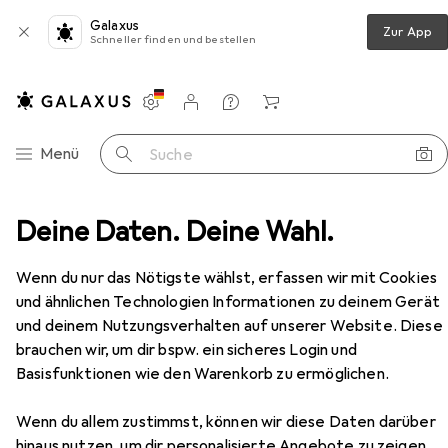
Galaxus
Zur App
Schneller finden und bestellen
Einstellungen
Kundenkonto
Vergleichslisten
Merklisten
Warenkorb
Navigation nach Kategorien
Menü
Suche
er
Deine Daten. Deine Wahl.
Belletristik
Maigret und die Keller des Majestic
Zubehör
Wenn du nur das Nötigste wählst, erfassen wir mit Cookies
und ähnlichen Technologien Informationen zu deinem Gerät
EUR
12,–
und deinem Nutzungsverhalten auf unserer Website. Diese
Maigret und die Keller des Majestic
brauchen wir, um dir bspw. ein sicheres Login und
Deutsch, Georges Simenon, 2020
Basisfunktionen wie den Warenkorb zu ermöglichen.
Wenn du allem zustimmst, können wir diese Daten darüber
hinaus nutzen, um dir personalisierte Angebote zu zeigen,