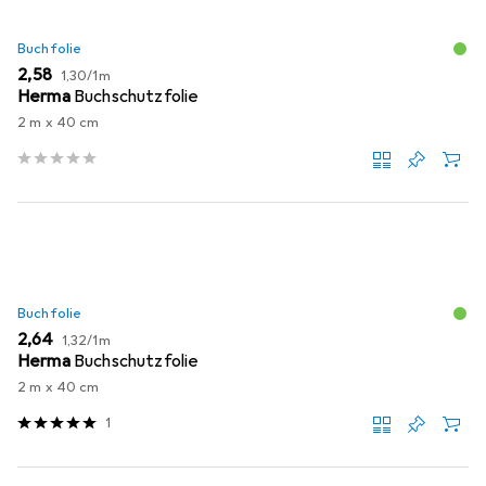
Buchfolie
EUR
EUR
2,58
1,30
/
1m
Herma
Buchschutzfolie
2 m x 40 cm
Buchfolie
EUR
EUR
2,64
1,32
/
1m
Herma
Buchschutzfolie
2 m x 40 cm
1