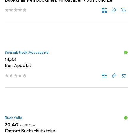
Bookchair
Pen Bookmark Pink&Silber - Stift und Le
Schreibtisch Accessoire
EUR
13,33
Bon Appétit
Buchfolie
EUR
EUR
30,40
6,08
/
1m
Oxford
Buchschutzfolie