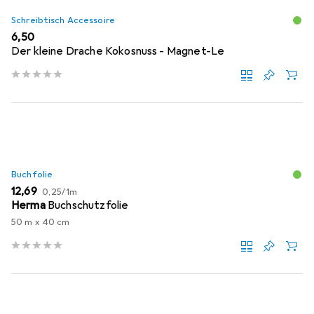
Schreibtisch Accessoire
EUR
6,50
Der kleine Drache Kokosnuss - Magnet-Le
Buchfolie
EUR
EUR
12,69
0,25
/
1m
Herma
Buchschutzfolie
50 m x 40 cm