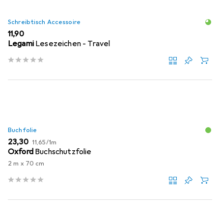
Schreibtisch Accessoire
EUR
11,90
Legami
Lesezeichen - Travel
Buchfolie
EUR
EUR
23,30
11,65
/
1m
Oxford
Buchschutzfolie
2 m x 70 cm