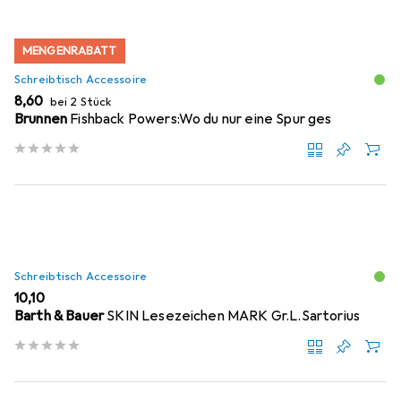
MENGENRABATT
Schreibtisch Accessoire
EUR
8,60
bei 2 Stück
Brunnen
Fishback Powers:Wo du nur eine Spur ges
Schreibtisch Accessoire
EUR
10,10
Barth & Bauer
SKIN Lesezeichen MARK Gr.L.Sartorius