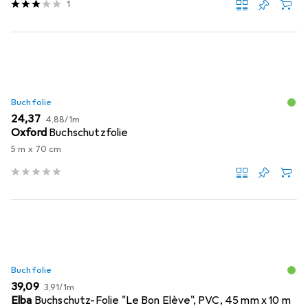
1
Buchfolie
EUR
EUR
24,37
4,88
/
1m
Oxford
Buchschutzfolie
5 m x 70 cm
Buchfolie
EUR
EUR
39,09
3,91
/
1m
Elba
Buchschutz-Folie "Le Bon Elève", PVC, 45 mm x 10 m