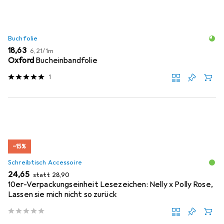
Buchfolie
EUR
EUR
18,63
6,21
/
1m
Oxford
Bucheinbandfolie
1
−15%
Schreibtisch Accessoire
EUR
EUR
24,65
statt
28,90
10er-Verpackungseinheit Lesezeichen: Nelly x Polly Rose,
Lassen sie mich nicht so zurück