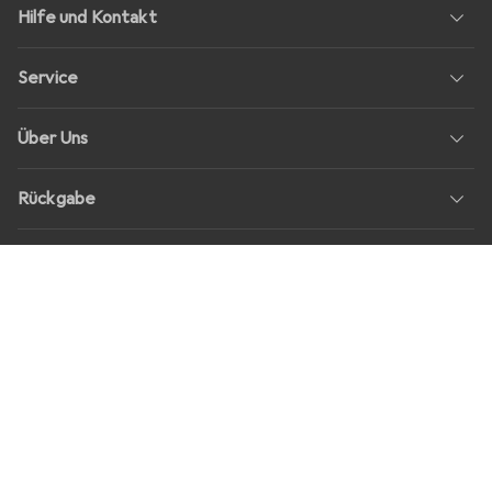
Hilfe und Kontakt
Service
Über Uns
Rückgabe
Soziale Medien
Stellenangebote
Preise
Alle Preise in EUR inkl. MwSt., zzgl.
Versandkosten
bei Bestellungen
unter
30,–
Shop Version
master-20260807-1107-31164520144-1