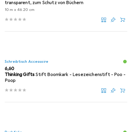
transparent, zum Schutz von Büchern
10 m x 46.20 cm
Schreibtisch Accessoire
EUR
6,60
Thinking Gifts
Stift Boomkark - Lesezeichenstift - Poo -
Poop