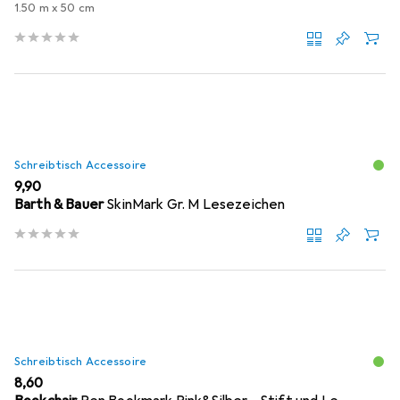
1.50 m x 50 cm
Schreibtisch Accessoire
EUR
9,90
Barth & Bauer
SkinMark Gr. M Lesezeichen
Schreibtisch Accessoire
EUR
8,60