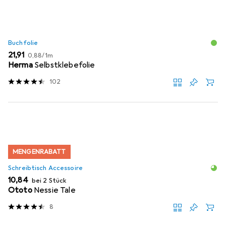
Buchfolie
EUR
EUR
21,91
0,88
/
1m
Herma
Selbstklebefolie
102
MENGENRABATT
Schreibtisch Accessoire
EUR
10,84
bei 2 Stück
Ototo
Nessie Tale
8