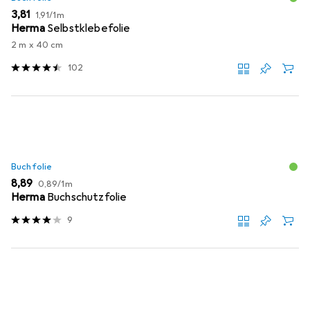
EUR
EUR
3,81
1,91
/
1m
Herma
Selbstklebefolie
2 m x 40 cm
102
Buchfolie
EUR
EUR
8,89
0,89
/
1m
Herma
Buchschutzfolie
9