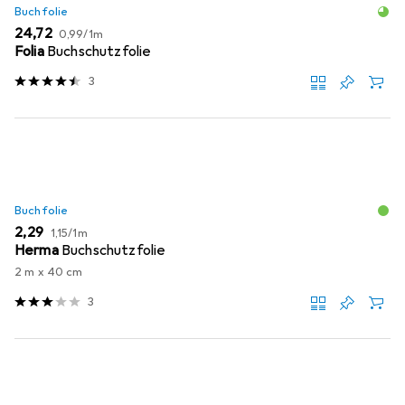
Buchfolie
EUR
EUR
24,72
0,99
/
1m
Folia
Buchschutzfolie
3
Buchfolie
EUR
EUR
2,29
1,15
/
1m
Herma
Buchschutzfolie
2 m x 40 cm
3