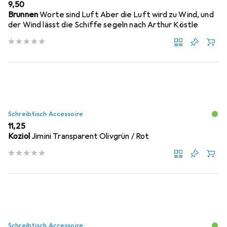
EUR
9,50
Brunnen
Worte sind Luft Aber die Luft wird zu Wind, und
der Wind lässt die Schiffe segeln nach Arthur Köstle
Schreibtisch Accessoire
EUR
11,25
Koziol
Jimini Transparent Olivgrün / Rot
Schreibtisch Accessoire