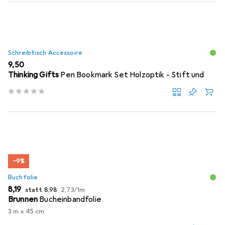
Schreibtisch Accessoire
EUR
9,50
Thinking Gifts
Pen Bookmark Set Holzoptik - Stift und
−9%
Buchfolie
EUR
EUR
EUR
8,19
statt
8,98
2,73
/
1m
Brunnen
Bucheinbandfolie
3 m x 45 cm