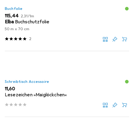
Buchfolie
EUR
EUR
115,44
2,31
/
1m
Elba
Buchschutzfolie
50 m x 70 cm
2
Schreibtisch Accessoire
EUR
11,60
Lesezeichen »Maiglöckchen«