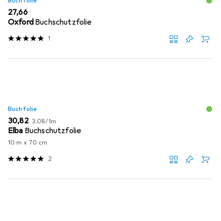
Buchfolie
EUR
27,66
Oxford
Buchschutzfolie
1
Buchfolie
EUR
EUR
30,82
3,08
/
1m
Elba
Buchschutzfolie
10 m x 70 cm
2