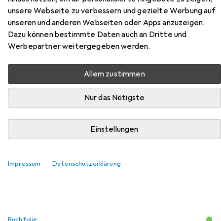
unsere Webseite zu verbessern und gezielte Werbung auf
unseren und anderen Webseiten oder Apps anzuzeigen.
Zubehör für Maigret und die
Dazu können bestimmte Daten auch an Dritte und
Keller des Majestic
Werbepartner weitergegeben werden.
Hier findest du passendes Zubehör zum Produkt Maigret
Allem zustimmen
und die Keller des Majestic aus den Kategorien Buchfolie
und Schreibtisch Accessoire.
Nur das Nötigste
Beliebt
Buchfolie
Schreibtisch Accessoire
Einstellungen
Relevanz
Impressum
Datenschutzerklärung
Produktliste
Buchfolie