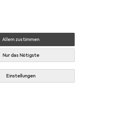
Einstellungen
Kundenkonto
Vergleichslisten
Merklisten
Warenkorb
Anmelden
Allem zustimmen
anni Battista Piranesi
Zubehör
Nur das Nötigste
Einstellungen