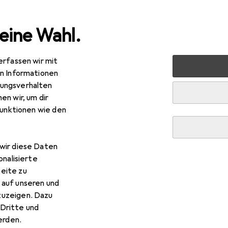
eine Wahl.
erfassen wir mit
 + Schreibwaren
Medien
Bücher
Fachbücher
Giov
en Informationen
ungsverhalten
en wir, um dir
R
,95
funktionen wie den
vanni Battista Piranesi
tsch, Felix Reusse, Hans W. Hubert, Viktoria Gont, 2024
wir diese Daten
onalisierte
eite zu
Giovanni Battista Piranesi
 auf unseren und
zuzeigen. Dazu
Dritte und
Zubehör zum Produkt Giovanni Battista Piranesi.
rden.