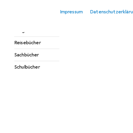
Sortieren nach
:
Relevanz
Jugendbücher
Produktliste
Impressum
Datenschutzerklär
Kinderbücher
Ratgeber
Reisebücher
Sachbücher
Schulbücher