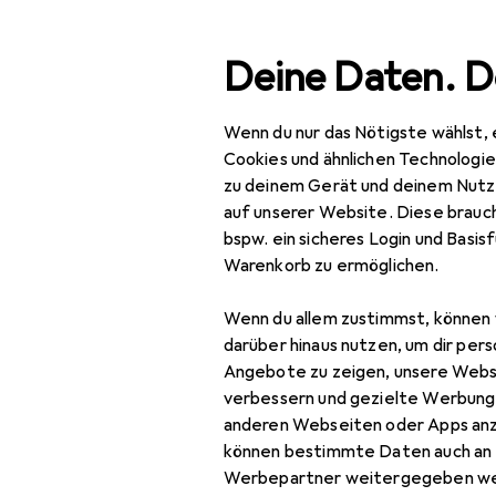
Suche
Deine Daten. D
Wenn du nur das Nötigste wählst, 
Navigation nach Kategorien
Gesamtsortiment
Büro
Gesamtsortiment
Cookies und ähnlichen Technologi
zu deinem Gerät und deinem Nutz
Büro + Schreibwaren
auf unserer Website. Diese brauch
EU
24
bspw. ein sicheres Login und Basis
Gio
Medien
Warenkorb zu ermöglichen.
Deu
Bücher
Wenn du allem zustimmst, können 
Belletristik
darüber hinaus nutzen, um dir pers
Angebote zu zeigen, unsere Webs
Biografien
Zubehör für 
verbessern und gezielte Werbung
anderen Webseiten oder Apps an
Comics + Manga
können bestimmte Daten auch an 
Hier findest du passendes 
Fachbücher
Werbepartner weitergegeben we