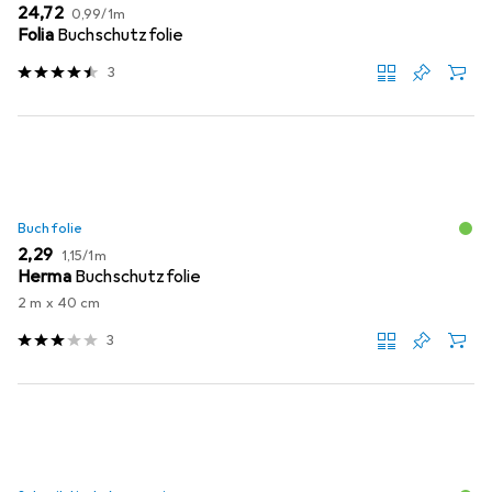
EUR
EUR
24,72
0,99
/
1m
Folia
Buchschutzfolie
3
Buchfolie
EUR
EUR
2,29
1,15
/
1m
Herma
Buchschutzfolie
2 m x 40 cm
3