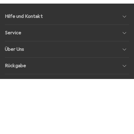
Hilfe und Kontakt
Service
Über Uns
Rückgabe
Soziale Medien
Stellenangebote
Preise
Alle Preise in EUR inkl. MwSt., zzgl.
Versandkosten
bei Bestellungen
unter
30,–