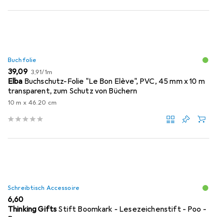
Buchfolie
EUR
EUR
39,09
3,91
/
1m
Elba
Buchschutz-Folie "Le Bon Elève", PVC, 45 mm x 10 m
transparent, zum Schutz von Büchern
10 m x 46.20 cm
Schreibtisch Accessoire
EUR
6,60
Thinking Gifts
Stift Boomkark - Lesezeichenstift - Poo -