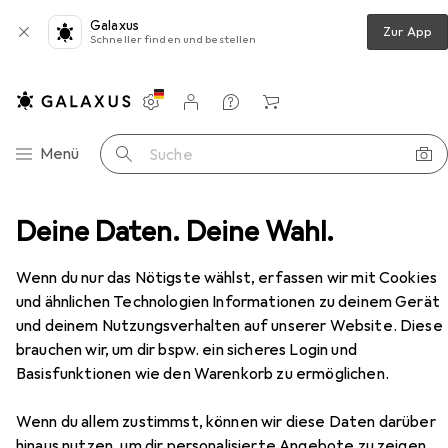
Galaxus
Zur App
Schneller finden und bestellen
Einstellungen
Kundenkonto
Vergleichslisten
Merklisten
Warenkorb
Navigation nach Kategorien
Menü
Suche
edien
Deine Daten. Deine Wahl.
Bücher
Belletristik
Engadiner Hochjagd
Zubehör
Wenn du nur das Nötigste wählst, erfassen wir mit Cookies
und ähnlichen Technologien Informationen zu deinem Gerät
und deinem Nutzungsverhalten auf unserer Website. Diese
EUR
17,90
Engadiner Hochjagd
brauchen wir, um dir bspw. ein sicheres Login und
Deutsch, Gian Maria Calonder, 2020
Basisfunktionen wie den Warenkorb zu ermöglichen.
Wenn du allem zustimmst, können wir diese Daten darüber
hinaus nutzen, um dir personalisierte Angebote zu zeigen,