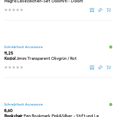
Magris:Lesezeichen-Set Dolomiti - Dolom
Schreibtisch Accessoire
EUR
11,25
Koziol
Jimini Transparent Olivgrün / Rot
Schreibtisch Accessoire
EUR
8,60
Bookchair
Pen Bookmark Pink&Silber - Stift und Le