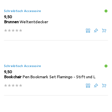
Schreibtisch Accessoire
EUR
9,50
Brunnen
Weltentdecker
Schreibtisch Accessoire
EUR
9,50
Bookchair
Pen Bookmark Set Flamingo - Stift und L