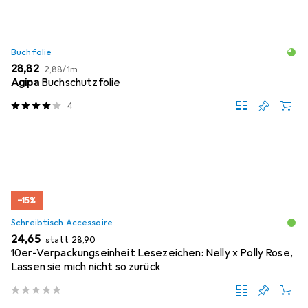
Buchfolie
EUR
EUR
28,82
2,88
/
1m
Agipa
Buchschutzfolie
4
−15%
Schreibtisch Accessoire
EUR
EUR
24,65
statt
28,90
10er-Verpackungseinheit Lesezeichen: Nelly x Polly Rose,
Lassen sie mich nicht so zurück