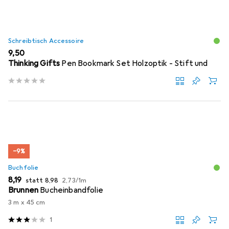
Schreibtisch Accessoire
EUR
9,50
Thinking Gifts
Pen Bookmark Set Holzoptik - Stift und
−9%
Buchfolie
EUR
EUR
EUR
8,19
statt
8,98
2,73
/
1m
Brunnen
Bucheinbandfolie
3 m x 45 cm
1