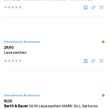
Schreibtisch Accessoire
EUR
29,90
Lesezeichen
Schreibtisch Accessoire
EUR
10,10
Barth & Bauer
SKIN Lesezeichen MARK Gr.L.Sartorius