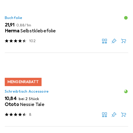
Buchfolie
EUR
EUR
21,91
0,88
/
1m
Herma
Selbstklebefolie
102
MENGENRABATT
Schreibtisch Accessoire
EUR
10,84
bei 2 Stück
Ototo
Nessie Tale
8