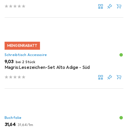
MENGENRABATT
Schreibtisch Accessoire
EUR
9,03
bei 2 Stück
Magris:Lesezeichen-Set Alto Adige - Süd
Buchfolie
EUR
EUR
31,64
31,64
/
1m