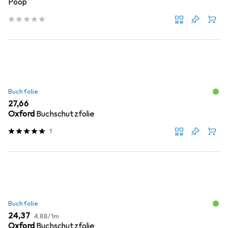
Poop
Buchfolie
EUR
27,66
Oxford
Buchschutzfolie
1
Buchfolie
EUR
EUR
24,37
4,88
/
1m
Oxford
Buchschutzfolie