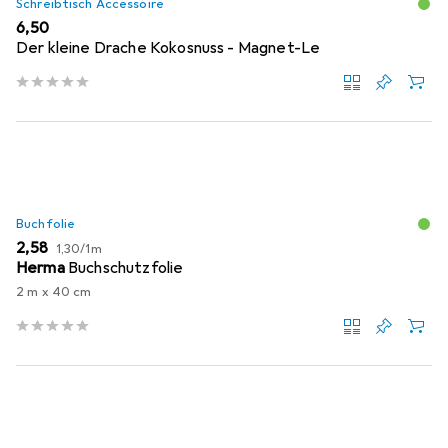
Schreibtisch Accessoire
EUR
6,50
Der kleine Drache Kokosnuss - Magnet-Le
Buchfolie
EUR
EUR
2,58
1,30
/
1m
Herma
Buchschutzfolie
2 m x 40 cm