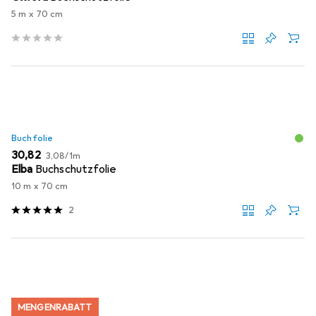
5 m x 70 cm
Buchfolie
EUR
EUR
30,82
3,08
/
1m
Elba
Buchschutzfolie
10 m x 70 cm
2
MENGENRABATT