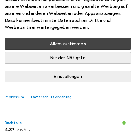
unsere Webseite zu verbessern und gezielte Werbung auf
unseren und anderen Webseiten oder Apps anzuzeigen.
Zubehör für Engadiner Hochjagd
Dazu können bestimmte Daten auch an Dritte und
Werbepartner weitergegeben werden.
Hier findest du passendes Zubehör zum Produkt
Engadiner Hochjagd aus den Kategorien Buchfolie und
Allem zustimmen
Schreibtisch Accessoire.
Nur das Nötigste
Beliebt
Buchfolie
Schreibtisch Accessoire
Einstellungen
Relevanz
Produktliste
Impressum
Datenschutzerklärung
Buchfolie
EUR
EUR
4,37
2,19
/
1m