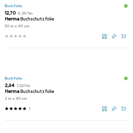
Buchfolie
EUR
EUR
12,70
0,25
/
1m
Herma
Buchschutzfolie
50 m x 40 cm
Buchfolie
EUR
EUR
2,64
1,32
/
1m
Herma
Buchschutzfolie
2 m x 40 cm
1