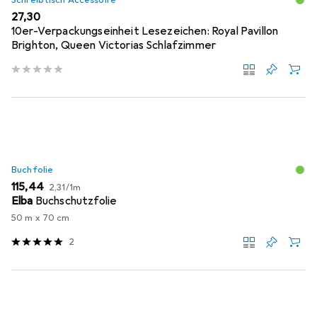
Schreibtisch Accessoire
EUR
27,30
10er-Verpackungseinheit Lesezeichen: Royal Pavillon
Brighton, Queen Victorias Schlafzimmer
Buchfolie
EUR
EUR
115,44
2,31
/
1m
Elba
Buchschutzfolie
50 m x 70 cm
2