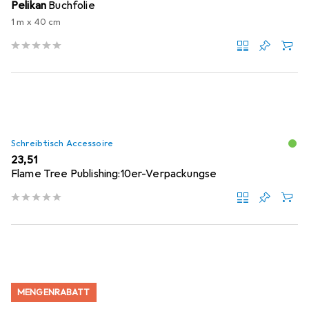
Pelikan
Buchfolie
1 m x 40 cm
Schreibtisch Accessoire
EUR
23,51
Flame Tree Publishing:10er-Verpackungse
MENGENRABATT