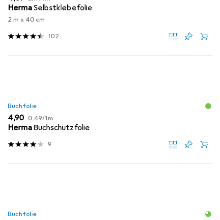
Herma
Selbstklebefolie
2 m x 40 cm
102
Buchfolie
EUR
EUR
4,90
0,49
/
1m
Herma
Buchschutzfolie
9
Buchfolie