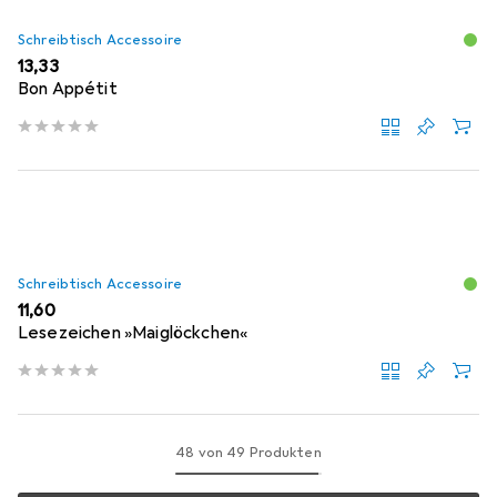
Schreibtisch Accessoire
EUR
13,33
Bon Appétit
Schreibtisch Accessoire
EUR
11,60
Lesezeichen »Maiglöckchen«
48 von 49 Produkten