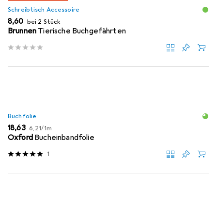
Schreibtisch Accessoire
EUR
8,60
bei 2 Stück
Brunnen
Tierische Buchgefährten
Buchfolie
EUR
EUR
18,63
6,21
/
1m
Oxford
Bucheinbandfolie
1