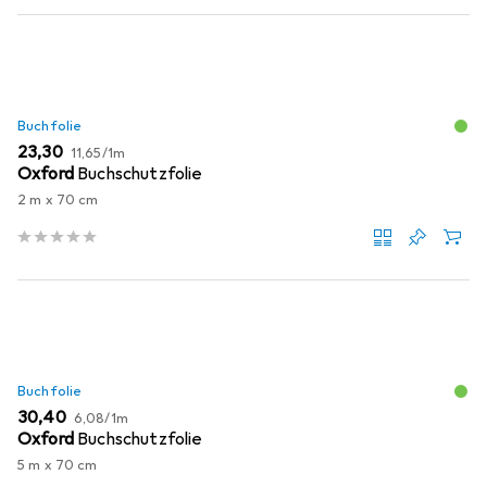
Buchfolie
EUR
EUR
23,30
11,65
/
1m
Oxford
Buchschutzfolie
2 m x 70 cm
Buchfolie
EUR
EUR
30,40
6,08
/
1m
Oxford
Buchschutzfolie
5 m x 70 cm