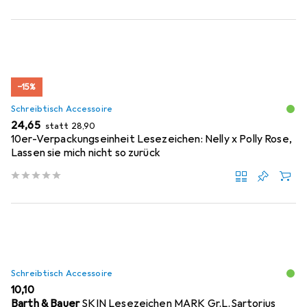
−15%
Schreibtisch Accessoire
EUR
EUR
24,65
statt
28,90
10er-Verpackungseinheit Lesezeichen: Nelly x Polly Rose,
Lassen sie mich nicht so zurück
Schreibtisch Accessoire
EUR
10,10
Barth & Bauer
SKIN Lesezeichen MARK Gr.L.Sartorius