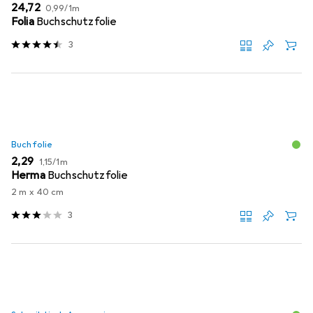
EUR
EUR
24,72
0,99
/
1m
Folia
Buchschutzfolie
3
Buchfolie
EUR
EUR
2,29
1,15
/
1m
Herma
Buchschutzfolie
2 m x 40 cm
3