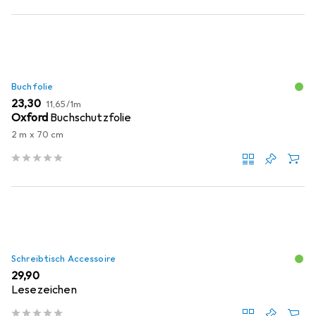
Buchfolie
EUR
EUR
23,30
11,65
/
1m
Oxford
Buchschutzfolie
2 m x 70 cm
Schreibtisch Accessoire
EUR
29,90
Lesezeichen