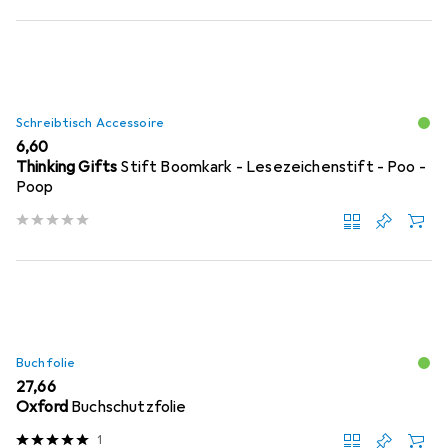
Schreibtisch Accessoire
EUR
6,60
Thinking Gifts
Stift Boomkark - Lesezeichenstift - Poo -
Poop
Buchfolie
EUR
27,66
Oxford
Buchschutzfolie
1