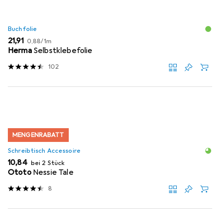
Buchfolie
EUR
EUR
21,91
0,88
/
1m
Herma
Selbstklebefolie
102
MENGENRABATT
Schreibtisch Accessoire
EUR
10,84
bei 2 Stück
Ototo
Nessie Tale
8