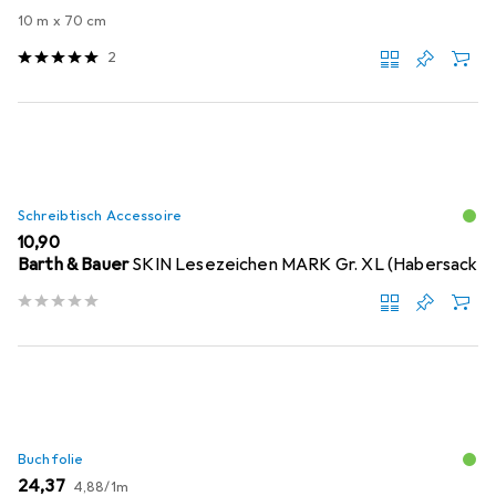
10 m x 70 cm
2
Schreibtisch Accessoire
EUR
10,90
Barth & Bauer
SKIN Lesezeichen MARK Gr. XL (Habersack
Buchfolie
EUR
EUR
24,37
4,88
/
1m