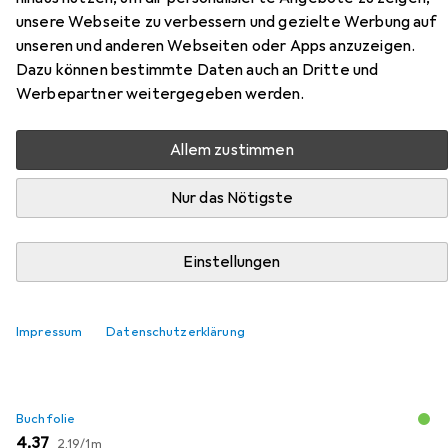
unsere Webseite zu verbessern und gezielte Werbung auf
Zubehör für Masterworks: The
unseren und anderen Webseiten oder Apps anzuzeigen.
Avengers Vol. 1
Dazu können bestimmte Daten auch an Dritte und
Werbepartner weitergegeben werden.
Hier findest du passendes Zubehör zum Produkt
Masterworks: The Avengers Vol. 1 aus den Kategorien
Allem zustimmen
Buchfolie und Schreibtisch Accessoire.
Nur das Nötigste
Beliebt
Buchfolie
Schreibtisch Accessoire
Einstellungen
Relevanz
Produktliste
Impressum
Datenschutzerklärung
Buchfolie
EUR
EUR
4,37
2,19
/
1m