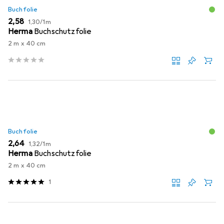
Buchfolie
EUR
EUR
2,58
1,30
/
1m
Herma
Buchschutzfolie
2 m x 40 cm
Buchfolie
EUR
EUR
2,64
1,32
/
1m
Herma
Buchschutzfolie
2 m x 40 cm
1