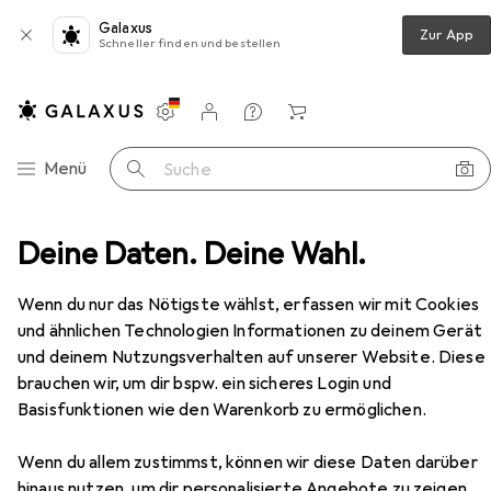
Galaxus
Zur App
Schneller finden und bestellen
Einstellungen
Kundenkonto
Vergleichslisten
Merklisten
Warenkorb
Navigation nach Kategorien
Menü
Suche
her
Deine Daten. Deine Wahl.
Belletristik
Masterworks: The Avengers Vol. 1
Zubehör
Wenn du nur das Nötigste wählst, erfassen wir mit Cookies
und ähnlichen Technologien Informationen zu deinem Gerät
EUR
77,90
und deinem Nutzungsverhalten auf unserer Website. Diese
Masterworks: The Avengers Vol. 1
brauchen wir, um dir bspw. ein sicheres Login und
Englisch, Stan Lee, 2023
Basisfunktionen wie den Warenkorb zu ermöglichen.
Wenn du allem zustimmst, können wir diese Daten darüber
hinaus nutzen, um dir personalisierte Angebote zu zeigen,