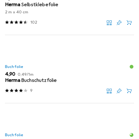
Herma
Selbstklebefolie
2 m x 40 cm
102
Buchfolie
EUR
EUR
4,90
0,49
/
1m
Herma
Buchschutzfolie
9
Buchfolie