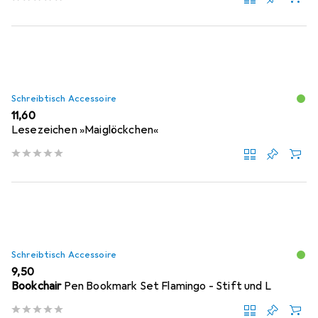
Schreibtisch Accessoire
EUR
11,60
Lesezeichen »Maiglöckchen«
Schreibtisch Accessoire
EUR
9,50
Bookchair
Pen Bookmark Set Flamingo - Stift und L