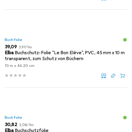
Buchfolie
EUR
EUR
39,09
3,91
/
1m
Elba
Buchschutz-Folie "Le Bon Elève", PVC, 45 mm x 10 m
transparent, zum Schutz von Büchern
10 m x 46.20 cm
Buchfolie
EUR
EUR
30,82
3,08
/
1m
Elba
Buchschutzfolie