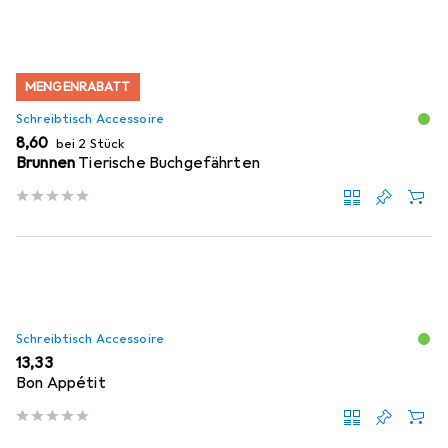
MENGENRABATT
Schreibtisch Accessoire
EUR
8,60
bei 2 Stück
Brunnen
Tierische Buchgefährten
Schreibtisch Accessoire
EUR
13,33
Bon Appétit