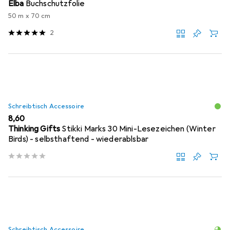
Elba
Buchschutzfolie
50 m x 70 cm
2
Schreibtisch Accessoire
EUR
8,60
Thinking Gifts
Stikki Marks 30 Mini-Lesezeichen (Winter
Birds) - selbsthaftend - wiederablsbar
Schreibtisch Accessoire