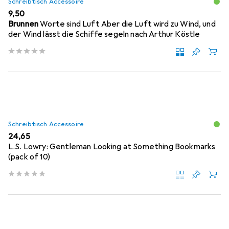
Schreibtisch Accessoire
EUR
9,50
Brunnen
Worte sind Luft Aber die Luft wird zu Wind, und
der Wind lässt die Schiffe segeln nach Arthur Köstle
Schreibtisch Accessoire
EUR
24,65
L.S. Lowry: Gentleman Looking at Something Bookmarks
(pack of 10)