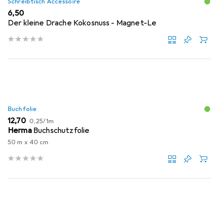
Schreibtisch Accessoire
EUR
6,50
Der kleine Drache Kokosnuss - Magnet-Le
Buchfolie
EUR
EUR
12,70
0,25
/
1m
Herma
Buchschutzfolie
50 m x 40 cm