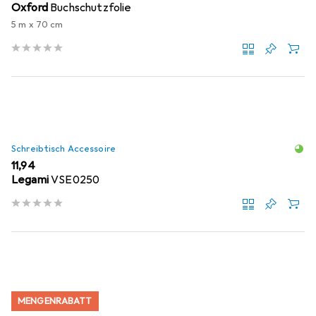
Oxford
Buchschutzfolie
5 m x 70 cm
Schreibtisch Accessoire
EUR
11,94
Legami
VSE0250
MENGENRABATT