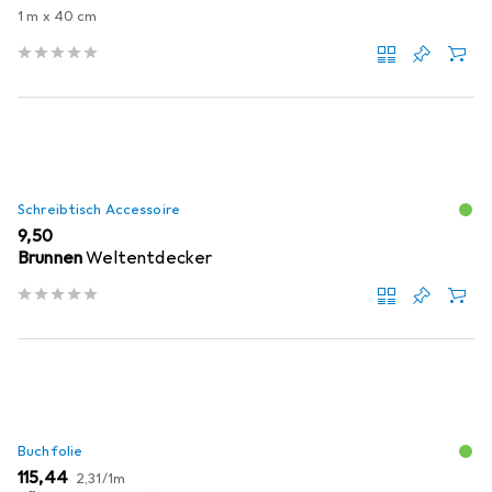
1 m x 40 cm
Schreibtisch Accessoire
EUR
9,50
Brunnen
Weltentdecker
Buchfolie
EUR
EUR
115,44
2,31
/
1m