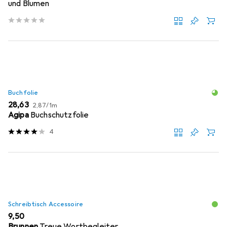
und Blumen
Buchfolie
EUR
EUR
28,63
2,87
/
1m
Agipa
Buchschutzfolie
4
Schreibtisch Accessoire
EUR
9,50
Brunnen
Treue Wortbegleiter