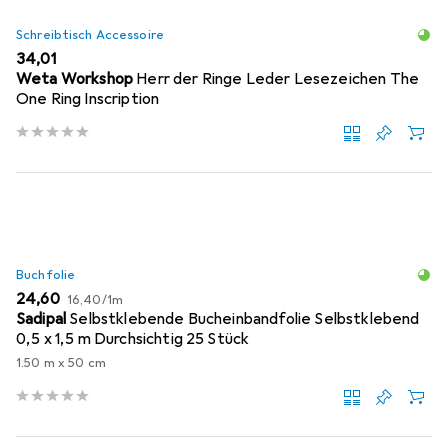
Schreibtisch Accessoire
EUR
34,01
Weta Workshop
Herr der Ringe Leder Lesezeichen The
One Ring Inscription
Buchfolie
EUR
EUR
24,60
16,40
/
1m
Sadipal
Selbstklebende Bucheinbandfolie Selbstklebend
0,5 x 1,5 m Durchsichtig 25 Stück
1.50 m x 50 cm