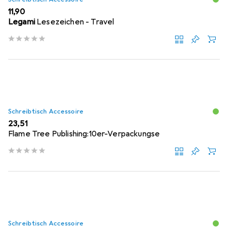
EUR
11,90
Legami
Lesezeichen - Travel
Schreibtisch Accessoire
EUR
23,51
Flame Tree Publishing:10er-Verpackungse
Schreibtisch Accessoire