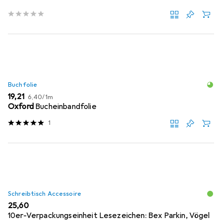
Buchfolie
EUR
EUR
19,21
6,40
/
1m
Oxford
Bucheinbandfolie
1
Schreibtisch Accessoire
EUR
25,60
10er-Verpackungseinheit Lesezeichen: Bex Parkin, Vögel