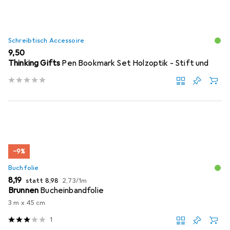
Schreibtisch Accessoire
EUR
9,50
Thinking Gifts
Pen Bookmark Set Holzoptik - Stift und
−9%
Buchfolie
EUR
EUR
EUR
8,19
statt
8,98
2,73
/
1m
Brunnen
Bucheinbandfolie
3 m x 45 cm
1