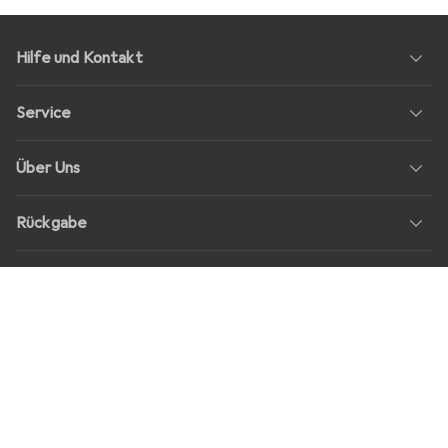
Hilfe und Kontakt
Service
Über Uns
Rückgabe
Soziale Medien
Stellenangebote
Preise
Alle Preise in EUR inkl. MwSt., zzgl.
Versandkosten
bei Bestellungen
unter
30,–